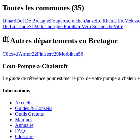
Toutes les communes (35)
Dinard
Dol De Bretagne
Fougeres
Guichen
Janze
Le Rheu
Liffre
Meless
De La Lande
St Malo
Thorigne Fouillard
Vern Sur Seiche
Vitre
Autres départements en
Bretagne
Côtes-d'Armor
22
Finistère
29
Morbihan
56
Cout-Pompe-a-Chaleur
.fr
Le guide de référence pour estimer le prix de votre pompe-a-chaleur
Informations
Accueil
Guides & Conseils
Outils Gratuits
Marques
Annuaire
FAQ
Glossaire