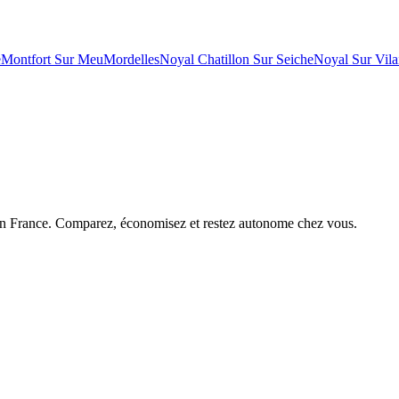
e
Montfort Sur Meu
Mordelles
Noyal Chatillon Sur Seiche
Noyal Sur Vila
 en France. Comparez, économisez et restez autonome chez vous.