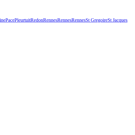
ine
Pace
Pleurtuit
Redon
Rennes
Rennes
Rennes
St Gregoire
St Jacques