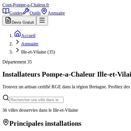
Cout-Pompe-a-Chaleur
.fr
Guides
Outils
Annuaire
Devis Gratuit
Accueil
Annuaire
Ille-et-Vilaine (35)
Département
35
Installateurs Pompe-a-Chaleur
Ille-et-Vila
Trouvez un artisan certifié RGE dans la région
Bretagne
. Profitez de
36
villes desservies dans le
Ille-et-Vilaine
Principales installations