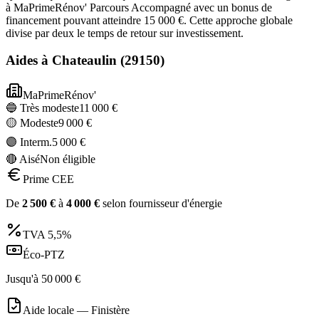
à MaPrimeRénov' Parcours Accompagné avec un bonus de
financement pouvant atteindre 15 000 €. Cette approche globale
divise par deux le temps de retour sur investissement.
Aides à
Chateaulin
(
29150
)
MaPrimeRénov'
🔵 Très modeste
11 000
€
🟡 Modeste
9 000
€
🟣 Interm.
5 000
€
🔴 Aisé
Non éligible
Prime CEE
De
2 500
€
à
4 000
€
selon fournisseur d'énergie
TVA
5,5%
Éco-PTZ
Jusqu'à
50 000
€
Aide locale —
Finistère