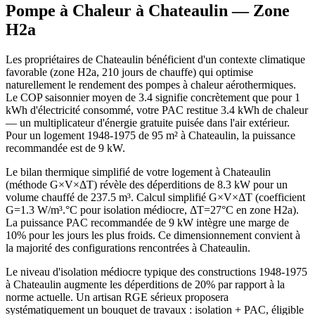
Pompe à Chaleur à
Chateaulin
— Zone
H2a
Les propriétaires de Chateaulin bénéficient d'un contexte climatique
favorable (zone H2a, 210 jours de chauffe) qui optimise
naturellement le rendement des pompes à chaleur aérothermiques.
Le COP saisonnier moyen de 3.4 signifie concrètement que pour 1
kWh d'électricité consommé, votre PAC restitue 3.4 kWh de chaleur
— un multiplicateur d'énergie gratuite puisée dans l'air extérieur.
Pour un logement 1948-1975 de 95 m² à Chateaulin, la puissance
recommandée est de 9 kW.
Le bilan thermique simplifié de votre logement à Chateaulin
(méthode G×V×ΔT) révèle des déperditions de 8.3 kW pour un
volume chauffé de 237.5 m³. Calcul simplifié G×V×ΔT (coefficient
G=1.3 W/m³.°C pour isolation médiocre, ΔT=27°C en zone H2a).
La puissance PAC recommandée de 9 kW intègre une marge de
10% pour les jours les plus froids. Ce dimensionnement convient à
la majorité des configurations rencontrées à Chateaulin.
Le niveau d'isolation médiocre typique des constructions 1948-1975
à Chateaulin augmente les déperditions de 20% par rapport à la
norme actuelle. Un artisan RGE sérieux proposera
systématiquement un bouquet de travaux : isolation + PAC, éligible