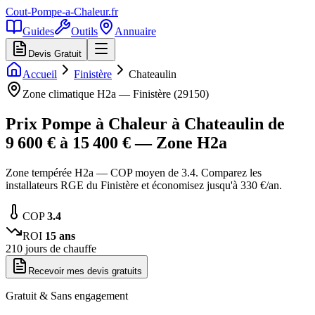
Cout-Pompe-a-Chaleur
.fr
Guides
Outils
Annuaire
Devis Gratuit
Accueil
Finistère
Chateaulin
Zone climatique
H2a
—
Finistère
(
29150
)
Prix Pompe à Chaleur à
Chateaulin
de
9 600
€ à
15 400
€ — Zone
H2a
Zone tempérée H2a — COP moyen de 3.4. Comparez les
installateurs RGE du Finistère et économisez jusqu'à 330 €/an.
COP
3.4
ROI
15
ans
210
jours de chauffe
Recevoir mes devis gratuits
Gratuit & Sans engagement