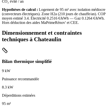
CO₂ évité / an
Hypothèses de calcul :
Logement de
95
m² avec isolation
médiocre
(
convecteurs électriques
). Zone
H2a
(
210
jours de chauffe/an). COP
moyen estimé
3.4
. Électricité
0.2516
€/kWh — Gaz
0.1264
€/kWh.
Hors déduction des aides MaPrimeRénov' et CEE.
Dimensionnement et contraintes
techniques à
Chateaulin
Bilan thermique simplifié
9
kW
Puissance recommandée
8.3
kW
Déperditions estimées
95
m²