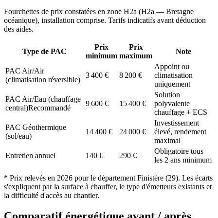
Fourchettes de prix constatées en zone
H2a
(
H2a — Bretagne
océanique
), installation comprise. Tarifs indicatifs avant déduction
des aides.
Prix
Prix
Type de PAC
Note
minimum
maximum
Appoint ou
PAC Air/Air
3 400
€
8 200
€
climatisation
(climatisation réversible)
uniquement
Solution
PAC Air/Eau (chauffage
9 600
€
15 400
€
polyvalente
central)
Recommandé
chauffage + ECS
Investissement
PAC Géothermique
14 400
€
24 000
€
élevé, rendement
(sol/eau)
maximal
Obligatoire tous
Entretien annuel
140
€
290
€
les 2 ans minimum
* Prix relevés en
2026
pour le département
Finistère
(
29
). Les écarts
s'expliquent par la surface à chauffer, le type d'émetteurs existants et
la difficulté d'accès au chantier.
Comparatif énergétique avant / après