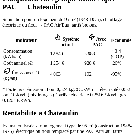
PAC —
Chateaulin
Simulation pour un logement de
95
m² (
1948-1975
), chauffage
électrique ou fioul
→ PAC Air/Eau,
tarifs bretons
.
Système
Avec
Indicateur
Économie
actuel
PAC
Consommation
÷
3.4
12 540
3 688
(kWh/an)
(COP)
Coût annuel (€)
1 254
€
928
€
-
26
%
Émissions CO₂
4 063
192
-
95
%
(kg/an)
* Facteurs d'émission :
fioul 0,324
kgCO₂/kWh — électricité 0,052
kgCO₂/kWh (mix français). Tarifs : électricité
0.2516
€/kWh, gaz
0.1264
€/kWh.
Rentabilité à
Chateaulin
Estimation basée sur un logement type de
95
m² (construction
1948-
1975
),
électrique ou fioul
remplacé par une PAC Air/Eau,
tarifs