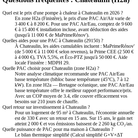
Quel est le prix d'une pompe à chaleur à Chateaulin en 2026 ?
En zone H2a (Finistère), le prix d'une PAC Air/Air varie de
3 400 € à 8 200 €. Pour une PAC Air/Eau, comptez de 9 600
€ à 15 400 € installation incluse, avant déduction des aides
(jusqu'à 11 000 € de MaPrimeRénov').
Quelles aides pour une PAC à Chateaulin (29150) ?
À Chateaulin, les aides cumulables incluent : MaPrimeRénov'
(de 5 000 € à 11 000 € selon revenus), la Prime CEE (2 500 €
à 4 000 €), TVA 5,5%, et Éco-PTZ jusqu'à 50 000 €. Aide
locale Finistère : MDPH 29.
Quelle PAC choisir pour Chateaulin (zone H2a) ?
Notre analyse climatique recommande une PAC Air/Eau
basse température (bibloc basse température (45°C), 7 à 12
kW). En zone H2a — Bretagne océanique, une PAC Air/Eau
basse température offre le meilleur rapport performance/prix.
Avec un COP moyen de 3.4, elle couvre efficacement vos
besoins sur 210 jours de chauffe.
Quel retour sur investissement à Chateaulin ?
Pour un logement de 95 m² à Chateaulin, l'économie annuelle
est de 330 € avec un retour en 15 ans. Sur 15 ans, le gain net
atteint 2 000 € et vos émissions baissent de 2 260 kg CO₂/an.
Quelle puissance de PAC pour ma maison à Chateaulin ?
Le bilan thermique simplifié (Calcul simplifié G×V×ΔT