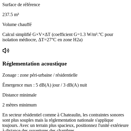
Surface de référence
237.5
m³
Volume chauffé
Calcul simplifié G×V×ΔT (coefficient G=1.3 W/m³.°C pour
isolation médiocre, ΔT=27°C en zone H2a)
Réglementation acoustique
Zonage :
zone péri-urbaine / résidentielle
Émergence max :
5
dB(A) jour /
3
dB(A) nuit
Distance minimale
2 mètres minimum
En secteur résidentiel comme à Chateaulin, les contraintes sonores
sont plus souples mais la réglementation nationale s'applique
toujours. Avec un terrain plus spacieux, positionnez l'unité extérieure
à distance des ouvertures des chambres.