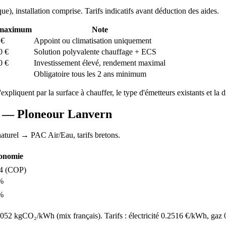
que
), installation comprise. Tarifs indicatifs avant déduction des aides.
 maximum
Note
€
Appoint ou climatisation uniquement
0
€
Solution polyvalente chauffage + ECS
0
€
Investissement élevé, rendement maximal
Obligatoire tous les 2 ans minimum
s'expliquent par la surface à chauffer, le type d'émetteurs existants et la d
AC —
Ploneour Lanvern
aturel
→ PAC Air/Eau,
tarifs bretons
.
onomie
4
(COP)
%
%
52 kgCO₂/kWh (mix français). Tarifs : électricité
0.2516
€/kWh, gaz