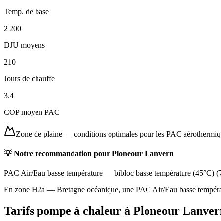
Temp. de base
2 200
DJU moyens
210
Jours de chauffe
3.4
COP moyen PAC
Zone de plaine
—
conditions optimales pour les PAC aérothermi
💡 Notre recommandation pour
Ploneour Lanvern
PAC Air/Eau basse température
—
bibloc basse température (45°C)
(
En zone H2a — Bretagne océanique, une PAC Air/Eau basse températur
Tarifs pompe à chaleur à
Ploneour Lanver