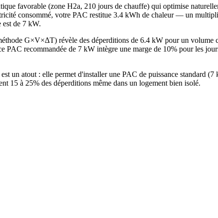
matique favorable (zone H2a, 210 jours de chauffe) qui optimise nature
ricité consommé, votre PAC restitue 3.4 kWh de chaleur — un multiplicat
 est de 7 kW.
 (méthode G×V×ΔT) révèle des déperditions de 6.4 kW pour un volume 
e PAC recommandée de 7 kW intègre une marge de 10% pour les jours l
est un atout : elle permet d'installer une PAC de puissance standard 
ntent 15 à 25% des déperditions même dans un logement bien isolé.