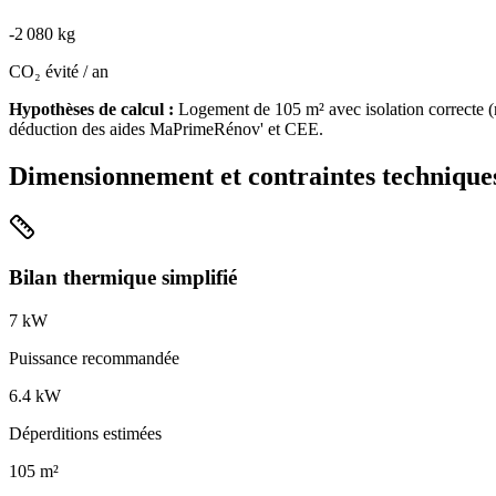
-
2 080
kg
CO₂ évité / an
Hypothèses de calcul :
Logement de
105
m² avec isolation
correcte
(
déduction des aides MaPrimeRénov' et CEE.
Dimensionnement et contraintes technique
Bilan thermique simplifié
7
kW
Puissance recommandée
6.4
kW
Déperditions estimées
105
m²