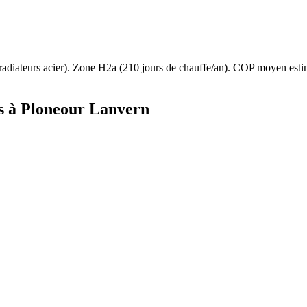
radiateurs acier
). Zone
H2a
(
210
jours de chauffe/an). COP moyen est
s à
Ploneour Lanvern