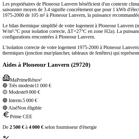
Les propriétaires de Ploneour Lanvern bénéficient d'un contexte cli
saisonnier moyen de 3.4 signifie concrètement que pour 1 kWh d'élect
1975-2000 de 105 m² à Ploneour Lanvern, la puissance recommandée
Le bilan thermique simplifié de votre logement à Ploneour Lanvern
W/m³.°C pour isolation correcte, ΔT=27°C en zone H2a). La puissanc
configurations rencontrées à Ploneour Lanvern.
L'isolation correcte de votre logement 1975-2000 à Ploneour Lanvern 
thermiques (jonction mur/plancher, tableaux de fenêtres) qui représe
Aides à
Ploneour Lanvern
(
29720
)
MaPrimeRénov'
🔵 Très modeste
11 000
€
🟡 Modeste
9 000
€
🟣 Interm.
5 000
€
🔴 Aisé
Non éligible
Prime CEE
De
2 500
€
à
4 000
€
selon fournisseur d'énergie