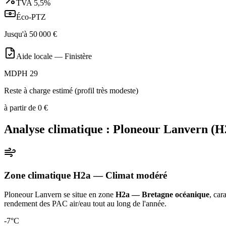
TVA
5,5%
Éco-PTZ
Jusqu'à
50 000
€
Aide locale —
Finistère
MDPH 29
Reste à charge estimé (profil très modeste)
à partir de
0
€
Analyse climatique :
Ploneour Lanvern
(
H
Zone climatique
H2a
— Climat
modéré
Ploneour Lanvern
se situe en zone
H2a — Bretagne océanique
, car
rendement des PAC air/eau tout au long de l'année
.
-7
°C