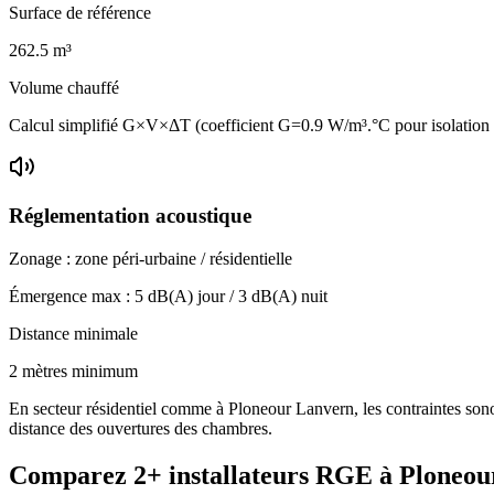
Surface de référence
262.5
m³
Volume chauffé
Calcul simplifié G×V×ΔT (coefficient G=0.9 W/m³.°C pour isolation
Réglementation acoustique
Zonage :
zone péri-urbaine / résidentielle
Émergence max :
5
dB(A) jour /
3
dB(A) nuit
Distance minimale
2 mètres minimum
En secteur résidentiel comme à Ploneour Lanvern, les contraintes sonor
distance des ouvertures des chambres.
Comparez
2+
installateurs RGE à
Ploneou