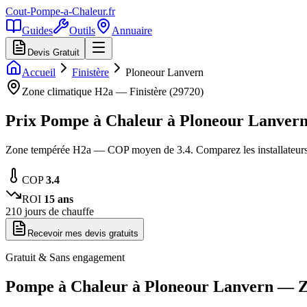
Cout-Pompe-a-Chaleur
.fr
Guides
Outils
Annuaire
Devis Gratuit
Accueil
Finistère
Ploneour Lanvern
Zone climatique
H2a
—
Finistère
(
29720
)
Prix Pompe à Chaleur à
Ploneour Lanver
Zone tempérée H2a — COP moyen de 3.4. Comparez les installateurs 
COP
3.4
ROI
15
ans
210
jours de chauffe
Recevoir mes devis gratuits
Gratuit & Sans engagement
Pompe à Chaleur à
Ploneour Lanvern
— Z