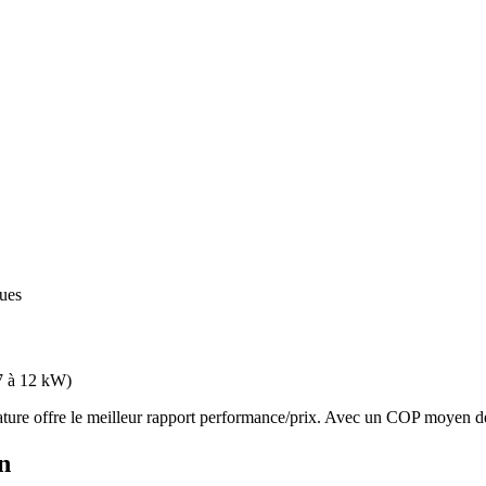
ques
7 à 12 kW
)
e offre le meilleur rapport performance/prix. Avec un COP moyen de 3.
n