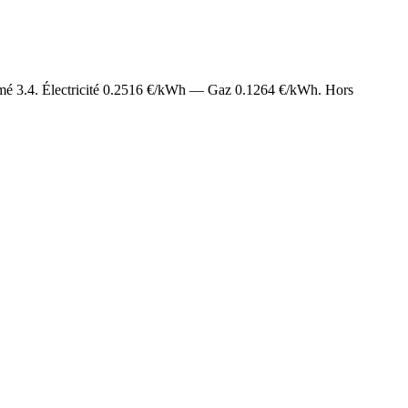
imé
3.4
. Électricité
0.2516
€/kWh — Gaz
0.1264
€/kWh. Hors