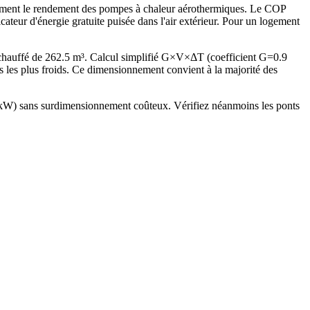
llement le rendement des pompes à chaleur aérothermiques. Le COP
eur d'énergie gratuite puisée dans l'air extérieur. Pour un logement
chauffé de 262.5 m³. Calcul simplifié G×V×ΔT (coefficient G=0.9
es plus froids. Ce dimensionnement convient à la majorité des
(7 kW) sans surdimensionnement coûteux. Vérifiez néanmoins les ponts