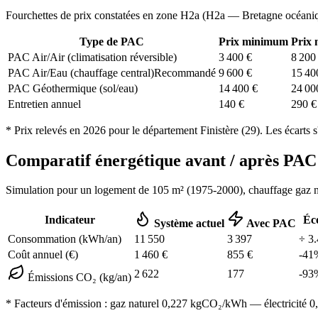
Fourchettes de prix constatées en zone
H2a
(
H2a — Bretagne océani
Type de PAC
Prix minimum
Prix
PAC Air/Air (climatisation réversible)
3 400
€
8 200
PAC Air/Eau (chauffage central)
Recommandé
9 600
€
15 40
PAC Géothermique (sol/eau)
14 400
€
24 00
Entretien annuel
140
€
290
€
* Prix relevés en
2026
pour le département
Finistère
(
29
). Les écarts 
Comparatif énergétique avant / après P
Simulation pour un logement de
105
m² (
1975-2000
), chauffage
gaz n
Indicateur
Éc
Système actuel
Avec PAC
Consommation (kWh/an)
11 550
3 397
÷
3.
Coût annuel (€)
1 460
€
855
€
-
41
2 622
177
-
93
Émissions CO₂ (kg/an)
* Facteurs d'émission :
gaz naturel 0,227
kgCO₂/kWh — électricité 0,0