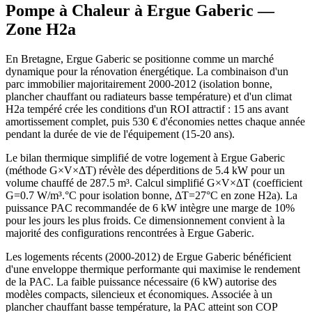
Pompe à Chaleur à
Ergue Gaberic
—
Zone
H2a
En Bretagne, Ergue Gaberic se positionne comme un marché
dynamique pour la rénovation énergétique. La combinaison d'un
parc immobilier majoritairement 2000-2012 (isolation bonne,
plancher chauffant ou radiateurs basse température) et d'un climat
H2a tempéré crée les conditions d'un ROI attractif : 15 ans avant
amortissement complet, puis 530 € d'économies nettes chaque année
pendant la durée de vie de l'équipement (15-20 ans).
Le bilan thermique simplifié de votre logement à Ergue Gaberic
(méthode G×V×ΔT) révèle des déperditions de 5.4 kW pour un
volume chauffé de 287.5 m³. Calcul simplifié G×V×ΔT (coefficient
G=0.7 W/m³.°C pour isolation bonne, ΔT=27°C en zone H2a). La
puissance PAC recommandée de 6 kW intègre une marge de 10%
pour les jours les plus froids. Ce dimensionnement convient à la
majorité des configurations rencontrées à Ergue Gaberic.
Les logements récents (2000-2012) de Ergue Gaberic bénéficient
d'une enveloppe thermique performante qui maximise le rendement
de la PAC. La faible puissance nécessaire (6 kW) autorise des
modèles compacts, silencieux et économiques. Associée à un
plancher chauffant basse température, la PAC atteint son COP