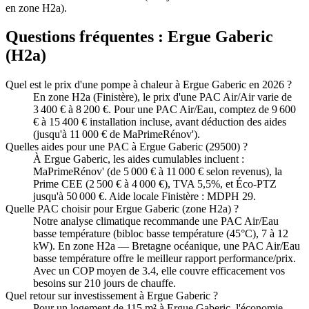
en zone H2a).
Questions fréquentes :
Ergue Gaberic
(
H2a
)
Quel est le prix d'une pompe à chaleur à Ergue Gaberic en 2026 ?
En zone H2a (Finistère), le prix d'une PAC Air/Air varie de
3 400 € à 8 200 €. Pour une PAC Air/Eau, comptez de 9 600
€ à 15 400 € installation incluse, avant déduction des aides
(jusqu'à 11 000 € de MaPrimeRénov').
Quelles aides pour une PAC à Ergue Gaberic (29500) ?
À Ergue Gaberic, les aides cumulables incluent :
MaPrimeRénov' (de 5 000 € à 11 000 € selon revenus), la
Prime CEE (2 500 € à 4 000 €), TVA 5,5%, et Éco-PTZ
jusqu'à 50 000 €. Aide locale Finistère : MDPH 29.
Quelle PAC choisir pour Ergue Gaberic (zone H2a) ?
Notre analyse climatique recommande une PAC Air/Eau
basse température (bibloc basse température (45°C), 7 à 12
kW). En zone H2a — Bretagne océanique, une PAC Air/Eau
basse température offre le meilleur rapport performance/prix.
Avec un COP moyen de 3.4, elle couvre efficacement vos
besoins sur 210 jours de chauffe.
Quel retour sur investissement à Ergue Gaberic ?
Pour un logement de 115 m² à Ergue Gaberic, l'économie