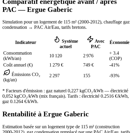
Comparatif énergétique avant / après
PAC —
Ergue Gaberic
Simulation pour un logement de
115
m² (
2000-2012
), chauffage
gaz
condensation
→ PAC Air/Eau,
tarifs bretons
.
Système
Avec
Indicateur
Économie
actuel
PAC
Consommation
÷
3.4
10 120
2 976
(kWh/an)
(COP)
Coût annuel (€)
1 279
€
749
€
-
41
%
Émissions CO₂
2 297
155
-
93
%
(kg/an)
* Facteurs d'émission :
gaz naturel 0,227
kgCO₂/kWh — électricité
0,052 kgCO₂/kWh (mix français). Tarifs : électricité
0.2516
€/kWh,
gaz
0.1264
€/kWh.
Rentabilité à
Ergue Gaberic
Estimation basée sur un logement type de
115
m² (construction
2000-2012
),
gaz condensation
remplacé par une PAC Air/Eau,
tarifs