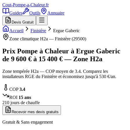
Cout-Pompe-a-Chaleur
.fr
Guides
Outils
Annuaire
Devis Gratuit
Accueil
Finistère
Ergue Gaberic
Zone climatique
H2a
—
Finistère
(
29500
)
Prix Pompe à Chaleur à
Ergue Gaberic
de
9 600
€ à
15 400
€ — Zone
H2a
Zone tempérée H2a — COP moyen de 3.4. Comparez les
installateurs RGE du Finistère et économisez jusqu'à 530 €/an.
COP
3.4
ROI
15
ans
210
jours de chauffe
Recevoir mes devis gratuits
Gratuit & Sans engagement