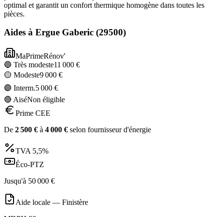
optimal et garantit un confort thermique homogène dans toutes les
pièces.
Aides à
Ergue Gaberic
(
29500
)
MaPrimeRénov'
🔵 Très modeste
11 000
€
🟡 Modeste
9 000
€
🟣 Interm.
5 000
€
🔴 Aisé
Non éligible
Prime CEE
De
2 500
€
à
4 000
€
selon fournisseur d'énergie
TVA
5,5%
Éco-PTZ
Jusqu'à
50 000
€
Aide locale —
Finistère