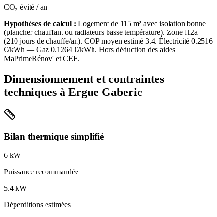
CO₂ évité / an
Hypothèses de calcul :
Logement de
115
m² avec isolation
bonne
(
plancher chauffant ou radiateurs basse température
). Zone
H2a
(
210
jours de chauffe/an). COP moyen estimé
3.4
. Électricité
0.2516
€/kWh — Gaz
0.1264
€/kWh. Hors déduction des aides
MaPrimeRénov' et CEE.
Dimensionnement et contraintes
techniques à
Ergue Gaberic
Bilan thermique simplifié
6
kW
Puissance recommandée
5.4
kW
Déperditions estimées