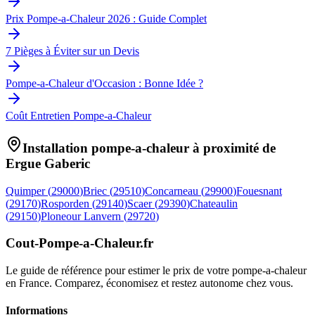
Prix Pompe-a-Chaleur 2026 : Guide Complet
7 Pièges à Éviter sur un Devis
Pompe-a-Chaleur d'Occasion : Bonne Idée ?
Coût Entretien Pompe-a-Chaleur
Installation pompe-a-chaleur à proximité de
Ergue Gaberic
Quimper
(
29000
)
Briec
(
29510
)
Concarneau
(
29900
)
Fouesnant
(
29170
)
Rosporden
(
29140
)
Scaer
(
29390
)
Chateaulin
(
29150
)
Ploneour Lanvern
(
29720
)
Cout-Pompe-a-Chaleur
.fr
Le guide de référence pour estimer le prix de votre pompe-a-chaleur
en France. Comparez, économisez et restez autonome chez vous.
Informations