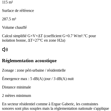
115
m²
Surface de référence
287.5
m³
Volume chauffé
Calcul simplifié G×V×ΔT (coefficient G=0.7 W/m³.°C pour
isolation bonne, ΔT=27°C en zone H2a)
Réglementation acoustique
Zonage :
zone péri-urbaine / résidentielle
Émergence max :
5
dB(A) jour /
3
dB(A) nuit
Distance minimale
2 mètres minimum
En secteur résidentiel comme à Ergue Gaberic, les contraintes
sonores sont plus souples mais la réglementation nationale s'applique