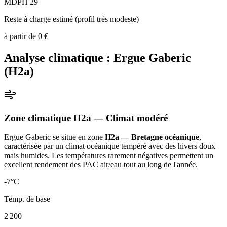
MDPH 29
Reste à charge estimé (profil très modeste)
à partir de
0
€
Analyse climatique :
Ergue Gaberic
(
H2a
)
Zone climatique
H2a
— Climat
modéré
Ergue Gaberic
se situe en zone
H2a — Bretagne océanique
,
caractérisée par un
climat océanique tempéré avec des hivers doux
mais humides. Les températures rarement négatives permettent un
excellent rendement des PAC air/eau tout au long de l'année
.
-7
°C
Temp. de base
2 200