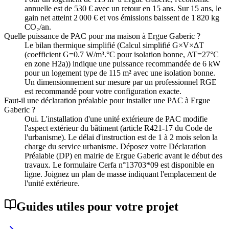
annuelle est de 530 € avec un retour en 15 ans. Sur 15 ans, le
gain net atteint 2 000 € et vos émissions baissent de 1 820 kg
CO₂/an.
Quelle puissance de PAC pour ma maison à Ergue Gaberic ?
Le bilan thermique simplifié (Calcul simplifié G×V×ΔT
(coefficient G=0.7 W/m³.°C pour isolation bonne, ΔT=27°C
en zone H2a)) indique une puissance recommandée de 6 kW
pour un logement type de 115 m² avec une isolation bonne.
Un dimensionnement sur mesure par un professionnel RGE
est recommandé pour votre configuration exacte.
Faut-il une déclaration préalable pour installer une PAC à Ergue
Gaberic ?
Oui. L'installation d'une unité extérieure de PAC modifie
l'aspect extérieur du bâtiment (article R421-17 du Code de
l'urbanisme). Le délai d'instruction est de 1 à 2 mois selon la
charge du service urbanisme. Déposez votre Déclaration
Préalable (DP) en mairie de Ergue Gaberic avant le début des
travaux. Le formulaire Cerfa n°13703*09 est disponible en
ligne. Joignez un plan de masse indiquant l'emplacement de
l'unité extérieure.
Guides utiles pour votre projet