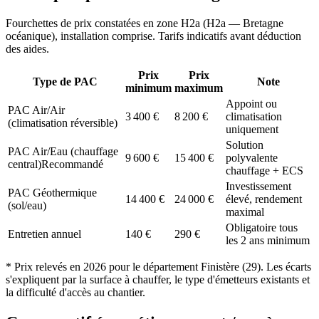
Fourchettes de prix constatées en zone
H2a
(
H2a — Bretagne
océanique
), installation comprise. Tarifs indicatifs avant déduction
des aides.
Prix
Prix
Type de PAC
Note
minimum
maximum
Appoint ou
PAC Air/Air
3 400
€
8 200
€
climatisation
(climatisation réversible)
uniquement
Solution
PAC Air/Eau (chauffage
9 600
€
15 400
€
polyvalente
central)
Recommandé
chauffage + ECS
Investissement
PAC Géothermique
14 400
€
24 000
€
élevé, rendement
(sol/eau)
maximal
Obligatoire tous
Entretien annuel
140
€
290
€
les 2 ans minimum
* Prix relevés en
2026
pour le département
Finistère
(
29
). Les écarts
s'expliquent par la surface à chauffer, le type d'émetteurs existants et
la difficulté d'accès au chantier.