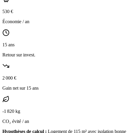
530
€
Économie / an
15
ans
Retour sur invest.
2 000
€
Gain net sur 15 ans
-
1 820
kg
CO₂ évité / an
Hypothèses de calcul :
Logement de
115
m² avec isolation
bonne