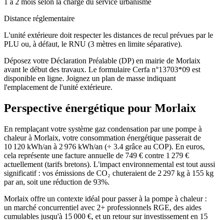
1 à 2 mois selon la charge du service urbanisme
Distance réglementaire
L'unité extérieure doit respecter les distances de recul prévues par le
PLU ou, à défaut, le RNU (3 mètres en limite séparative).
Déposez votre Déclaration Préalable (DP) en mairie de Morlaix
avant le début des travaux. Le formulaire Cerfa n°13703*09 est
disponible en ligne. Joignez un plan de masse indiquant
l'emplacement de l'unité extérieure.
Perspective énergétique pour
Morlaix
En remplaçant votre système gaz condensation par une pompe à
chaleur à Morlaix, votre consommation énergétique passerait de
10 120 kWh/an à 2 976 kWh/an (÷ 3.4 grâce au COP). En euros,
cela représente une facture annuelle de 749 € contre 1 279 €
actuellement (tarifs bretons). L'impact environnemental est tout aussi
significatif : vos émissions de CO₂ chuteraient de 2 297 kg à 155 kg
par an, soit une réduction de 93%.
Morlaix offre un contexte idéal pour passer à la pompe à chaleur :
un marché concurrentiel avec 2+ professionnels RGE, des aides
cumulables jusqu'à 15 000 €, et un retour sur investissement en 15