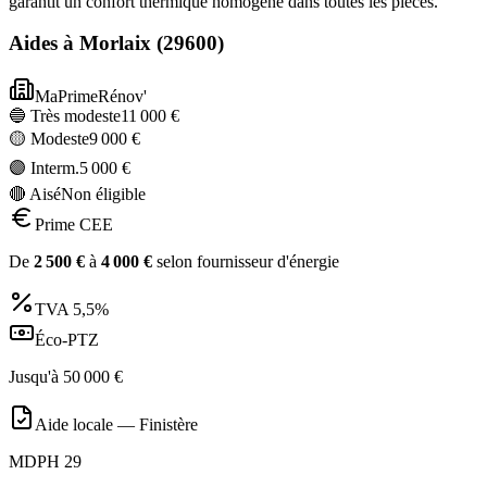
garantit un confort thermique homogène dans toutes les pièces.
Aides à
Morlaix
(
29600
)
MaPrimeRénov'
🔵 Très modeste
11 000
€
🟡 Modeste
9 000
€
🟣 Interm.
5 000
€
🔴 Aisé
Non éligible
Prime CEE
De
2 500
€
à
4 000
€
selon fournisseur d'énergie
TVA
5,5%
Éco-PTZ
Jusqu'à
50 000
€
Aide locale —
Finistère
MDPH 29