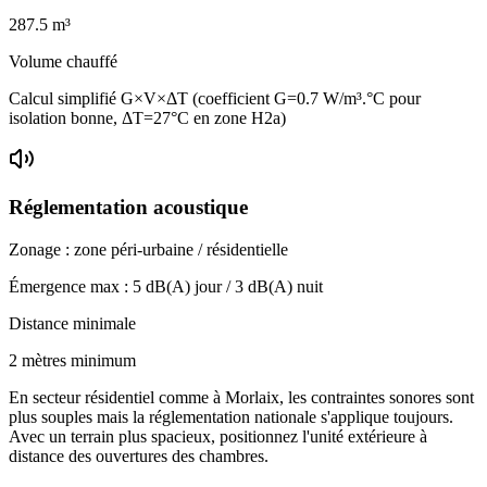
287.5
m³
Volume chauffé
Calcul simplifié G×V×ΔT (coefficient G=0.7 W/m³.°C pour
isolation bonne, ΔT=27°C en zone H2a)
Réglementation acoustique
Zonage :
zone péri-urbaine / résidentielle
Émergence max :
5
dB(A) jour /
3
dB(A) nuit
Distance minimale
2 mètres minimum
En secteur résidentiel comme à Morlaix, les contraintes sonores sont
plus souples mais la réglementation nationale s'applique toujours.
Avec un terrain plus spacieux, positionnez l'unité extérieure à
distance des ouvertures des chambres.