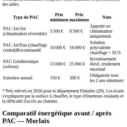
des aides.
Prix
Prix
Type de PAC
Note
minimum
maximum
Appoint ou
PAC Air/Air
3 500
€
8 500
€
climatisation
(climatisation réversible)
uniquement
Solution
PAC Air/Eau (chauffage
10 000
€
16 000
€
polyvalente
central)
Recommandé
chauffage + ECS
Investissement
PAC Géothermique
15 000
€
25 000
€
élevé, rendement
(sol/eau)
maximal
Obligatoire tous
Entretien annuel
150
€
300
€
les 2 ans minimum
* Prix relevés en
2026
pour le département
Finistère
(
29
). Les écarts
s'expliquent par la surface à chauffer, le type d'émetteurs existants et
la difficulté d'accès au chantier.
Comparatif énergétique avant / après
PAC —
Morlaix