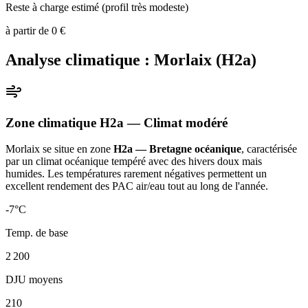
Reste à charge estimé (profil très modeste)
à partir de
0
€
Analyse climatique :
Morlaix
(
H2a
)
Zone climatique
H2a
— Climat
modéré
Morlaix
se situe en zone
H2a — Bretagne océanique
, caractérisée
par un
climat océanique tempéré avec des hivers doux mais
humides. Les températures rarement négatives permettent un
excellent rendement des PAC air/eau tout au long de l'année
.
-7
°C
Temp. de base
2 200
DJU moyens
210