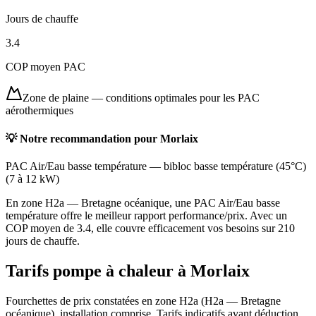
Jours de chauffe
3.4
COP moyen PAC
Zone de plaine
—
conditions optimales pour les PAC
aérothermiques
💡 Notre recommandation pour
Morlaix
PAC Air/Eau basse température
—
bibloc basse température (45°C)
(
7 à 12 kW
)
En zone H2a — Bretagne océanique, une PAC Air/Eau basse
température offre le meilleur rapport performance/prix. Avec un
COP moyen de 3.4, elle couvre efficacement vos besoins sur 210
jours de chauffe.
Tarifs pompe à chaleur à
Morlaix
Fourchettes de prix constatées en zone
H2a
(
H2a — Bretagne
océanique
), installation comprise. Tarifs indicatifs avant déduction