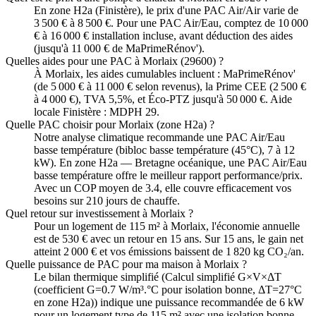
En zone H2a (Finistère), le prix d'une PAC Air/Air varie de
3 500 € à 8 500 €. Pour une PAC Air/Eau, comptez de 10 000
€ à 16 000 € installation incluse, avant déduction des aides
(jusqu'à 11 000 € de MaPrimeRénov').
Quelles aides pour une PAC à Morlaix (29600) ?
À Morlaix, les aides cumulables incluent : MaPrimeRénov'
(de 5 000 € à 11 000 € selon revenus), la Prime CEE (2 500 €
à 4 000 €), TVA 5,5%, et Éco-PTZ jusqu'à 50 000 €. Aide
locale Finistère : MDPH 29.
Quelle PAC choisir pour Morlaix (zone H2a) ?
Notre analyse climatique recommande une PAC Air/Eau
basse température (bibloc basse température (45°C), 7 à 12
kW). En zone H2a — Bretagne océanique, une PAC Air/Eau
basse température offre le meilleur rapport performance/prix.
Avec un COP moyen de 3.4, elle couvre efficacement vos
besoins sur 210 jours de chauffe.
Quel retour sur investissement à Morlaix ?
Pour un logement de 115 m² à Morlaix, l'économie annuelle
est de 530 € avec un retour en 15 ans. Sur 15 ans, le gain net
atteint 2 000 € et vos émissions baissent de 1 820 kg CO₂/an.
Quelle puissance de PAC pour ma maison à Morlaix ?
Le bilan thermique simplifié (Calcul simplifié G×V×ΔT
(coefficient G=0.7 W/m³.°C pour isolation bonne, ΔT=27°C
en zone H2a)) indique une puissance recommandée de 6 kW
pour un logement type de 115 m² avec une isolation bonne.