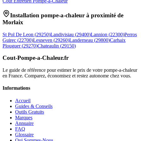
Coût Entretien Pompe-a-Chaleur
Installation pompe-a-chaleur à proximité de
Morlaix
St Pol De Leon
(
29250
)
Landivisiau
(
29400
)
Lannion
(
22300
)
Perros
Guirec
(
22700
)
Lesneven
(
29260
)
Landerneau
(
29800
)
Carhaix
Plouguer
(
29270
)
Chateaulin
(
29150
)
Cout-Pompe-a-Chaleur
.fr
Le guide de référence pour estimer le prix de votre pompe-a-chaleur
en France. Comparez, économisez et restez autonome chez vous.
Informations
Accueil
Guides & Conseils
Outils Gratuits
Marques
Annuaire
FAQ
Glossaire
Qui Sommes-Nous