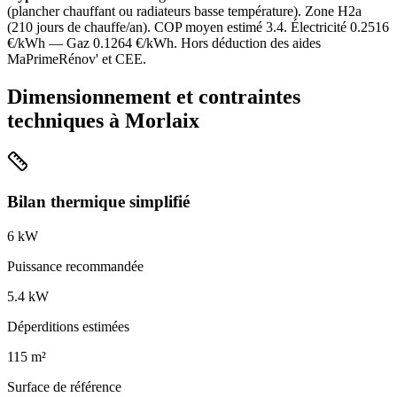
(
plancher chauffant ou radiateurs basse température
). Zone
H2a
(
210
jours de chauffe/an). COP moyen estimé
3.4
. Électricité
0.2516
€/kWh — Gaz
0.1264
€/kWh. Hors déduction des aides
MaPrimeRénov' et CEE.
Dimensionnement et contraintes
techniques à
Morlaix
Bilan thermique simplifié
6
kW
Puissance recommandée
5.4
kW
Déperditions estimées
115
m²
Surface de référence