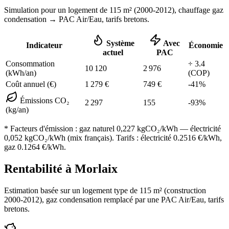
Simulation pour un logement de
115
m² (
2000-2012
), chauffage
gaz
condensation
→ PAC Air/Eau,
tarifs bretons
.
Système
Avec
Indicateur
Économie
actuel
PAC
Consommation
÷
3.4
10 120
2 976
(kWh/an)
(COP)
Coût annuel (€)
1 279
€
749
€
-
41
%
Émissions CO₂
2 297
155
-
93
%
(kg/an)
* Facteurs d'émission :
gaz naturel 0,227
kgCO₂/kWh — électricité
0,052 kgCO₂/kWh (mix français). Tarifs : électricité
0.2516
€/kWh,
gaz
0.1264
€/kWh.
Rentabilité à
Morlaix
Estimation basée sur un logement type de
115
m² (construction
2000-2012
),
gaz condensation
remplacé par une PAC Air/Eau,
tarifs
bretons
.