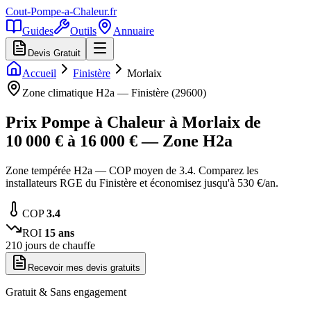
Cout-Pompe-a-Chaleur
.fr
Guides
Outils
Annuaire
Devis Gratuit
Accueil
Finistère
Morlaix
Zone climatique
H2a
—
Finistère
(
29600
)
Prix Pompe à Chaleur à
Morlaix
de
10 000
€ à
16 000
€ — Zone
H2a
Zone tempérée H2a — COP moyen de 3.4. Comparez les
installateurs RGE du Finistère et économisez jusqu'à 530 €/an.
COP
3.4
ROI
15
ans
210
jours de chauffe
Recevoir mes devis gratuits
Gratuit & Sans engagement