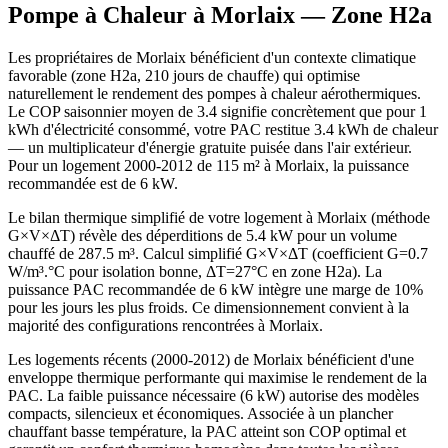
Pompe à Chaleur à
Morlaix
— Zone
H2a
Les propriétaires de Morlaix bénéficient d'un contexte climatique
favorable (zone H2a, 210 jours de chauffe) qui optimise
naturellement le rendement des pompes à chaleur aérothermiques.
Le COP saisonnier moyen de 3.4 signifie concrètement que pour 1
kWh d'électricité consommé, votre PAC restitue 3.4 kWh de chaleur
— un multiplicateur d'énergie gratuite puisée dans l'air extérieur.
Pour un logement 2000-2012 de 115 m² à Morlaix, la puissance
recommandée est de 6 kW.
Le bilan thermique simplifié de votre logement à Morlaix (méthode
G×V×ΔT) révèle des déperditions de 5.4 kW pour un volume
chauffé de 287.5 m³. Calcul simplifié G×V×ΔT (coefficient G=0.7
W/m³.°C pour isolation bonne, ΔT=27°C en zone H2a). La
puissance PAC recommandée de 6 kW intègre une marge de 10%
pour les jours les plus froids. Ce dimensionnement convient à la
majorité des configurations rencontrées à Morlaix.
Les logements récents (2000-2012) de Morlaix bénéficient d'une
enveloppe thermique performante qui maximise le rendement de la
PAC. La faible puissance nécessaire (6 kW) autorise des modèles
compacts, silencieux et économiques. Associée à un plancher
chauffant basse température, la PAC atteint son COP optimal et