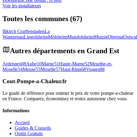
Hoenheim
Code postal :
67800
Voir les installateurs
Toutes les communes (67)
Illkirch Graffenstaden
La
Wantzenau
Lingolsheim
Molsheim
Mundolsheim
Mutzig
Obernai
Ostwa
Autres départements en
Grand Est
Ardennes
08
Aube
10
Marne
51
Haute-Marne
52
Meurthe-et-
Moselle
54
Meuse
55
Moselle
57
Haut-Rhin
68
Vosges
88
Cout-Pompe-a-Chaleur
.fr
Le guide de référence pour estimer le prix de votre pompe-a-chaleur
en France. Comparez, économisez et restez autonome chez vous.
Informations
Accueil
Guides & Conseils
Outils Gratuits