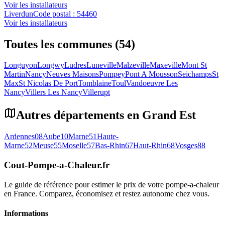
Voir les installateurs
Liverdun
Code postal :
54460
Voir les installateurs
Toutes les communes (54)
Longuyon
Longwy
Ludres
Luneville
Malzeville
Maxeville
Mont St
Martin
Nancy
Neuves Maisons
Pompey
Pont A Mousson
Seichamps
St
Max
St Nicolas De Port
Tomblaine
Toul
Vandoeuvre Les
Nancy
Villers Les Nancy
Villerupt
Autres départements en
Grand Est
Ardennes
08
Aube
10
Marne
51
Haute-
Marne
52
Meuse
55
Moselle
57
Bas-Rhin
67
Haut-Rhin
68
Vosges
88
Cout-Pompe-a-Chaleur
.fr
Le guide de référence pour estimer le prix de votre pompe-a-chaleur
en France. Comparez, économisez et restez autonome chez vous.
Informations