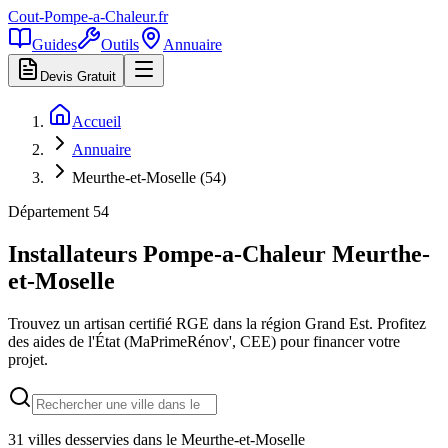
Cout-Pompe-a-Chaleur
.fr
Guides
Outils
Annuaire
Devis Gratuit
Accueil
Annuaire
Meurthe-et-Moselle (54)
Département
54
Installateurs Pompe-a-Chaleur
Meurthe-
et-Moselle
Trouvez un artisan certifié RGE dans la région
Grand Est
. Profitez
des aides de l'État (MaPrimeRénov', CEE) pour financer votre
projet.
31
villes desservies dans le
Meurthe-et-Moselle