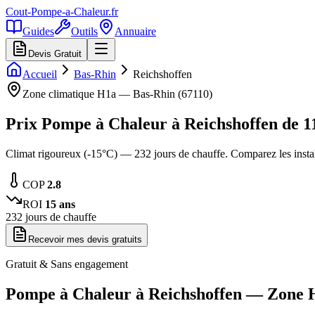
Cout-Pompe-a-Chaleur
.fr
Guides
Outils
Annuaire
Devis Gratuit
Accueil
Bas-Rhin
Reichshoffen
Zone climatique
H1a
—
Bas-Rhin
(
67110
)
Prix Pompe à Chaleur à
Reichshoffen
de
1
Climat rigoureux (-15°C) — 232 jours de chauffe. Comparez les inst
COP
2.8
ROI
15
ans
232
jours de chauffe
Recevoir mes devis gratuits
Gratuit & Sans engagement
Pompe à Chaleur à
Reichshoffen
— Zone