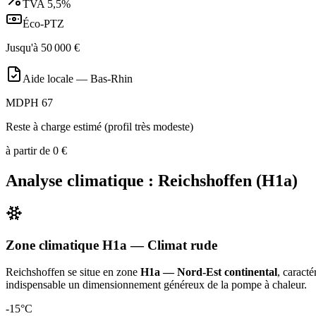
TVA
5,5%
Éco-PTZ
Jusqu'à
50 000
€
Aide locale —
Bas-Rhin
MDPH 67
Reste à charge estimé (profil très modeste)
à partir de
0
€
Analyse climatique :
Reichshoffen
(
H1a
)
Zone climatique
H1a
— Climat
rude
Reichshoffen
se situe en zone
H1a — Nord-Est continental
, caract
indispensable un dimensionnement généreux de la pompe à chaleur
.
-15
°C