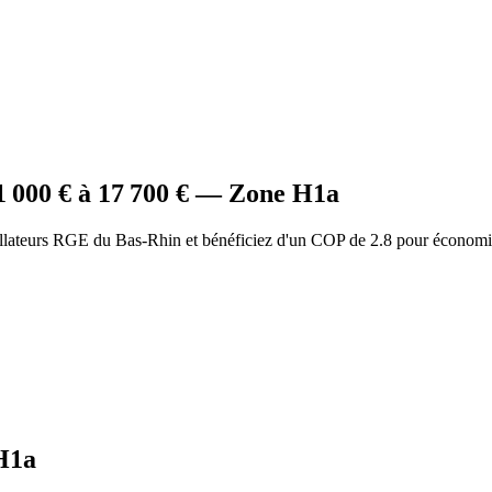
1 000
€ à
17 700
€ — Zone
H1a
allateurs RGE du Bas-Rhin et bénéficiez d'un COP de 2.8 pour économi
H1a