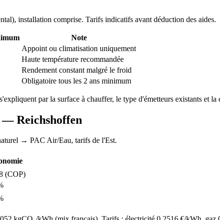
ntal
), installation comprise. Tarifs indicatifs avant déduction des aides.
ximum
Note
Appoint ou climatisation uniquement
Haute température recommandée
Rendement constant malgré le froid
Obligatoire tous les 2 ans minimum
 s'expliquent par la surface à chauffer, le type d'émetteurs existants et la 
AC —
Reichshoffen
aturel
→ PAC Air/Eau,
tarifs de l'Est
.
onomie
8
(COP)
%
%
52 kgCO₂/kWh (mix français). Tarifs : électricité
0.2516
€/kWh, gaz