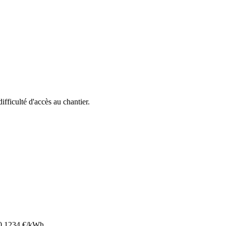
difficulté d'accès au chantier.
0.1234
€/kWh.