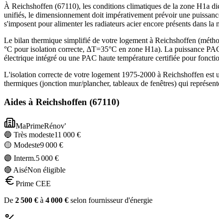
À Reichshoffen (67110), les conditions climatiques de la zone H1a dic
unifiés, le dimensionnement doit impérativement prévoir une puissanc
s'imposent pour alimenter les radiateurs acier encore présents dans la
Le bilan thermique simplifié de votre logement à Reichshoffen (mé
°C pour isolation correcte, ΔT=35°C en zone H1a). La puissance PAC
électrique intégré ou une PAC haute température certifiée pour foncti
L'isolation correcte de votre logement 1975-2000 à Reichshoffen est 
thermiques (jonction mur/plancher, tableaux de fenêtres) qui représe
Aides à
Reichshoffen
(
67110
)
MaPrimeRénov'
🔵 Très modeste
11 000
€
🟡 Modeste
9 000
€
🟣 Interm.
5 000
€
🔴 Aisé
Non éligible
Prime CEE
De
2 500
€
à
4 000
€
selon fournisseur d'énergie