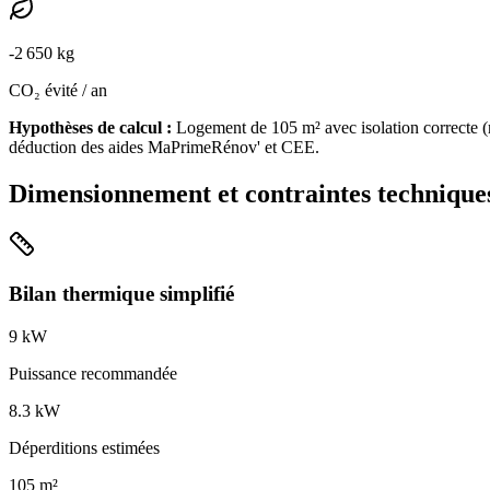
-
2 650
kg
CO₂ évité / an
Hypothèses de calcul :
Logement de
105
m² avec isolation
correcte
(
déduction des aides MaPrimeRénov' et CEE.
Dimensionnement et contraintes technique
Bilan thermique simplifié
9
kW
Puissance recommandée
8.3
kW
Déperditions estimées
105
m²