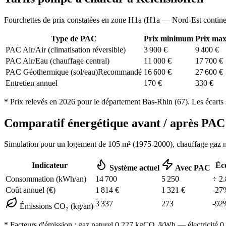
Fourchettes de prix constatées en zone
H1a
(
H1a — Nord-Est contine
Type de PAC
Prix minimum
Prix ma
PAC Air/Air (climatisation réversible)
3 900
€
9 400
€
PAC Air/Eau (chauffage central)
11 000
€
17 700
€
PAC Géothermique (sol/eau)
Recommandé
16 600
€
27 600
€
Entretien annuel
170
€
330
€
* Prix relevés en
2026
pour le département
Bas-Rhin
(
67
). Les écarts
Comparatif énergétique avant / après P
Simulation pour un logement de
105
m² (
1975-2000
), chauffage
gaz n
Indicateur
Éc
Système actuel
Avec PAC
Consommation (kWh/an)
14 700
5 250
÷
2.
Coût annuel (€)
1 814
€
1 321
€
-
27
3 337
273
-
92
Émissions CO₂ (kg/an)
* Facteurs d'émission :
gaz naturel 0,227
kgCO₂/kWh — électricité 0,0