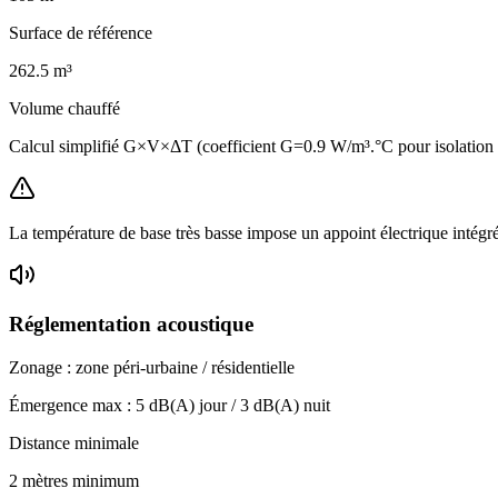
Surface de référence
262.5
m³
Volume chauffé
Calcul simplifié G×V×ΔT (coefficient G=0.9 W/m³.°C pour isolation
La température de base très basse impose un appoint électrique intégr
Réglementation acoustique
Zonage :
zone péri-urbaine / résidentielle
Émergence max :
5
dB(A) jour /
3
dB(A) nuit
Distance minimale
2 mètres minimum