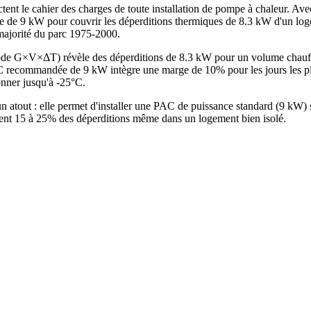
tent le cahier des charges de toute installation de pompe à chaleur. Av
e de 9 kW pour couvrir les déperditions thermiques de 8.3 kW d'un log
 majorité du parc 1975-2000.
thode G×V×ΔT) révèle des déperditions de 8.3 kW pour un volume chau
 recommandée de 9 kW intègre une marge de 10% pour les jours les plus
onner jusqu'à -25°C.
un atout : elle permet d'installer une PAC de puissance standard (9 kW
ntent 15 à 25% des déperditions même dans un logement bien isolé.