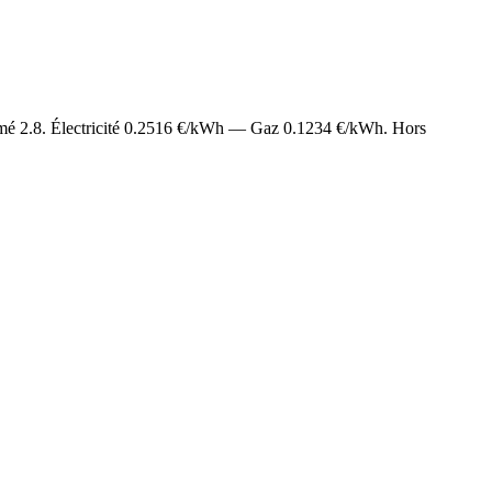
imé
2.8
. Électricité
0.2516
€/kWh — Gaz
0.1234
€/kWh. Hors