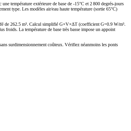
ec une température extérieure de base de -15°C et 2 800 degrés-jours
ement type. Les modèles air/eau haute température (sortie 65°C)
ffé de 262.5 m³. Calcul simplifié G×V×ΔT (coefficient G=0.9 W/m³.
 froids. La température de base très basse impose un appoint
) sans surdimensionnement coûteux. Vérifiez néanmoins les ponts