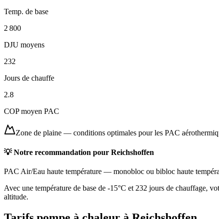
Temp. de base
2 800
DJU moyens
232
Jours de chauffe
2.8
COP moyen PAC
Zone de plaine
—
conditions optimales pour les PAC aérothermi
💡 Notre recommandation pour
Reichshoffen
PAC Air/Eau haute température
—
monobloc ou bibloc haute tempéra
Avec une température de base de -15°C et 232 jours de chauffage, votr
altitude.
Tarifs pompe à chaleur à
Reichshoffen