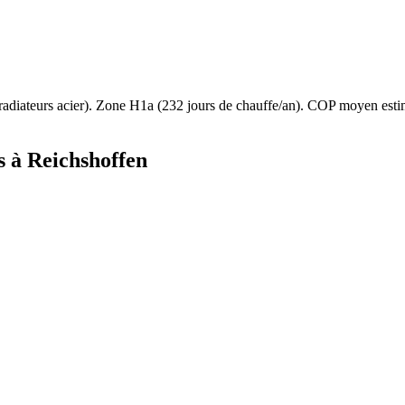
radiateurs acier
). Zone
H1a
(
232
jours de chauffe/an). COP moyen est
s à
Reichshoffen