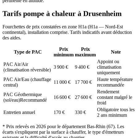
pertinente en altitude.
Tarifs pompe à chaleur à
Drusenheim
Fourchettes de prix constatées en zone
H1a
(
H1a — Nord-Est
continental
), installation comprise. Tarifs indicatifs avant déduction
des aides.
Prix
Prix
Type de PAC
Note
minimum
maximum
Appoint ou
PAC Air/Air
3 900
€
9 400
€
climatisation
(climatisation réversible)
uniquement
PAC Air/Eau (chauffage
Haute température
11 000
€
17 700
€
central)
recommandée
Rendement
PAC Géothermique
16 600
€
27 600
€
constant malgré le
(sol/eau)
Recommandé
froid
Obligatoire tous les
Entretien annuel
170
€
330
€
2 ans minimum
* Prix relevés en
2026
pour le département
Bas-Rhin
(
67
). Les
écarts s'expliquent par la surface à chauffer, le type d'émetteurs
existants et la difficulté d'accès au chantier.