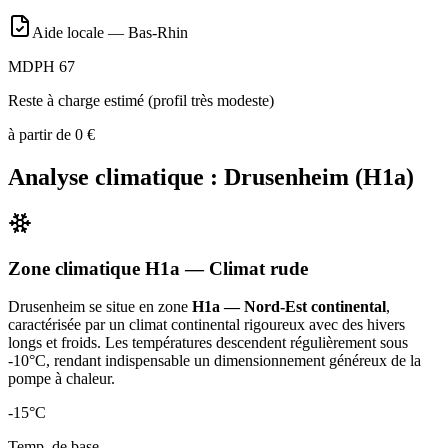
Aide locale —
Bas-Rhin
MDPH 67
Reste à charge estimé (profil très modeste)
à partir de
0
€
Analyse climatique :
Drusenheim
(
H1a
)
Zone climatique
H1a
— Climat
rude
Drusenheim
se situe en zone
H1a — Nord-Est continental
,
caractérisée par un
climat continental rigoureux avec des hivers
longs et froids. Les températures descendent régulièrement sous
-10°C, rendant indispensable un dimensionnement généreux de la
pompe à chaleur
.
-15
°C
Temp. de base