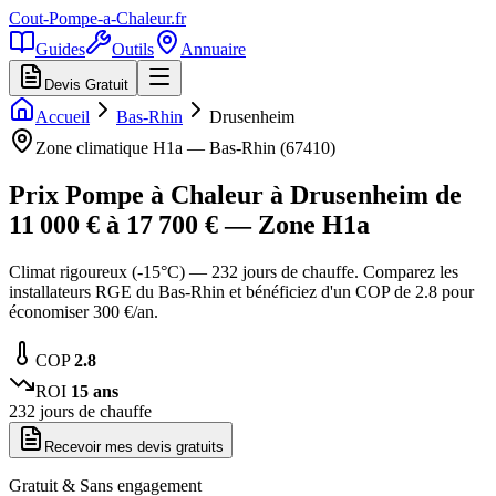
Cout-Pompe-a-Chaleur
.fr
Guides
Outils
Annuaire
Devis Gratuit
Accueil
Bas-Rhin
Drusenheim
Zone climatique
H1a
—
Bas-Rhin
(
67410
)
Prix Pompe à Chaleur à
Drusenheim
de
11 000
€ à
17 700
€ — Zone
H1a
Climat rigoureux (-15°C) — 232 jours de chauffe. Comparez les
installateurs RGE du Bas-Rhin et bénéficiez d'un COP de 2.8 pour
économiser 300 €/an.
COP
2.8
ROI
15
ans
232
jours de chauffe
Recevoir mes devis gratuits
Gratuit & Sans engagement