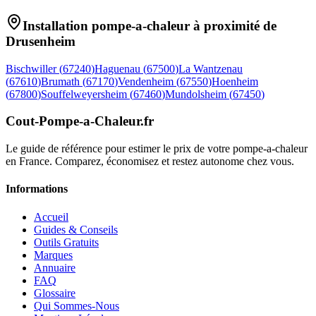
Installation pompe-a-chaleur à proximité de
Drusenheim
Bischwiller
(
67240
)
Haguenau
(
67500
)
La Wantzenau
(
67610
)
Brumath
(
67170
)
Vendenheim
(
67550
)
Hoenheim
(
67800
)
Souffelweyersheim
(
67460
)
Mundolsheim
(
67450
)
Cout-Pompe-a-Chaleur
.fr
Le guide de référence pour estimer le prix de votre pompe-a-chaleur
en France. Comparez, économisez et restez autonome chez vous.
Informations
Accueil
Guides & Conseils
Outils Gratuits
Marques
Annuaire
FAQ
Glossaire
Qui Sommes-Nous