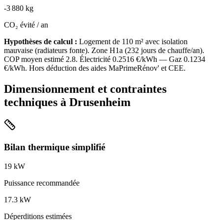
-
3 880
kg
CO₂ évité / an
Hypothèses de calcul :
Logement de
110
m² avec isolation
mauvaise
(
radiateurs fonte
). Zone
H1a
(
232
jours de chauffe/an).
COP moyen estimé
2.8
. Électricité
0.2516
€/kWh — Gaz
0.1234
€/kWh. Hors déduction des aides MaPrimeRénov' et CEE.
Dimensionnement et contraintes
techniques à
Drusenheim
Bilan thermique simplifié
19
kW
Puissance recommandée
17.3
kW
Déperditions estimées