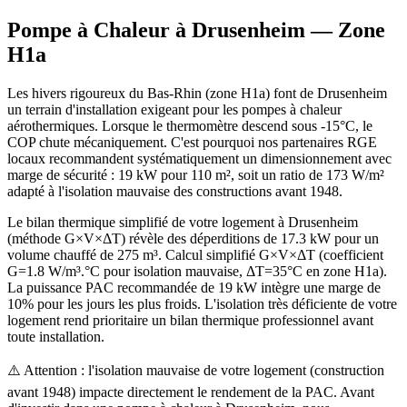
Pompe à Chaleur à
Drusenheim
— Zone
H1a
Les hivers rigoureux du Bas-Rhin (zone H1a) font de Drusenheim
un terrain d'installation exigeant pour les pompes à chaleur
aérothermiques. Lorsque le thermomètre descend sous -15°C, le
COP chute mécaniquement. C'est pourquoi nos partenaires RGE
locaux recommandent systématiquement un dimensionnement avec
marge de sécurité : 19 kW pour 110 m², soit un ratio de 173 W/m²
adapté à l'isolation mauvaise des constructions avant 1948.
Le bilan thermique simplifié de votre logement à Drusenheim
(méthode G×V×ΔT) révèle des déperditions de 17.3 kW pour un
volume chauffé de 275 m³. Calcul simplifié G×V×ΔT (coefficient
G=1.8 W/m³.°C pour isolation mauvaise, ΔT=35°C en zone H1a).
La puissance PAC recommandée de 19 kW intègre une marge de
10% pour les jours les plus froids. L'isolation très déficiente de votre
logement rend prioritaire un bilan thermique professionnel avant
toute installation.
⚠️ Attention : l'isolation mauvaise de votre logement (construction
avant 1948) impacte directement le rendement de la PAC. Avant