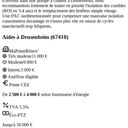
d'investir dans une pompe à chaleur à Drusenheim, nous
recommandons fortement de traiter en priorité l'isolation des combles
(ROI en 3-4 ans) et le remplacement des fenêtres simple vitrage.
Une PAC surdimensionnée pour compenser une mauvaise isolation
consommera davantage et s'usera plus vite en raison de cycles
marche/arrêt trop fréquents.
Aides à
Drusenheim
(
67410
)
MaPrimeRénov'
🔵 Très modeste
11 000
€
🟡 Modeste
9 000
€
🟣 Interm.
5 000
€
🔴 Aisé
Non éligible
Prime CEE
De
2 500
€
à
4 000
€
selon fournisseur d'énergie
TVA
5,5%
Éco-PTZ
Jusqu'à
50 000
€