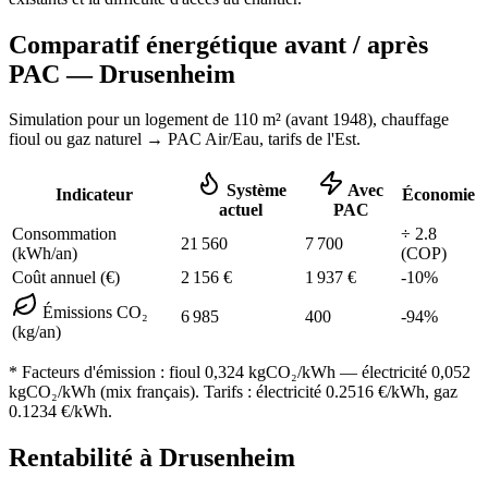
Comparatif énergétique avant / après
PAC —
Drusenheim
Simulation pour un logement de
110
m² (
avant 1948
), chauffage
fioul ou gaz naturel
→ PAC Air/Eau,
tarifs de l'Est
.
Système
Avec
Indicateur
Économie
actuel
PAC
Consommation
÷
2.8
21 560
7 700
(kWh/an)
(COP)
Coût annuel (€)
2 156
€
1 937
€
-
10
%
Émissions CO₂
6 985
400
-
94
%
(kg/an)
* Facteurs d'émission :
fioul 0,324
kgCO₂/kWh — électricité 0,052
kgCO₂/kWh (mix français). Tarifs : électricité
0.2516
€/kWh, gaz
0.1234
€/kWh.
Rentabilité à
Drusenheim