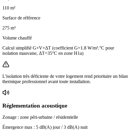
110
m²
Surface de référence
275
m³
Volume chauffé
Calcul simplifié G×V×ΔT (coefficient G=1.8 W/m³.°C pour
isolation mauvaise, ΔT=35°C en zone H1a)
L'isolation très déficiente de votre logement rend prioritaire un bilan
thermique professionnel avant toute installation.
Réglementation acoustique
Zonage :
zone péri-urbaine / résidentielle
Émergence max :
5
dB(A) jour /
3
dB(A) nuit