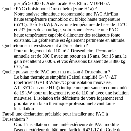
jusqu'à 50 000 €. Aide locale Bas-Rhin : MDPH 67.
Quelle PAC choisir pour Drusenheim (zone H1a) ?
Notre analyse climatique recommande une PAC Air/Eau
haute température (monobloc ou bibloc haute température
(65°C), 10 à 16 kW). Avec une température de base de -15°C
et 232 jours de chauffage, votre zone nécessite une PAC
haute température capable d'alimenter des radiateurs fonte
existants. La géothermie est également pertinente en altitude.
Quel retour sur investissement à Drusenheim ?
Pour un logement de 110 m² à Drusenheim, l'économie
annuelle est de 300 € avec un retour en 15 ans. Sur 15 ans, le
gain net atteint 2 000 € et vos émissions baissent de 3 880 kg
CO₂/an.
Quelle puissance de PAC pour ma maison à Drusenheim ?
Le bilan thermique simplifié (Calcul simplifié G×V×ΔT
(coefficient G=1.8 W/m³.°C pour isolation mauvaise,
ΔT=35°C en zone H1a)) indique une puissance recommandée
de 19 kW pour un logement type de 110 m² avec une isolation
mauvaise. L'isolation très déficiente de votre logement rend
prioritaire un bilan thermique professionnel avant toute
installation.
Faut-il une déclaration préalable pour installer une PAC à
Drusenheim ?
Oui. L'installation d'une unité extérieure de PAC modifie
l'aspect extérieur du bâtiment (article R421-17 du Code de