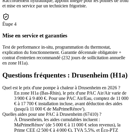
Raccordement hydraulique, appoint intégré pour les pointes de froid
et mise en service par un technicien frigoriste.
Étape
4
Mise en service et garanties
Test de performance in-situ, programmation du thermostat,
explication du fonctionnement. Garantie décennale obligatoire +
contrat d'entretien recommandé (232 jours de sollicitation annuelle
en zone H1a).
Questions fréquentes :
Drusenheim
(
H1a
)
Quel est le prix d'une pompe à chaleur à Drusenheim en 2026 ?
En zone H1a (Bas-Rhin), le prix d'une PAC Air/Air varie de
3 900 € à 9 400 €. Pour une PAC Air/Eau, comptez de 11 000
€ à 17 700 € installation incluse, avant déduction des aides
(jusqu'à 11 000 € de MaPrimeRénov').
Quelles aides pour une PAC à Drusenheim (67410) ?
À Drusenheim, les aides cumulables incluent :
MaPrimeRénov' (de 5 000 € à 11 000 € selon revenus), la
Prime CEE (2 500 € à 4 000 €), TVA 5,5%, et Éco-PTZ