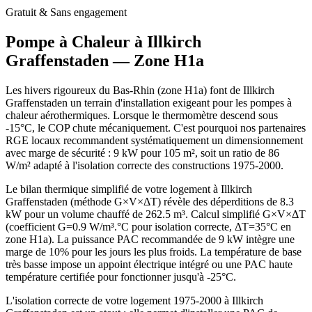
Gratuit & Sans engagement
Pompe à Chaleur à
Illkirch
Graffenstaden
— Zone
H1a
Les hivers rigoureux du Bas-Rhin (zone H1a) font de Illkirch
Graffenstaden un terrain d'installation exigeant pour les pompes à
chaleur aérothermiques. Lorsque le thermomètre descend sous
-15°C, le COP chute mécaniquement. C'est pourquoi nos partenaires
RGE locaux recommandent systématiquement un dimensionnement
avec marge de sécurité : 9 kW pour 105 m², soit un ratio de 86
W/m² adapté à l'isolation correcte des constructions 1975-2000.
Le bilan thermique simplifié de votre logement à Illkirch
Graffenstaden (méthode G×V×ΔT) révèle des déperditions de 8.3
kW pour un volume chauffé de 262.5 m³. Calcul simplifié G×V×ΔT
(coefficient G=0.9 W/m³.°C pour isolation correcte, ΔT=35°C en
zone H1a). La puissance PAC recommandée de 9 kW intègre une
marge de 10% pour les jours les plus froids. La température de base
très basse impose un appoint électrique intégré ou une PAC haute
température certifiée pour fonctionner jusqu'à -25°C.
L'isolation correcte de votre logement 1975-2000 à Illkirch