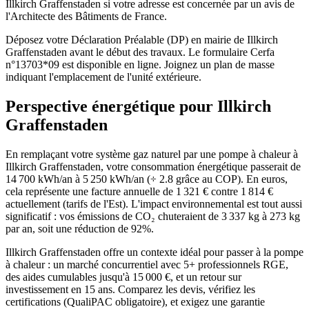
Illkirch Graffenstaden si votre adresse est concernée par un avis de
l'Architecte des Bâtiments de France.
Déposez votre Déclaration Préalable (DP) en mairie de Illkirch
Graffenstaden avant le début des travaux. Le formulaire Cerfa
n°13703*09 est disponible en ligne. Joignez un plan de masse
indiquant l'emplacement de l'unité extérieure.
Perspective énergétique pour
Illkirch
Graffenstaden
En remplaçant votre système gaz naturel par une pompe à chaleur à
Illkirch Graffenstaden, votre consommation énergétique passerait de
14 700 kWh/an à 5 250 kWh/an (÷ 2.8 grâce au COP). En euros,
cela représente une facture annuelle de 1 321 € contre 1 814 €
actuellement (tarifs de l'Est). L'impact environnemental est tout aussi
significatif : vos émissions de CO₂ chuteraient de 3 337 kg à 273 kg
par an, soit une réduction de 92%.
Illkirch Graffenstaden offre un contexte idéal pour passer à la pompe
à chaleur : un marché concurrentiel avec 5+ professionnels RGE,
des aides cumulables jusqu'à 15 000 €, et un retour sur
investissement en 15 ans. Comparez les devis, vérifiez les
certifications (QualiPAC obligatoire), et exigez une garantie