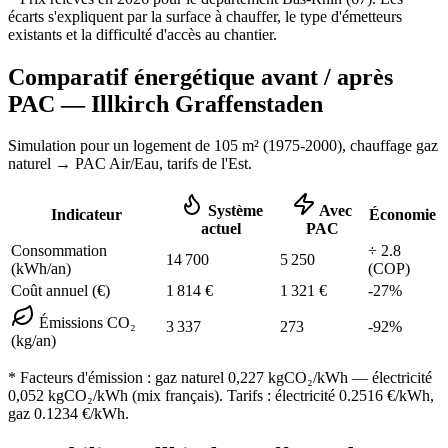
écarts s'expliquent par la surface à chauffer, le type d'émetteurs
existants et la difficulté d'accès au chantier.
Comparatif énergétique avant / après
PAC —
Illkirch Graffenstaden
Simulation pour un logement de
105
m² (
1975-2000
), chauffage
gaz
naturel
→ PAC Air/Eau,
tarifs de l'Est
.
Système
Avec
Indicateur
Économie
actuel
PAC
Consommation
÷
2.8
14 700
5 250
(kWh/an)
(COP)
Coût annuel (€)
1 814
€
1 321
€
-
27
%
Émissions CO₂
3 337
273
-
92
%
(kg/an)
* Facteurs d'émission :
gaz naturel 0,227
kgCO₂/kWh — électricité
0,052 kgCO₂/kWh (mix français). Tarifs : électricité
0.2516
€/kWh,
gaz
0.1234
€/kWh.