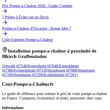
Prix Pompe-a-Chaleur 2026 : Guide Complet
7 Pièges à Éviter sur un Devis
Pompe-a-Chaleur d'Occasion : Bonne Idée ?
Coût Entretien Pompe-a-Chaleur
Installation pompe-a-chaleur à proximité de
Illkirch Graffenstaden
Ostwald
(
67540
)
Fegersheim
(
67640
)
Lingolsheim
(
67380
)
Geispolsheim
(
67118
)
Strasbourg
(
67000
)
Strasbourg
(
67100
)
Strasbourg
(
67200
)
Eckbolsheim
(
67201
)
Cout-Pompe-a-Chaleur
.fr
Le guide de référence pour estimer le prix de votre pompe-a-chaleur
en France. Comparez, économisez et restez autonome chez vous.
Informations