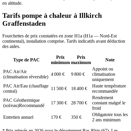
en altitude.
Tarifs pompe à chaleur à
Illkirch
Graffenstaden
Fourchettes de prix constatées en zone
H1a
(
H1a — Nord-Est
continental
), installation comprise. Tarifs indicatifs avant déduction
des aides.
Prix
Prix
Type de PAC
Note
minimum
maximum
Appoint ou
PAC Air/Air
4 000
€
9 800
€
climatisation
(climatisation réversible)
uniquement
PAC Air/Eau (chauffage
Haute température
11 500
€
18 400
€
central)
recommandée
Rendement
PAC Géothermique
17 300
€
28 700
€
constant malgré le
(sol/eau)
Recommandé
froid
Obligatoire tous les
Entretien annuel
170
€
350
€
2 ans minimum
* Prix relevés en
2026
pour le département
Bas-Rhin
(
67
). Les