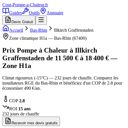
Cout-Pompe-a-Chaleur
.fr
Guides
Outils
Annuaire
Devis Gratuit
Accueil
Bas-Rhin
Illkirch Graffenstaden
Zone climatique
H1a
—
Bas-Rhin
(
67400
)
Prix Pompe à Chaleur à
Illkirch
Graffenstaden
de
11 500
€ à
18 400
€ —
Zone
H1a
Climat rigoureux (-15°C) — 232 jours de chauffe. Comparez les
installateurs RGE du Bas-Rhin et bénéficiez d'un COP de 2.8 pour
économiser 490 €/an.
COP
2.8
ROI
15
ans
232
jours de chauffe
Recevoir mes devis gratuits