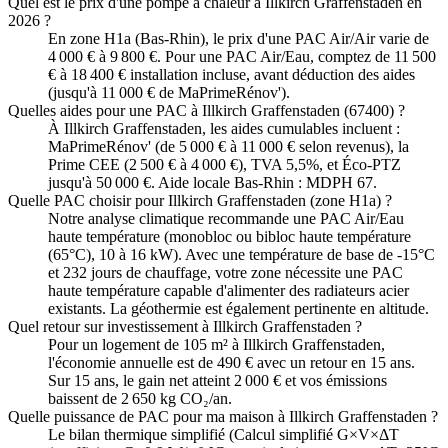
Quel est le prix d'une pompe à chaleur à Illkirch Graffenstaden en
2026 ?
En zone H1a (Bas-Rhin), le prix d'une PAC Air/Air varie de
4 000 € à 9 800 €. Pour une PAC Air/Eau, comptez de 11 500
€ à 18 400 € installation incluse, avant déduction des aides
(jusqu'à 11 000 € de MaPrimeRénov').
Quelles aides pour une PAC à Illkirch Graffenstaden (67400) ?
À Illkirch Graffenstaden, les aides cumulables incluent :
MaPrimeRénov' (de 5 000 € à 11 000 € selon revenus), la
Prime CEE (2 500 € à 4 000 €), TVA 5,5%, et Éco-PTZ
jusqu'à 50 000 €. Aide locale Bas-Rhin : MDPH 67.
Quelle PAC choisir pour Illkirch Graffenstaden (zone H1a) ?
Notre analyse climatique recommande une PAC Air/Eau
haute température (monobloc ou bibloc haute température
(65°C), 10 à 16 kW). Avec une température de base de -15°C
et 232 jours de chauffage, votre zone nécessite une PAC
haute température capable d'alimenter des radiateurs acier
existants. La géothermie est également pertinente en altitude.
Quel retour sur investissement à Illkirch Graffenstaden ?
Pour un logement de 105 m² à Illkirch Graffenstaden,
l'économie annuelle est de 490 € avec un retour en 15 ans.
Sur 15 ans, le gain net atteint 2 000 € et vos émissions
baissent de 2 650 kg CO₂/an.
Quelle puissance de PAC pour ma maison à Illkirch Graffenstaden ?
Le bilan thermique simplifié (Calcul simplifié G×V×ΔT