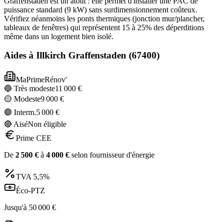
Graffenstaden est un atout : elle permet d'installer une PAC de
puissance standard (9 kW) sans surdimensionnement coûteux.
Vérifiez néanmoins les ponts thermiques (jonction mur/plancher,
tableaux de fenêtres) qui représentent 15 à 25% des déperditions
même dans un logement bien isolé.
Aides à
Illkirch Graffenstaden
(
67400
)
MaPrimeRénov'
🔵 Très modeste
11 000
€
🟡 Modeste
9 000
€
🟣 Interm.
5 000
€
🔴 Aisé
Non éligible
Prime CEE
De
2 500
€
à
4 000
€
selon fournisseur d'énergie
TVA
5,5%
Éco-PTZ
Jusqu'à
50 000
€