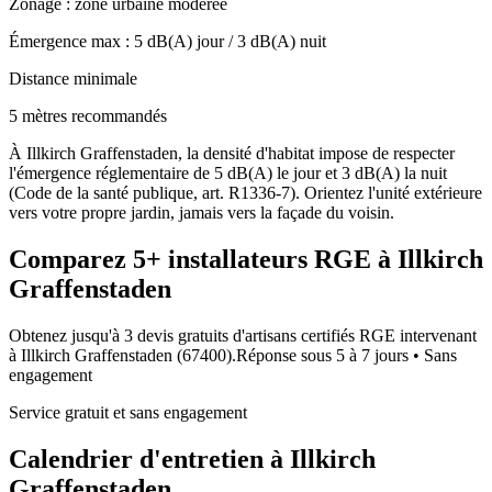
Zonage :
zone urbaine modérée
Émergence max :
5
dB(A) jour /
3
dB(A) nuit
Distance minimale
5 mètres recommandés
À Illkirch Graffenstaden, la densité d'habitat impose de respecter
l'émergence réglementaire de 5 dB(A) le jour et 3 dB(A) la nuit
(Code de la santé publique, art. R1336-7). Orientez l'unité extérieure
vers votre propre jardin, jamais vers la façade du voisin.
Comparez
5+
installateurs RGE à
Illkirch
Graffenstaden
Obtenez jusqu'à 3 devis gratuits d'artisans certifiés RGE intervenant
à
Illkirch Graffenstaden
(
67400
).
Réponse sous
5 à 7 jours
• Sans
engagement
Service gratuit et sans engagement
Calendrier d'entretien à
Illkirch
Graffenstaden