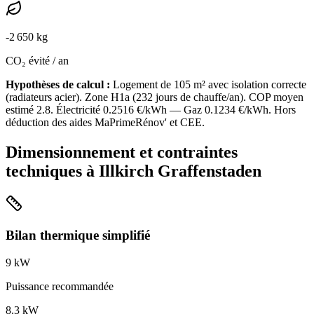
-
2 650
kg
CO₂ évité / an
Hypothèses de calcul :
Logement de
105
m² avec isolation
correcte
(
radiateurs acier
). Zone
H1a
(
232
jours de chauffe/an). COP moyen
estimé
2.8
. Électricité
0.2516
€/kWh — Gaz
0.1234
€/kWh. Hors
déduction des aides MaPrimeRénov' et CEE.
Dimensionnement et contraintes
techniques à
Illkirch Graffenstaden
Bilan thermique simplifié
9
kW
Puissance recommandée
8.3
kW