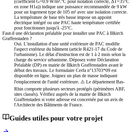
(coefficient G=0.9 W/m³.°C pour isolation correcte, ΔT=35°C
en zone H1a)) indique une puissance recommandée de 9 kW
pour un logement type de 105 m² avec une isolation correcte.
La température de base très basse impose un appoint
électrique intégré ou une PAC haute température certifiée
pour fonctionner jusqu'à -25°C.
Faut-il une déclaration préalable pour installer une PAC à Illkirch
Graffenstaden ?
Oui. L'installation d'une unité extérieure de PAC modifie
l'aspect extérieur du bâtiment (article R421-17 du Code de
l'urbanisme). Le délai d'instruction est de 1 à 2 mois selon la
charge du service urbanisme. Déposez votre Déclaration
Préalable (DP) en mairie de Illkirch Graffenstaden avant le
début des travaux. Le formulaire Cerfa n°13703*09 est
disponible en ligne. Joignez un plan de masse indiquant
l'emplacement de l'unité extérieure. ⚠️ Le département Bas-
Rhin comporte plusieurs secteurs protégés (périmètres ABF,
sites classés). Vérifiez auprès de la mairie de Illkirch
Graffenstaden si votre adresse est concernée par un avis de
l'Architecte des Bâtiments de France.
Guides utiles pour votre projet