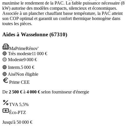
maximise le rendement de la PAC. La faible puissance nécessaire (8
kW) autorise des modèles compacts, silencieux et économiques.
Associée à un plancher chauffant basse température, la PAC atteint
son COP optimal et garantit un confort thermique homogène dans
toutes les pièces.
Aides à
Wasselonne
(
67310
)
MaPrimeRénov'
🔵 Très modeste
11 000
€
🟡 Modeste
9 000
€
🟣 Interm.
5 000
€
🔴 Aisé
Non éligible
Prime CEE
De
2 500
€
à
4 000
€
selon fournisseur d'énergie
TVA
5,5%
Éco-PTZ
Jusqu'à
50 000
€