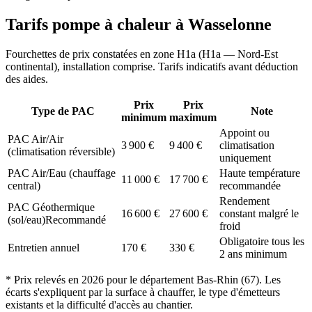
Tarifs pompe à chaleur à
Wasselonne
Fourchettes de prix constatées en zone
H1a
(
H1a — Nord-Est
continental
), installation comprise. Tarifs indicatifs avant déduction
des aides.
Prix
Prix
Type de PAC
Note
minimum
maximum
Appoint ou
PAC Air/Air
3 900
€
9 400
€
climatisation
(climatisation réversible)
uniquement
PAC Air/Eau (chauffage
Haute température
11 000
€
17 700
€
central)
recommandée
Rendement
PAC Géothermique
16 600
€
27 600
€
constant malgré le
(sol/eau)
Recommandé
froid
Obligatoire tous les
Entretien annuel
170
€
330
€
2 ans minimum
* Prix relevés en
2026
pour le département
Bas-Rhin
(
67
). Les
écarts s'expliquent par la surface à chauffer, le type d'émetteurs
existants et la difficulté d'accès au chantier.