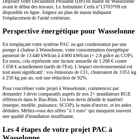
Déposez votre Déclaration Préalable (DP) en mairie de Wasselonne
avant le début des travaux. Le formulaire Cerfa n°13703*09 est
disponible en ligne. Joignez un plan de masse indiquant
l'emplacement de l'unité extérieure.
Perspective énergétique pour
Wasselonne
En remplaçant votre système PAC ou gaz condensation par une
pompe à chaleur à Wasselonne, votre consommation énergétique
passerait de 13 440 kWh/an à 4 800 kWh/an (÷ 2.8 grâce au COP).
En euros, cela représente une facture annuelle de 1 208 € contre
1 658 € actuellement (tarifs de l'Est). L'impact environnemental est
tout aussi significatif : vos émissions de CO₂ chuteraient de 3 051 kg
à 250 kg par an, soit une réduction de 92%.
Pour concrétiser votre projet à Wasselonne, commencez par
demander 3 devis comparatifs auprès de nos 2+ installateurs RGE
référencés dans le Bas-Rhin. Un bon devis détaille le matériel
(marque, modèle, puissance, SCOP), la main-d'œuvre, et les aides
déduites. Méfiez-vous des offres "à 1 euro" qui masquent souvent
une qualité d'installation insuffisante.
Les 4 étapes de votre projet PAC à
Wasselonne