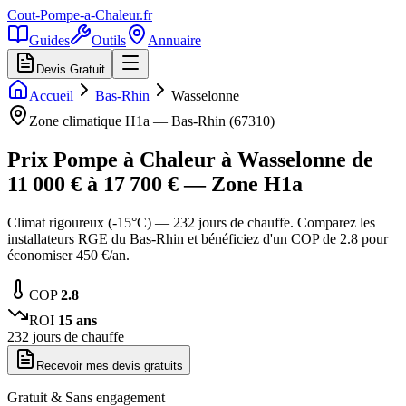
Cout-Pompe-a-Chaleur
.fr
Guides
Outils
Annuaire
Devis Gratuit
Accueil
Bas-Rhin
Wasselonne
Zone climatique
H1a
—
Bas-Rhin
(
67310
)
Prix Pompe à Chaleur à
Wasselonne
de
11 000
€ à
17 700
€ — Zone
H1a
Climat rigoureux (-15°C) — 232 jours de chauffe. Comparez les
installateurs RGE du Bas-Rhin et bénéficiez d'un COP de 2.8 pour
économiser 450 €/an.
COP
2.8
ROI
15
ans
232
jours de chauffe
Recevoir mes devis gratuits
Gratuit & Sans engagement