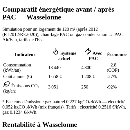
Comparatif énergétique avant / après
PAC —
Wasselonne
Simulation pour un logement de
120
m² (
après 2012
(RT2012/RE2020)
), chauffage
PAC ou gaz condensation
→ PAC
Air/Eau,
tarifs de l'Est
.
Système
Avec
Indicateur
Économie
actuel
PAC
Consommation
÷
2.8
13 440
4 800
(kWh/an)
(COP)
Coût annuel (€)
1 658
€
1 208
€
-
27
%
Émissions CO₂
3 051
250
-
92
%
(kg/an)
* Facteurs d'émission :
gaz naturel 0,227
kgCO₂/kWh — électricité
0,052 kgCO₂/kWh (mix français). Tarifs : électricité
0.2516
€/kWh,
gaz
0.1234
€/kWh.
Rentabilité à
Wasselonne