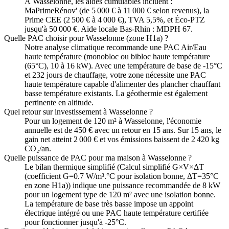
À Wasselonne, les aides cumulables incluent :
MaPrimeRénov' (de 5 000 € à 11 000 € selon revenus), la
Prime CEE (2 500 € à 4 000 €), TVA 5,5%, et Éco-PTZ
jusqu'à 50 000 €. Aide locale Bas-Rhin : MDPH 67.
Quelle PAC choisir pour Wasselonne (zone H1a) ?
Notre analyse climatique recommande une PAC Air/Eau
haute température (monobloc ou bibloc haute température
(65°C), 10 à 16 kW). Avec une température de base de -15°C
et 232 jours de chauffage, votre zone nécessite une PAC
haute température capable d'alimenter des plancher chauffant
basse température existants. La géothermie est également
pertinente en altitude.
Quel retour sur investissement à Wasselonne ?
Pour un logement de 120 m² à Wasselonne, l'économie
annuelle est de 450 € avec un retour en 15 ans. Sur 15 ans, le
gain net atteint 2 000 € et vos émissions baissent de 2 420 kg
CO₂/an.
Quelle puissance de PAC pour ma maison à Wasselonne ?
Le bilan thermique simplifié (Calcul simplifié G×V×ΔT
(coefficient G=0.7 W/m³.°C pour isolation bonne, ΔT=35°C
en zone H1a)) indique une puissance recommandée de 8 kW
pour un logement type de 120 m² avec une isolation bonne.
La température de base très basse impose un appoint
électrique intégré ou une PAC haute température certifiée
pour fonctionner jusqu'à -25°C.