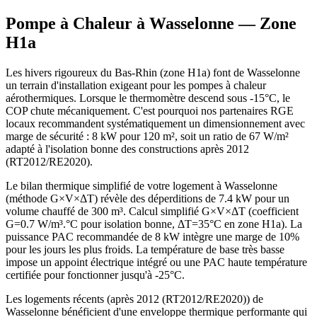
Pompe à Chaleur à
Wasselonne
— Zone
H1a
Les hivers rigoureux du Bas-Rhin (zone H1a) font de Wasselonne
un terrain d'installation exigeant pour les pompes à chaleur
aérothermiques. Lorsque le thermomètre descend sous -15°C, le
COP chute mécaniquement. C'est pourquoi nos partenaires RGE
locaux recommandent systématiquement un dimensionnement avec
marge de sécurité : 8 kW pour 120 m², soit un ratio de 67 W/m²
adapté à l'isolation bonne des constructions après 2012
(RT2012/RE2020).
Le bilan thermique simplifié de votre logement à Wasselonne
(méthode G×V×ΔT) révèle des déperditions de 7.4 kW pour un
volume chauffé de 300 m³. Calcul simplifié G×V×ΔT (coefficient
G=0.7 W/m³.°C pour isolation bonne, ΔT=35°C en zone H1a). La
puissance PAC recommandée de 8 kW intègre une marge de 10%
pour les jours les plus froids. La température de base très basse
impose un appoint électrique intégré ou une PAC haute température
certifiée pour fonctionner jusqu'à -25°C.
Les logements récents (après 2012 (RT2012/RE2020)) de
Wasselonne bénéficient d'une enveloppe thermique performante qui