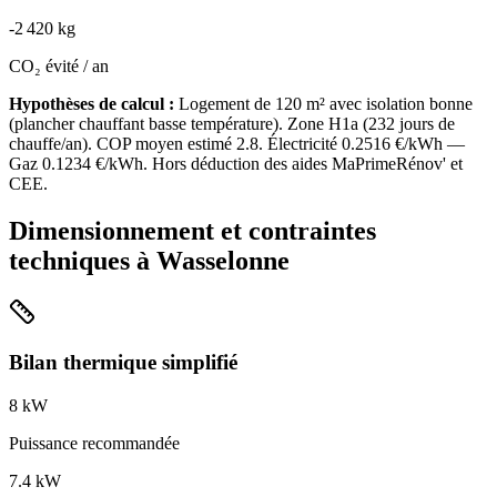
-
2 420
kg
CO₂ évité / an
Hypothèses de calcul :
Logement de
120
m² avec isolation
bonne
(
plancher chauffant basse température
). Zone
H1a
(
232
jours de
chauffe/an). COP moyen estimé
2.8
. Électricité
0.2516
€/kWh —
Gaz
0.1234
€/kWh. Hors déduction des aides MaPrimeRénov' et
CEE.
Dimensionnement et contraintes
techniques à
Wasselonne
Bilan thermique simplifié
8
kW
Puissance recommandée
7.4
kW