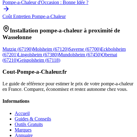
Pompe-a-Chaleur d'Occasion : Bonne Idée ?
Coût Entretien Pompe-a-Chaleur
Installation pompe-a-chaleur à proximité de
Wasselonne
Mutzig
(
67190
)
Molsheim
(
67120
)
Saverne
(
67700
)
Eckbolsheim
(
67201
)
Lingolsheim
(
67380
)
Mundolsheim
(
67450
)
Obernai
(
67210
)
Geispolsheim
(
67118
)
Cout-Pompe-a-Chaleur
.fr
Le guide de référence pour estimer le prix de votre pompe-a-chaleur
en France. Comparez, économisez et restez autonome chez vous.
Informations
Accueil
Guides & Conseils
Outils Gratuits
Marques
Annuaire