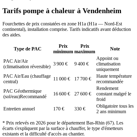
Tarifs pompe à chaleur à
Vendenheim
Fourchettes de prix constatées en zone
H1a
(
H1a — Nord-Est
continental
), installation comprise. Tarifs indicatifs avant déduction
des aides.
Prix
Prix
Type de PAC
Note
minimum
maximum
Appoint ou
PAC Air/Air
3 900
€
9 400
€
climatisation
(climatisation réversible)
uniquement
PAC Air/Eau (chauffage
Haute température
11 000
€
17 700
€
central)
recommandée
Rendement
PAC Géothermique
16 600
€
27 600
€
constant malgré le
(sol/eau)
Recommandé
froid
Obligatoire tous les
Entretien annuel
170
€
330
€
2 ans minimum
* Prix relevés en
2026
pour le département
Bas-Rhin
(
67
). Les
écarts s'expliquent par la surface à chauffer, le type d'émetteurs
existants et la difficulté d'accès au chantier.