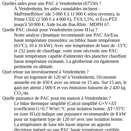
Quelles aides pour une PAC à Vendenheim (67550) ?
À Vendenheim, les aides cumulables incluent :
MaPrimeRénov' (de 5 000 € à 11 000 € selon revenus), la
Prime CEE (2 500 € à 4 000 €), TVA 5,5%, et Éco-PTZ
jusqu'à 50 000 €. Aide locale Bas-Rhin : MDPH 67.
Quelle PAC choisir pour Vendenheim (zone H1a) ?
Notre analyse climatique recommande une PAC Air/Eau
haute température (monobloc ou bibloc haute température
(65°C), 10 à 16 kW). Avec une température de base de -15°C
et 232 jours de chauffage, votre zone nécessite une PAC
haute température capable d'alimenter des plancher chauffant
basse température existants. La géothermie est également
pertinente en altitude.
Quel retour sur investissement à Vendenheim ?
Pour un logement de 120 m² à Vendenheim, l'économie
annuelle est de 450 € avec un retour en 15 ans. Sur 15 ans, le
gain net atteint 2 000 € et vos émissions baissent de 2 420 kg
CO₂/an.
Quelle puissance de PAC pour ma maison à Vendenheim ?
Le bilan thermique simplifié (Calcul simplifié G×V×ΔT
(coefficient G=0.7 W/m³.°C pour isolation bonne, ΔT=35°C
en zone H1a)) indique une puissance recommandée de 8 kW
pour un logement type de 120 m² avec une isolation bonne.
La température de base très basse impose un appoint
électrique intégré ou une PAC haute température certifiée