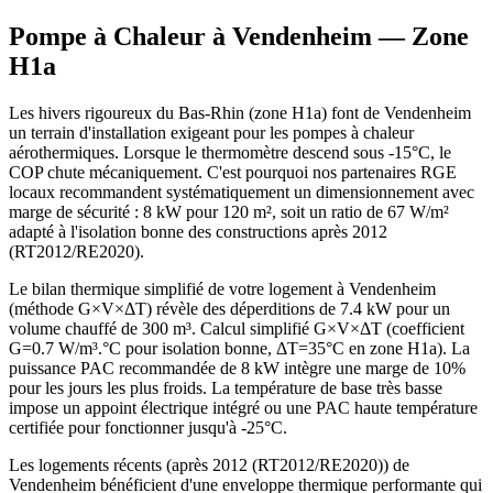
Pompe à Chaleur à
Vendenheim
— Zone
H1a
Les hivers rigoureux du Bas-Rhin (zone H1a) font de Vendenheim
un terrain d'installation exigeant pour les pompes à chaleur
aérothermiques. Lorsque le thermomètre descend sous -15°C, le
COP chute mécaniquement. C'est pourquoi nos partenaires RGE
locaux recommandent systématiquement un dimensionnement avec
marge de sécurité : 8 kW pour 120 m², soit un ratio de 67 W/m²
adapté à l'isolation bonne des constructions après 2012
(RT2012/RE2020).
Le bilan thermique simplifié de votre logement à Vendenheim
(méthode G×V×ΔT) révèle des déperditions de 7.4 kW pour un
volume chauffé de 300 m³. Calcul simplifié G×V×ΔT (coefficient
G=0.7 W/m³.°C pour isolation bonne, ΔT=35°C en zone H1a). La
puissance PAC recommandée de 8 kW intègre une marge de 10%
pour les jours les plus froids. La température de base très basse
impose un appoint électrique intégré ou une PAC haute température
certifiée pour fonctionner jusqu'à -25°C.
Les logements récents (après 2012 (RT2012/RE2020)) de
Vendenheim bénéficient d'une enveloppe thermique performante qui