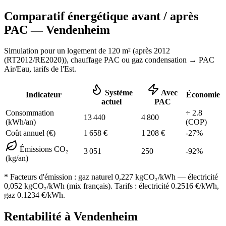
Comparatif énergétique avant / après
PAC —
Vendenheim
Simulation pour un logement de
120
m² (
après 2012
(RT2012/RE2020)
), chauffage
PAC ou gaz condensation
→ PAC
Air/Eau,
tarifs de l'Est
.
Système
Avec
Indicateur
Économie
actuel
PAC
Consommation
÷
2.8
13 440
4 800
(kWh/an)
(COP)
Coût annuel (€)
1 658
€
1 208
€
-
27
%
Émissions CO₂
3 051
250
-
92
%
(kg/an)
* Facteurs d'émission :
gaz naturel 0,227
kgCO₂/kWh — électricité
0,052 kgCO₂/kWh (mix français). Tarifs : électricité
0.2516
€/kWh,
gaz
0.1234
€/kWh.
Rentabilité à
Vendenheim