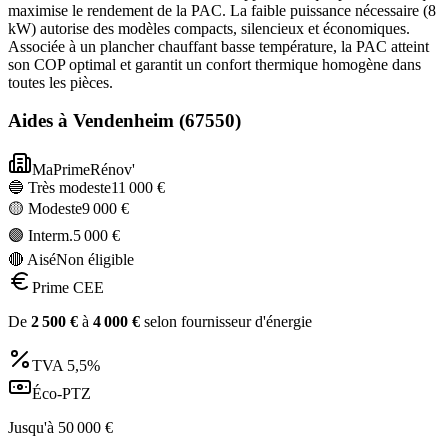
maximise le rendement de la PAC. La faible puissance nécessaire (8
kW) autorise des modèles compacts, silencieux et économiques.
Associée à un plancher chauffant basse température, la PAC atteint
son COP optimal et garantit un confort thermique homogène dans
toutes les pièces.
Aides à
Vendenheim
(
67550
)
MaPrimeRénov'
🔵 Très modeste
11 000
€
🟡 Modeste
9 000
€
🟣 Interm.
5 000
€
🔴 Aisé
Non éligible
Prime CEE
De
2 500
€
à
4 000
€
selon fournisseur d'énergie
TVA
5,5%
Éco-PTZ
Jusqu'à
50 000
€