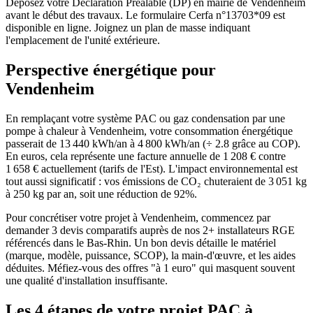
Déposez votre Déclaration Préalable (DP) en mairie de Vendenheim
avant le début des travaux. Le formulaire Cerfa n°13703*09 est
disponible en ligne. Joignez un plan de masse indiquant
l'emplacement de l'unité extérieure.
Perspective énergétique pour
Vendenheim
En remplaçant votre système PAC ou gaz condensation par une
pompe à chaleur à Vendenheim, votre consommation énergétique
passerait de 13 440 kWh/an à 4 800 kWh/an (÷ 2.8 grâce au COP).
En euros, cela représente une facture annuelle de 1 208 € contre
1 658 € actuellement (tarifs de l'Est). L'impact environnemental est
tout aussi significatif : vos émissions de CO₂ chuteraient de 3 051 kg
à 250 kg par an, soit une réduction de 92%.
Pour concrétiser votre projet à Vendenheim, commencez par
demander 3 devis comparatifs auprès de nos 2+ installateurs RGE
référencés dans le Bas-Rhin. Un bon devis détaille le matériel
(marque, modèle, puissance, SCOP), la main-d'œuvre, et les aides
déduites. Méfiez-vous des offres "à 1 euro" qui masquent souvent
une qualité d'installation insuffisante.
Les 4 étapes de votre projet PAC à