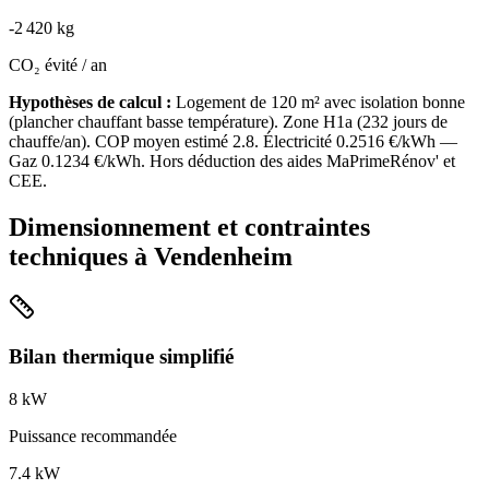
-
2 420
kg
CO₂ évité / an
Hypothèses de calcul :
Logement de
120
m² avec isolation
bonne
(
plancher chauffant basse température
). Zone
H1a
(
232
jours de
chauffe/an). COP moyen estimé
2.8
. Électricité
0.2516
€/kWh —
Gaz
0.1234
€/kWh. Hors déduction des aides MaPrimeRénov' et
CEE.
Dimensionnement et contraintes
techniques à
Vendenheim
Bilan thermique simplifié
8
kW
Puissance recommandée
7.4
kW