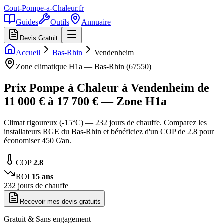
Cout-Pompe-a-Chaleur
.fr
Guides
Outils
Annuaire
Devis Gratuit
Accueil
Bas-Rhin
Vendenheim
Zone climatique
H1a
—
Bas-Rhin
(
67550
)
Prix Pompe à Chaleur à
Vendenheim
de
11 000
€ à
17 700
€ — Zone
H1a
Climat rigoureux (-15°C) — 232 jours de chauffe. Comparez les
installateurs RGE du Bas-Rhin et bénéficiez d'un COP de 2.8 pour
économiser 450 €/an.
COP
2.8
ROI
15
ans
232
jours de chauffe
Recevoir mes devis gratuits
Gratuit & Sans engagement