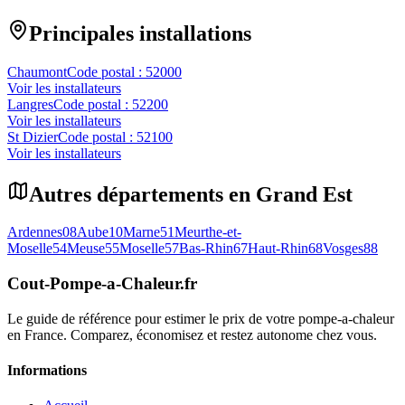
Principales installations
Chaumont
Code postal :
52000
Voir les installateurs
Langres
Code postal :
52200
Voir les installateurs
St Dizier
Code postal :
52100
Voir les installateurs
Autres départements en
Grand Est
Ardennes
08
Aube
10
Marne
51
Meurthe-et-
Moselle
54
Meuse
55
Moselle
57
Bas-Rhin
67
Haut-Rhin
68
Vosges
88
Cout-Pompe-a-Chaleur
.fr
Le guide de référence pour estimer le prix de votre pompe-a-chaleur
en France. Comparez, économisez et restez autonome chez vous.
Informations