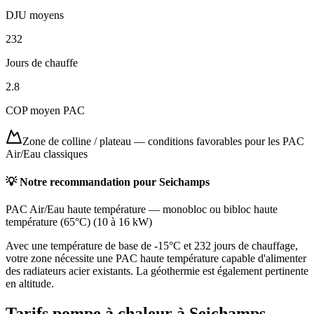
DJU moyens
232
Jours de chauffe
2.8
COP moyen PAC
Zone de colline / plateau
—
conditions favorables pour les PAC
Air/Eau classiques
💡 Notre recommandation pour
Seichamps
PAC Air/Eau haute température
—
monobloc ou bibloc haute
température (65°C)
(
10 à 16 kW
)
Avec une température de base de -15°C et 232 jours de chauffage,
votre zone nécessite une PAC haute température capable d'alimenter
des radiateurs acier existants. La géothermie est également pertinente
en altitude.
Tarifs pompe à chaleur à
Seichamps