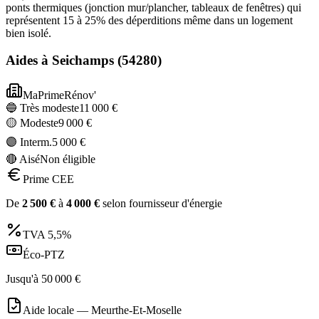
ponts thermiques (jonction mur/plancher, tableaux de fenêtres) qui
représentent 15 à 25% des déperditions même dans un logement
bien isolé.
Aides à
Seichamps
(
54280
)
MaPrimeRénov'
🔵 Très modeste
11 000
€
🟡 Modeste
9 000
€
🟣 Interm.
5 000
€
🔴 Aisé
Non éligible
Prime CEE
De
2 500
€
à
4 000
€
selon fournisseur d'énergie
TVA
5,5%
Éco-PTZ
Jusqu'à
50 000
€
Aide locale —
Meurthe-Et-Moselle