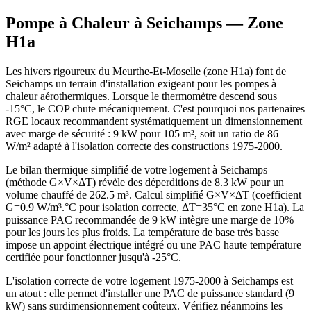
Pompe à Chaleur à
Seichamps
— Zone
H1a
Les hivers rigoureux du Meurthe-Et-Moselle (zone H1a) font de
Seichamps un terrain d'installation exigeant pour les pompes à
chaleur aérothermiques. Lorsque le thermomètre descend sous
-15°C, le COP chute mécaniquement. C'est pourquoi nos partenaires
RGE locaux recommandent systématiquement un dimensionnement
avec marge de sécurité : 9 kW pour 105 m², soit un ratio de 86
W/m² adapté à l'isolation correcte des constructions 1975-2000.
Le bilan thermique simplifié de votre logement à Seichamps
(méthode G×V×ΔT) révèle des déperditions de 8.3 kW pour un
volume chauffé de 262.5 m³. Calcul simplifié G×V×ΔT (coefficient
G=0.9 W/m³.°C pour isolation correcte, ΔT=35°C en zone H1a). La
puissance PAC recommandée de 9 kW intègre une marge de 10%
pour les jours les plus froids. La température de base très basse
impose un appoint électrique intégré ou une PAC haute température
certifiée pour fonctionner jusqu'à -25°C.
L'isolation correcte de votre logement 1975-2000 à Seichamps est
un atout : elle permet d'installer une PAC de puissance standard (9
kW) sans surdimensionnement coûteux. Vérifiez néanmoins les