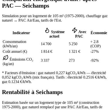
PAC —
Seichamps
Simulation pour un logement de
105
m² (
1975-2000
), chauffage
gaz
naturel
→ PAC Air/Eau,
tarifs de l'Est
.
Système
Avec
Indicateur
Économie
actuel
PAC
Consommation
÷
2.8
14 700
5 250
(kWh/an)
(COP)
Coût annuel (€)
1 814
€
1 321
€
-
27
%
Émissions CO₂
3 337
273
-
92
%
(kg/an)
* Facteurs d'émission :
gaz naturel 0,227
kgCO₂/kWh — électricité
0,052 kgCO₂/kWh (mix français). Tarifs : électricité
0.2516
€/kWh,
gaz
0.1234
€/kWh.
Rentabilité à
Seichamps
Estimation basée sur un logement type de
105
m² (construction
1975-2000
),
gaz naturel
remplacé par une PAC Air/Eau,
tarifs de