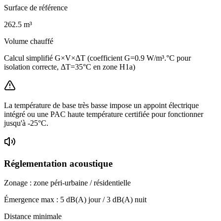
Surface de référence
262.5
m³
Volume chauffé
Calcul simplifié G×V×ΔT (coefficient G=0.9 W/m³.°C pour
isolation correcte, ΔT=35°C en zone H1a)
La température de base très basse impose un appoint électrique
intégré ou une PAC haute température certifiée pour fonctionner
jusqu'à -25°C.
Réglementation acoustique
Zonage :
zone péri-urbaine / résidentielle
Émergence max :
5
dB(A) jour /
3
dB(A) nuit
Distance minimale