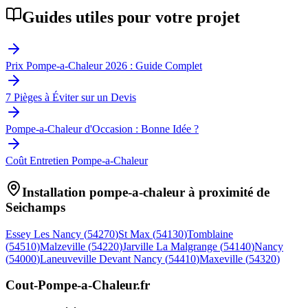
Guides utiles pour votre projet
Prix Pompe-a-Chaleur 2026 : Guide Complet
7 Pièges à Éviter sur un Devis
Pompe-a-Chaleur d'Occasion : Bonne Idée ?
Coût Entretien Pompe-a-Chaleur
Installation pompe-a-chaleur à proximité de
Seichamps
Essey Les Nancy
(
54270
)
St Max
(
54130
)
Tomblaine
(
54510
)
Malzeville
(
54220
)
Jarville La Malgrange
(
54140
)
Nancy
(
54000
)
Laneuveville Devant Nancy
(
54410
)
Maxeville
(
54320
)
Cout-Pompe-a-Chaleur
.fr