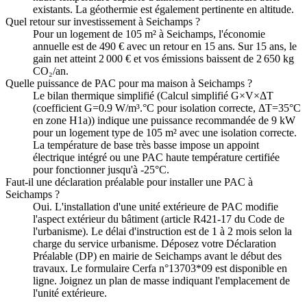
existants. La géothermie est également pertinente en altitude.
Quel retour sur investissement à Seichamps ?
Pour un logement de 105 m² à Seichamps, l'économie
annuelle est de 490 € avec un retour en 15 ans. Sur 15 ans, le
gain net atteint 2 000 € et vos émissions baissent de 2 650 kg
CO₂/an.
Quelle puissance de PAC pour ma maison à Seichamps ?
Le bilan thermique simplifié (Calcul simplifié G×V×ΔT
(coefficient G=0.9 W/m³.°C pour isolation correcte, ΔT=35°C
en zone H1a)) indique une puissance recommandée de 9 kW
pour un logement type de 105 m² avec une isolation correcte.
La température de base très basse impose un appoint
électrique intégré ou une PAC haute température certifiée
pour fonctionner jusqu'à -25°C.
Faut-il une déclaration préalable pour installer une PAC à
Seichamps ?
Oui. L'installation d'une unité extérieure de PAC modifie
l'aspect extérieur du bâtiment (article R421-17 du Code de
l'urbanisme). Le délai d'instruction est de 1 à 2 mois selon la
charge du service urbanisme. Déposez votre Déclaration
Préalable (DP) en mairie de Seichamps avant le début des
travaux. Le formulaire Cerfa n°13703*09 est disponible en
ligne. Joignez un plan de masse indiquant l'emplacement de
l'unité extérieure.