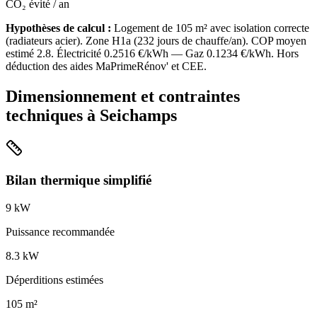
CO₂ évité / an
Hypothèses de calcul :
Logement de
105
m² avec isolation
correcte
(
radiateurs acier
). Zone
H1a
(
232
jours de chauffe/an). COP moyen
estimé
2.8
. Électricité
0.2516
€/kWh — Gaz
0.1234
€/kWh. Hors
déduction des aides MaPrimeRénov' et CEE.
Dimensionnement et contraintes
techniques à
Seichamps
Bilan thermique simplifié
9
kW
Puissance recommandée
8.3
kW
Déperditions estimées
105
m²