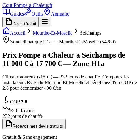
Cout-Pompe-a-Chaleur
.fr
Guides
Outils
Annuaire
Devis Gratuit
Accueil
Meurthe-Et-Moselle
Seichamps
Zone climatique
H1a
—
Meurthe-Et-Moselle
(
54280
)
Prix Pompe à Chaleur à
Seichamps
de
11 000
€ à
17 700
€ — Zone
H1a
Climat rigoureux (-15°C) — 232 jours de chauffe. Comparez les
installateurs RGE du Meurthe-Et-Moselle et bénéficiez d'un COP de
2.8 pour économiser 490 €/an.
COP
2.8
ROI
15
ans
232
jours de chauffe
Recevoir mes devis gratuits
Gratuit & Sans engagement