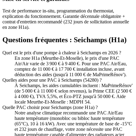
Test de performance in-situ, programmation du thermostat,
explication du fonctionnement. Garantie décennale obligatoire +
contrat d'entretien recommandé (232 jours de sollicitation annuelle
en zone H1a).
Questions fréquentes :
Seichamps
(
H1a
)
Quel est le prix d'une pompe à chaleur à Seichamps en 2026 ?
En zone H1a (Meurthe-Et-Moselle), le prix d'une PAC
Air/Air varie de 3 900 € à 9 400 €. Pour une PAC Air/Eau,
comptez de 11 000 € à 17 700 € installation incluse, avant
déduction des aides (jusqu'à 11 000 € de MaPrimeRénov').
Quelles aides pour une PAC à Seichamps (54280) ?
À Seichamps, les aides cumulables incluent : MaPrimeRénov'
(de 5 000 € à 11 000 € selon revenus), la Prime CEE (2 500 €
à 4 000 €), TVA 5,5%, et Éco-PTZ jusqu'à 50 000 €. Aide
locale Meurthe-Et-Moselle : MDPH 54.
Quelle PAC choisir pour Seichamps (zone H1a) ?
Notre analyse climatique recommande une PAC Air/Eau
haute température (monobloc ou bibloc haute température
(65°C), 10 à 16 kW). Avec une température de base de -15°C
et 232 jours de chauffage, votre zone nécessite une PAC
haute température capable d'alimenter des radiateurs acier