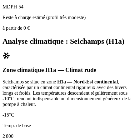
MDPH 54
Reste à charge estimé (profil très modeste)
à partir de
0
€
Analyse climatique :
Seichamps
(
H1a
)
Zone climatique
H1a
— Climat
rude
Seichamps
se situe en zone
H1a — Nord-Est continental
,
caractérisée par un
climat continental rigoureux avec des hivers
longs et froids. Les températures descendent régulièrement sous
-10°C, rendant indispensable un dimensionnement généreux de la
pompe à chaleur
.
-15
°C
Temp. de base
2 800