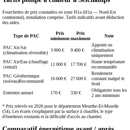
Fourchettes de prix constatées en zone
H1a
(
H1a — Nord-Est
continental
), installation comprise. Tarifs indicatifs avant déduction
des aides.
Prix
Prix
Type de PAC
Note
minimum
maximum
Appoint ou
PAC Air/Air
3 900
€
9 400
€
climatisation
(climatisation réversible)
uniquement
PAC Air/Eau (chauffage
Haute température
11 000
€
17 700
€
central)
recommandée
Rendement
PAC Géothermique
16 600
€
27 600
€
constant malgré le
(sol/eau)
Recommandé
froid
Obligatoire tous les
Entretien annuel
170
€
330
€
2 ans minimum
* Prix relevés en
2026
pour le département
Meurthe-Et-Moselle
(
54
). Les écarts s'expliquent par la surface à chauffer, le type
d'émetteurs existants et la difficulté d'accès au chantier.
Comparatif énergétique avant / après