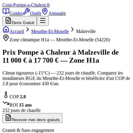
Cout-Pompe-a-Chaleur
.fr
Guides
Outils
Annuaire
Devis Gratuit
Accueil
Meurthe-Et-Moselle
Malzeville
Zone climatique
H1a
—
Meurthe-Et-Moselle
(
54220
)
Prix Pompe à Chaleur à
Malzeville
de
11 000
€ à
17 700
€ — Zone
H1a
Climat rigoureux (-15°C) — 232 jours de chauffe. Comparez les
installateurs RGE du Meurthe-Et-Moselle et bénéficiez d'un COP de
2.8 pour économiser 430 €/an.
COP
2.8
ROI
15
ans
232
jours de chauffe
Recevoir mes devis gratuits
Gratuit & Sans engagement