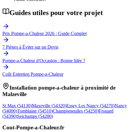
Guides utiles pour votre projet
Prix Pompe-a-Chaleur 2026 : Guide Complet
7 Pièges à Éviter sur un Devis
Pompe-a-Chaleur d'Occasion : Bonne Idée ?
Coût Entretien Pompe-a-Chaleur
Installation pompe-a-chaleur à proximité de
Malzeville
St Max
(
54130
)
Maxeville
(
54320
)
Essey Les Nancy
(
54270
)
Nancy
(
54000
)
Tomblaine
(
54510
)
Champigneulles
(
54250
)
Frouard
(
54390
)
Seichamps
(
54280
)
Cout-Pompe-a-Chaleur
.fr