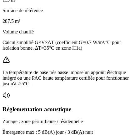
Surface de référence
287.5
m³
Volume chauffé
Calcul simplifié G×V×ΔT (coefficient G=0.7 W/m³.°C pour
isolation bonne, ΔT=35°C en zone H1a)
La température de base très basse impose un appoint électrique
intégré ou une PAC haute température certifiée pour fonctionner
jusqu'à -25°C.
Réglementation acoustique
Zonage :
zone péri-urbaine / résidentielle
Émergence max :
5
dB(A) jour /
3
dB(A) nuit