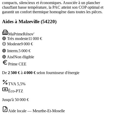
compacts, silencieux et économiques. Associée à un plancher
chauffant basse température, la PAC atteint son COP optimal et
garantit un confort thermique homogène dans toutes les pièces.
Aides à
Malzeville
(
54220
)
MaPrimeRénov'
🔵 Très modeste
11 000
€
🟡 Modeste
9 000
€
🟣 Interm.
5 000
€
🔴 Aisé
Non éligible
Prime CEE
De
2 500
€
à
4 000
€
selon fournisseur d'énergie
TVA
5,5%
Éco-PTZ
Jusqu'à
50 000
€
Aide locale —
Meurthe-Et-Moselle