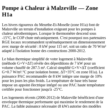
Pompe à Chaleur à
Malzeville
— Zone
H1a
Les hivers rigoureux du Meurthe-Et-Moselle (zone H1a) font de
Malzeville un terrain d'installation exigeant pour les pompes à
chaleur aérothermiques. Lorsque le thermomètre descend sous
-15°C, le COP chute mécaniquement. C'est pourquoi nos partenaires
RGE locaux recommandent systématiquement un dimensionnement
avec marge de sécurité : 8 kW pour 115 m², soit un ratio de 70 W/m²
adapté à l'isolation bonne des constructions 2000-2012.
Le bilan thermique simplifié de votre logement à Malzeville
(méthode G×V×ΔT) révèle des déperditions de 7 kW pour un
volume chauffé de 287.5 m³. Calcul simplifié G×V×ΔT (coefficient
G=0.7 W/m³.°C pour isolation bonne, ΔT=35°C en zone H1a). La
puissance PAC recommandée de 8 kW intègre une marge de 10%
pour les jours les plus froids. La température de base très basse
impose un appoint électrique intégré ou une PAC haute température
certifiée pour fonctionner jusqu'à -25°C.
Les logements récents (2000-2012) de Malzeville bénéficient d'une
enveloppe thermique performante qui maximise le rendement de la
PAC. La faible puissance nécessaire (8 kW) autorise des modèles