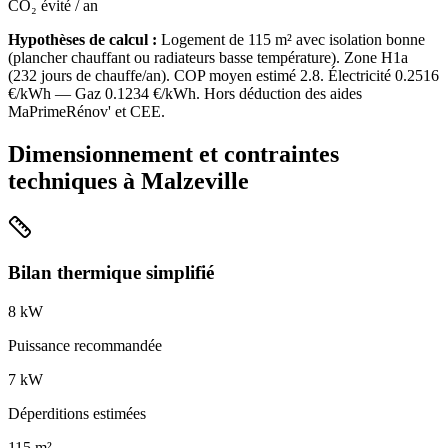
CO₂ évité / an
Hypothèses de calcul :
Logement de
115
m² avec isolation
bonne
(
plancher chauffant ou radiateurs basse température
). Zone
H1a
(
232
jours de chauffe/an). COP moyen estimé
2.8
. Électricité
0.2516
€/kWh — Gaz
0.1234
€/kWh. Hors déduction des aides
MaPrimeRénov' et CEE.
Dimensionnement et contraintes
techniques à
Malzeville
Bilan thermique simplifié
8
kW
Puissance recommandée
7
kW
Déperditions estimées
115
m²