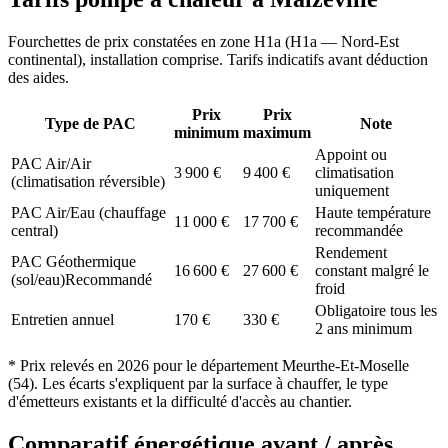
Fourchettes de prix constatées en zone
H1a
(
H1a — Nord-Est
continental
), installation comprise. Tarifs indicatifs avant déduction
des aides.
Prix
Prix
Type de PAC
Note
minimum
maximum
Appoint ou
PAC Air/Air
3 900
€
9 400
€
climatisation
(climatisation réversible)
uniquement
PAC Air/Eau (chauffage
Haute température
11 000
€
17 700
€
central)
recommandée
Rendement
PAC Géothermique
16 600
€
27 600
€
constant malgré le
(sol/eau)
Recommandé
froid
Obligatoire tous les
Entretien annuel
170
€
330
€
2 ans minimum
* Prix relevés en
2026
pour le département
Meurthe-Et-Moselle
(
54
). Les écarts s'expliquent par la surface à chauffer, le type
d'émetteurs existants et la difficulté d'accès au chantier.
Comparatif énergétique avant / après