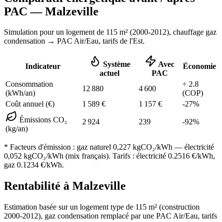
PAC —
Malzeville
Simulation pour un logement de
115
m² (
2000-2012
), chauffage
gaz
condensation
→ PAC Air/Eau,
tarifs de l'Est
.
Système
Avec
Indicateur
Économie
actuel
PAC
Consommation
÷
2.8
12 880
4 600
(kWh/an)
(COP)
Coût annuel (€)
1 589
€
1 157
€
-
27
%
Émissions CO₂
2 924
239
-
92
%
(kg/an)
* Facteurs d'émission :
gaz naturel 0,227
kgCO₂/kWh — électricité
0,052 kgCO₂/kWh (mix français). Tarifs : électricité
0.2516
€/kWh,
gaz
0.1234
€/kWh.
Rentabilité à
Malzeville
Estimation basée sur un logement type de
115
m² (construction
2000-2012
),
gaz condensation
remplacé par une PAC Air/Eau,
tarifs