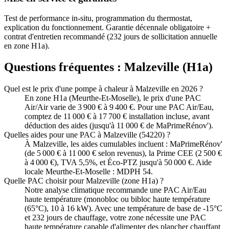
Test de performance in-situ, programmation du thermostat,
explication du fonctionnement. Garantie décennale obligatoire +
contrat d'entretien recommandé (232 jours de sollicitation annuelle
en zone H1a).
Questions fréquentes :
Malzeville
(
H1a
)
Quel est le prix d'une pompe à chaleur à Malzeville en 2026 ?
En zone H1a (Meurthe-Et-Moselle), le prix d'une PAC
Air/Air varie de 3 900 € à 9 400 €. Pour une PAC Air/Eau,
comptez de 11 000 € à 17 700 € installation incluse, avant
déduction des aides (jusqu'à 11 000 € de MaPrimeRénov').
Quelles aides pour une PAC à Malzeville (54220) ?
À Malzeville, les aides cumulables incluent : MaPrimeRénov'
(de 5 000 € à 11 000 € selon revenus), la Prime CEE (2 500 €
à 4 000 €), TVA 5,5%, et Éco-PTZ jusqu'à 50 000 €. Aide
locale Meurthe-Et-Moselle : MDPH 54.
Quelle PAC choisir pour Malzeville (zone H1a) ?
Notre analyse climatique recommande une PAC Air/Eau
haute température (monobloc ou bibloc haute température
(65°C), 10 à 16 kW). Avec une température de base de -15°C
et 232 jours de chauffage, votre zone nécessite une PAC
haute température capable d'alimenter des plancher chauffant