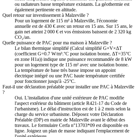
ou radiateurs basse température existants. La géothermie est
également pertinente en altitude.
Quel retour sur investissement à Malzeville ?
Pour un logement de 115 m² à Malzeville, l'économie
annuelle est de 430 € avec un retour en 15 ans. Sur 15 ans, le
gain net atteint 2 000 € et vos émissions baissent de 2 320 kg
CO₂/an.
Quelle puissance de PAC pour ma maison à Malzeville ?
Le bilan thermique simplifié (Calcul simplifié G×V×ΔT
(coefficient G=0.7 W/m³.°C pour isolation bonne, ΔT=35°C
en zone H1a)) indique une puissance recommandée de 8 kW
pour un logement type de 115 m² avec une isolation bonne.
La température de base très basse impose un appoint
électrique intégré ou une PAC haute température certifiée
pour fonctionner jusqu'à -25°C.
Faut-il une déclaration préalable pour installer une PAC à Malzeville
?
Oui. L'installation d'une unité extérieure de PAC modifie
l'aspect extérieur du bâtiment (article R421-17 du Code de
l'urbanisme). Le délai d'instruction est de 1 à 2 mois selon la
charge du service urbanisme. Déposez votre Déclaration
Préalable (DP) en mairie de Malzeville avant le début des
travaux. Le formulaire Cerfa n°13703*09 est disponible en
ligne. Joignez un plan de masse indiquant l'emplacement de
l'unité extérieure.