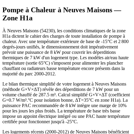
Pompe à Chaleur à
Neuves Maisons
—
Zone
H1a
À Neuves Maisons (54230), les conditions climatiques de la zone
H1a dictent le cahier des charges de toute installation de pompe à
chaleur. Avec une température extérieure de base de -15°C et 2 800
degrés-jours unifiés, le dimensionnement doit impérativement
prévoir une puissance de 8 kW pour couvrir les déperditions
thermiques de 7 kW d'un logement type. Les modèles air/eau haute
température (sortie 65°C) s'imposent pour alimenter les plancher
chauffant ou radiateurs basse température encore présents dans la
majorité du parc 2000-2012.
Le bilan thermique simplifié de votre logement à Neuves Maisons
(méthode G×V×ΔT) révèle des déperditions de 7 kW pour un
volume chauffé de 287.5 m³. Calcul simplifié G×V×ΔT (coefficient
G=0.7 W/m³.°C pour isolation bonne, ΔT=35°C en zone H1a). La
puissance PAC recommandée de 8 kW intègre une marge de 10%
pour les jours les plus froids. La température de base très basse
impose un appoint électrique intégré ou une PAC haute température
certifiée pour fonctionner jusqu'à -25°C.
Les logements récents (2000-2012) de Neuves Maisons bénéficient