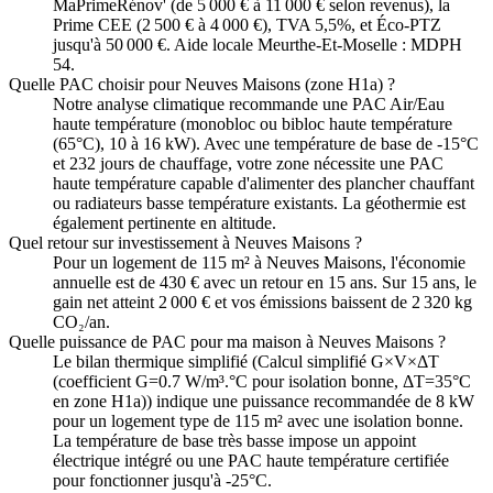
MaPrimeRénov' (de 5 000 € à 11 000 € selon revenus), la
Prime CEE (2 500 € à 4 000 €), TVA 5,5%, et Éco-PTZ
jusqu'à 50 000 €. Aide locale Meurthe-Et-Moselle : MDPH
54.
Quelle PAC choisir pour Neuves Maisons (zone H1a) ?
Notre analyse climatique recommande une PAC Air/Eau
haute température (monobloc ou bibloc haute température
(65°C), 10 à 16 kW). Avec une température de base de -15°C
et 232 jours de chauffage, votre zone nécessite une PAC
haute température capable d'alimenter des plancher chauffant
ou radiateurs basse température existants. La géothermie est
également pertinente en altitude.
Quel retour sur investissement à Neuves Maisons ?
Pour un logement de 115 m² à Neuves Maisons, l'économie
annuelle est de 430 € avec un retour en 15 ans. Sur 15 ans, le
gain net atteint 2 000 € et vos émissions baissent de 2 320 kg
CO₂/an.
Quelle puissance de PAC pour ma maison à Neuves Maisons ?
Le bilan thermique simplifié (Calcul simplifié G×V×ΔT
(coefficient G=0.7 W/m³.°C pour isolation bonne, ΔT=35°C
en zone H1a)) indique une puissance recommandée de 8 kW
pour un logement type de 115 m² avec une isolation bonne.
La température de base très basse impose un appoint
électrique intégré ou une PAC haute température certifiée
pour fonctionner jusqu'à -25°C.