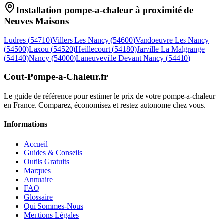
Installation pompe-a-chaleur à proximité de
Neuves Maisons
Ludres
(
54710
)
Villers Les Nancy
(
54600
)
Vandoeuvre Les Nancy
(
54500
)
Laxou
(
54520
)
Heillecourt
(
54180
)
Jarville La Malgrange
(
54140
)
Nancy
(
54000
)
Laneuveville Devant Nancy
(
54410
)
Cout-Pompe-a-Chaleur
.fr
Le guide de référence pour estimer le prix de votre pompe-a-chaleur
en France. Comparez, économisez et restez autonome chez vous.
Informations
Accueil
Guides & Conseils
Outils Gratuits
Marques
Annuaire
FAQ
Glossaire
Qui Sommes-Nous
Mentions Légales