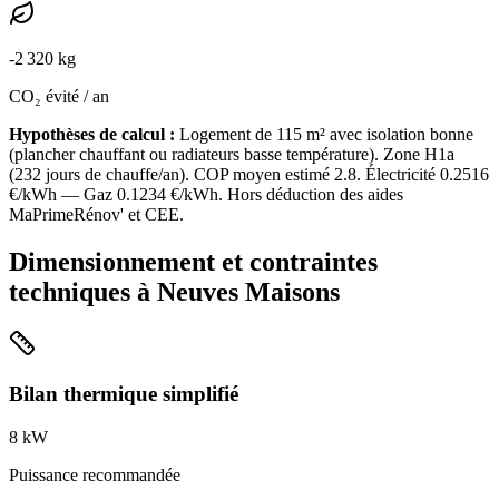
-
2 320
kg
CO₂ évité / an
Hypothèses de calcul :
Logement de
115
m² avec isolation
bonne
(
plancher chauffant ou radiateurs basse température
). Zone
H1a
(
232
jours de chauffe/an). COP moyen estimé
2.8
. Électricité
0.2516
€/kWh — Gaz
0.1234
€/kWh. Hors déduction des aides
MaPrimeRénov' et CEE.
Dimensionnement et contraintes
techniques à
Neuves Maisons
Bilan thermique simplifié
8
kW
Puissance recommandée