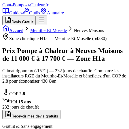
Cout-Pompe-a-Chaleur
.fr
Guides
Outils
Annuaire
Devis Gratuit
Accueil
Meurthe-Et-Moselle
Neuves Maisons
Zone climatique
H1a
—
Meurthe-Et-Moselle
(
54230
)
Prix Pompe à Chaleur à
Neuves Maisons
de
11 000
€ à
17 700
€ — Zone
H1a
Climat rigoureux (-15°C) — 232 jours de chauffe. Comparez les
installateurs RGE du Meurthe-Et-Moselle et bénéficiez d'un COP de
2.8 pour économiser 430 €/an.
COP
2.8
ROI
15
ans
232
jours de chauffe
Recevoir mes devis gratuits
Gratuit & Sans engagement