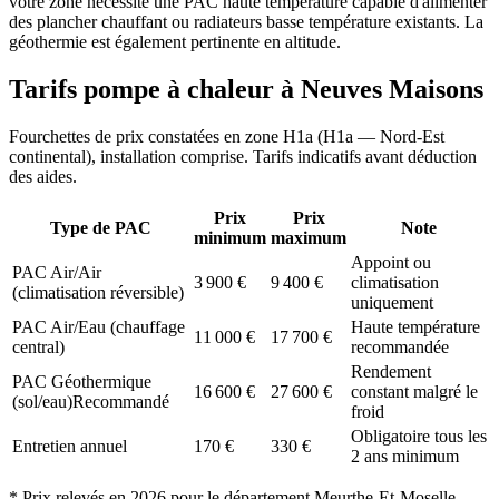
votre zone nécessite une PAC haute température capable d'alimenter
des plancher chauffant ou radiateurs basse température existants. La
géothermie est également pertinente en altitude.
Tarifs pompe à chaleur à
Neuves Maisons
Fourchettes de prix constatées en zone
H1a
(
H1a — Nord-Est
continental
), installation comprise. Tarifs indicatifs avant déduction
des aides.
Prix
Prix
Type de PAC
Note
minimum
maximum
Appoint ou
PAC Air/Air
3 900
€
9 400
€
climatisation
(climatisation réversible)
uniquement
PAC Air/Eau (chauffage
Haute température
11 000
€
17 700
€
central)
recommandée
Rendement
PAC Géothermique
16 600
€
27 600
€
constant malgré le
(sol/eau)
Recommandé
froid
Obligatoire tous les
Entretien annuel
170
€
330
€
2 ans minimum
* Prix relevés en
2026
pour le département
Meurthe-Et-Moselle