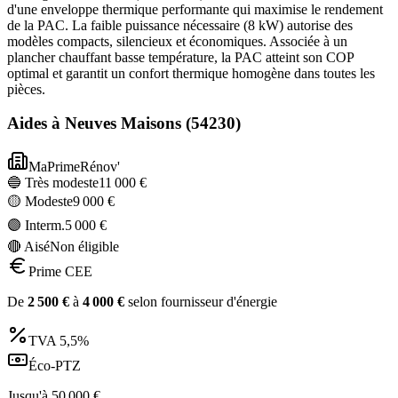
d'une enveloppe thermique performante qui maximise le rendement
de la PAC. La faible puissance nécessaire (8 kW) autorise des
modèles compacts, silencieux et économiques. Associée à un
plancher chauffant basse température, la PAC atteint son COP
optimal et garantit un confort thermique homogène dans toutes les
pièces.
Aides à
Neuves Maisons
(
54230
)
MaPrimeRénov'
🔵 Très modeste
11 000
€
🟡 Modeste
9 000
€
🟣 Interm.
5 000
€
🔴 Aisé
Non éligible
Prime CEE
De
2 500
€
à
4 000
€
selon fournisseur d'énergie
TVA
5,5%
Éco-PTZ
Jusqu'à
50 000
€