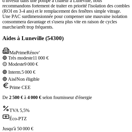
d'investir dans une pompe à chaleur à Luneville, nous
recommandons fortement de traiter en priorité l'isolation des combles
(ROI en 3-4 ans) et le remplacement des fenêtres simple vitrage.
Une PAC surdimensionnée pour compenser une mauvaise isolation
consommera davantage et s'usera plus vite en raison de cycles
marche/arrêt trop fréquents.
Aides à
Luneville
(
54300
)
MaPrimeRénov'
🔵 Très modeste
11 000
€
🟡 Modeste
9 000
€
🟣 Interm.
5 000
€
🔴 Aisé
Non éligible
Prime CEE
De
2 500
€
à
4 000
€
selon fournisseur d'énergie
TVA
5,5%
Éco-PTZ
Jusqu'à
50 000
€