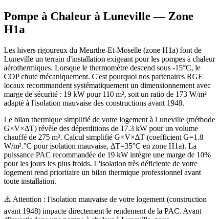
Pompe à Chaleur à
Luneville
— Zone
H1a
Les hivers rigoureux du Meurthe-Et-Moselle (zone H1a) font de
Luneville un terrain d'installation exigeant pour les pompes à chaleur
aérothermiques. Lorsque le thermomètre descend sous -15°C, le
COP chute mécaniquement. C'est pourquoi nos partenaires RGE
locaux recommandent systématiquement un dimensionnement avec
marge de sécurité : 19 kW pour 110 m², soit un ratio de 173 W/m²
adapté à l'isolation mauvaise des constructions avant 1948.
Le bilan thermique simplifié de votre logement à Luneville (méthode
G×V×ΔT) révèle des déperditions de 17.3 kW pour un volume
chauffé de 275 m³. Calcul simplifié G×V×ΔT (coefficient G=1.8
W/m³.°C pour isolation mauvaise, ΔT=35°C en zone H1a). La
puissance PAC recommandée de 19 kW intègre une marge de 10%
pour les jours les plus froids. L'isolation très déficiente de votre
logement rend prioritaire un bilan thermique professionnel avant
toute installation.
⚠️ Attention : l'isolation mauvaise de votre logement (construction
avant 1948) impacte directement le rendement de la PAC. Avant