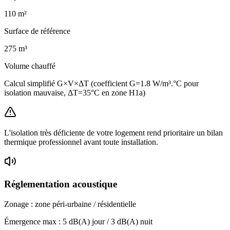
110
m²
Surface de référence
275
m³
Volume chauffé
Calcul simplifié G×V×ΔT (coefficient G=1.8 W/m³.°C pour
isolation mauvaise, ΔT=35°C en zone H1a)
L'isolation très déficiente de votre logement rend prioritaire un bilan
thermique professionnel avant toute installation.
Réglementation acoustique
Zonage :
zone péri-urbaine / résidentielle
Émergence max :
5
dB(A) jour /
3
dB(A) nuit