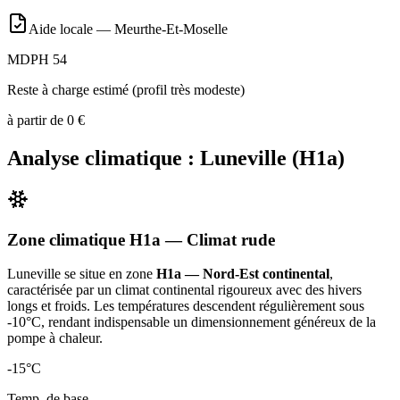
Aide locale —
Meurthe-Et-Moselle
MDPH 54
Reste à charge estimé (profil très modeste)
à partir de
0
€
Analyse climatique :
Luneville
(
H1a
)
Zone climatique
H1a
— Climat
rude
Luneville
se situe en zone
H1a — Nord-Est continental
,
caractérisée par un
climat continental rigoureux avec des hivers
longs et froids. Les températures descendent régulièrement sous
-10°C, rendant indispensable un dimensionnement généreux de la
pompe à chaleur
.
-15
°C
Temp. de base