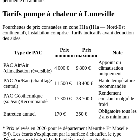
pertinente en altitude.
Tarifs pompe à chaleur à
Luneville
Fourchettes de prix constatées en zone
H1a
(
H1a — Nord-Est
continental
), installation comprise. Tarifs indicatifs avant déduction
des aides.
Prix
Prix
Type de PAC
Note
minimum
maximum
Appoint ou
PAC Air/Air
4 000
€
9 800
€
climatisation
(climatisation réversible)
uniquement
PAC Air/Eau (chauffage
Haute température
11 500
€
18 400
€
central)
recommandée
Rendement
PAC Géothermique
17 300
€
28 700
€
constant malgré le
(sol/eau)
Recommandé
froid
Obligatoire tous les
Entretien annuel
170
€
350
€
2 ans minimum
* Prix relevés en
2026
pour le département
Meurthe-Et-Moselle
(
54
). Les écarts s'expliquent par la surface à chauffer, le type
d'émetteurs existants et la difficulté d'accès au chantier.