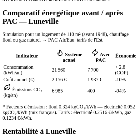
Comparatif énergétique avant / après
PAC —
Luneville
Simulation pour un logement de
110
m² (
avant 1948
), chauffage
fioul ou gaz naturel
→ PAC Air/Eau,
tarifs de l'Est
.
Système
Avec
Indicateur
Économie
actuel
PAC
Consommation
÷
2.8
21 560
7 700
(kWh/an)
(COP)
Coût annuel (€)
2 156
€
1 937
€
-
10
%
Émissions CO₂
6 985
400
-
94
%
(kg/an)
* Facteurs d'émission :
fioul 0,324
kgCO₂/kWh — électricité 0,052
kgCO₂/kWh (mix français). Tarifs : électricité
0.2516
€/kWh, gaz
0.1234
€/kWh.
Rentabilité à
Luneville