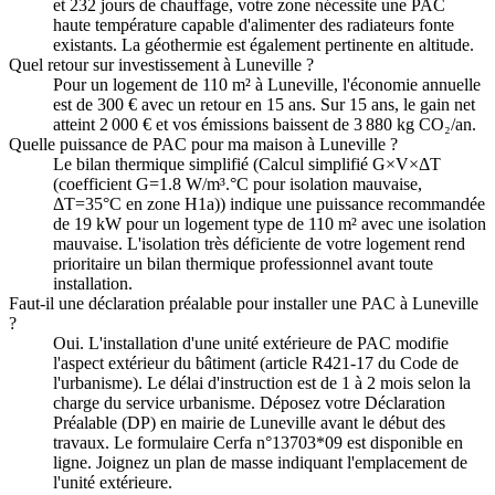
et 232 jours de chauffage, votre zone nécessite une PAC
haute température capable d'alimenter des radiateurs fonte
existants. La géothermie est également pertinente en altitude.
Quel retour sur investissement à Luneville ?
Pour un logement de 110 m² à Luneville, l'économie annuelle
est de 300 € avec un retour en 15 ans. Sur 15 ans, le gain net
atteint 2 000 € et vos émissions baissent de 3 880 kg CO₂/an.
Quelle puissance de PAC pour ma maison à Luneville ?
Le bilan thermique simplifié (Calcul simplifié G×V×ΔT
(coefficient G=1.8 W/m³.°C pour isolation mauvaise,
ΔT=35°C en zone H1a)) indique une puissance recommandée
de 19 kW pour un logement type de 110 m² avec une isolation
mauvaise. L'isolation très déficiente de votre logement rend
prioritaire un bilan thermique professionnel avant toute
installation.
Faut-il une déclaration préalable pour installer une PAC à Luneville
?
Oui. L'installation d'une unité extérieure de PAC modifie
l'aspect extérieur du bâtiment (article R421-17 du Code de
l'urbanisme). Le délai d'instruction est de 1 à 2 mois selon la
charge du service urbanisme. Déposez votre Déclaration
Préalable (DP) en mairie de Luneville avant le début des
travaux. Le formulaire Cerfa n°13703*09 est disponible en
ligne. Joignez un plan de masse indiquant l'emplacement de
l'unité extérieure.