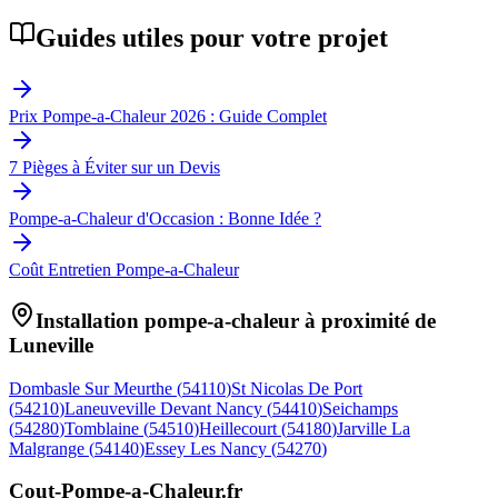
Guides utiles pour votre projet
Prix Pompe-a-Chaleur 2026 : Guide Complet
7 Pièges à Éviter sur un Devis
Pompe-a-Chaleur d'Occasion : Bonne Idée ?
Coût Entretien Pompe-a-Chaleur
Installation pompe-a-chaleur à proximité de
Luneville
Dombasle Sur Meurthe
(
54110
)
St Nicolas De Port
(
54210
)
Laneuveville Devant Nancy
(
54410
)
Seichamps
(
54280
)
Tomblaine
(
54510
)
Heillecourt
(
54180
)
Jarville La
Malgrange
(
54140
)
Essey Les Nancy
(
54270
)
Cout-Pompe-a-Chaleur
.fr