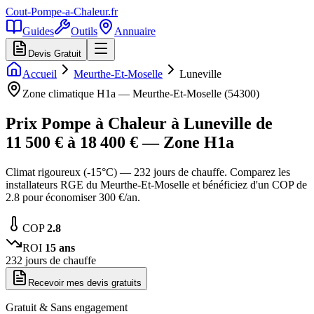
Cout-Pompe-a-Chaleur
.fr
Guides
Outils
Annuaire
Devis Gratuit
Accueil
Meurthe-Et-Moselle
Luneville
Zone climatique
H1a
—
Meurthe-Et-Moselle
(
54300
)
Prix Pompe à Chaleur à
Luneville
de
11 500
€ à
18 400
€ — Zone
H1a
Climat rigoureux (-15°C) — 232 jours de chauffe. Comparez les
installateurs RGE du Meurthe-Et-Moselle et bénéficiez d'un COP de
2.8 pour économiser 300 €/an.
COP
2.8
ROI
15
ans
232
jours de chauffe
Recevoir mes devis gratuits
Gratuit & Sans engagement