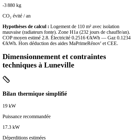
-
3 880
kg
CO₂ évité / an
Hypothèses de calcul :
Logement de
110
m² avec isolation
mauvaise
(
radiateurs fonte
). Zone
H1a
(
232
jours de chauffe/an).
COP moyen estimé
2.8
. Électricité
0.2516
€/kWh — Gaz
0.1234
€/kWh. Hors déduction des aides MaPrimeRénov' et CEE.
Dimensionnement et contraintes
techniques à
Luneville
Bilan thermique simplifié
19
kW
Puissance recommandée
17.3
kW
Déperditions estimées