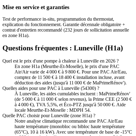
Mise en service et garanties
Test de performance in-situ, programmation du thermostat,
explication du fonctionnement. Garantie décennale obligatoire +
contrat d'entretien recommandé (232 jours de sollicitation annuelle
en zone H1a).
Questions fréquentes :
Luneville
(
H1a
)
Quel est le prix d'une pompe à chaleur à Luneville en 2026 ?
En zone H1a (Meurthe-Et-Moselle), le prix d'une PAC
Air/Air varie de 4 000 € à 9 800 €. Pour une PAC Air/Eau,
comptez de 11 500 € à 18 400 € installation incluse, avant
déduction des aides (jusqu'à 11 000 € de MaPrimeRénov').
Quelles aides pour une PAC à Luneville (54300) ?
À Luneville, les aides cumulables incluent : MaPrimeRénov'
(de 5 000 € à 11 000 € selon revenus), la Prime CEE (2 500 €
à 4 000 €), TVA 5,5%, et Éco-PTZ jusqu'à 50 000 €. Aide
locale Meurthe-Et-Moselle : MDPH 54.
Quelle PAC choisir pour Luneville (zone H1a) ?
Notre analyse climatique recommande une PAC Air/Eau
haute température (monobloc ou bibloc haute température
(65°C), 10 à 16 kW). Avec une température de base de -15°C