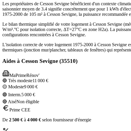
Les propriétaires de Cesson Sevigne bénéficient d'un contexte clima
saisonnier moyen de 3.4 signifie concrètement que pour 1 kWh d'élect
1975-2000 de 105 m² à Cesson Sevigne, la puissance recommandée e
Le bilan thermique simplifié de votre logement à Cesson Sevigne (
W/m³.°C pour isolation correcte, ΔT=27°C en zone H2a). La puissanc
configurations rencontrées à Cesson Sevigne.
L'isolation correcte de votre logement 1975-2000 à Cesson Sevigne es
thermiques (jonction mur/plancher, tableaux de fenêtres) qui représe
Aides à
Cesson Sevigne
(
35510
)
MaPrimeRénov'
🔵 Très modeste
11 000
€
🟡 Modeste
9 000
€
🟣 Interm.
5 000
€
🔴 Aisé
Non éligible
Prime CEE
De
2 500
€
à
4 000
€
selon fournisseur d'énergie