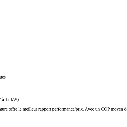
ques
7 à 12 kW
)
e offre le meilleur rapport performance/prix. Avec un COP moyen de 3.