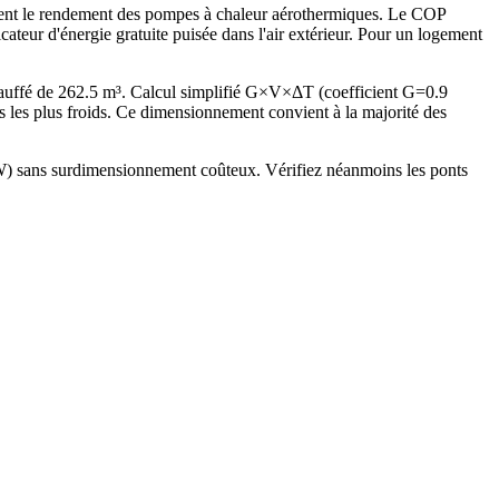
ement le rendement des pompes à chaleur aérothermiques. Le COP
eur d'énergie gratuite puisée dans l'air extérieur. Pour un logement
auffé de 262.5 m³. Calcul simplifié G×V×ΔT (coefficient G=0.9
es plus froids. Ce dimensionnement convient à la majorité des
 kW) sans surdimensionnement coûteux. Vérifiez néanmoins les ponts