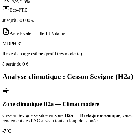
TVA
5,5%
Éco-PTZ
Jusqu'à
50 000
€
Aide locale —
Ille-Et-Vilaine
MDPH 35
Reste à charge estimé (profil très modeste)
à partir de
0
€
Analyse climatique :
Cesson Sevigne
(
H2a
)
Zone climatique
H2a
— Climat
modéré
Cesson Sevigne
se situe en zone
H2a — Bretagne océanique
, carac
rendement des PAC air/eau tout au long de l'année
.
-7
°C