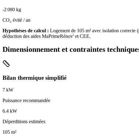
-
2 080
kg
CO₂ évité / an
Hypothèses de calcul :
Logement de
105
m² avec isolation
correcte
(
déduction des aides MaPrimeRénov' et CEE.
Dimensionnement et contraintes technique
Bilan thermique simplifié
7
kW
Puissance recommandée
6.4
kW
Déperditions estimées
105
m²