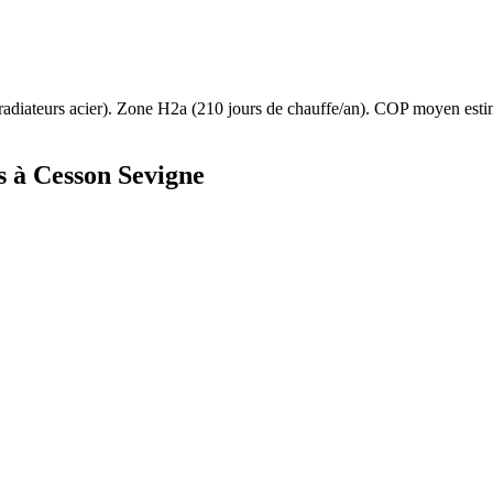
radiateurs acier
). Zone
H2a
(
210
jours de chauffe/an). COP moyen est
s à
Cesson Sevigne