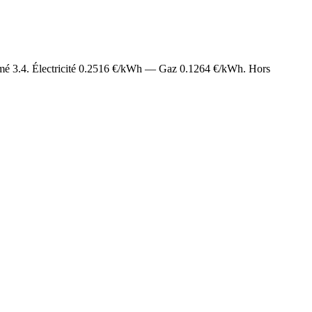
imé
3.4
. Électricité
0.2516
€/kWh — Gaz
0.1264
€/kWh. Hors