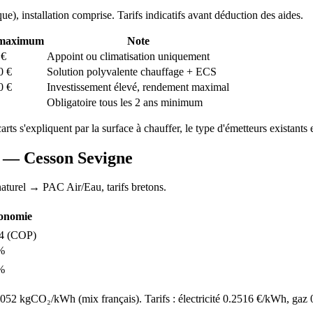
que
), installation comprise. Tarifs indicatifs avant déduction des aides.
 maximum
Note
€
Appoint ou climatisation uniquement
0
€
Solution polyvalente chauffage + ECS
0
€
Investissement élevé, rendement maximal
Obligatoire tous les 2 ans minimum
carts s'expliquent par la surface à chauffer, le type d'émetteurs existants e
AC —
Cesson Sevigne
aturel
→ PAC Air/Eau,
tarifs bretons
.
onomie
4
(COP)
%
%
52 kgCO₂/kWh (mix français). Tarifs : électricité
0.2516
€/kWh, gaz