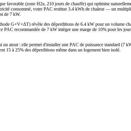
tique favorable (zone H2a, 210 jours de chauffe) qui optimise naturell
ricité consommé, votre PAC restitue 3.4 kWh de chaleur — un multiplicat
st de 7 kW.
méthode G×V×ΔT) révèle des déperditions de 6.4 kW pour un volume ch
e PAC recommandée de 7 kW intègre une marge de 10% pour les jours l
t un atout : elle permet d'installer une PAC de puissance standard (7
ntent 15 à 25% des déperditions même dans un logement bien isolé.