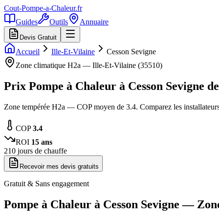
Cout-Pompe-a-Chaleur
.fr
Guides
Outils
Annuaire
Devis Gratuit
Accueil
Ille-Et-Vilaine
Cesson Sevigne
Zone climatique
H2a
—
Ille-Et-Vilaine
(
35510
)
Prix Pompe à Chaleur à
Cesson Sevigne
d
Zone tempérée H2a — COP moyen de 3.4. Comparez les installateurs 
COP
3.4
ROI
15
ans
210
jours de chauffe
Recevoir mes devis gratuits
Gratuit & Sans engagement
Pompe à Chaleur à
Cesson Sevigne
— Zon