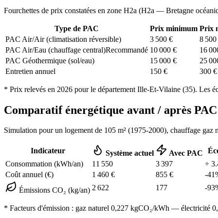
Fourchettes de prix constatées en zone
H2a
(
H2a — Bretagne océani
Type de PAC
Prix minimum
Prix
PAC Air/Air (climatisation réversible)
3 500
€
8 500
PAC Air/Eau (chauffage central)
Recommandé
10 000
€
16 00
PAC Géothermique (sol/eau)
15 000
€
25 00
Entretien annuel
150
€
300
€
* Prix relevés en
2026
pour le département
Ille-Et-Vilaine
(
35
). Les é
Comparatif énergétique avant / après P
Simulation pour un logement de
105
m² (
1975-2000
), chauffage
gaz n
Indicateur
Éc
Système actuel
Avec PAC
Consommation (kWh/an)
11 550
3 397
÷
3.
Coût annuel (€)
1 460
€
855
€
-
41
2 622
177
-
93
Émissions CO₂ (kg/an)
* Facteurs d'émission :
gaz naturel 0,227
kgCO₂/kWh — électricité 0,0