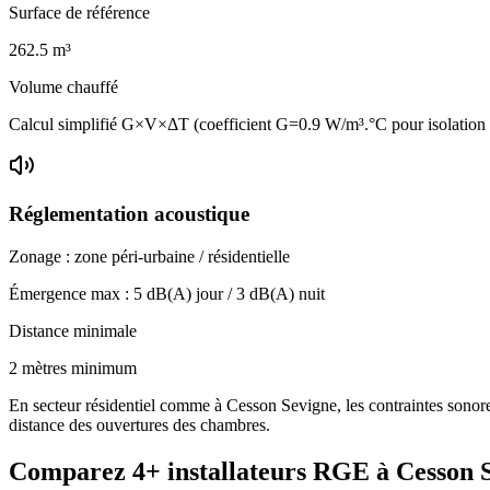
Surface de référence
262.5
m³
Volume chauffé
Calcul simplifié G×V×ΔT (coefficient G=0.9 W/m³.°C pour isolation
Réglementation acoustique
Zonage :
zone péri-urbaine / résidentielle
Émergence max :
5
dB(A) jour /
3
dB(A) nuit
Distance minimale
2 mètres minimum
En secteur résidentiel comme à Cesson Sevigne, les contraintes sonores
distance des ouvertures des chambres.
Comparez
4+
installateurs RGE à
Cesson 