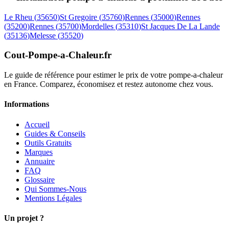
Le Rheu
(
35650
)
St Gregoire
(
35760
)
Rennes
(
35000
)
Rennes
(
35200
)
Rennes
(
35700
)
Mordelles
(
35310
)
St Jacques De La Lande
(
35136
)
Melesse
(
35520
)
Cout-Pompe-a-Chaleur
.fr
Le guide de référence pour estimer le prix de votre pompe-a-chaleur
en France. Comparez, économisez et restez autonome chez vous.
Informations
Accueil
Guides & Conseils
Outils Gratuits
Marques
Annuaire
FAQ
Glossaire
Qui Sommes-Nous
Mentions Légales
Un projet ?