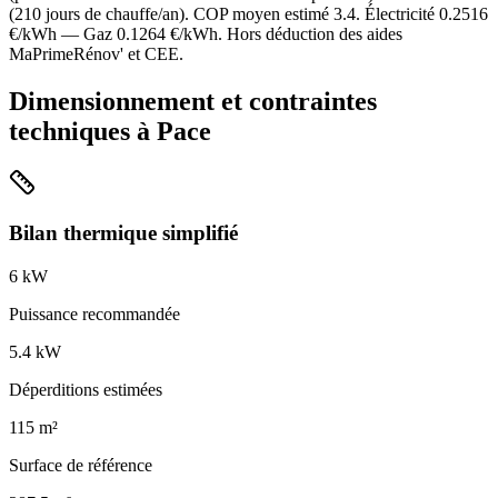
(
210
jours de chauffe/an). COP moyen estimé
3.4
. Électricité
0.2516
€/kWh — Gaz
0.1264
€/kWh. Hors déduction des aides
MaPrimeRénov' et CEE.
Dimensionnement et contraintes
techniques à
Pace
Bilan thermique simplifié
6
kW
Puissance recommandée
5.4
kW
Déperditions estimées
115
m²
Surface de référence