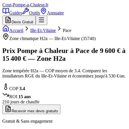
Cout-Pompe-a-Chaleur
.fr
Guides
Outils
Annuaire
Devis Gratuit
Accueil
Ille-Et-Vilaine
Pace
Zone climatique
H2a
—
Ille-Et-Vilaine
(
35740
)
Prix Pompe à Chaleur à
Pace
de
9 600
€ à
15 400
€ — Zone
H2a
Zone tempérée H2a — COP moyen de 3.4. Comparez les
installateurs RGE du Ille-Et-Vilaine et économisez jusqu'à 530 €/an.
COP
3.4
ROI
15
ans
210
jours de chauffe
Recevoir mes devis gratuits
Gratuit & Sans engagement