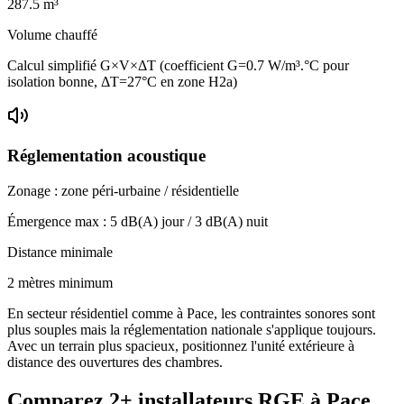
287.5
m³
Volume chauffé
Calcul simplifié G×V×ΔT (coefficient G=0.7 W/m³.°C pour
isolation bonne, ΔT=27°C en zone H2a)
Réglementation acoustique
Zonage :
zone péri-urbaine / résidentielle
Émergence max :
5
dB(A) jour /
3
dB(A) nuit
Distance minimale
2 mètres minimum
En secteur résidentiel comme à Pace, les contraintes sonores sont
plus souples mais la réglementation nationale s'applique toujours.
Avec un terrain plus spacieux, positionnez l'unité extérieure à
distance des ouvertures des chambres.
Comparez
2+
installateurs RGE à
Pace