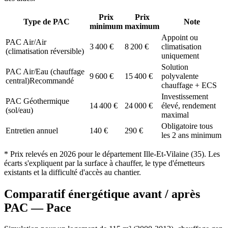
Prix
Prix
Type de PAC
Note
minimum
maximum
Appoint ou
PAC Air/Air
3 400
€
8 200
€
climatisation
(climatisation réversible)
uniquement
Solution
PAC Air/Eau (chauffage
9 600
€
15 400
€
polyvalente
central)
Recommandé
chauffage + ECS
Investissement
PAC Géothermique
14 400
€
24 000
€
élevé, rendement
(sol/eau)
maximal
Obligatoire tous
Entretien annuel
140
€
290
€
les 2 ans minimum
* Prix relevés en
2026
pour le département
Ille-Et-Vilaine
(
35
). Les
écarts s'expliquent par la surface à chauffer, le type d'émetteurs
existants et la difficulté d'accès au chantier.
Comparatif énergétique avant / après
PAC —
Pace