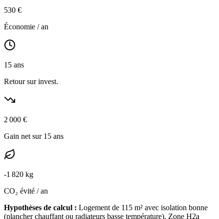
530
€
Économie / an
15
ans
Retour sur invest.
2 000
€
Gain net sur 15 ans
-
1 820
kg
CO₂ évité / an
Hypothèses de calcul :
Logement de
115
m² avec isolation
bonne
(
plancher chauffant ou radiateurs basse température
). Zone
H2a