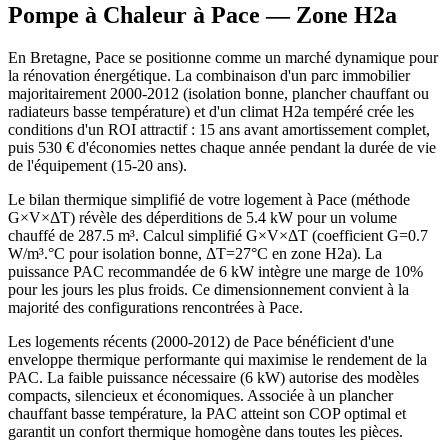
Pompe à Chaleur à
Pace
— Zone
H2a
En Bretagne, Pace se positionne comme un marché dynamique pour
la rénovation énergétique. La combinaison d'un parc immobilier
majoritairement 2000-2012 (isolation bonne, plancher chauffant ou
radiateurs basse température) et d'un climat H2a tempéré crée les
conditions d'un ROI attractif : 15 ans avant amortissement complet,
puis 530 € d'économies nettes chaque année pendant la durée de vie
de l'équipement (15-20 ans).
Le bilan thermique simplifié de votre logement à Pace (méthode
G×V×ΔT) révèle des déperditions de 5.4 kW pour un volume
chauffé de 287.5 m³. Calcul simplifié G×V×ΔT (coefficient G=0.7
W/m³.°C pour isolation bonne, ΔT=27°C en zone H2a). La
puissance PAC recommandée de 6 kW intègre une marge de 10%
pour les jours les plus froids. Ce dimensionnement convient à la
majorité des configurations rencontrées à Pace.
Les logements récents (2000-2012) de Pace bénéficient d'une
enveloppe thermique performante qui maximise le rendement de la
PAC. La faible puissance nécessaire (6 kW) autorise des modèles
compacts, silencieux et économiques. Associée à un plancher
chauffant basse température, la PAC atteint son COP optimal et
garantit un confort thermique homogène dans toutes les pièces.