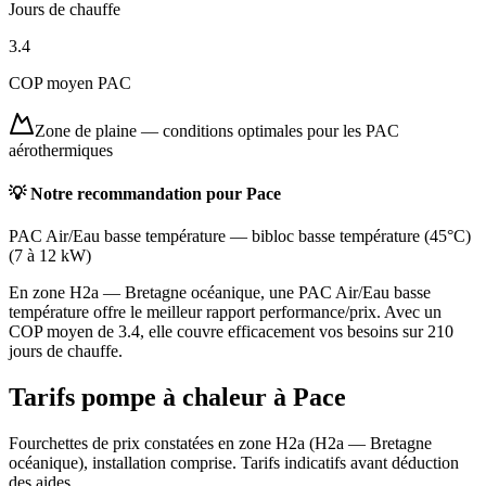
Jours de chauffe
3.4
COP moyen PAC
Zone de plaine
—
conditions optimales pour les PAC
aérothermiques
💡 Notre recommandation pour
Pace
PAC Air/Eau basse température
—
bibloc basse température (45°C)
(
7 à 12 kW
)
En zone H2a — Bretagne océanique, une PAC Air/Eau basse
température offre le meilleur rapport performance/prix. Avec un
COP moyen de 3.4, elle couvre efficacement vos besoins sur 210
jours de chauffe.
Tarifs pompe à chaleur à
Pace
Fourchettes de prix constatées en zone
H2a
(
H2a — Bretagne
océanique
), installation comprise. Tarifs indicatifs avant déduction
des aides.