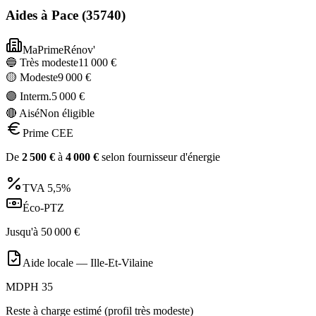
Aides à
Pace
(
35740
)
MaPrimeRénov'
🔵 Très modeste
11 000
€
🟡 Modeste
9 000
€
🟣 Interm.
5 000
€
🔴 Aisé
Non éligible
Prime CEE
De
2 500
€
à
4 000
€
selon fournisseur d'énergie
TVA
5,5%
Éco-PTZ
Jusqu'à
50 000
€
Aide locale —
Ille-Et-Vilaine
MDPH 35
Reste à charge estimé (profil très modeste)