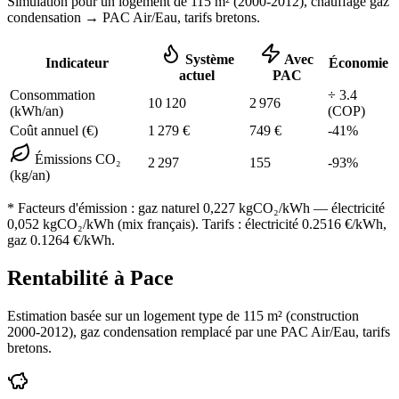
Simulation pour un logement de
115
m² (
2000-2012
), chauffage
gaz
condensation
→ PAC Air/Eau,
tarifs bretons
.
Système
Avec
Indicateur
Économie
actuel
PAC
Consommation
÷
3.4
10 120
2 976
(kWh/an)
(COP)
Coût annuel (€)
1 279
€
749
€
-
41
%
Émissions CO₂
2 297
155
-
93
%
(kg/an)
* Facteurs d'émission :
gaz naturel 0,227
kgCO₂/kWh — électricité
0,052 kgCO₂/kWh (mix français). Tarifs : électricité
0.2516
€/kWh,
gaz
0.1264
€/kWh.
Rentabilité à
Pace
Estimation basée sur un logement type de
115
m² (construction
2000-2012
),
gaz condensation
remplacé par une PAC Air/Eau,
tarifs
bretons
.