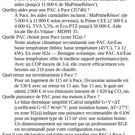
aides (jusqu'à 11 000 € de MaPrimeRénov').
Quelles aides pour une PAC à Pace (35740) ?
À Pace, les aides cumulables incluent : MaPrimeRénov' (de
5 000 € à 11 000 € selon revenus), la Prime CEE (2 500 € à
4 000 €), TVA 5,5%, et Éco-PTZ jusqu'à 50 000 €. Aide
locale Ille-Et-Vilaine : MDPH 35.
Quelle PAC choisir pour Pace (zone H2a) ?
Notre analyse climatique recommande une PAC Air/Eau
basse température (bibloc basse température (45°C), 7 à 12
kW). En zone H2a — Bretagne océanique, une PAC Air/Eau
basse température offre le meilleur rapport performance/prix.
Avec un COP moyen de 3.4, elle couvre efficacement vos
besoins sur 210 jours de chauffe.
Quel retour sur investissement à Pace ?
Pour un logement de 115 m² à Pace, l'économie annuelle est
de 530 € avec un retour en 15 ans. Sur 15 ans, le gain net
atteint 2 000 € et vos émissions baissent de 1 820 kg CO₂/an.
Quelle puissance de PAC pour ma maison à Pace ?
Le bilan thermique simplifié (Calcul simplifié G×V×ΔT
(coefficient G=0.7 W/m³.°C pour isolation bonne, ΔT=27°C
en zone H2a)) indique une puissance recommandée de 6 kW
pour un logement type de 115 m² avec une isolation bonne.
Un dimensionnement sur mesure par un professionnel RGE
est recommandé pour votre configuration exacte.
Faut-il une déclaration préalable pour installer une PAC à Pace ?