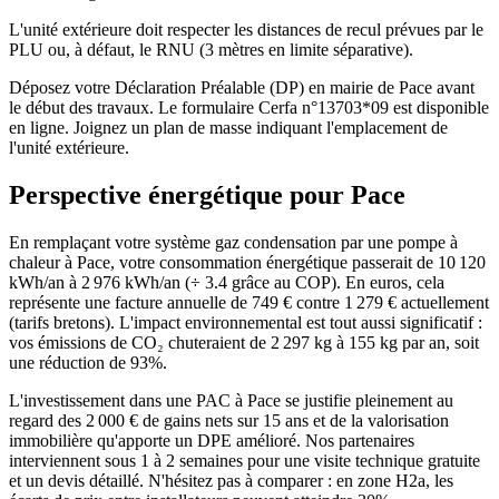
L'unité extérieure doit respecter les distances de recul prévues par le
PLU ou, à défaut, le RNU (3 mètres en limite séparative).
Déposez votre Déclaration Préalable (DP) en mairie de Pace avant
le début des travaux. Le formulaire Cerfa n°13703*09 est disponible
en ligne. Joignez un plan de masse indiquant l'emplacement de
l'unité extérieure.
Perspective énergétique pour
Pace
En remplaçant votre système gaz condensation par une pompe à
chaleur à Pace, votre consommation énergétique passerait de 10 120
kWh/an à 2 976 kWh/an (÷ 3.4 grâce au COP). En euros, cela
représente une facture annuelle de 749 € contre 1 279 € actuellement
(tarifs bretons). L'impact environnemental est tout aussi significatif :
vos émissions de CO₂ chuteraient de 2 297 kg à 155 kg par an, soit
une réduction de 93%.
L'investissement dans une PAC à Pace se justifie pleinement au
regard des 2 000 € de gains nets sur 15 ans et de la valorisation
immobilière qu'apporte un DPE amélioré. Nos partenaires
interviennent sous 1 à 2 semaines pour une visite technique gratuite
et un devis détaillé. N'hésitez pas à comparer : en zone H2a, les