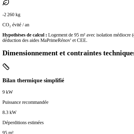
-
2 260
kg
CO₂ évité / an
Hypothèses de calcul :
Logement de
95
m² avec isolation
médiocre
(
déduction des aides MaPrimeRénov' et CEE.
Dimensionnement et contraintes technique
Bilan thermique simplifié
9
kW
Puissance recommandée
8.3
kW
Déperditions estimées
95
m²