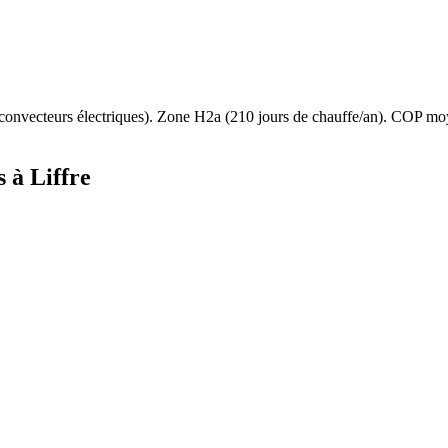
convecteurs électriques
). Zone
H2a
(
210
jours de chauffe/an). COP mo
s à
Liffre