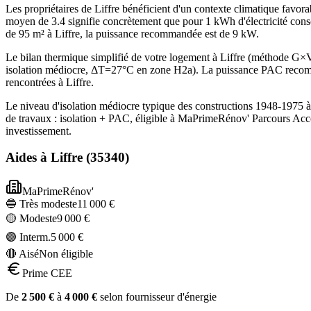
Les propriétaires de Liffre bénéficient d'un contexte climatique fav
moyen de 3.4 signifie concrètement que pour 1 kWh d'électricité cons
de 95 m² à Liffre, la puissance recommandée est de 9 kW.
Le bilan thermique simplifié de votre logement à Liffre (méthode G
isolation médiocre, ΔT=27°C en zone H2a). La puissance PAC recomma
rencontrées à Liffre.
Le niveau d'isolation médiocre typique des constructions 1948-1975 
de travaux : isolation + PAC, éligible à MaPrimeRénov' Parcours Acc
investissement.
Aides à
Liffre
(
35340
)
MaPrimeRénov'
🔵 Très modeste
11 000
€
🟡 Modeste
9 000
€
🟣 Interm.
5 000
€
🔴 Aisé
Non éligible
Prime CEE
De
2 500
€
à
4 000
€
selon fournisseur d'énergie