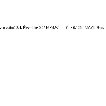
yen estimé
3.4
. Électricité
0.2516
€/kWh — Gaz
0.1264
€/kWh. Hors