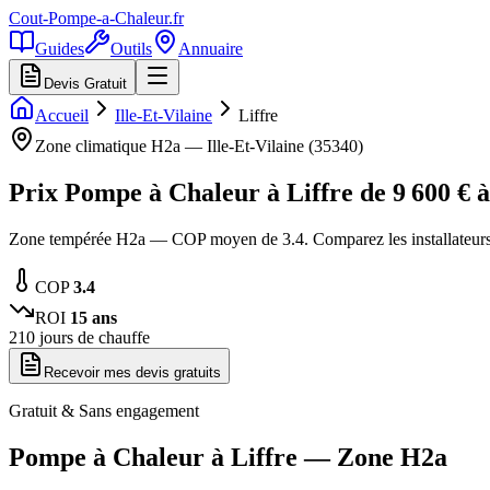
Cout-Pompe-a-Chaleur
.fr
Guides
Outils
Annuaire
Devis Gratuit
Accueil
Ille-Et-Vilaine
Liffre
Zone climatique
H2a
—
Ille-Et-Vilaine
(
35340
)
Prix Pompe à Chaleur à
Liffre
de
9 600
€ 
Zone tempérée H2a — COP moyen de 3.4. Comparez les installateurs 
COP
3.4
ROI
15
ans
210
jours de chauffe
Recevoir mes devis gratuits
Gratuit & Sans engagement
Pompe à Chaleur à
Liffre
— Zone
H2a