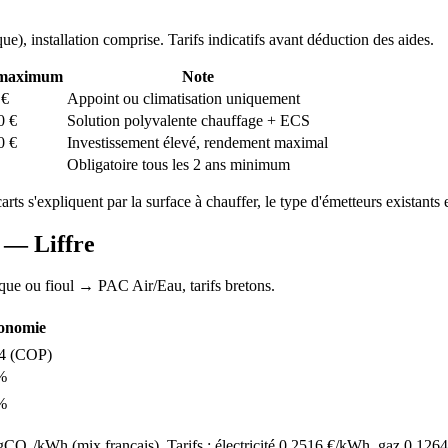
que
), installation comprise. Tarifs indicatifs avant déduction des aides.
 maximum
Note
€
Appoint ou climatisation uniquement
0
€
Solution polyvalente chauffage + ECS
0
€
Investissement élevé, rendement maximal
Obligatoire tous les 2 ans minimum
carts s'expliquent par la surface à chauffer, le type d'émetteurs existants e
AC —
Liffre
ique ou fioul
→ PAC Air/Eau,
tarifs bretons
.
onomie
4
(COP)
%
%
O₂/kWh (mix français). Tarifs : électricité
0.2516
€/kWh, gaz
0.1264