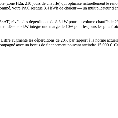
orable (zone H2a, 210 jours de chauffe) qui optimise naturellement le r
ommé, votre PAC restitue 3.4 kWh de chaleur — un multiplicateur d'éne
×V×ΔT) révèle des déperditions de 8.3 kW pour un volume chauffé de 
ndée de 9 kW intègre une marge de 10% pour les jours les plus froids
à Liffre augmente les déperditions de 20% par rapport à la norme actu
ompagné avec un bonus de financement pouvant atteindre 15 000 €. Cett