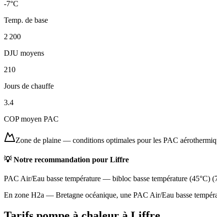
-7
°C
Temp. de base
2 200
DJU moyens
210
Jours de chauffe
3.4
COP moyen PAC
Zone de plaine
—
conditions optimales pour les PAC aérothermi
💡 Notre recommandation pour
Liffre
PAC Air/Eau basse température
—
bibloc basse température (45°C)
(
En zone H2a — Bretagne océanique, une PAC Air/Eau basse températur
Tarifs pompe à chaleur à
Liffre