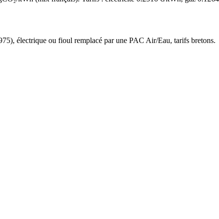
975
),
électrique ou fioul
remplacé par une PAC Air/Eau,
tarifs bretons
.