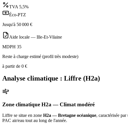
TVA
5,5%
Éco-PTZ
Jusqu'à
50 000
€
Aide locale —
Ille-Et-Vilaine
MDPH 35
Reste à charge estimé (profil très modeste)
à partir de
0
€
Analyse climatique :
Liffre
(
H2a
)
Zone climatique
H2a
— Climat
modéré
Liffre
se situe en zone
H2a — Bretagne océanique
, caractérisée par
PAC air/eau tout au long de l'année
.