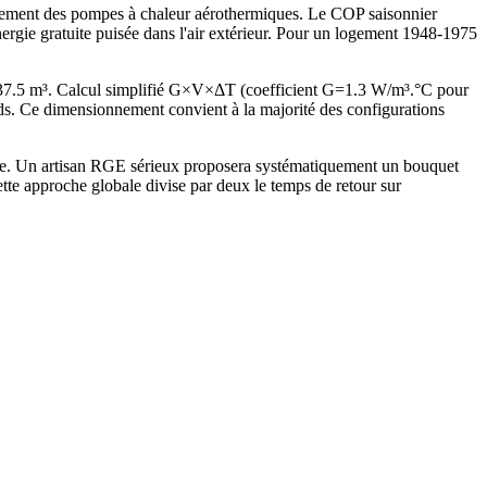
endement des pompes à chaleur aérothermiques. Le COP saisonnier
rgie gratuite puisée dans l'air extérieur. Pour un logement 1948-1975
237.5 m³. Calcul simplifié G×V×ΔT (coefficient G=1.3 W/m³.°C pour
. Ce dimensionnement convient à la majorité des configurations
elle. Un artisan RGE sérieux proposera systématiquement un bouquet
e approche globale divise par deux le temps de retour sur