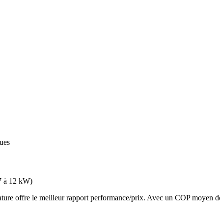
ques
7 à 12 kW
)
e offre le meilleur rapport performance/prix. Avec un COP moyen de 3.