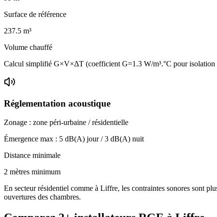
Surface de référence
237.5
m³
Volume chauffé
Calcul simplifié G×V×ΔT (coefficient G=1.3 W/m³.°C pour isolatio
Réglementation acoustique
Zonage :
zone péri-urbaine / résidentielle
Émergence max :
5
dB(A) jour /
3
dB(A) nuit
Distance minimale
2 mètres minimum
En secteur résidentiel comme à Liffre, les contraintes sonores sont plu
ouvertures des chambres.