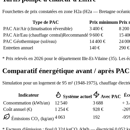
Fourchettes de prix constatées en zone
H2a
(
H2a — Bretagne océani
Type de PAC
Prix minimum
Prix
PAC Air/Air (climatisation réversible)
3 400
€
8 200
PAC Air/Eau (chauffage central)
Recommandé
9 600
€
15 40
PAC Géothermique (sol/eau)
14 400
€
24 00
Entretien annuel
140
€
290
€
* Prix relevés en
2026
pour le département
Ille-Et-Vilaine
(
35
). Les é
Comparatif énergétique avant / après P
Simulation pour un logement de
95
m² (
1948-1975
), chauffage
électr
Indicateur
Éc
Système actuel
Avec PAC
Consommation (kWh/an)
12 540
3 688
÷
3.
Coût annuel (€)
1 254
€
928
€
-
26
4 063
192
-
95
Émissions CO₂ (kg/an)
* Facteurs d'émission :
fioul 0,324
kgCO₂/kWh — électricité 0,052 kgC