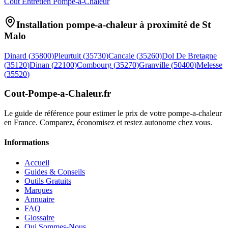
Coût Entretien Pompe-a-Chaleur
Installation pompe-a-chaleur à proximité de
St
Malo
Dinard
(
35800
)
Pleurtuit
(
35730
)
Cancale
(
35260
)
Dol De Bretagne
(
35120
)
Dinan
(
22100
)
Combourg
(
35270
)
Granville
(
50400
)
Melesse
(
35520
)
Cout-Pompe-a-Chaleur
.fr
Le guide de référence pour estimer le prix de votre pompe-a-chaleur
en France. Comparez, économisez et restez autonome chez vous.
Informations
Accueil
Guides & Conseils
Outils Gratuits
Marques
Annuaire
FAQ
Glossaire
Qui Sommes-Nous