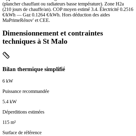
(
plancher chauffant ou radiateurs basse température
). Zone
H2a
(
210
jours de chauffe/an). COP moyen estimé
3.4
. Électricité
0.2516
€/kWh — Gaz
0.1264
€/kWh. Hors déduction des aides
MaPrimeRénov' et CEE.
Dimensionnement et contraintes
techniques à
St Malo
Bilan thermique simplifié
6
kW
Puissance recommandée
5.4
kW
Déperditions estimées
115
m²
Surface de référence