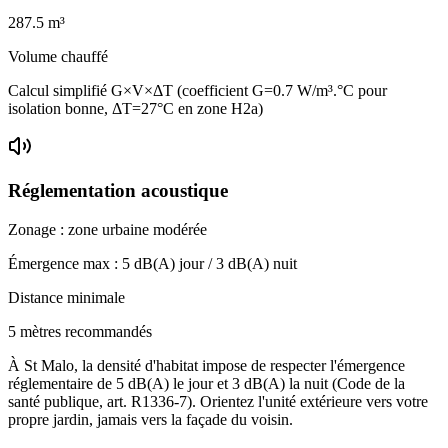
287.5
m³
Volume chauffé
Calcul simplifié G×V×ΔT (coefficient G=0.7 W/m³.°C pour
isolation bonne, ΔT=27°C en zone H2a)
Réglementation acoustique
Zonage :
zone urbaine modérée
Émergence max :
5
dB(A) jour /
3
dB(A) nuit
Distance minimale
5 mètres recommandés
À St Malo, la densité d'habitat impose de respecter l'émergence
réglementaire de 5 dB(A) le jour et 3 dB(A) la nuit (Code de la
santé publique, art. R1336-7). Orientez l'unité extérieure vers votre
propre jardin, jamais vers la façade du voisin.