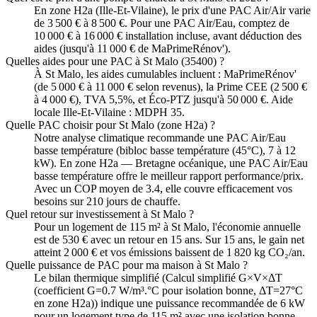
En zone H2a (Ille-Et-Vilaine), le prix d'une PAC Air/Air varie
de 3 500 € à 8 500 €. Pour une PAC Air/Eau, comptez de
10 000 € à 16 000 € installation incluse, avant déduction des
aides (jusqu'à 11 000 € de MaPrimeRénov').
Quelles aides pour une PAC à St Malo (35400) ?
À St Malo, les aides cumulables incluent : MaPrimeRénov'
(de 5 000 € à 11 000 € selon revenus), la Prime CEE (2 500 €
à 4 000 €), TVA 5,5%, et Éco-PTZ jusqu'à 50 000 €. Aide
locale Ille-Et-Vilaine : MDPH 35.
Quelle PAC choisir pour St Malo (zone H2a) ?
Notre analyse climatique recommande une PAC Air/Eau
basse température (bibloc basse température (45°C), 7 à 12
kW). En zone H2a — Bretagne océanique, une PAC Air/Eau
basse température offre le meilleur rapport performance/prix.
Avec un COP moyen de 3.4, elle couvre efficacement vos
besoins sur 210 jours de chauffe.
Quel retour sur investissement à St Malo ?
Pour un logement de 115 m² à St Malo, l'économie annuelle
est de 530 € avec un retour en 15 ans. Sur 15 ans, le gain net
atteint 2 000 € et vos émissions baissent de 1 820 kg CO₂/an.
Quelle puissance de PAC pour ma maison à St Malo ?
Le bilan thermique simplifié (Calcul simplifié G×V×ΔT
(coefficient G=0.7 W/m³.°C pour isolation bonne, ΔT=27°C
en zone H2a)) indique une puissance recommandée de 6 kW
pour un logement type de 115 m² avec une isolation bonne.