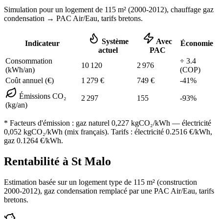
Simulation pour un logement de
115
m² (
2000-2012
), chauffage
gaz
condensation
→ PAC Air/Eau,
tarifs bretons
.
Système
Avec
Indicateur
Économie
actuel
PAC
Consommation
÷
3.4
10 120
2 976
(kWh/an)
(COP)
Coût annuel (€)
1 279
€
749
€
-
41
%
Émissions CO₂
2 297
155
-
93
%
(kg/an)
* Facteurs d'émission :
gaz naturel 0,227
kgCO₂/kWh — électricité
0,052 kgCO₂/kWh (mix français). Tarifs : électricité
0.2516
€/kWh,
gaz
0.1264
€/kWh.
Rentabilité à
St Malo
Estimation basée sur un logement type de
115
m² (construction
2000-2012
),
gaz condensation
remplacé par une PAC Air/Eau,
tarifs
bretons
.