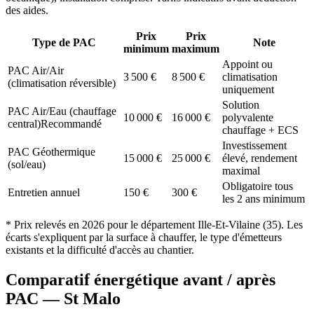
des aides.
Prix
Prix
Type de PAC
Note
minimum
maximum
Appoint ou
PAC Air/Air
3 500
€
8 500
€
climatisation
(climatisation réversible)
uniquement
Solution
PAC Air/Eau (chauffage
10 000
€
16 000
€
polyvalente
central)
Recommandé
chauffage + ECS
Investissement
PAC Géothermique
15 000
€
25 000
€
élevé, rendement
(sol/eau)
maximal
Obligatoire tous
Entretien annuel
150
€
300
€
les 2 ans minimum
* Prix relevés en
2026
pour le département
Ille-Et-Vilaine
(
35
). Les
écarts s'expliquent par la surface à chauffer, le type d'émetteurs
existants et la difficulté d'accès au chantier.
Comparatif énergétique avant / après
PAC —
St Malo