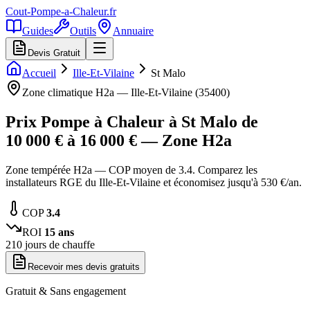
Cout-Pompe-a-Chaleur
.fr
Guides
Outils
Annuaire
Devis Gratuit
Accueil
Ille-Et-Vilaine
St Malo
Zone climatique
H2a
—
Ille-Et-Vilaine
(
35400
)
Prix Pompe à Chaleur à
St Malo
de
10 000
€ à
16 000
€ — Zone
H2a
Zone tempérée H2a — COP moyen de 3.4. Comparez les
installateurs RGE du Ille-Et-Vilaine et économisez jusqu'à 530 €/an.
COP
3.4
ROI
15
ans
210
jours de chauffe
Recevoir mes devis gratuits
Gratuit & Sans engagement