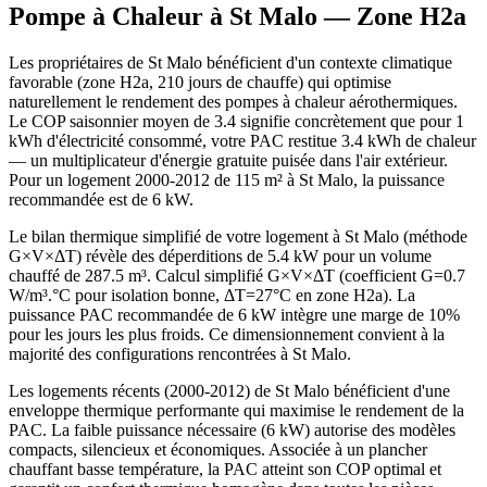
Pompe à Chaleur à
St Malo
— Zone
H2a
Les propriétaires de St Malo bénéficient d'un contexte climatique
favorable (zone H2a, 210 jours de chauffe) qui optimise
naturellement le rendement des pompes à chaleur aérothermiques.
Le COP saisonnier moyen de 3.4 signifie concrètement que pour 1
kWh d'électricité consommé, votre PAC restitue 3.4 kWh de chaleur
— un multiplicateur d'énergie gratuite puisée dans l'air extérieur.
Pour un logement 2000-2012 de 115 m² à St Malo, la puissance
recommandée est de 6 kW.
Le bilan thermique simplifié de votre logement à St Malo (méthode
G×V×ΔT) révèle des déperditions de 5.4 kW pour un volume
chauffé de 287.5 m³. Calcul simplifié G×V×ΔT (coefficient G=0.7
W/m³.°C pour isolation bonne, ΔT=27°C en zone H2a). La
puissance PAC recommandée de 6 kW intègre une marge de 10%
pour les jours les plus froids. Ce dimensionnement convient à la
majorité des configurations rencontrées à St Malo.
Les logements récents (2000-2012) de St Malo bénéficient d'une
enveloppe thermique performante qui maximise le rendement de la
PAC. La faible puissance nécessaire (6 kW) autorise des modèles
compacts, silencieux et économiques. Associée à un plancher
chauffant basse température, la PAC atteint son COP optimal et