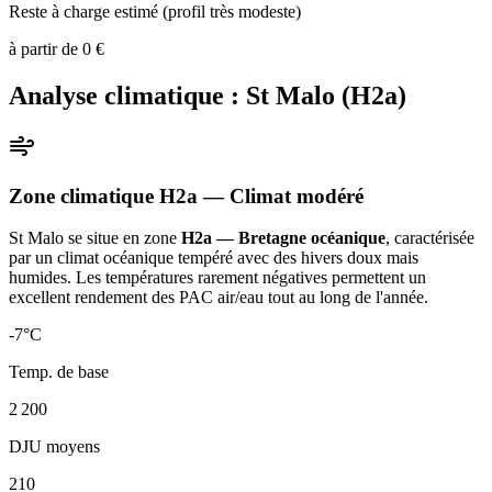
Reste à charge estimé (profil très modeste)
à partir de
0
€
Analyse climatique :
St Malo
(
H2a
)
Zone climatique
H2a
— Climat
modéré
St Malo
se situe en zone
H2a — Bretagne océanique
, caractérisée
par un
climat océanique tempéré avec des hivers doux mais
humides. Les températures rarement négatives permettent un
excellent rendement des PAC air/eau tout au long de l'année
.
-7
°C
Temp. de base
2 200
DJU moyens
210