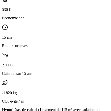
530
€
Économie / an
15
ans
Retour sur invest.
2 000
€
Gain net sur 15 ans
-
1 820
kg
CO₂ évité / an
Hypothèses de calcul :
Logement de
115
m² avec isolation
bonne