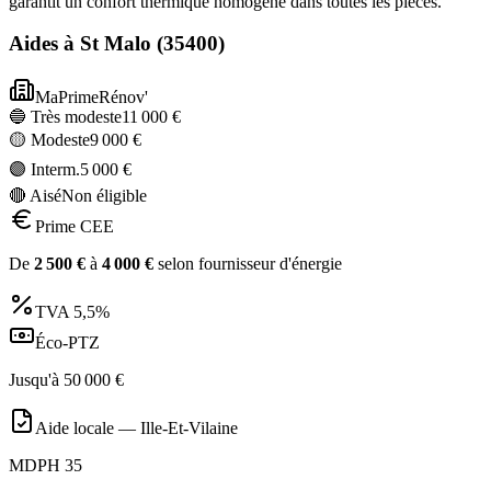
garantit un confort thermique homogène dans toutes les pièces.
Aides à
St Malo
(
35400
)
MaPrimeRénov'
🔵 Très modeste
11 000
€
🟡 Modeste
9 000
€
🟣 Interm.
5 000
€
🔴 Aisé
Non éligible
Prime CEE
De
2 500
€
à
4 000
€
selon fournisseur d'énergie
TVA
5,5%
Éco-PTZ
Jusqu'à
50 000
€
Aide locale —
Ille-Et-Vilaine
MDPH 35