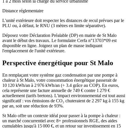
1 à 2 mois selon la charge du service urbanisme
Distance réglementaire
L'unité extérieure doit respecter les distances de recul prévues par le
PLU ou, à défaut, le RNU (3 mètres en limite séparative).
Déposez votre Déclaration Préalable (DP) en mairie de St Malo
avant le début des travaux. Le formulaire Cerfa n°13703*09 est
disponible en ligne. Joignez un plan de masse indiquant
l'emplacement de l'unité extérieure.
Perspective énergétique pour
St Malo
En remplaçant votre système gaz condensation par une pompe à
chaleur à St Malo, votre consommation énergétique passerait de
10 120 kWh/an à 2 976 kWh/an (÷ 3.4 grâce au COP). En euros,
cela représente une facture annuelle de 749 € contre 1 279 €
actuellement (tarifs bretons). L'impact environnemental est tout aussi
significatif : vos émissions de CO₂ chuteraient de 2 297 kg à 155 kg
par an, soit une réduction de 93%.
St Malo offre un contexte idéal pour passer à la pompe à chaleur :
un marché concurrentiel avec 8+ professionnels RGE, des aides
cumulables jusqu'à 15 000 €, et un retour sur investissement en 15