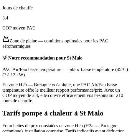
Jours de chauffe
3.4
COP moyen PAC
Zone de plaine
—
conditions optimales pour les PAC
aérothermiques
💡 Notre recommandation pour
St Malo
PAC Air/Eau basse température
—
bibloc basse température (45°C)
(
7 à 12 kW
)
En zone H2a — Bretagne océanique, une PAC Air/Eau basse
température offre le meilleur rapport performance/prix. Avec un
COP moyen de 3.4, elle couvre efficacement vos besoins sur 210
jours de chauffe.
Tarifs pompe à chaleur à
St Malo
Fourchettes de prix constatées en zone
H2a
(
H2a — Bretagne
océanique
), installation comprise. Tarifs indicatifs avant déduction