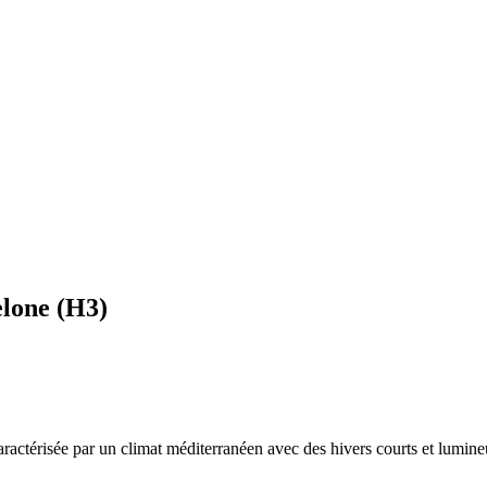
elone
(
H3
)
caractérisée par un
climat méditerranéen avec des hivers courts et lumine