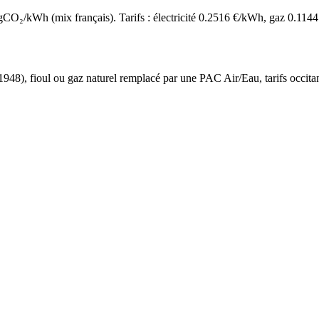
O₂/kWh (mix français). Tarifs : électricité
0.2516
€/kWh, gaz
0.1144
 1948
),
fioul ou gaz naturel
remplacé par une PAC Air/Eau,
tarifs occita