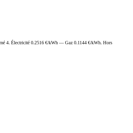
timé
4
. Électricité
0.2516
€/kWh — Gaz
0.1144
€/kWh. Hors