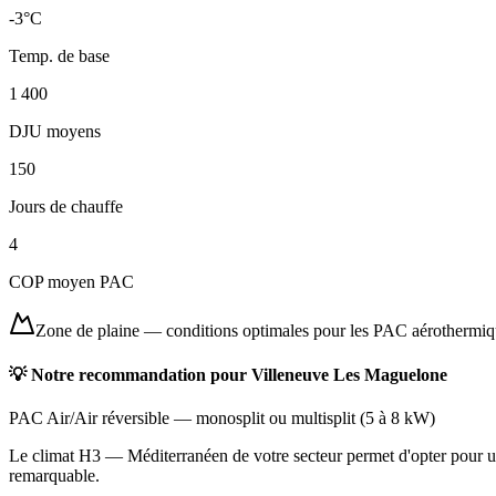
-3
°C
Temp. de base
1 400
DJU moyens
150
Jours de chauffe
4
COP moyen PAC
Zone de plaine
—
conditions optimales pour les PAC aérothermi
💡 Notre recommandation pour
Villeneuve Les Maguelone
PAC Air/Air réversible
—
monosplit ou multisplit
(
5 à 8 kW
)
Le climat H3 — Méditerranéen de votre secteur permet d'opter pour une
remarquable.