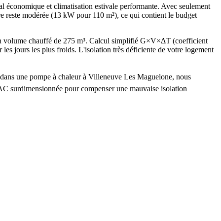
l économique et climatisation estivale performante. Avec seulement
re reste modérée (13 kW pour 110 m²), ce qui contient le budget
n volume chauffé de 275 m³. Calcul simplifié G×V×ΔT (coefficient
urs les plus froids. L'isolation très déficiente de votre logement
tir dans une pompe à chaleur à Villeneuve Les Maguelone, nous
e PAC surdimensionnée pour compenser une mauvaise isolation