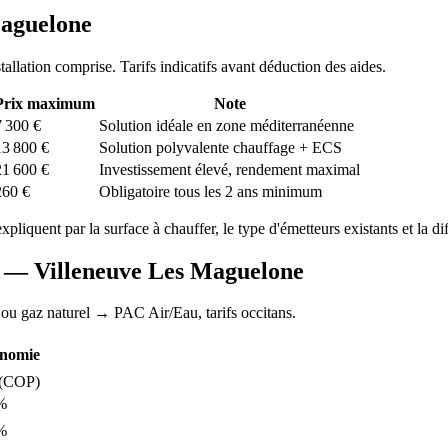
Maguelone
stallation comprise. Tarifs indicatifs avant déduction des aides.
Prix maximum
Note
7 300
€
Solution idéale en zone méditerranéenne
13 800
€
Solution polyvalente chauffage + ECS
21 600
€
Investissement élevé, rendement maximal
260
€
Obligatoire tous les 2 ans minimum
expliquent par la surface à chauffer, le type d'émetteurs existants et la di
AC —
Villeneuve Les Maguelone
 ou gaz naturel
→ PAC Air/Eau,
tarifs occitans
.
nomie
(COP)
%
%