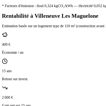
* Facteurs d'émission :
fioul 0,324
kgCO₂/kWh — électricité 0,052 kgC
Rentabilité à
Villeneuve Les Maguelone
Estimation basée sur un logement type de
110
m² (construction
avant
400
€
Économie / an
15
ans
Retour sur invest.
2 000
€
Gain net sur 15 ans