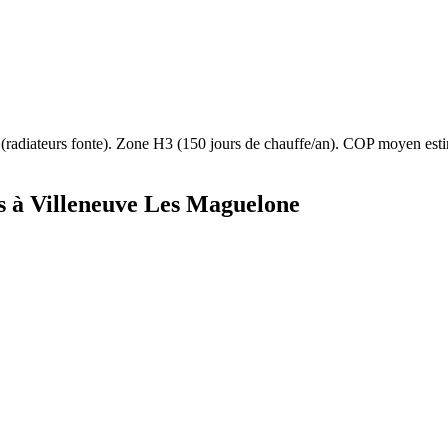
(
radiateurs fonte
). Zone
H3
(
150
jours de chauffe/an). COP moyen es
s à
Villeneuve Les Maguelone