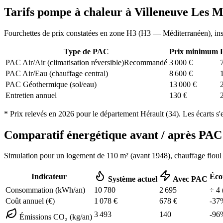
Tarifs pompe à chaleur à
Villeneuve Les 
Fourchettes de prix constatées en zone
H3
(
H3 — Méditerranéen
), in
Type de PAC
Prix minimum
PAC Air/Air (climatisation réversible)
Recommandé
3 000
€
PAC Air/Eau (chauffage central)
8 600
€
PAC Géothermique (sol/eau)
13 000
€
Entretien annuel
130
€
* Prix relevés en
2026
pour le département
Hérault
(
34
). Les écarts s'
Comparatif énergétique avant / après P
Simulation pour un logement de
110
m² (
avant 1948
), chauffage
fioul
Indicateur
Éco
Système actuel
Avec PAC
Consommation (kWh/an)
10 780
2 695
÷
4
Coût annuel (€)
1 078
€
678
€
-
37
3 493
140
-
96
Émissions CO₂ (kg/an)