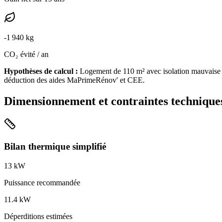
-
1 940
kg
CO₂ évité / an
Hypothèses de calcul :
Logement de
110
m² avec isolation
mauvaise
déduction des aides MaPrimeRénov' et CEE.
Dimensionnement et contraintes technique
Bilan thermique simplifié
13
kW
Puissance recommandée
11.4
kW
Déperditions estimées