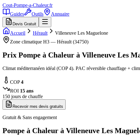
Cout-Pompe-a-Chaleur
.fr
Guides
Outils
Annuaire
Devis Gratuit
Accueil
Hérault
Villeneuve Les Maguelone
Zone climatique
H3
—
Hérault
(
34750
)
Prix Pompe à Chaleur à
Villeneuve Les M
Climat méditerranéen idéal (COP 4). PAC réversible chauffage + clima
COP
4
ROI
15
ans
150
jours de chauffe
Recevoir mes devis gratuits
Gratuit & Sans engagement
Pompe à Chaleur à
Villeneuve Les Maguel