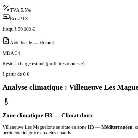
TVA
5,5%
Éco-PTZ
Jusqu'à
50 000
€
Aide locale —
Hérault
MDA 34
Reste à charge estimé (profil très modeste)
à partir de
0
€
Analyse climatique :
Villeneuve Les Magu
Zone climatique
H3
— Climat
doux
Villeneuve Les Maguelone
se situe en zone
H3 — Méditerranéen
, 
pertinente ici grâce aux étés chauds
.