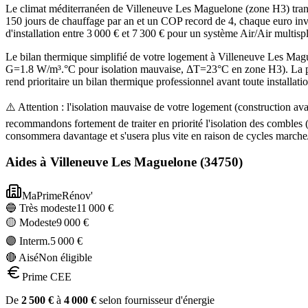
Le climat méditerranéen de Villeneuve Les Maguelone (zone H3) trans
150 jours de chauffage par an et un COP record de 4, chaque euro inve
d'installation entre 3 000 € et 7 300 € pour un système Air/Air multispl
Le bilan thermique simplifié de votre logement à Villeneuve Les M
G=1.8 W/m³.°C pour isolation mauvaise, ΔT=23°C en zone H3). La pui
rend prioritaire un bilan thermique professionnel avant toute installatio
⚠️ Attention : l'isolation mauvaise de votre logement (construction 
recommandons fortement de traiter en priorité l'isolation des comble
consommera davantage et s'usera plus vite en raison de cycles marche/
Aides à
Villeneuve Les Maguelone
(
34750
)
MaPrimeRénov'
🔵 Très modeste
11 000
€
🟡 Modeste
9 000
€
🟣 Interm.
5 000
€
🔴 Aisé
Non éligible
Prime CEE
De
2 500
€
à
4 000
€
selon fournisseur d'énergie