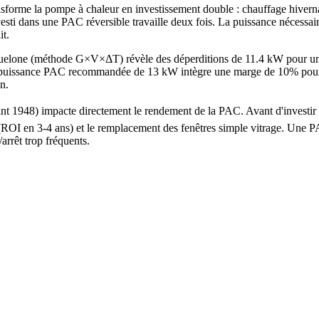
forme la pompe à chaleur en investissement double : chauffage hiverna
sti dans une PAC réversible travaille deux fois. La puissance nécessai
it.
aguelone (méthode G×V×ΔT) révèle des déperditions de 11.4 kW pour u
ssance PAC recommandée de 13 kW intègre une marge de 10% pour les jo
n.
avant 1948) impacte directement le rendement de la PAC. Avant d'inves
s (ROI en 3-4 ans) et le remplacement des fenêtres simple vitrage. Un
arrêt trop fréquents.