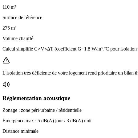
110
m²
Surface de référence
275
m³
Volume chauffé
Calcul simplifié G×V×ΔT (coefficient G=1.8 W/m³.°C pour isolatio
L'isolation très déficiente de votre logement rend prioritaire un bilan 
Réglementation acoustique
Zonage :
zone péri-urbaine / résidentielle
Émergence max :
5
dB(A) jour /
3
dB(A) nuit
Distance minimale