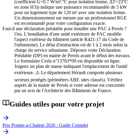
(coefficient G=0.7 W/m³.°C pour isolation bonne, ΔT=23°C
en zone H3)) indique une puissance recommandée de 5 kW
pour un logement type de 120 m² avec une isolation bonne.
Un dimensionnement sur mesure par un professionnel RGE
est recommandé pour votre configuration exacte.
Faut-il une déclaration préalable pour installer une PAC à Perols ?
Oui. L'installation d'une unité extérieure de PAC modifie
l'aspect extérieur du bâtiment (article R421-17 du Code de
l'urbanisme). Le délai d'instruction est de 1 à 2 mois selon la
charge du service urbanisme. Déposez votre Déclaration
Préalable (DP) en mairie de Perols avant le début des travaux.
Le formulaire Cerfa n°13703*09 est disponible en ligne.
Joignez un plan de masse indiquant l'emplacement de l'unité
extérieure. ⚠️ Le département Hérault comporte plusieurs
secteurs protégés (périmètres ABF, sites classés). Vérifiez
auprès de la mairie de Perols si votre adresse est concernée
par un avis de l'Architecte des Bâtiments de France.
Guides utiles pour votre projet
Prix Pompe-a-Chaleur 2026 : Guide Complet