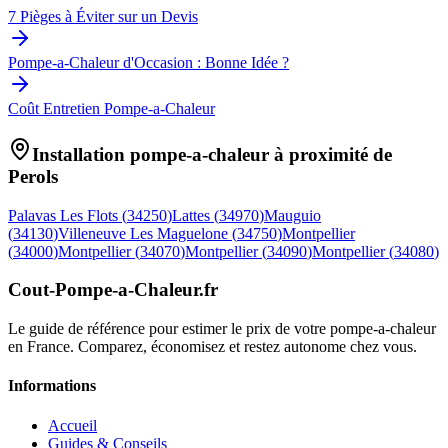
7 Pièges à Éviter sur un Devis
Pompe-a-Chaleur d'Occasion : Bonne Idée ?
Coût Entretien Pompe-a-Chaleur
Installation pompe-a-chaleur à proximité de
Perols
Palavas Les Flots
(
34250
)
Lattes
(
34970
)
Mauguio
(
34130
)
Villeneuve Les Maguelone
(
34750
)
Montpellier
(
34000
)
Montpellier
(
34070
)
Montpellier
(
34090
)
Montpellier
(
34080
)
Cout-Pompe-a-Chaleur
.fr
Le guide de référence pour estimer le prix de votre pompe-a-chaleur
en France. Comparez, économisez et restez autonome chez vous.
Informations
Accueil
Guides & Conseils