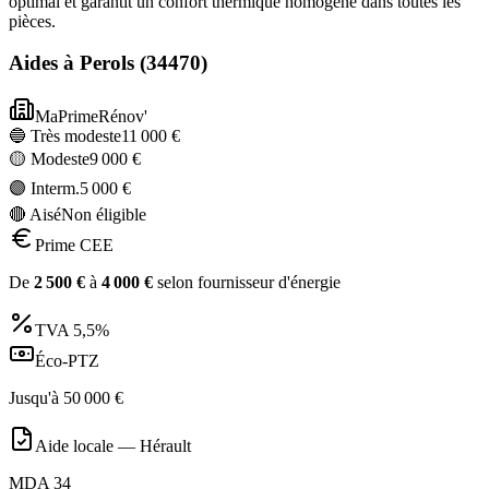
optimal et garantit un confort thermique homogène dans toutes les
pièces.
Aides à
Perols
(
34470
)
MaPrimeRénov'
🔵 Très modeste
11 000
€
🟡 Modeste
9 000
€
🟣 Interm.
5 000
€
🔴 Aisé
Non éligible
Prime CEE
De
2 500
€
à
4 000
€
selon fournisseur d'énergie
TVA
5,5%
Éco-PTZ
Jusqu'à
50 000
€
Aide locale —
Hérault
MDA 34