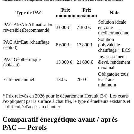
Prix
Prix
Type de PAC
Note
minimum
maximum
Solution idéale
PAC Air/Air (climatisation
3 000
€
7 300
€
en zone
réversible)
Recommandé
méditerranéenne
Solution
PAC Air/Eau (chauffage
8 600
€
13 800
€
polyvalente
central)
chauffage + ECS
Investissement
PAC Géothermique
13 000
€
21 600
€
élevé, rendement
(sol/eau)
maximal
Obligatoire tous
Entretien annuel
130
€
260
€
les 2 ans
minimum
* Prix relevés en
2026
pour le département
Hérault
(
34
). Les écarts
s'expliquent par la surface à chauffer, le type d'émetteurs existants et
la difficulté d'accès au chantier.
Comparatif énergétique avant / après
PAC —
Perols