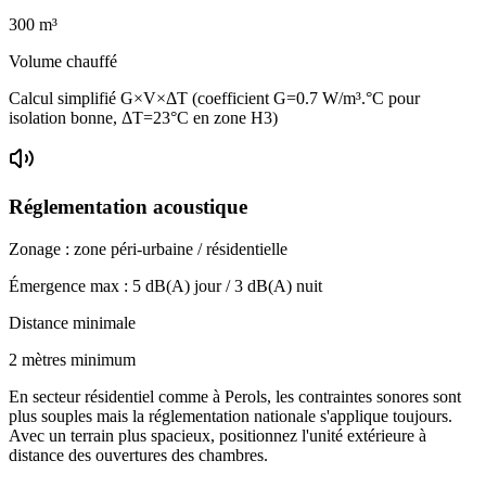
300
m³
Volume chauffé
Calcul simplifié G×V×ΔT (coefficient G=0.7 W/m³.°C pour
isolation bonne, ΔT=23°C en zone H3)
Réglementation acoustique
Zonage :
zone péri-urbaine / résidentielle
Émergence max :
5
dB(A) jour /
3
dB(A) nuit
Distance minimale
2 mètres minimum
En secteur résidentiel comme à Perols, les contraintes sonores sont
plus souples mais la réglementation nationale s'applique toujours.
Avec un terrain plus spacieux, positionnez l'unité extérieure à
distance des ouvertures des chambres.