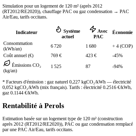
Simulation pour un logement de
120
m² (
après 2012
(RT2012/RE2020)
), chauffage
PAC ou gaz condensation
→ PAC
Air/Eau,
tarifs occitans
.
Système
Avec
Indicateur
Économie
actuel
PAC
Consommation
6 720
1 680
÷
4
(COP)
(kWh/an)
Coût annuel (€)
769
€
423
€
-
45
%
Émissions CO₂
1 525
87
-
94
%
(kg/an)
* Facteurs d'émission :
gaz naturel 0,227
kgCO₂/kWh — électricité
0,052 kgCO₂/kWh (mix français). Tarifs : électricité
0.2516
€/kWh,
gaz
0.1144
€/kWh.
Rentabilité à
Perols
Estimation basée sur un logement type de
120
m² (construction
après 2012 (RT2012/RE2020)
),
PAC ou gaz condensation
remplacé
par une PAC Air/Eau,
tarifs occitans
.