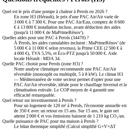
Quel est le prix d'une pompe à chaleur à Perols en 2026 ?
En zone H3 (Hérault), le prix d'une PAC Air/Air varie de
3 000 € à 7 300 €. Pour une PAC Air/Eau, comptez de 8 600
€ à 13 800 € installation incluse, avant déduction des aides
(jusqu'à 11 000 € de MaPrimeRénov').
Quelles aides pour une PAC à Perols (34470) ?
À Perols, les aides cumulables incluent : MaPrimeRénov' (de
5 000 € à 11 000 € selon revenus), la Prime CEE (2 500 € à
4 000 €), TVA 5,5%, et Éco-PTZ jusqu'à 50 000 €. Aide
locale Hérault : MDA 34.
Quelle PAC choisir pour Perols (zone H3) ?
Notre analyse climatique recommande une PAC Air/Air
réversible (monosplit ou multisplit, 5 à 8 kW). Le climat H3
— Méditerranéen de votre secteur permet d'opter pour une
PAC Air/Air réversible, idéale pour le chauffage hivernal et la
climatisation estivale. Le COP moyen de 4 garantit une
efficacité remarquable.
Quel retour sur investissement à Perols ?
Pour un logement de 120 m² à Perols, l'économie annuelle est
de 350 € avec un retour en 15 ans. Sur 15 ans, le gain net
atteint 2 000 € et vos émissions baissent de 1 210 kg CO₂/an.
Quelle puissance de PAC pour ma maison à Perols ?
Le bilan thermique simplifié (Calcul simplifié G×V×ΔT