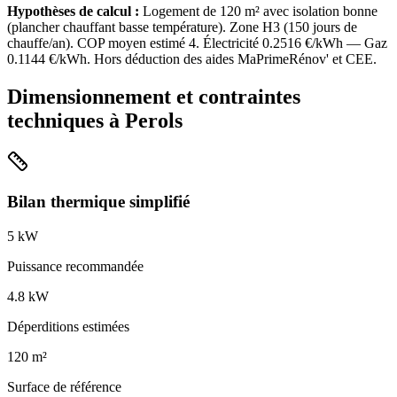
Hypothèses de calcul :
Logement de
120
m² avec isolation
bonne
(
plancher chauffant basse température
). Zone
H3
(
150
jours de
chauffe/an). COP moyen estimé
4
. Électricité
0.2516
€/kWh — Gaz
0.1144
€/kWh. Hors déduction des aides MaPrimeRénov' et CEE.
Dimensionnement et contraintes
techniques à
Perols
Bilan thermique simplifié
5
kW
Puissance recommandée
4.8
kW
Déperditions estimées
120
m²
Surface de référence