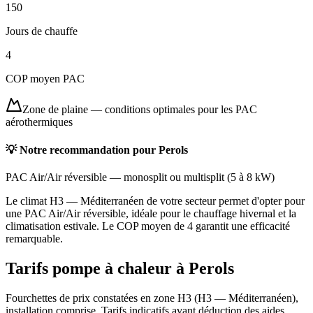
150
Jours de chauffe
4
COP moyen PAC
Zone de plaine
—
conditions optimales pour les PAC
aérothermiques
💡 Notre recommandation pour
Perols
PAC Air/Air réversible
—
monosplit ou multisplit
(
5 à 8 kW
)
Le climat H3 — Méditerranéen de votre secteur permet d'opter pour
une PAC Air/Air réversible, idéale pour le chauffage hivernal et la
climatisation estivale. Le COP moyen de 4 garantit une efficacité
remarquable.
Tarifs pompe à chaleur à
Perols
Fourchettes de prix constatées en zone
H3
(
H3 — Méditerranéen
),
installation comprise. Tarifs indicatifs avant déduction des aides.