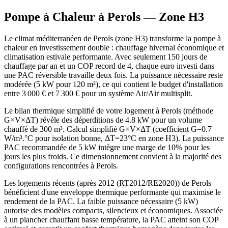
Pompe à Chaleur à
Perols
— Zone
H3
Le climat méditerranéen de Perols (zone H3) transforme la pompe à
chaleur en investissement double : chauffage hivernal économique et
climatisation estivale performante. Avec seulement 150 jours de
chauffage par an et un COP record de 4, chaque euro investi dans
une PAC réversible travaille deux fois. La puissance nécessaire reste
modérée (5 kW pour 120 m²), ce qui contient le budget d'installation
entre 3 000 € et 7 300 € pour un système Air/Air multisplit.
Le bilan thermique simplifié de votre logement à Perols (méthode
G×V×ΔT) révèle des déperditions de 4.8 kW pour un volume
chauffé de 300 m³. Calcul simplifié G×V×ΔT (coefficient G=0.7
W/m³.°C pour isolation bonne, ΔT=23°C en zone H3). La puissance
PAC recommandée de 5 kW intègre une marge de 10% pour les
jours les plus froids. Ce dimensionnement convient à la majorité des
configurations rencontrées à Perols.
Les logements récents (après 2012 (RT2012/RE2020)) de Perols
bénéficient d'une enveloppe thermique performante qui maximise le
rendement de la PAC. La faible puissance nécessaire (5 kW)
autorise des modèles compacts, silencieux et économiques. Associée
à un plancher chauffant basse température, la PAC atteint son COP