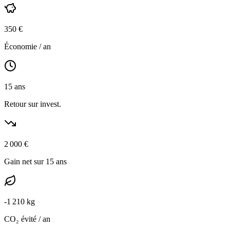
350
€
Économie / an
15
ans
Retour sur invest.
2 000
€
Gain net sur 15 ans
-
1 210
kg
CO₂ évité / an