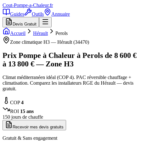
Cout-Pompe-a-Chaleur
.fr
Guides
Outils
Annuaire
Devis Gratuit
Accueil
Hérault
Perols
Zone climatique
H3
—
Hérault
(
34470
)
Prix Pompe à Chaleur à
Perols
de
8 600
€
à
13 800
€ — Zone
H3
Climat méditerranéen idéal (COP 4). PAC réversible chauffage +
climatisation. Comparez les installateurs RGE du Hérault — devis
gratuit.
COP
4
ROI
15
ans
150
jours de chauffe
Recevoir mes devis gratuits
Gratuit & Sans engagement