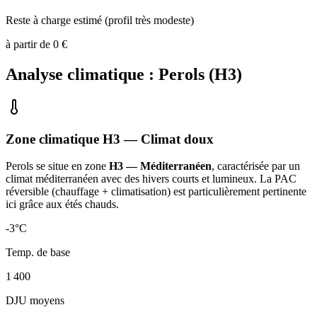
Reste à charge estimé (profil très modeste)
à partir de
0
€
Analyse climatique :
Perols
(
H3
)
Zone climatique
H3
— Climat
doux
Perols
se situe en zone
H3 — Méditerranéen
, caractérisée par un
climat méditerranéen avec des hivers courts et lumineux. La PAC
réversible (chauffage + climatisation) est particulièrement pertinente
ici grâce aux étés chauds
.
-3
°C
Temp. de base
1 400
DJU moyens