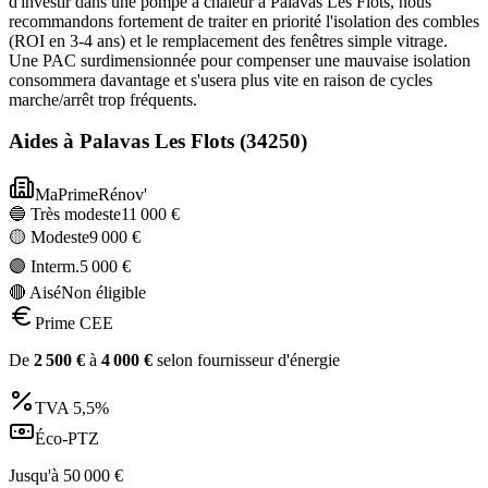
d'investir dans une pompe à chaleur à Palavas Les Flots, nous
recommandons fortement de traiter en priorité l'isolation des combles
(ROI en 3-4 ans) et le remplacement des fenêtres simple vitrage.
Une PAC surdimensionnée pour compenser une mauvaise isolation
consommera davantage et s'usera plus vite en raison de cycles
marche/arrêt trop fréquents.
Aides à
Palavas Les Flots
(
34250
)
MaPrimeRénov'
🔵 Très modeste
11 000
€
🟡 Modeste
9 000
€
🟣 Interm.
5 000
€
🔴 Aisé
Non éligible
Prime CEE
De
2 500
€
à
4 000
€
selon fournisseur d'énergie
TVA
5,5%
Éco-PTZ
Jusqu'à
50 000
€