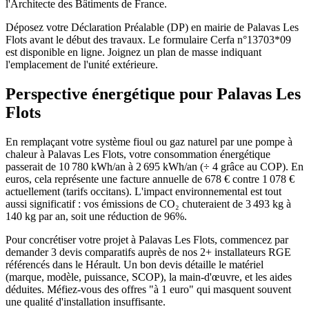
l'Architecte des Bâtiments de France.
Déposez votre Déclaration Préalable (DP) en mairie de Palavas Les
Flots avant le début des travaux. Le formulaire Cerfa n°13703*09
est disponible en ligne. Joignez un plan de masse indiquant
l'emplacement de l'unité extérieure.
Perspective énergétique pour
Palavas Les
Flots
En remplaçant votre système fioul ou gaz naturel par une pompe à
chaleur à Palavas Les Flots, votre consommation énergétique
passerait de 10 780 kWh/an à 2 695 kWh/an (÷ 4 grâce au COP). En
euros, cela représente une facture annuelle de 678 € contre 1 078 €
actuellement (tarifs occitans). L'impact environnemental est tout
aussi significatif : vos émissions de CO₂ chuteraient de 3 493 kg à
140 kg par an, soit une réduction de 96%.
Pour concrétiser votre projet à Palavas Les Flots, commencez par
demander 3 devis comparatifs auprès de nos 2+ installateurs RGE
référencés dans le Hérault. Un bon devis détaille le matériel
(marque, modèle, puissance, SCOP), la main-d'œuvre, et les aides
déduites. Méfiez-vous des offres "à 1 euro" qui masquent souvent
une qualité d'installation insuffisante.