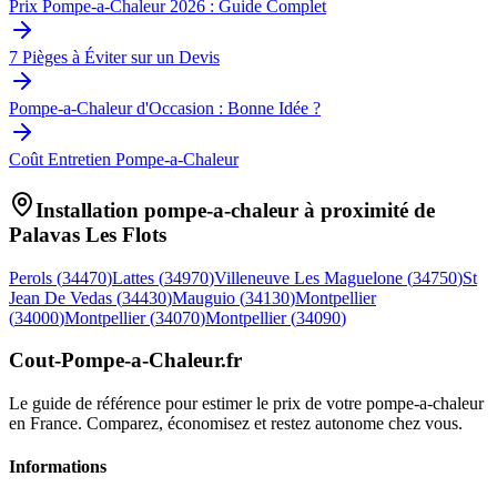
Prix Pompe-a-Chaleur 2026 : Guide Complet
7 Pièges à Éviter sur un Devis
Pompe-a-Chaleur d'Occasion : Bonne Idée ?
Coût Entretien Pompe-a-Chaleur
Installation pompe-a-chaleur à proximité de
Palavas Les Flots
Perols
(
34470
)
Lattes
(
34970
)
Villeneuve Les Maguelone
(
34750
)
St
Jean De Vedas
(
34430
)
Mauguio
(
34130
)
Montpellier
(
34000
)
Montpellier
(
34070
)
Montpellier
(
34090
)
Cout-Pompe-a-Chaleur
.fr
Le guide de référence pour estimer le prix de votre pompe-a-chaleur
en France. Comparez, économisez et restez autonome chez vous.
Informations