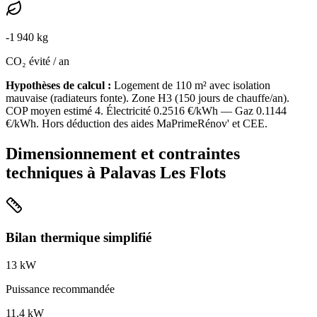
-
1 940
kg
CO₂ évité / an
Hypothèses de calcul :
Logement de
110
m² avec isolation
mauvaise
(
radiateurs fonte
). Zone
H3
(
150
jours de chauffe/an).
COP moyen estimé
4
. Électricité
0.2516
€/kWh — Gaz
0.1144
€/kWh. Hors déduction des aides MaPrimeRénov' et CEE.
Dimensionnement et contraintes
techniques à
Palavas Les Flots
Bilan thermique simplifié
13
kW
Puissance recommandée
11.4
kW