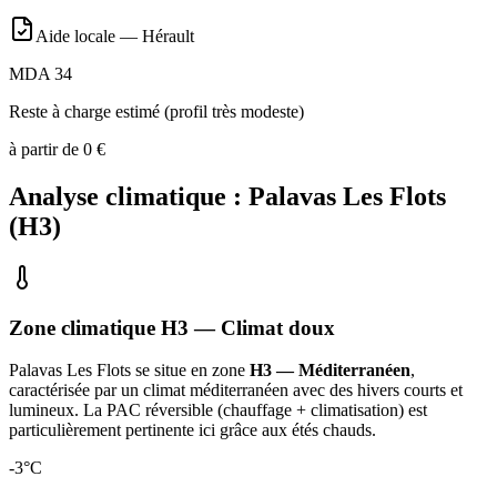
Aide locale —
Hérault
MDA 34
Reste à charge estimé (profil très modeste)
à partir de
0
€
Analyse climatique :
Palavas Les Flots
(
H3
)
Zone climatique
H3
— Climat
doux
Palavas Les Flots
se situe en zone
H3 — Méditerranéen
,
caractérisée par un
climat méditerranéen avec des hivers courts et
lumineux. La PAC réversible (chauffage + climatisation) est
particulièrement pertinente ici grâce aux étés chauds
.
-3
°C