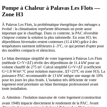
Pompe à Chaleur à
Palavas Les Flots
—
Zone
H3
À Palavas Les Flots, la problématique énergétique des ménages a
évolué : la climatisation représente désormais un poste aussi
important que le chauffage. Dans ce contexte, la PAC réversible
s'impose comme la solution la plus rationnelle. En zone H3, les
déperditions hivernales restent contenues (11.4 kW) grâce à des
températures rarement inférieures à -3°C, ce qui permet d'opter pour
des modèles compacts et silencieux.
Le bilan thermique simplifié de votre logement à Palavas Les Flots
(méthode G×V×ΔT) révèle des déperditions de 11.4 kW pour un
volume chauffé de 275 m³. Calcul simplifié G×V×ΔT (coefficient
G=1.8 W/m³.°C pour isolation mauvaise, ΔT=23°C en zone H3). La
puissance PAC recommandée de 13 kW intègre une marge de 10%
pour les jours les plus froids. L'isolation très déficiente de votre
logement rend prioritaire un bilan thermique professionnel avant
toute installation.
⚠️ Attention : l'isolation mauvaise de votre logement (construction
avant 1948) impacte directement le rendement de la PAC. Avant