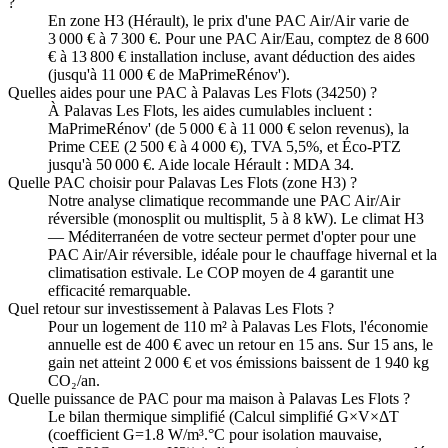
?
En zone H3 (Hérault), le prix d'une PAC Air/Air varie de
3 000 € à 7 300 €. Pour une PAC Air/Eau, comptez de 8 600
€ à 13 800 € installation incluse, avant déduction des aides
(jusqu'à 11 000 € de MaPrimeRénov').
Quelles aides pour une PAC à Palavas Les Flots (34250) ?
À Palavas Les Flots, les aides cumulables incluent :
MaPrimeRénov' (de 5 000 € à 11 000 € selon revenus), la
Prime CEE (2 500 € à 4 000 €), TVA 5,5%, et Éco-PTZ
jusqu'à 50 000 €. Aide locale Hérault : MDA 34.
Quelle PAC choisir pour Palavas Les Flots (zone H3) ?
Notre analyse climatique recommande une PAC Air/Air
réversible (monosplit ou multisplit, 5 à 8 kW). Le climat H3
— Méditerranéen de votre secteur permet d'opter pour une
PAC Air/Air réversible, idéale pour le chauffage hivernal et la
climatisation estivale. Le COP moyen de 4 garantit une
efficacité remarquable.
Quel retour sur investissement à Palavas Les Flots ?
Pour un logement de 110 m² à Palavas Les Flots, l'économie
annuelle est de 400 € avec un retour en 15 ans. Sur 15 ans, le
gain net atteint 2 000 € et vos émissions baissent de 1 940 kg
CO₂/an.
Quelle puissance de PAC pour ma maison à Palavas Les Flots ?
Le bilan thermique simplifié (Calcul simplifié G×V×ΔT
(coefficient G=1.8 W/m³.°C pour isolation mauvaise,