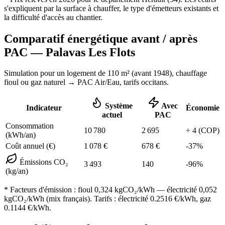
s'expliquent par la surface à chauffer, le type d'émetteurs existants et
la difficulté d'accès au chantier.
Comparatif énergétique avant / après
PAC —
Palavas Les Flots
Simulation pour un logement de
110
m² (
avant 1948
), chauffage
fioul ou gaz naturel
→ PAC Air/Eau,
tarifs occitans
.
Système
Avec
Indicateur
Économie
actuel
PAC
Consommation
10 780
2 695
÷
4
(COP)
(kWh/an)
Coût annuel (€)
1 078
€
678
€
-
37
%
Émissions CO₂
3 493
140
-
96
%
(kg/an)
* Facteurs d'émission :
fioul 0,324
kgCO₂/kWh — électricité 0,052
kgCO₂/kWh (mix français). Tarifs : électricité
0.2516
€/kWh, gaz
0.1144
€/kWh.