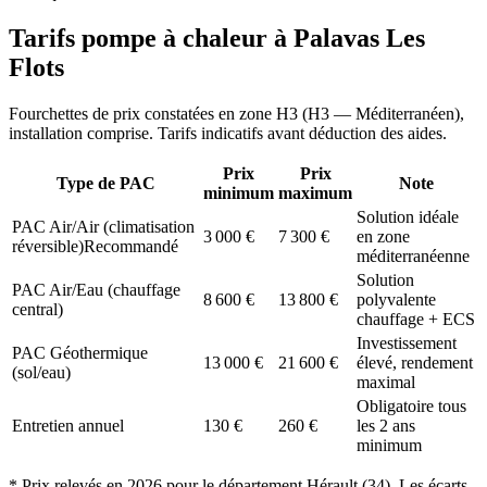
Tarifs pompe à chaleur à
Palavas Les
Flots
Fourchettes de prix constatées en zone
H3
(
H3 — Méditerranéen
),
installation comprise. Tarifs indicatifs avant déduction des aides.
Prix
Prix
Type de PAC
Note
minimum
maximum
Solution idéale
PAC Air/Air (climatisation
3 000
€
7 300
€
en zone
réversible)
Recommandé
méditerranéenne
Solution
PAC Air/Eau (chauffage
8 600
€
13 800
€
polyvalente
central)
chauffage + ECS
Investissement
PAC Géothermique
13 000
€
21 600
€
élevé, rendement
(sol/eau)
maximal
Obligatoire tous
Entretien annuel
130
€
260
€
les 2 ans
minimum
* Prix relevés en
2026
pour le département
Hérault
(
34
). Les écarts