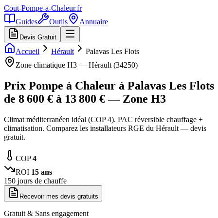
Cout-Pompe-a-Chaleur
.fr
Guides
Outils
Annuaire
Devis Gratuit
Accueil
Hérault
Palavas Les Flots
Zone climatique
H3
—
Hérault
(
34250
)
Prix Pompe à Chaleur à
Palavas Les Flots
de
8 600
€ à
13 800
€ — Zone
H3
Climat méditerranéen idéal (COP 4). PAC réversible chauffage +
climatisation. Comparez les installateurs RGE du Hérault — devis
gratuit.
COP
4
ROI
15
ans
150
jours de chauffe
Recevoir mes devis gratuits
Gratuit & Sans engagement