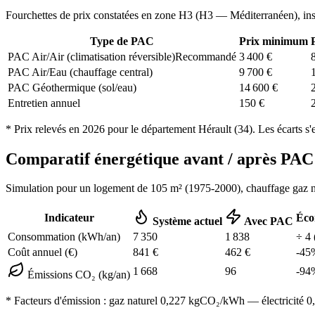
Fourchettes de prix constatées en zone
H3
(
H3 — Méditerranéen
), in
Type de PAC
Prix minimum
PAC Air/Air (climatisation réversible)
Recommandé
3 400
€
PAC Air/Eau (chauffage central)
9 700
€
PAC Géothermique (sol/eau)
14 600
€
Entretien annuel
150
€
* Prix relevés en
2026
pour le département
Hérault
(
34
). Les écarts s'
Comparatif énergétique avant / après P
Simulation pour un logement de
105
m² (
1975-2000
), chauffage
gaz n
Indicateur
Éco
Système actuel
Avec PAC
Consommation (kWh/an)
7 350
1 838
÷
4
Coût annuel (€)
841
€
462
€
-
45
1 668
96
-
94
Émissions CO₂ (kg/an)
* Facteurs d'émission :
gaz naturel 0,227
kgCO₂/kWh — électricité 0,0