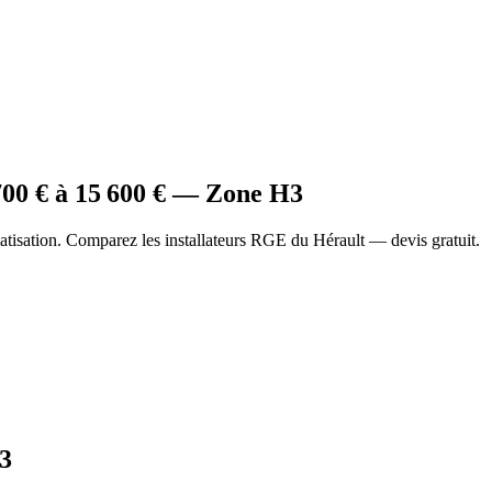
700
€ à
15 600
€ — Zone
H3
tisation. Comparez les installateurs RGE du Hérault — devis gratuit.
3