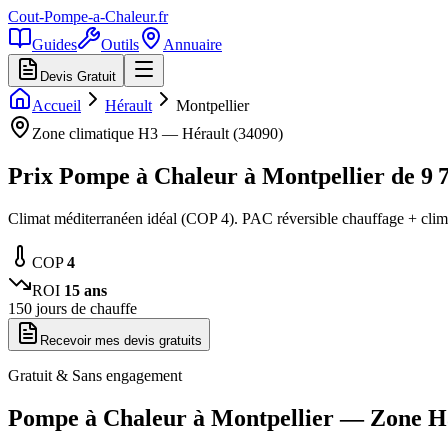
Cout-Pompe-a-Chaleur
.fr
Guides
Outils
Annuaire
Devis Gratuit
Accueil
Hérault
Montpellier
Zone climatique
H3
—
Hérault
(
34090
)
Prix Pompe à Chaleur à
Montpellier
de
9 
Climat méditerranéen idéal (COP 4). PAC réversible chauffage + clima
COP
4
ROI
15
ans
150
jours de chauffe
Recevoir mes devis gratuits
Gratuit & Sans engagement
Pompe à Chaleur à
Montpellier
— Zone
H