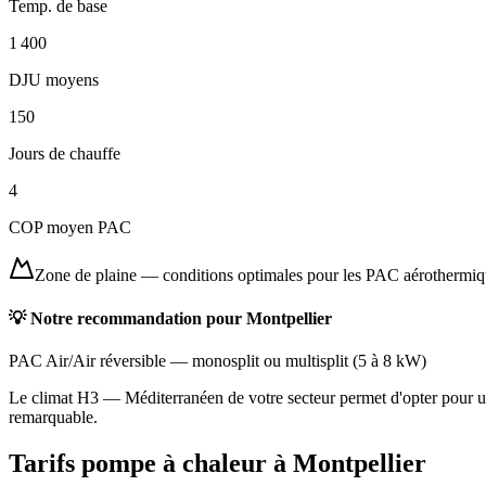
Temp. de base
1 400
DJU moyens
150
Jours de chauffe
4
COP moyen PAC
Zone de plaine
—
conditions optimales pour les PAC aérothermi
💡 Notre recommandation pour
Montpellier
PAC Air/Air réversible
—
monosplit ou multisplit
(
5 à 8 kW
)
Le climat H3 — Méditerranéen de votre secteur permet d'opter pour une
remarquable.
Tarifs pompe à chaleur à
Montpellier