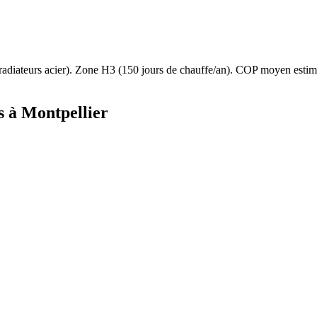
radiateurs acier
). Zone
H3
(
150
jours de chauffe/an). COP moyen esti
s à
Montpellier