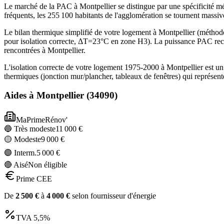
Le marché de la PAC à Montpellier se distingue par une spécificité mé
fréquents, les 255 100 habitants de l'agglomération se tournent massi
Le bilan thermique simplifié de votre logement à Montpellier (mét
pour isolation correcte, ΔT=23°C en zone H3). La puissance PAC rec
rencontrées à Montpellier.
L'isolation correcte de votre logement 1975-2000 à Montpellier est u
thermiques (jonction mur/plancher, tableaux de fenêtres) qui représe
Aides à
Montpellier
(
34090
)
MaPrimeRénov'
🔵 Très modeste
11 000
€
🟡 Modeste
9 000
€
🟣 Interm.
5 000
€
🔴 Aisé
Non éligible
Prime CEE
De
2 500
€
à
4 000
€
selon fournisseur d'énergie
TVA
5,5%