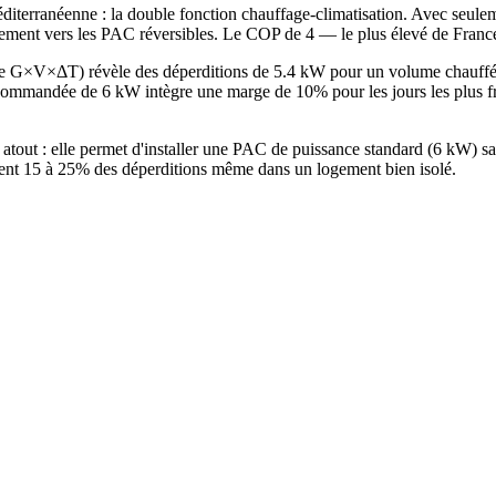
diterranéenne : la double fonction chauffage-climatisation. Avec seulem
vement vers les PAC réversibles. Le COP de 4 — le plus élevé de France
hode G×V×ΔT) révèle des déperditions de 5.4 kW pour un volume chauf
ommandée de 6 kW intègre une marge de 10% pour les jours les plus fro
n atout : elle permet d'installer une PAC de puissance standard (6 kW)
ntent 15 à 25% des déperditions même dans un logement bien isolé.