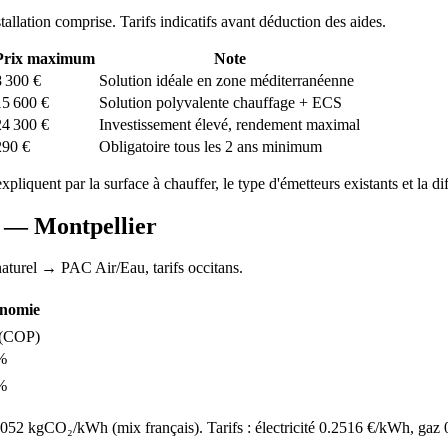
stallation comprise. Tarifs indicatifs avant déduction des aides.
Prix maximum
Note
8 300
€
Solution idéale en zone méditerranéenne
15 600
€
Solution polyvalente chauffage + ECS
24 300
€
Investissement élevé, rendement maximal
290
€
Obligatoire tous les 2 ans minimum
expliquent par la surface à chauffer, le type d'émetteurs existants et la di
AC —
Montpellier
aturel
→ PAC Air/Eau,
tarifs occitans
.
nomie
(COP)
%
%
52 kgCO₂/kWh (mix français). Tarifs : électricité
0.2516
€/kWh, gaz