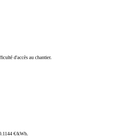
fficulté d'accès au chantier.
0.1144
€/kWh.