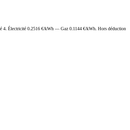
mé
4
. Électricité
0.2516
€/kWh — Gaz
0.1144
€/kWh. Hors déduction