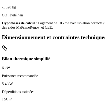
-
1 320
kg
CO₂ évité / an
Hypothèses de calcul :
Logement de
105
m² avec isolation
correcte
(
des aides MaPrimeRénov' et CEE.
Dimensionnement et contraintes technique
Bilan thermique simplifié
6
kW
Puissance recommandée
5.4
kW
Déperditions estimées
105
m²