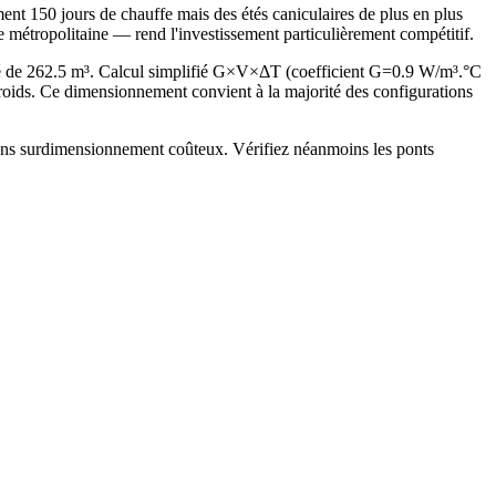
ent 150 jours de chauffe mais des étés caniculaires de plus en plus
 métropolitaine — rend l'investissement particulièrement compétitif.
fé de 262.5 m³. Calcul simplifié G×V×ΔT (coefficient G=0.9 W/m³.°C
ids. Ce dimensionnement convient à la majorité des configurations
 sans surdimensionnement coûteux. Vérifiez néanmoins les ponts