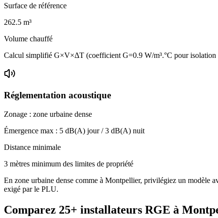
Surface de référence
262.5
m³
Volume chauffé
Calcul simplifié G×V×ΔT (coefficient G=0.9 W/m³.°C pour isolation
Réglementation acoustique
Zonage :
zone urbaine dense
Émergence max :
5
dB(A) jour /
3
dB(A) nuit
Distance minimale
3 mètres minimum des limites de propriété
En zone urbaine dense comme à Montpellier, privilégiez un modèle avec 
exigé par le PLU.
Comparez
25+
installateurs RGE à
Montpe