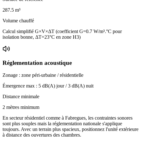
287.5
m³
Volume chauffé
Calcul simplifié G×V×ΔT (coefficient G=0.7 W/m³.°C pour
isolation bonne, ΔT=23°C en zone H3)
Réglementation acoustique
Zonage :
zone péri-urbaine / résidentielle
Émergence max :
5
dB(A) jour /
3
dB(A) nuit
Distance minimale
2 mètres minimum
En secteur résidentiel comme à Fabregues, les contraintes sonores
sont plus souples mais la réglementation nationale s'applique
toujours. Avec un terrain plus spacieux, positionnez l'unité extérieure
à distance des ouvertures des chambres.