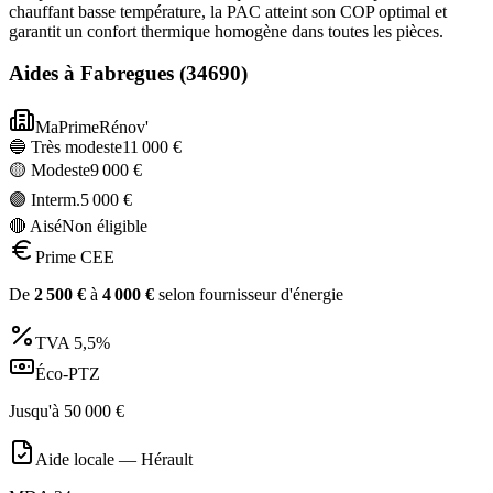
chauffant basse température, la PAC atteint son COP optimal et
garantit un confort thermique homogène dans toutes les pièces.
Aides à
Fabregues
(
34690
)
MaPrimeRénov'
🔵 Très modeste
11 000
€
🟡 Modeste
9 000
€
🟣 Interm.
5 000
€
🔴 Aisé
Non éligible
Prime CEE
De
2 500
€
à
4 000
€
selon fournisseur d'énergie
TVA
5,5%
Éco-PTZ
Jusqu'à
50 000
€
Aide locale —
Hérault