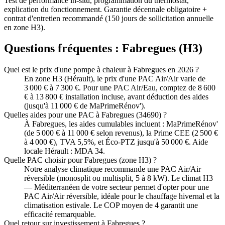
Test de performance in-situ, programmation du thermostat,
explication du fonctionnement. Garantie décennale obligatoire +
contrat d'entretien recommandé (150 jours de sollicitation annuelle
en zone H3).
Questions fréquentes :
Fabregues
(
H3
)
Quel est le prix d'une pompe à chaleur à Fabregues en 2026 ?
En zone H3 (Hérault), le prix d'une PAC Air/Air varie de
3 000 € à 7 300 €. Pour une PAC Air/Eau, comptez de 8 600
€ à 13 800 € installation incluse, avant déduction des aides
(jusqu'à 11 000 € de MaPrimeRénov').
Quelles aides pour une PAC à Fabregues (34690) ?
À Fabregues, les aides cumulables incluent : MaPrimeRénov'
(de 5 000 € à 11 000 € selon revenus), la Prime CEE (2 500 €
à 4 000 €), TVA 5,5%, et Éco-PTZ jusqu'à 50 000 €. Aide
locale Hérault : MDA 34.
Quelle PAC choisir pour Fabregues (zone H3) ?
Notre analyse climatique recommande une PAC Air/Air
réversible (monosplit ou multisplit, 5 à 8 kW). Le climat H3
— Méditerranéen de votre secteur permet d'opter pour une
PAC Air/Air réversible, idéale pour le chauffage hivernal et la
climatisation estivale. Le COP moyen de 4 garantit une
efficacité remarquable.
Quel retour sur investissement à Fabregues ?