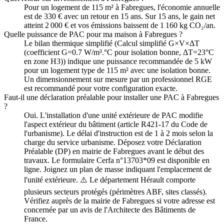
Pour un logement de 115 m² à Fabregues, l'économie annuelle
est de 330 € avec un retour en 15 ans. Sur 15 ans, le gain net
atteint 2 000 € et vos émissions baissent de 1 160 kg CO₂/an.
Quelle puissance de PAC pour ma maison à Fabregues ?
Le bilan thermique simplifié (Calcul simplifié G×V×ΔT
(coefficient G=0.7 W/m³.°C pour isolation bonne, ΔT=23°C
en zone H3)) indique une puissance recommandée de 5 kW
pour un logement type de 115 m² avec une isolation bonne.
Un dimensionnement sur mesure par un professionnel RGE
est recommandé pour votre configuration exacte.
Faut-il une déclaration préalable pour installer une PAC à Fabregues
?
Oui. L'installation d'une unité extérieure de PAC modifie
l'aspect extérieur du bâtiment (article R421-17 du Code de
l'urbanisme). Le délai d'instruction est de 1 à 2 mois selon la
charge du service urbanisme. Déposez votre Déclaration
Préalable (DP) en mairie de Fabregues avant le début des
travaux. Le formulaire Cerfa n°13703*09 est disponible en
ligne. Joignez un plan de masse indiquant l'emplacement de
l'unité extérieure. ⚠️ Le département Hérault comporte
plusieurs secteurs protégés (périmètres ABF, sites classés).
Vérifiez auprès de la mairie de Fabregues si votre adresse est
concernée par un avis de l'Architecte des Bâtiments de
France.