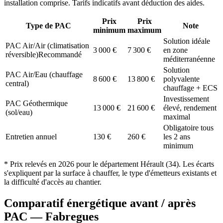
installation comprise. Tarifs indicatifs avant déduction des aides.
Prix
Prix
Type de PAC
Note
minimum
maximum
Solution idéale
PAC Air/Air (climatisation
3 000
€
7 300
€
en zone
réversible)
Recommandé
méditerranéenne
Solution
PAC Air/Eau (chauffage
8 600
€
13 800
€
polyvalente
central)
chauffage + ECS
Investissement
PAC Géothermique
13 000
€
21 600
€
élevé, rendement
(sol/eau)
maximal
Obligatoire tous
Entretien annuel
130
€
260
€
les 2 ans
minimum
* Prix relevés en
2026
pour le département
Hérault
(
34
). Les écarts
s'expliquent par la surface à chauffer, le type d'émetteurs existants et
la difficulté d'accès au chantier.
Comparatif énergétique avant / après
PAC —
Fabregues