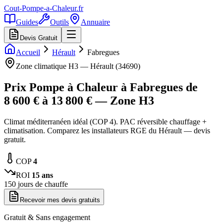
Cout-Pompe-a-Chaleur
.fr
Guides
Outils
Annuaire
Devis Gratuit
Accueil
Hérault
Fabregues
Zone climatique
H3
—
Hérault
(
34690
)
Prix Pompe à Chaleur à
Fabregues
de
8 600
€ à
13 800
€ — Zone
H3
Climat méditerranéen idéal (COP 4). PAC réversible chauffage +
climatisation. Comparez les installateurs RGE du Hérault — devis
gratuit.
COP
4
ROI
15
ans
150
jours de chauffe
Recevoir mes devis gratuits
Gratuit & Sans engagement