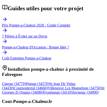
Guides utiles pour votre projet
Prix Pompe-a-Chaleur 2026 : Guide Complet
7 Pièges à Éviter sur un Devis
Pompe-a-Chaleur d'Occasion : Bonne Idée ?
Coût Entretien Pompe-a-Chaleur
Installation pompe-a-chaleur à proximité de
Fabregues
Gigean
(
34770
)
Pignan
(
34570
)
St Jean De Vedas
(
34430
)
Cournonterral
(
34660
)
Villeneuve Les Maguelone
(
34750
)
St
Georges D Orques
(
34680
)
Frontignan
(
34110
)
Juvignac
(
34990
)
Cout-Pompe-a-Chaleur
.fr