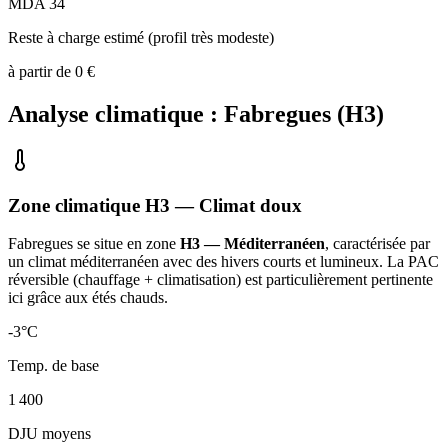
MDA 34
Reste à charge estimé (profil très modeste)
à partir de
0
€
Analyse climatique :
Fabregues
(
H3
)
Zone climatique
H3
— Climat
doux
Fabregues
se situe en zone
H3 — Méditerranéen
, caractérisée par
un
climat méditerranéen avec des hivers courts et lumineux. La PAC
réversible (chauffage + climatisation) est particulièrement pertinente
ici grâce aux étés chauds
.
-3
°C
Temp. de base
1 400
DJU moyens