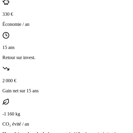
330
€
Économie / an
15
ans
Retour sur invest.
2 000
€
Gain net sur 15 ans
-
1 160
kg
CO₂ évité / an