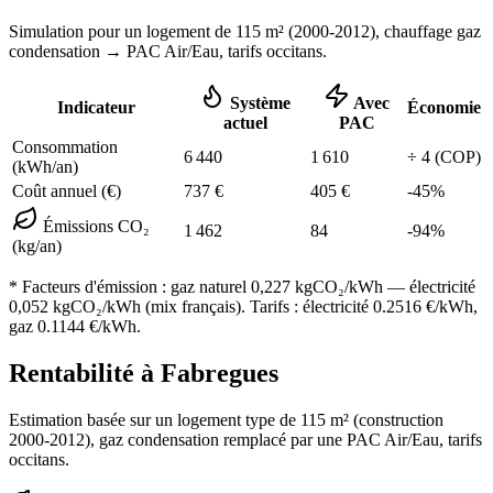
Simulation pour un logement de
115
m² (
2000-2012
), chauffage
gaz
condensation
→ PAC Air/Eau,
tarifs occitans
.
Système
Avec
Indicateur
Économie
actuel
PAC
Consommation
6 440
1 610
÷
4
(COP)
(kWh/an)
Coût annuel (€)
737
€
405
€
-
45
%
Émissions CO₂
1 462
84
-
94
%
(kg/an)
* Facteurs d'émission :
gaz naturel 0,227
kgCO₂/kWh — électricité
0,052 kgCO₂/kWh (mix français). Tarifs : électricité
0.2516
€/kWh,
gaz
0.1144
€/kWh.
Rentabilité à
Fabregues
Estimation basée sur un logement type de
115
m² (construction
2000-2012
),
gaz condensation
remplacé par une PAC Air/Eau,
tarifs
occitans
.