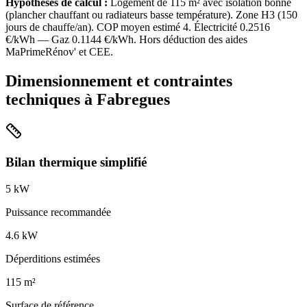
Hypothèses de calcul :
Logement de
115
m² avec isolation
bonne
(
plancher chauffant ou radiateurs basse température
). Zone
H3
(
150
jours de chauffe/an). COP moyen estimé
4
. Électricité
0.2516
€/kWh — Gaz
0.1144
€/kWh. Hors déduction des aides
MaPrimeRénov' et CEE.
Dimensionnement et contraintes
techniques à
Fabregues
Bilan thermique simplifié
5
kW
Puissance recommandée
4.6
kW
Déperditions estimées
115
m²
Surface de référence