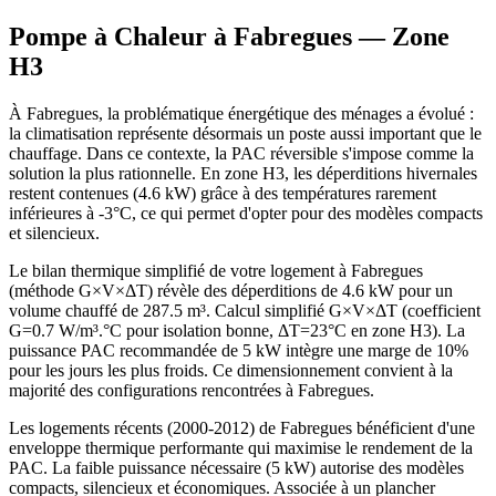
Pompe à Chaleur à
Fabregues
— Zone
H3
À Fabregues, la problématique énergétique des ménages a évolué :
la climatisation représente désormais un poste aussi important que le
chauffage. Dans ce contexte, la PAC réversible s'impose comme la
solution la plus rationnelle. En zone H3, les déperditions hivernales
restent contenues (4.6 kW) grâce à des températures rarement
inférieures à -3°C, ce qui permet d'opter pour des modèles compacts
et silencieux.
Le bilan thermique simplifié de votre logement à Fabregues
(méthode G×V×ΔT) révèle des déperditions de 4.6 kW pour un
volume chauffé de 287.5 m³. Calcul simplifié G×V×ΔT (coefficient
G=0.7 W/m³.°C pour isolation bonne, ΔT=23°C en zone H3). La
puissance PAC recommandée de 5 kW intègre une marge de 10%
pour les jours les plus froids. Ce dimensionnement convient à la
majorité des configurations rencontrées à Fabregues.
Les logements récents (2000-2012) de Fabregues bénéficient d'une
enveloppe thermique performante qui maximise le rendement de la
PAC. La faible puissance nécessaire (5 kW) autorise des modèles
compacts, silencieux et économiques. Associée à un plancher