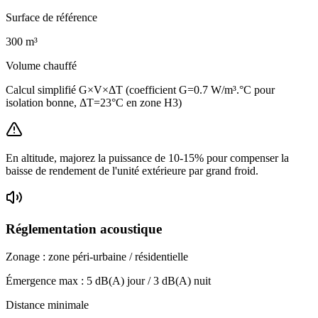
Surface de référence
300
m³
Volume chauffé
Calcul simplifié G×V×ΔT (coefficient G=0.7 W/m³.°C pour
isolation bonne, ΔT=23°C en zone H3)
En altitude, majorez la puissance de 10-15% pour compenser la
baisse de rendement de l'unité extérieure par grand froid.
Réglementation acoustique
Zonage :
zone péri-urbaine / résidentielle
Émergence max :
5
dB(A) jour /
3
dB(A) nuit
Distance minimale