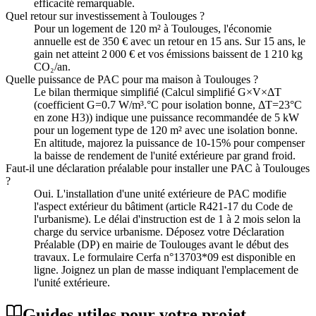
efficacité remarquable.
Quel retour sur investissement à Toulouges ?
Pour un logement de 120 m² à Toulouges, l'économie
annuelle est de 350 € avec un retour en 15 ans. Sur 15 ans, le
gain net atteint 2 000 € et vos émissions baissent de 1 210 kg
CO₂/an.
Quelle puissance de PAC pour ma maison à Toulouges ?
Le bilan thermique simplifié (Calcul simplifié G×V×ΔT
(coefficient G=0.7 W/m³.°C pour isolation bonne, ΔT=23°C
en zone H3)) indique une puissance recommandée de 5 kW
pour un logement type de 120 m² avec une isolation bonne.
En altitude, majorez la puissance de 10-15% pour compenser
la baisse de rendement de l'unité extérieure par grand froid.
Faut-il une déclaration préalable pour installer une PAC à Toulouges
?
Oui. L'installation d'une unité extérieure de PAC modifie
l'aspect extérieur du bâtiment (article R421-17 du Code de
l'urbanisme). Le délai d'instruction est de 1 à 2 mois selon la
charge du service urbanisme. Déposez votre Déclaration
Préalable (DP) en mairie de Toulouges avant le début des
travaux. Le formulaire Cerfa n°13703*09 est disponible en
ligne. Joignez un plan de masse indiquant l'emplacement de
l'unité extérieure.
Guides utiles pour votre projet