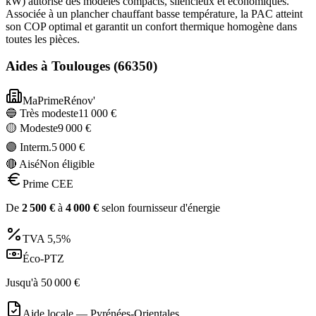
kW) autorise des modèles compacts, silencieux et économiques.
Associée à un plancher chauffant basse température, la PAC atteint
son COP optimal et garantit un confort thermique homogène dans
toutes les pièces.
Aides à
Toulouges
(
66350
)
MaPrimeRénov'
🔵 Très modeste
11 000
€
🟡 Modeste
9 000
€
🟣 Interm.
5 000
€
🔴 Aisé
Non éligible
Prime CEE
De
2 500
€
à
4 000
€
selon fournisseur d'énergie
TVA
5,5%
Éco-PTZ
Jusqu'à
50 000
€
Aide locale —
Pyrénées-Orientales