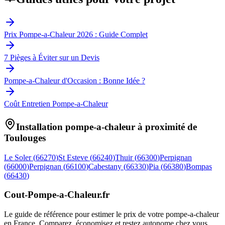
Prix Pompe-a-Chaleur 2026 : Guide Complet
7 Pièges à Éviter sur un Devis
Pompe-a-Chaleur d'Occasion : Bonne Idée ?
Coût Entretien Pompe-a-Chaleur
Installation pompe-a-chaleur à proximité de
Toulouges
Le Soler
(
66270
)
St Esteve
(
66240
)
Thuir
(
66300
)
Perpignan
(
66000
)
Perpignan
(
66100
)
Cabestany
(
66330
)
Pia
(
66380
)
Bompas
(
66430
)
Cout-Pompe-a-Chaleur
.fr
Le guide de référence pour estimer le prix de votre pompe-a-chaleur
en France. Comparez, économisez et restez autonome chez vous.