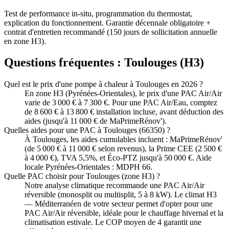
Test de performance in-situ, programmation du thermostat,
explication du fonctionnement. Garantie décennale obligatoire +
contrat d'entretien recommandé (150 jours de sollicitation annuelle
en zone H3).
Questions fréquentes :
Toulouges
(
H3
)
Quel est le prix d'une pompe à chaleur à Toulouges en 2026 ?
En zone H3 (Pyrénées-Orientales), le prix d'une PAC Air/Air
varie de 3 000 € à 7 300 €. Pour une PAC Air/Eau, comptez
de 8 600 € à 13 800 € installation incluse, avant déduction des
aides (jusqu'à 11 000 € de MaPrimeRénov').
Quelles aides pour une PAC à Toulouges (66350) ?
À Toulouges, les aides cumulables incluent : MaPrimeRénov'
(de 5 000 € à 11 000 € selon revenus), la Prime CEE (2 500 €
à 4 000 €), TVA 5,5%, et Éco-PTZ jusqu'à 50 000 €. Aide
locale Pyrénées-Orientales : MDPH 66.
Quelle PAC choisir pour Toulouges (zone H3) ?
Notre analyse climatique recommande une PAC Air/Air
réversible (monosplit ou multisplit, 5 à 8 kW). Le climat H3
— Méditerranéen de votre secteur permet d'opter pour une
PAC Air/Air réversible, idéale pour le chauffage hivernal et la
climatisation estivale. Le COP moyen de 4 garantit une