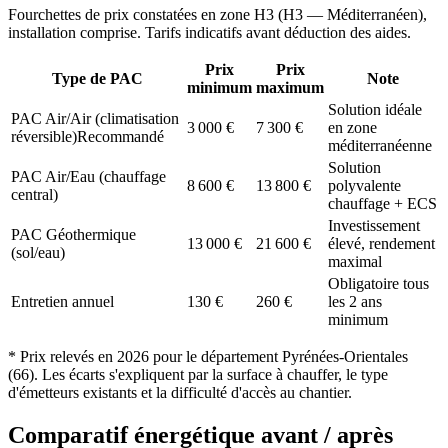
Fourchettes de prix constatées en zone
H3
(
H3 — Méditerranéen
),
installation comprise. Tarifs indicatifs avant déduction des aides.
Prix
Prix
Type de PAC
Note
minimum
maximum
Solution idéale
PAC Air/Air (climatisation
3 000
€
7 300
€
en zone
réversible)
Recommandé
méditerranéenne
Solution
PAC Air/Eau (chauffage
8 600
€
13 800
€
polyvalente
central)
chauffage + ECS
Investissement
PAC Géothermique
13 000
€
21 600
€
élevé, rendement
(sol/eau)
maximal
Obligatoire tous
Entretien annuel
130
€
260
€
les 2 ans
minimum
* Prix relevés en
2026
pour le département
Pyrénées-Orientales
(
66
). Les écarts s'expliquent par la surface à chauffer, le type
d'émetteurs existants et la difficulté d'accès au chantier.
Comparatif énergétique avant / après