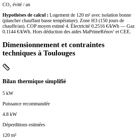
CO₂ évité / an
Hypothèses de calcul :
Logement de
120
m² avec isolation
bonne
(
plancher chauffant basse température
). Zone
H3
(
150
jours de
chauffe/an). COP moyen estimé
4
. Électricité
0.2516
€/kWh — Gaz
0.1144
€/kWh. Hors déduction des aides MaPrimeRénov' et CEE.
Dimensionnement et contraintes
techniques à
Toulouges
Bilan thermique simplifié
5
kW
Puissance recommandée
4.8
kW
Déperditions estimées
120
m²