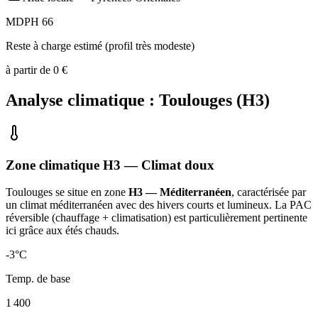
MDPH 66
Reste à charge estimé (profil très modeste)
à partir de
0
€
Analyse climatique :
Toulouges
(
H3
)
Zone climatique
H3
— Climat
doux
Toulouges
se situe en zone
H3 — Méditerranéen
, caractérisée par
un
climat méditerranéen avec des hivers courts et lumineux. La PAC
réversible (chauffage + climatisation) est particulièrement pertinente
ici grâce aux étés chauds
.
-3
°C
Temp. de base
1 400