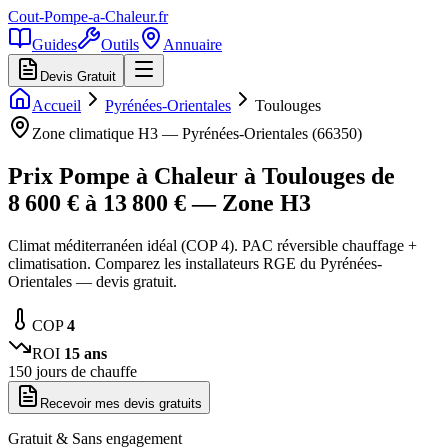
Cout-Pompe-a-Chaleur
.fr
Guides
Outils
Annuaire
Devis Gratuit
Accueil
Pyrénées-Orientales
Toulouges
Zone climatique
H3
—
Pyrénées-Orientales
(
66350
)
Prix Pompe à Chaleur à
Toulouges
de
8 600
€ à
13 800
€ — Zone
H3
Climat méditerranéen idéal (COP 4). PAC réversible chauffage +
climatisation. Comparez les installateurs RGE du Pyrénées-
Orientales — devis gratuit.
COP
4
ROI
15
ans
150
jours de chauffe
Recevoir mes devis gratuits
Gratuit & Sans engagement