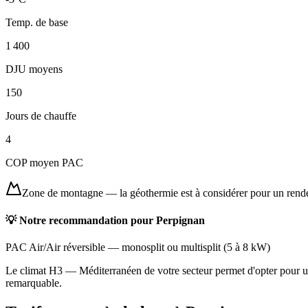
Temp. de base
1 400
DJU moyens
150
Jours de chauffe
4
COP moyen PAC
Zone de montagne
—
la géothermie est à considérer pour un ren
💡 Notre recommandation pour
Perpignan
PAC Air/Air réversible
—
monosplit ou multisplit
(
5 à 8 kW
)
Le climat H3 — Méditerranéen de votre secteur permet d'opter pour une
remarquable.