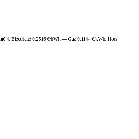
timé
4
. Électricité
0.2516
€/kWh — Gaz
0.1144
€/kWh. Hors