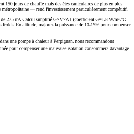
t 150 jours de chauffe mais des étés caniculaires de plus en plus
 métropolitaine — rend l'investissement particulièrement compétitif.
é de 275 m³. Calcul simplifié G×V×ΔT (coefficient G=1.8 W/m³.°C
froids. En altitude, majorez la puissance de 10-15% pour compenser
tir dans une pompe à chaleur à Perpignan, nous recommandons
nsionnée pour compenser une mauvaise isolation consommera davantage