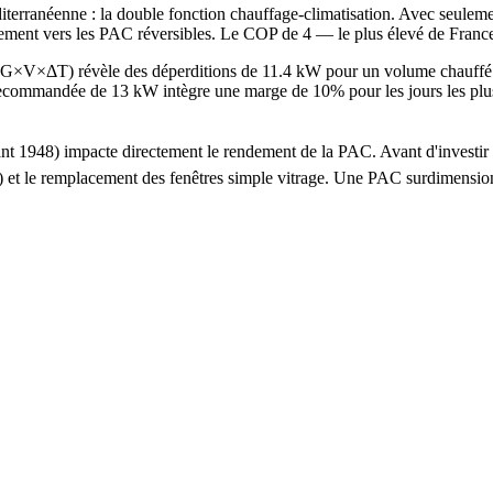
terranéenne : la double fonction chauffage-climatisation. Avec seulemen
vement vers les PAC réversibles. Le COP de 4 — le plus élevé de France
de G×V×ΔT) révèle des déperditions de 11.4 kW pour un volume chauff
ommandée de 13 kW intègre une marge de 10% pour les jours les plus 
 avant 1948) impacte directement le rendement de la PAC. Avant d'inves
 ans) et le remplacement des fenêtres simple vitrage. Une PAC surdime