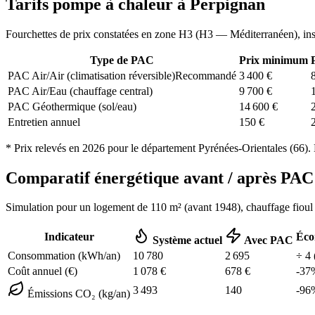
Tarifs pompe à chaleur à
Perpignan
Fourchettes de prix constatées en zone
H3
(
H3 — Méditerranéen
), in
Type de PAC
Prix minimum
PAC Air/Air (climatisation réversible)
Recommandé
3 400
€
PAC Air/Eau (chauffage central)
9 700
€
PAC Géothermique (sol/eau)
14 600
€
Entretien annuel
150
€
* Prix relevés en
2026
pour le département
Pyrénées-Orientales
(
66
).
Comparatif énergétique avant / après P
Simulation pour un logement de
110
m² (
avant 1948
), chauffage
fioul
Indicateur
Éco
Système actuel
Avec PAC
Consommation (kWh/an)
10 780
2 695
÷
4
Coût annuel (€)
1 078
€
678
€
-
37
3 493
140
-
96
Émissions CO₂ (kg/an)