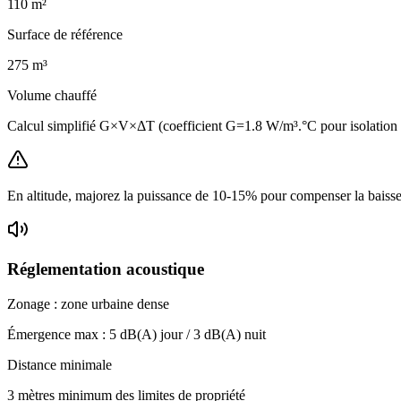
110
m²
Surface de référence
275
m³
Volume chauffé
Calcul simplifié G×V×ΔT (coefficient G=1.8 W/m³.°C pour isolatio
En altitude, majorez la puissance de 10-15% pour compenser la baisse 
Réglementation acoustique
Zonage :
zone urbaine dense
Émergence max :
5
dB(A) jour /
3
dB(A) nuit
Distance minimale
3 mètres minimum des limites de propriété