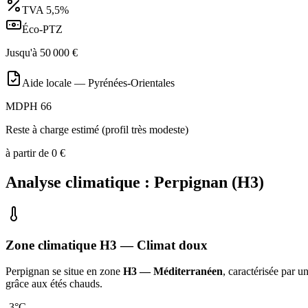
TVA
5,5%
Éco-PTZ
Jusqu'à
50 000
€
Aide locale —
Pyrénées-Orientales
MDPH 66
Reste à charge estimé (profil très modeste)
à partir de
0
€
Analyse climatique :
Perpignan
(
H3
)
Zone climatique
H3
— Climat
doux
Perpignan
se situe en zone
H3 — Méditerranéen
, caractérisée par u
grâce aux étés chauds
.
-3
°C