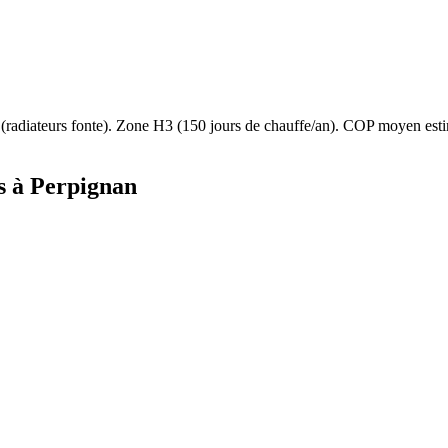
(
radiateurs fonte
). Zone
H3
(
150
jours de chauffe/an). COP moyen es
s à
Perpignan