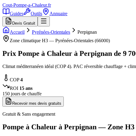
Cout-Pompe-a-Chaleur
.fr
Guides
Outils
Annuaire
Devis Gratuit
Accueil
Pyrénées-Orientales
Perpignan
Zone climatique
H3
—
Pyrénées-Orientales
(
66000
)
Prix Pompe à Chaleur à
Perpignan
de
9 70
Climat méditerranéen idéal (COP 4). PAC réversible chauffage + clima
COP
4
ROI
15
ans
150
jours de chauffe
Recevoir mes devis gratuits
Gratuit & Sans engagement
Pompe à Chaleur à
Perpignan
— Zone
H3