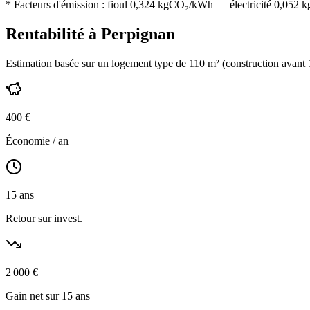
* Facteurs d'émission :
fioul 0,324
kgCO₂/kWh — électricité 0,052 kgC
Rentabilité à
Perpignan
Estimation basée sur un logement type de
110
m² (construction
avant
400
€
Économie / an
15
ans
Retour sur invest.
2 000
€
Gain net sur 15 ans