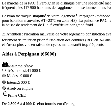
Le marché de la PAC à Perpignan se distingue par une spécificité médi
fréquents, les 117 900 habitants de l'agglomération se tournent massi
Le bilan thermique simplifié de votre logement à Perpignan (métho
pour isolation mauvaise, ΔT=23°C en zone H3). La puissance PAC rec
la baisse de rendement de l'unité extérieure par grand froid.
⚠️ Attention : l'isolation mauvaise de votre logement (construction
fortement de traiter en priorité l'isolation des combles (ROI en 3-4
et s'usera plus vite en raison de cycles marche/arrêt trop fréquents.
Aides à
Perpignan
(
66000
)
MaPrimeRénov'
🔵 Très modeste
11 000
€
🟡 Modeste
9 000
€
🟣 Interm.
5 000
€
🔴 Aisé
Non éligible
Prime CEE
De
2 500
€
à
4 000
€
selon fournisseur d'énergie