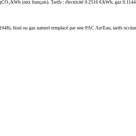
O₂/kWh (mix français). Tarifs : électricité
0.2516
€/kWh, gaz
0.1144
 1948
),
fioul ou gaz naturel
remplacé par une PAC Air/Eau,
tarifs occita