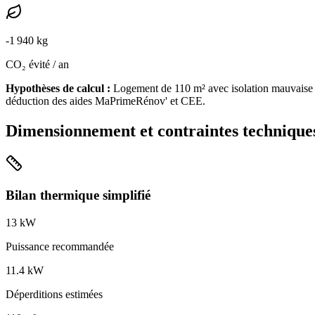
-
1 940
kg
CO₂ évité / an
Hypothèses de calcul :
Logement de
110
m² avec isolation
mauvaise
déduction des aides MaPrimeRénov' et CEE.
Dimensionnement et contraintes technique
Bilan thermique simplifié
13
kW
Puissance recommandée
11.4
kW
Déperditions estimées