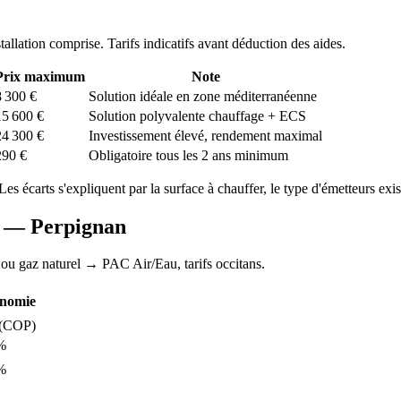
stallation comprise. Tarifs indicatifs avant déduction des aides.
Prix maximum
Note
8 300
€
Solution idéale en zone méditerranéenne
15 600
€
Solution polyvalente chauffage + ECS
24 300
€
Investissement élevé, rendement maximal
290
€
Obligatoire tous les 2 ans minimum
 Les écarts s'expliquent par la surface à chauffer, le type d'émetteurs exist
AC —
Perpignan
 ou gaz naturel
→ PAC Air/Eau,
tarifs occitans
.
nomie
(COP)
%
%