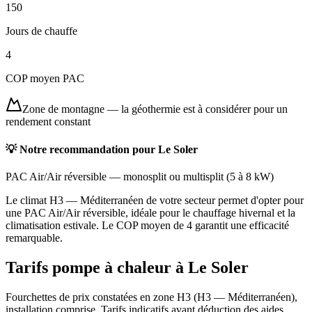
150
Jours de chauffe
4
COP moyen PAC
Zone de montagne
—
la géothermie est à considérer pour un
rendement constant
💡 Notre recommandation pour
Le Soler
PAC Air/Air réversible
—
monosplit ou multisplit
(
5 à 8 kW
)
Le climat H3 — Méditerranéen de votre secteur permet d'opter pour
une PAC Air/Air réversible, idéale pour le chauffage hivernal et la
climatisation estivale. Le COP moyen de 4 garantit une efficacité
remarquable.
Tarifs pompe à chaleur à
Le Soler
Fourchettes de prix constatées en zone
H3
(
H3 — Méditerranéen
),
installation comprise. Tarifs indicatifs avant déduction des aides.