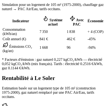
Simulation pour un logement de
105
m² (
1975-2000
), chauffage
gaz
naturel
→ PAC Air/Eau,
tarifs occitans
.
Système
Avec
Indicateur
Économie
actuel
PAC
Consommation
7 350
1 838
÷
4
(COP)
(kWh/an)
Coût annuel (€)
841
€
462
€
-
45
%
Émissions CO₂
1 668
96
-
94
%
(kg/an)
* Facteurs d'émission :
gaz naturel 0,227
kgCO₂/kWh — électricité
0,052 kgCO₂/kWh (mix français). Tarifs : électricité
0.2516
€/kWh,
gaz
0.1144
€/kWh.
Rentabilité à
Le Soler
Estimation basée sur un logement type de
105
m² (construction
1975-2000
),
gaz naturel
remplacé par une PAC Air/Eau,
tarifs
occitans
.