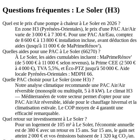
Questions fréquentes :
Le Soler
(
H3
)
Quel est le prix d'une pompe à chaleur à Le Soler en 2026 ?
En zone H3 (Pyrénées-Orientales), le prix d'une PAC Air/Air
varie de 3 000 € à 7 300 €. Pour une PAC Air/Eau, comptez
de 8 600 € à 13 800 € installation incluse, avant déduction des
aides (jusqu'à 11 000 € de MaPrimeRénov').
Quelles aides pour une PAC à Le Soler (66270) ?
À Le Soler, les aides cumulables incluent : MaPrimeRénov'
(de 5 000 € à 11 000 € selon revenus), la Prime CEE (2 500 €
à 4 000 €), TVA 5,5%, et Éco-PTZ jusqu'à 50 000 €. Aide
locale Pyrénées-Orientales : MDPH 66.
Quelle PAC choisir pour Le Soler (zone H3) ?
Notre analyse climatique recommande une PAC Air/Air
réversible (monosplit ou multisplit, 5 à 8 kW). Le climat H3
— Méditerranéen de votre secteur permet d'opter pour une
PAC Air/Air réversible, idéale pour le chauffage hivernal et la
climatisation estivale. Le COP moyen de 4 garantit une
efficacité remarquable.
Quel retour sur investissement à Le Soler ?
Pour un logement de 105 m² à Le Soler, l'économie annuelle
est de 380 € avec un retour en 15 ans. Sur 15 ans, le gain net
atteint 2 000 € et vos émissions baissent de 1 320 kg CO₂/an.