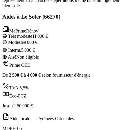
représentent 15 à 25% des déperditions même dans un logement
bien isolé.
Aides à
Le Soler
(
66270
)
MaPrimeRénov'
🔵 Très modeste
11 000
€
🟡 Modeste
9 000
€
🟣 Interm.
5 000
€
🔴 Aisé
Non éligible
Prime CEE
De
2 500
€
à
4 000
€
selon fournisseur d'énergie
TVA
5,5%
Éco-PTZ
Jusqu'à
50 000
€
Aide locale —
Pyrénées-Orientales
MDPH 66