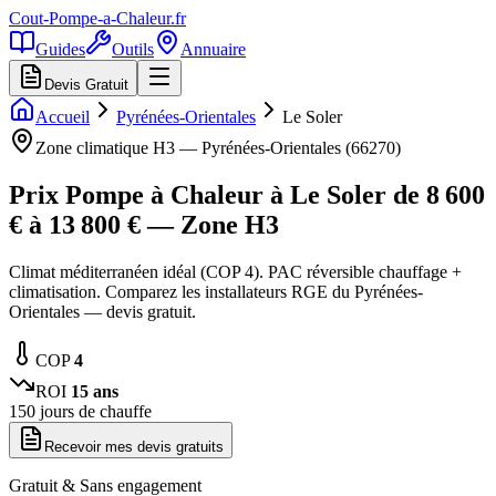
Cout-Pompe-a-Chaleur
.fr
Guides
Outils
Annuaire
Devis Gratuit
Accueil
Pyrénées-Orientales
Le Soler
Zone climatique
H3
—
Pyrénées-Orientales
(
66270
)
Prix Pompe à Chaleur à
Le Soler
de
8 600
€ à
13 800
€ — Zone
H3
Climat méditerranéen idéal (COP 4). PAC réversible chauffage +
climatisation. Comparez les installateurs RGE du Pyrénées-
Orientales — devis gratuit.
COP
4
ROI
15
ans
150
jours de chauffe
Recevoir mes devis gratuits
Gratuit & Sans engagement