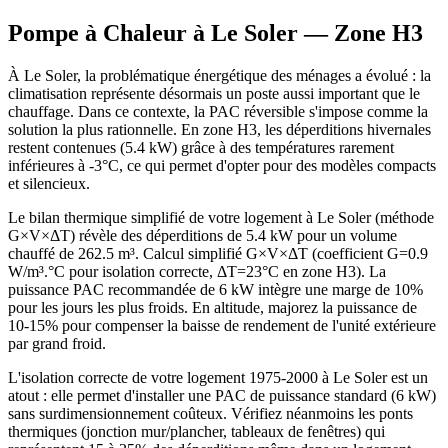
Pompe à Chaleur à
Le Soler
— Zone
H3
À Le Soler, la problématique énergétique des ménages a évolué : la
climatisation représente désormais un poste aussi important que le
chauffage. Dans ce contexte, la PAC réversible s'impose comme la
solution la plus rationnelle. En zone H3, les déperditions hivernales
restent contenues (5.4 kW) grâce à des températures rarement
inférieures à -3°C, ce qui permet d'opter pour des modèles compacts
et silencieux.
Le bilan thermique simplifié de votre logement à Le Soler (méthode
G×V×ΔT) révèle des déperditions de 5.4 kW pour un volume
chauffé de 262.5 m³. Calcul simplifié G×V×ΔT (coefficient G=0.9
W/m³.°C pour isolation correcte, ΔT=23°C en zone H3). La
puissance PAC recommandée de 6 kW intègre une marge de 10%
pour les jours les plus froids. En altitude, majorez la puissance de
10-15% pour compenser la baisse de rendement de l'unité extérieure
par grand froid.
L'isolation correcte de votre logement 1975-2000 à Le Soler est un
atout : elle permet d'installer une PAC de puissance standard (6 kW)
sans surdimensionnement coûteux. Vérifiez néanmoins les ponts
thermiques (jonction mur/plancher, tableaux de fenêtres) qui