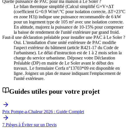
Quelle puissance de PAC pour ma maison à Le Soler ?
Le bilan thermique simplifié (Calcul simplifié G×V×ΔT
(coefficient G=0.9 W/m³.°C pour isolation correcte, ΔT=23°C
en zone H3)) indique une puissance recommandée de 6 kW
pour un logement type de 105 m² avec une isolation correcte.
En altitude, majorez la puissance de 10-15% pour compenser
la baisse de rendement de l'unité extérieure par grand froid.
Faut-il une déclaration préalable pour installer une PAC à Le Soler ?
Oui. L'installation d'une unité extérieure de PAC modifie
l'aspect extérieur du bâtiment (article R421-17 du Code de
l'urbanisme). Le délai d'instruction est de 1 à 2 mois selon la
charge du service urbanisme. Déposez votre Déclaration
Préalable (DP) en mairie de Le Soler avant le début des
travaux. Le formulaire Cerfa n°13703*09 est disponible en
ligne. Joignez un plan de masse indiquant l'emplacement de
l'unité extérieure.
Guides utiles pour votre projet
Prix Pompe-a-Chaleur 2026 : Guide Complet
7 Pièges à Éviter sur un Devis