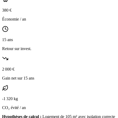
380
€
Économie / an
15
ans
Retour sur invest.
2 000
€
Gain net sur 15 ans
-
1 320
kg
CO₂ évité / an
Hypothèses de calcul :
Logement de
105
m² avec isolation
correcte