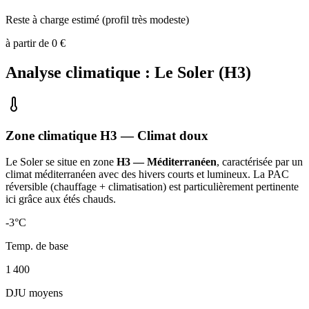
Reste à charge estimé (profil très modeste)
à partir de
0
€
Analyse climatique :
Le Soler
(
H3
)
Zone climatique
H3
— Climat
doux
Le Soler
se situe en zone
H3 — Méditerranéen
, caractérisée par un
climat méditerranéen avec des hivers courts et lumineux. La PAC
réversible (chauffage + climatisation) est particulièrement pertinente
ici grâce aux étés chauds
.
-3
°C
Temp. de base
1 400
DJU moyens