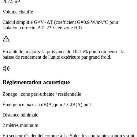
262.5
m³
Volume chauffé
Calcul simplifié G×V×ΔT (coefficient G=0.9 W/m³.°C pour
isolation correcte, ΔT=23°C en zone H3)
En altitude, majorez la puissance de 10-15% pour compenser la
baisse de rendement de l'unité extérieure par grand froid.
Réglementation acoustique
Zonage :
zone péri-urbaine / résidentielle
Émergence max :
5
dB(A) jour /
3
dB(A) nuit
Distance minimale
2 mètres minimum
En secteur résidentiel comme à Le Soler, les contraintes sonores sont