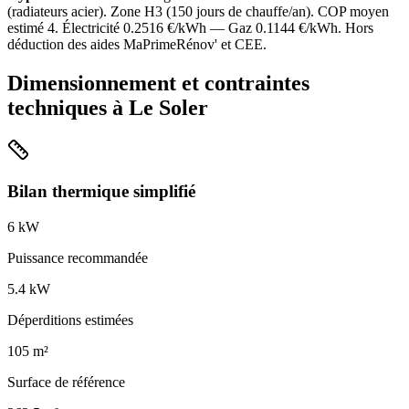
(
radiateurs acier
). Zone
H3
(
150
jours de chauffe/an). COP moyen
estimé
4
. Électricité
0.2516
€/kWh — Gaz
0.1144
€/kWh. Hors
déduction des aides MaPrimeRénov' et CEE.
Dimensionnement et contraintes
techniques à
Le Soler
Bilan thermique simplifié
6
kW
Puissance recommandée
5.4
kW
Déperditions estimées
105
m²
Surface de référence