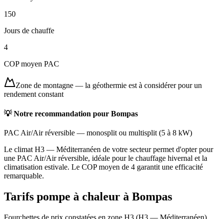
150
Jours de chauffe
4
COP moyen PAC
Zone de montagne
—
la géothermie est à considérer pour un
rendement constant
💡 Notre recommandation pour
Bompas
PAC Air/Air réversible
—
monosplit ou multisplit
(
5 à 8 kW
)
Le climat H3 — Méditerranéen de votre secteur permet d'opter pour
une PAC Air/Air réversible, idéale pour le chauffage hivernal et la
climatisation estivale. Le COP moyen de 4 garantit une efficacité
remarquable.
Tarifs pompe à chaleur à
Bompas
Fourchettes de prix constatées en zone
H3
(
H3 — Méditerranéen
),