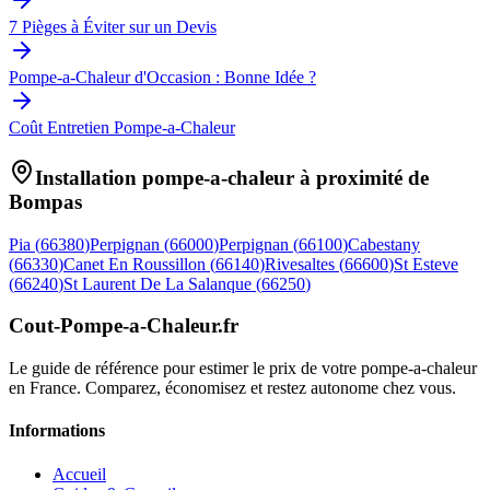
7 Pièges à Éviter sur un Devis
Pompe-a-Chaleur d'Occasion : Bonne Idée ?
Coût Entretien Pompe-a-Chaleur
Installation pompe-a-chaleur à proximité de
Bompas
Pia
(
66380
)
Perpignan
(
66000
)
Perpignan
(
66100
)
Cabestany
(
66330
)
Canet En Roussillon
(
66140
)
Rivesaltes
(
66600
)
St Esteve
(
66240
)
St Laurent De La Salanque
(
66250
)
Cout-Pompe-a-Chaleur
.fr
Le guide de référence pour estimer le prix de votre pompe-a-chaleur
en France. Comparez, économisez et restez autonome chez vous.
Informations
Accueil