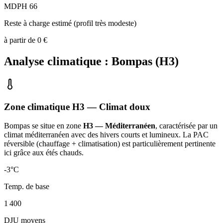
MDPH 66
Reste à charge estimé (profil très modeste)
à partir de
0
€
Analyse climatique :
Bompas
(
H3
)
Zone climatique
H3
— Climat
doux
Bompas
se situe en zone
H3 — Méditerranéen
, caractérisée par un
climat méditerranéen avec des hivers courts et lumineux. La PAC
réversible (chauffage + climatisation) est particulièrement pertinente
ici grâce aux étés chauds
.
-3
°C
Temp. de base
1 400
DJU moyens