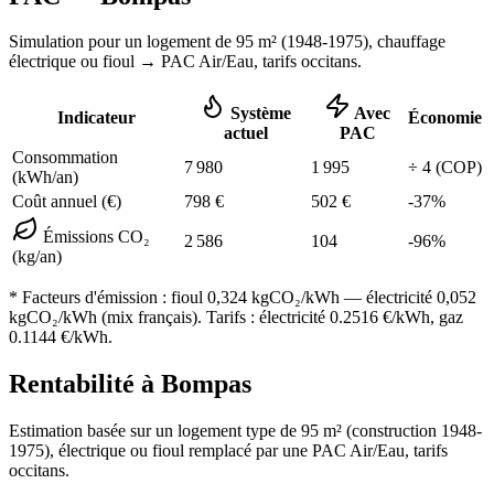
Simulation pour un logement de
95
m² (
1948-1975
), chauffage
électrique ou fioul
→ PAC Air/Eau,
tarifs occitans
.
Système
Avec
Indicateur
Économie
actuel
PAC
Consommation
7 980
1 995
÷
4
(COP)
(kWh/an)
Coût annuel (€)
798
€
502
€
-
37
%
Émissions CO₂
2 586
104
-
96
%
(kg/an)
* Facteurs d'émission :
fioul 0,324
kgCO₂/kWh — électricité 0,052
kgCO₂/kWh (mix français). Tarifs : électricité
0.2516
€/kWh, gaz
0.1144
€/kWh.
Rentabilité à
Bompas
Estimation basée sur un logement type de
95
m² (construction
1948-
1975
),
électrique ou fioul
remplacé par une PAC Air/Eau,
tarifs
occitans
.