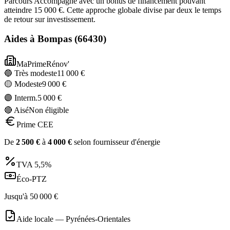
Parcours Accompagné avec un bonus de financement pouvant
atteindre 15 000 €. Cette approche globale divise par deux le temps
de retour sur investissement.
Aides à
Bompas
(
66430
)
MaPrimeRénov'
🔵 Très modeste
11 000
€
🟡 Modeste
9 000
€
🟣 Interm.
5 000
€
🔴 Aisé
Non éligible
Prime CEE
De
2 500
€
à
4 000
€
selon fournisseur d'énergie
TVA
5,5%
Éco-PTZ
Jusqu'à
50 000
€
Aide locale —
Pyrénées-Orientales