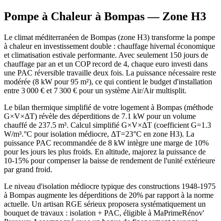
Pompe à Chaleur à
Bompas
— Zone
H3
Le climat méditerranéen de Bompas (zone H3) transforme la pompe
à chaleur en investissement double : chauffage hivernal économique
et climatisation estivale performante. Avec seulement 150 jours de
chauffage par an et un COP record de 4, chaque euro investi dans
une PAC réversible travaille deux fois. La puissance nécessaire reste
modérée (8 kW pour 95 m²), ce qui contient le budget d'installation
entre 3 000 € et 7 300 € pour un système Air/Air multisplit.
Le bilan thermique simplifié de votre logement à Bompas (méthode
G×V×ΔT) révèle des déperditions de 7.1 kW pour un volume
chauffé de 237.5 m³. Calcul simplifié G×V×ΔT (coefficient G=1.3
W/m³.°C pour isolation médiocre, ΔT=23°C en zone H3). La
puissance PAC recommandée de 8 kW intègre une marge de 10%
pour les jours les plus froids. En altitude, majorez la puissance de
10-15% pour compenser la baisse de rendement de l'unité extérieure
par grand froid.
Le niveau d'isolation médiocre typique des constructions 1948-1975
à Bompas augmente les déperditions de 20% par rapport à la norme
actuelle. Un artisan RGE sérieux proposera systématiquement un
bouquet de travaux : isolation + PAC, éligible à MaPrimeRénov'