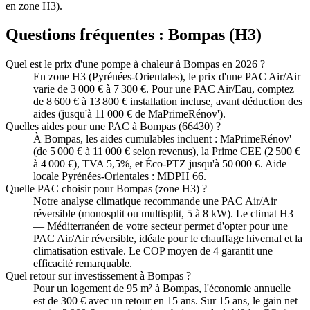
en zone H3).
Questions fréquentes :
Bompas
(
H3
)
Quel est le prix d'une pompe à chaleur à Bompas en 2026 ?
En zone H3 (Pyrénées-Orientales), le prix d'une PAC Air/Air
varie de 3 000 € à 7 300 €. Pour une PAC Air/Eau, comptez
de 8 600 € à 13 800 € installation incluse, avant déduction des
aides (jusqu'à 11 000 € de MaPrimeRénov').
Quelles aides pour une PAC à Bompas (66430) ?
À Bompas, les aides cumulables incluent : MaPrimeRénov'
(de 5 000 € à 11 000 € selon revenus), la Prime CEE (2 500 €
à 4 000 €), TVA 5,5%, et Éco-PTZ jusqu'à 50 000 €. Aide
locale Pyrénées-Orientales : MDPH 66.
Quelle PAC choisir pour Bompas (zone H3) ?
Notre analyse climatique recommande une PAC Air/Air
réversible (monosplit ou multisplit, 5 à 8 kW). Le climat H3
— Méditerranéen de votre secteur permet d'opter pour une
PAC Air/Air réversible, idéale pour le chauffage hivernal et la
climatisation estivale. Le COP moyen de 4 garantit une
efficacité remarquable.
Quel retour sur investissement à Bompas ?
Pour un logement de 95 m² à Bompas, l'économie annuelle
est de 300 € avec un retour en 15 ans. Sur 15 ans, le gain net