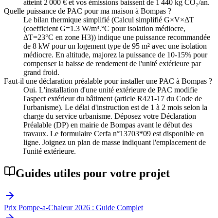
atteint 2 000 € et vos émissions baissent de 1 440 kg CO₂/an.
Quelle puissance de PAC pour ma maison à Bompas ?
Le bilan thermique simplifié (Calcul simplifié G×V×ΔT
(coefficient G=1.3 W/m³.°C pour isolation médiocre,
ΔT=23°C en zone H3)) indique une puissance recommandée
de 8 kW pour un logement type de 95 m² avec une isolation
médiocre. En altitude, majorez la puissance de 10-15% pour
compenser la baisse de rendement de l'unité extérieure par
grand froid.
Faut-il une déclaration préalable pour installer une PAC à Bompas ?
Oui. L'installation d'une unité extérieure de PAC modifie
l'aspect extérieur du bâtiment (article R421-17 du Code de
l'urbanisme). Le délai d'instruction est de 1 à 2 mois selon la
charge du service urbanisme. Déposez votre Déclaration
Préalable (DP) en mairie de Bompas avant le début des
travaux. Le formulaire Cerfa n°13703*09 est disponible en
ligne. Joignez un plan de masse indiquant l'emplacement de
l'unité extérieure.
Guides utiles pour votre projet
Prix Pompe-a-Chaleur 2026 : Guide Complet