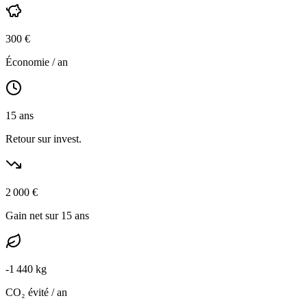
300
€
Économie / an
15
ans
Retour sur invest.
2 000
€
Gain net sur 15 ans
-
1 440
kg
CO₂ évité / an