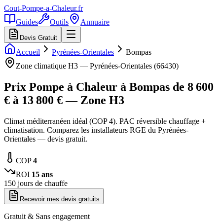
Cout-Pompe-a-Chaleur
.fr
Guides
Outils
Annuaire
Devis Gratuit
Accueil
Pyrénées-Orientales
Bompas
Zone climatique
H3
—
Pyrénées-Orientales
(
66430
)
Prix Pompe à Chaleur à
Bompas
de
8 600
€ à
13 800
€ — Zone
H3
Climat méditerranéen idéal (COP 4). PAC réversible chauffage +
climatisation. Comparez les installateurs RGE du Pyrénées-
Orientales — devis gratuit.
COP
4
ROI
15
ans
150
jours de chauffe
Recevoir mes devis gratuits
Gratuit & Sans engagement