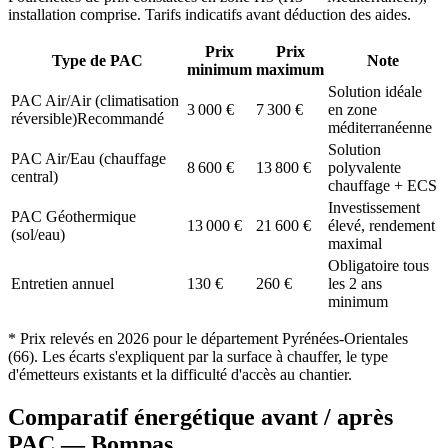
installation comprise. Tarifs indicatifs avant déduction des aides.
Prix
Prix
Type de PAC
Note
minimum
maximum
Solution idéale
PAC Air/Air (climatisation
3 000
€
7 300
€
en zone
réversible)
Recommandé
méditerranéenne
Solution
PAC Air/Eau (chauffage
8 600
€
13 800
€
polyvalente
central)
chauffage + ECS
Investissement
PAC Géothermique
13 000
€
21 600
€
élevé, rendement
(sol/eau)
maximal
Obligatoire tous
Entretien annuel
130
€
260
€
les 2 ans
minimum
* Prix relevés en
2026
pour le département
Pyrénées-Orientales
(
66
). Les écarts s'expliquent par la surface à chauffer, le type
d'émetteurs existants et la difficulté d'accès au chantier.
Comparatif énergétique avant / après
PAC —
Bompas