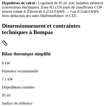
Hypothèses de calcul :
Logement de
95
m² avec isolation
médiocre
(
convecteurs électriques
). Zone
H3
(
150
jours de chauffe/an). COP
moyen estimé
4
. Électricité
0.2516
€/kWh — Gaz
0.1144
€/kWh.
Hors déduction des aides MaPrimeRénov' et CEE.
Dimensionnement et contraintes
techniques à
Bompas
Bilan thermique simplifié
8
kW
Puissance recommandée
7.1
kW
Déperditions estimées
95
m²
Surface de référence