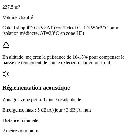
237.5
m³
Volume chauffé
Calcul simplifié G×V×ΔT (coefficient G=1.3 W/m³.°C pour
isolation médiocre, ΔT=23°C en zone H3)
En altitude, majorez la puissance de 10-15% pour compenser la
baisse de rendement de l'unité extérieure par grand froid.
Réglementation acoustique
Zonage :
zone péri-urbaine / résidentielle
Émergence max :
5
dB(A) jour /
3
dB(A) nuit
Distance minimale
2 mètres minimum