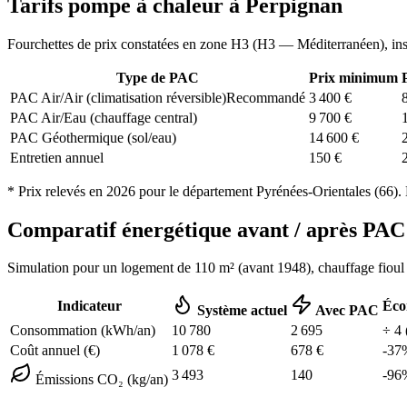
Tarifs pompe à chaleur à
Perpignan
Fourchettes de prix constatées en zone
H3
(
H3 — Méditerranéen
), in
Type de PAC
Prix minimum
PAC Air/Air (climatisation réversible)
Recommandé
3 400
€
PAC Air/Eau (chauffage central)
9 700
€
PAC Géothermique (sol/eau)
14 600
€
Entretien annuel
150
€
* Prix relevés en
2026
pour le département
Pyrénées-Orientales
(
66
).
Comparatif énergétique avant / après P
Simulation pour un logement de
110
m² (
avant 1948
), chauffage
fioul
Indicateur
Éco
Système actuel
Avec PAC
Consommation (kWh/an)
10 780
2 695
÷
4
Coût annuel (€)
1 078
€
678
€
-
37
3 493
140
-
96
Émissions CO₂ (kg/an)