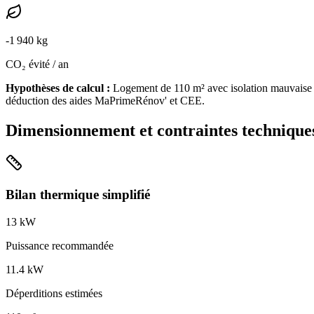
-
1 940
kg
CO₂ évité / an
Hypothèses de calcul :
Logement de
110
m² avec isolation
mauvaise
déduction des aides MaPrimeRénov' et CEE.
Dimensionnement et contraintes technique
Bilan thermique simplifié
13
kW
Puissance recommandée
11.4
kW
Déperditions estimées