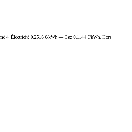
timé
4
. Électricité
0.2516
€/kWh — Gaz
0.1144
€/kWh. Hors