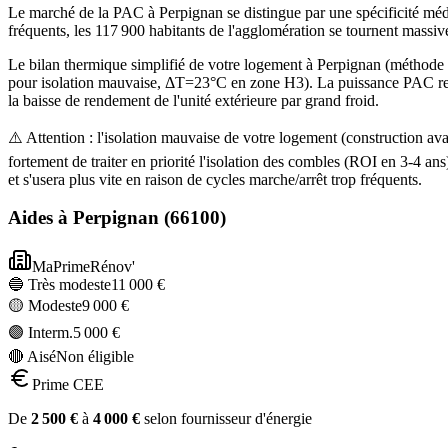
Le marché de la PAC à Perpignan se distingue par une spécificité médi
fréquents, les 117 900 habitants de l'agglomération se tournent massi
Le bilan thermique simplifié de votre logement à Perpignan (métho
pour isolation mauvaise, ΔT=23°C en zone H3). La puissance PAC rec
la baisse de rendement de l'unité extérieure par grand froid.
⚠️ Attention : l'isolation mauvaise de votre logement (construction
fortement de traiter en priorité l'isolation des combles (ROI en 3-4
et s'usera plus vite en raison de cycles marche/arrêt trop fréquents.
Aides à
Perpignan
(
66100
)
MaPrimeRénov'
🔵 Très modeste
11 000
€
🟡 Modeste
9 000
€
🟣 Interm.
5 000
€
🔴 Aisé
Non éligible
Prime CEE
De
2 500
€
à
4 000
€
selon fournisseur d'énergie