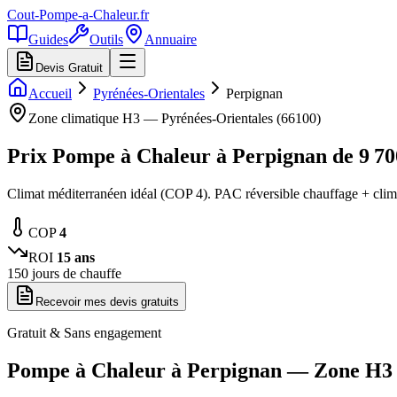
Cout-Pompe-a-Chaleur
.fr
Guides
Outils
Annuaire
Devis Gratuit
Accueil
Pyrénées-Orientales
Perpignan
Zone climatique
H3
—
Pyrénées-Orientales
(
66100
)
Prix Pompe à Chaleur à
Perpignan
de
9 70
Climat méditerranéen idéal (COP 4). PAC réversible chauffage + clima
COP
4
ROI
15
ans
150
jours de chauffe
Recevoir mes devis gratuits
Gratuit & Sans engagement
Pompe à Chaleur à
Perpignan
— Zone
H3