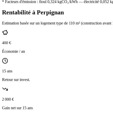
* Facteurs d'émission :
fioul 0,324
kgCO₂/kWh — électricité 0,052 kgC
Rentabilité à
Perpignan
Estimation basée sur un logement type de
110
m² (construction
avant
400
€
Économie / an
15
ans
Retour sur invest.
2 000
€
Gain net sur 15 ans