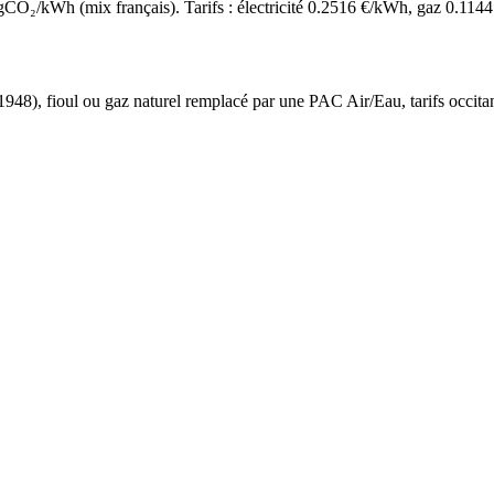
O₂/kWh (mix français). Tarifs : électricité
0.2516
€/kWh, gaz
0.1144
 1948
),
fioul ou gaz naturel
remplacé par une PAC Air/Eau,
tarifs occita