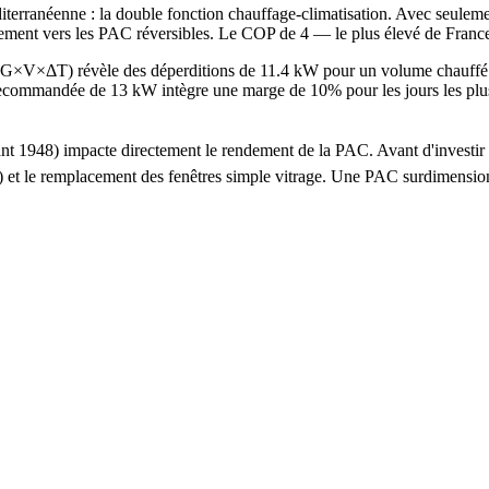
terranéenne : la double fonction chauffage-climatisation. Avec seulemen
vement vers les PAC réversibles. Le COP de 4 — le plus élevé de France
de G×V×ΔT) révèle des déperditions de 11.4 kW pour un volume chauff
ommandée de 13 kW intègre une marge de 10% pour les jours les plus 
 avant 1948) impacte directement le rendement de la PAC. Avant d'inves
 ans) et le remplacement des fenêtres simple vitrage. Une PAC surdime