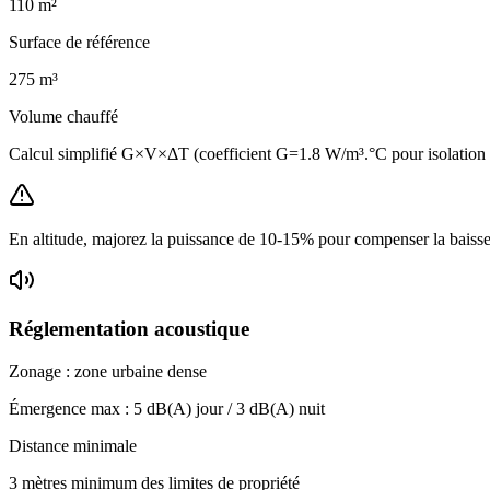
110
m²
Surface de référence
275
m³
Volume chauffé
Calcul simplifié G×V×ΔT (coefficient G=1.8 W/m³.°C pour isolatio
En altitude, majorez la puissance de 10-15% pour compenser la baisse 
Réglementation acoustique
Zonage :
zone urbaine dense
Émergence max :
5
dB(A) jour /
3
dB(A) nuit
Distance minimale
3 mètres minimum des limites de propriété