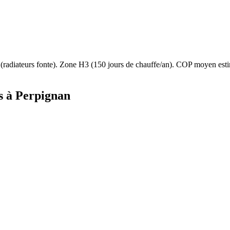
(
radiateurs fonte
). Zone
H3
(
150
jours de chauffe/an). COP moyen es
s à
Perpignan