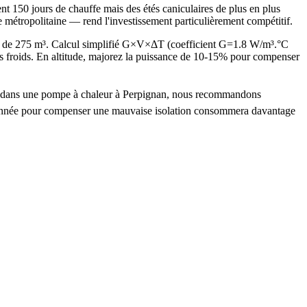
t 150 jours de chauffe mais des étés caniculaires de plus en plus
 métropolitaine — rend l'investissement particulièrement compétitif.
é de 275 m³. Calcul simplifié G×V×ΔT (coefficient G=1.8 W/m³.°C
froids. En altitude, majorez la puissance de 10-15% pour compenser
tir dans une pompe à chaleur à Perpignan, nous recommandons
nsionnée pour compenser une mauvaise isolation consommera davantage