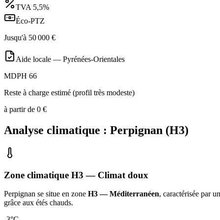
TVA
5,5%
Éco-PTZ
Jusqu'à
50 000
€
Aide locale —
Pyrénées-Orientales
MDPH 66
Reste à charge estimé (profil très modeste)
à partir de
0
€
Analyse climatique :
Perpignan
(
H3
)
Zone climatique
H3
— Climat
doux
Perpignan
se situe en zone
H3 — Méditerranéen
, caractérisée par u
grâce aux étés chauds
.
-3
°C