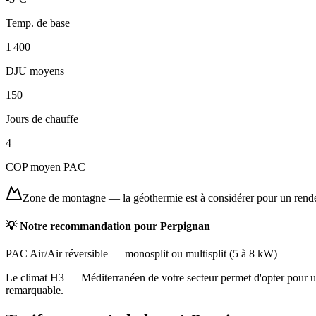
Temp. de base
1 400
DJU moyens
150
Jours de chauffe
4
COP moyen PAC
Zone de montagne
—
la géothermie est à considérer pour un ren
💡 Notre recommandation pour
Perpignan
PAC Air/Air réversible
—
monosplit ou multisplit
(
5 à 8 kW
)
Le climat H3 — Méditerranéen de votre secteur permet d'opter pour une
remarquable.