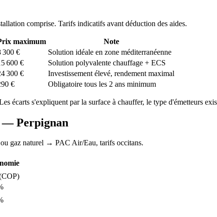
stallation comprise. Tarifs indicatifs avant déduction des aides.
Prix maximum
Note
8 300
€
Solution idéale en zone méditerranéenne
15 600
€
Solution polyvalente chauffage + ECS
24 300
€
Investissement élevé, rendement maximal
290
€
Obligatoire tous les 2 ans minimum
 Les écarts s'expliquent par la surface à chauffer, le type d'émetteurs exist
AC —
Perpignan
 ou gaz naturel
→ PAC Air/Eau,
tarifs occitans
.
nomie
(COP)
%
%