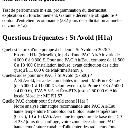
Test de performance in-situ, programmation du thermostat,
explication du fonctionnement. Garantie décennale obligatoire +
contrat d'entretien recommandé (232 jours de sollicitation annuelle
en zone H1a).
Questions fréquentes :
St Avold
(
H1a
)
Quel est le prix d'une pompe à chaleur à St Avold en 2026 ?
En zone H1a (Moselle), le prix d'une PAC Air/Air varie de
4 000 € à 9 800 €. Pour une PAC Air/Eau, comptez de 11 500
€ à 18 400 € installation incluse, avant déduction des aides
(jusqu'à 11 000 € de MaPrimeRénov').
Quelles aides pour une PAC à St Avold (57500) ?
À St Avold, les aides cumulables incluent : MaPrimeRénov'
(de 5 000 € à 11 000 € selon revenus), la Prime CEE (2 500 €
à 4 000 €), TVA 5,5%, et Éco-PTZ jusqu'à 50 000 €. Aide
locale Moselle : MDPH 57.
Quelle PAC choisir pour St Avold (zone H1a) ?
Notre analyse climatique recommande une PAC Air/Eau
haute température (monobloc ou bibloc haute température
(65°C), 10 à 16 kW). Avec une température de base de -15°C
et 232 jours de chauffage, votre zone nécessite une PAC
haute température capable d'alimenter des radiateurs fonte