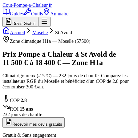
Cout-Pompe-a-Chaleur
.fr
Guides
Outils
Annuaire
Devis Gratuit
Accueil
Moselle
St Avold
Zone climatique
H1a
—
Moselle
(
57500
)
Prix Pompe à Chaleur à
St Avold
de
11 500
€ à
18 400
€ — Zone
H1a
Climat rigoureux (-15°C) — 232 jours de chauffe. Comparez les
installateurs RGE du Moselle et bénéficiez d'un COP de 2.8 pour
économiser 300 €/an.
COP
2.8
ROI
15
ans
232
jours de chauffe
Recevoir mes devis gratuits
Gratuit & Sans engagement