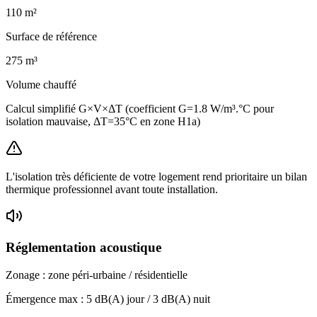
110
m²
Surface de référence
275
m³
Volume chauffé
Calcul simplifié G×V×ΔT (coefficient G=1.8 W/m³.°C pour
isolation mauvaise, ΔT=35°C en zone H1a)
L'isolation très déficiente de votre logement rend prioritaire un bilan
thermique professionnel avant toute installation.
Réglementation acoustique
Zonage :
zone péri-urbaine / résidentielle
Émergence max :
5
dB(A) jour /
3
dB(A) nuit