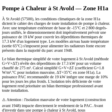
Pompe à Chaleur à
St Avold
— Zone
H1a
À St Avold (57500), les conditions climatiques de la zone H1a
dictent le cahier des charges de toute installation de pompe à chaleur.
Avec une température extérieure de base de -15°C et 2 800 degrés-
jours unifiés, le dimensionnement doit impérativement prévoir une
puissance de 19 kW pour couvrir les déperditions thermiques de
17.3 kW d'un logement type. Les modèles air/eau haute température
(sortie 65°C) s'imposent pour alimenter les radiateurs fonte encore
présents dans la majorité du parc avant 1948.
Le bilan thermique simplifié de votre logement à St Avold (méthode
G×V×ΔT) révèle des déperditions de 17.3 kW pour un volume
chauffé de 275 m³. Calcul simplifié G×V×ΔT (coefficient G=1.8
W/m³.°C pour isolation mauvaise, ΔT=35°C en zone H1a). La
puissance PAC recommandée de 19 kW intègre une marge de 10%
pour les jours les plus froids. L'isolation très déficiente de votre
logement rend prioritaire un bilan thermique professionnel avant
toute installation.
⚠️ Attention : l'isolation mauvaise de votre logement (construction
avant 1948) impacte directement le rendement de la PAC. Avant
d'investir dans une pompe à chaleur à St Avold, nous