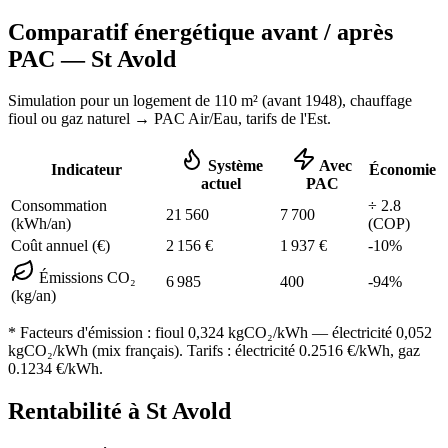
Comparatif énergétique avant / après
PAC —
St Avold
Simulation pour un logement de
110
m² (
avant 1948
), chauffage
fioul ou gaz naturel
→ PAC Air/Eau,
tarifs de l'Est
.
Système
Avec
Indicateur
Économie
actuel
PAC
Consommation
÷
2.8
21 560
7 700
(kWh/an)
(COP)
Coût annuel (€)
2 156
€
1 937
€
-
10
%
Émissions CO₂
6 985
400
-
94
%
(kg/an)
* Facteurs d'émission :
fioul 0,324
kgCO₂/kWh — électricité 0,052
kgCO₂/kWh (mix français). Tarifs : électricité
0.2516
€/kWh, gaz
0.1234
€/kWh.
Rentabilité à
St Avold