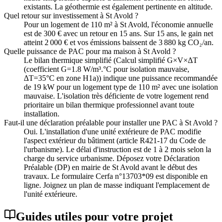
existants. La géothermie est également pertinente en altitude.
Quel retour sur investissement à St Avold ?
Pour un logement de 110 m² à St Avold, l'économie annuelle
est de 300 € avec un retour en 15 ans. Sur 15 ans, le gain net
atteint 2 000 € et vos émissions baissent de 3 880 kg CO₂/an.
Quelle puissance de PAC pour ma maison à St Avold ?
Le bilan thermique simplifié (Calcul simplifié G×V×ΔT
(coefficient G=1.8 W/m³.°C pour isolation mauvaise,
ΔT=35°C en zone H1a)) indique une puissance recommandée
de 19 kW pour un logement type de 110 m² avec une isolation
mauvaise. L'isolation très déficiente de votre logement rend
prioritaire un bilan thermique professionnel avant toute
installation.
Faut-il une déclaration préalable pour installer une PAC à St Avold ?
Oui. L'installation d'une unité extérieure de PAC modifie
l'aspect extérieur du bâtiment (article R421-17 du Code de
l'urbanisme). Le délai d'instruction est de 1 à 2 mois selon la
charge du service urbanisme. Déposez votre Déclaration
Préalable (DP) en mairie de St Avold avant le début des
travaux. Le formulaire Cerfa n°13703*09 est disponible en
ligne. Joignez un plan de masse indiquant l'emplacement de
l'unité extérieure.
Guides utiles pour votre projet