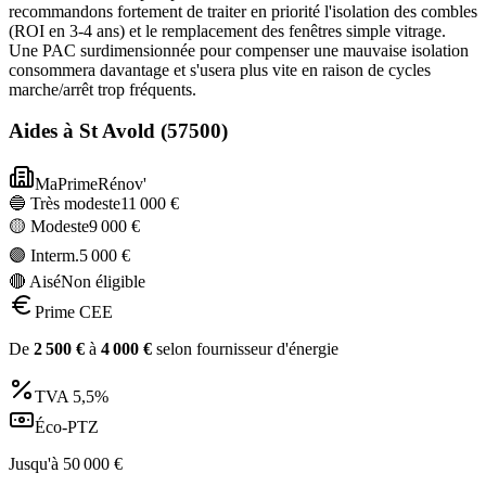
recommandons fortement de traiter en priorité l'isolation des combles
(ROI en 3-4 ans) et le remplacement des fenêtres simple vitrage.
Une PAC surdimensionnée pour compenser une mauvaise isolation
consommera davantage et s'usera plus vite en raison de cycles
marche/arrêt trop fréquents.
Aides à
St Avold
(
57500
)
MaPrimeRénov'
🔵 Très modeste
11 000
€
🟡 Modeste
9 000
€
🟣 Interm.
5 000
€
🔴 Aisé
Non éligible
Prime CEE
De
2 500
€
à
4 000
€
selon fournisseur d'énergie
TVA
5,5%
Éco-PTZ
Jusqu'à
50 000
€