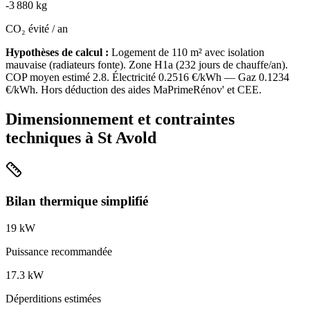
-
3 880
kg
CO₂ évité / an
Hypothèses de calcul :
Logement de
110
m² avec isolation
mauvaise
(
radiateurs fonte
). Zone
H1a
(
232
jours de chauffe/an).
COP moyen estimé
2.8
. Électricité
0.2516
€/kWh — Gaz
0.1234
€/kWh. Hors déduction des aides MaPrimeRénov' et CEE.
Dimensionnement et contraintes
techniques à
St Avold
Bilan thermique simplifié
19
kW
Puissance recommandée
17.3
kW
Déperditions estimées