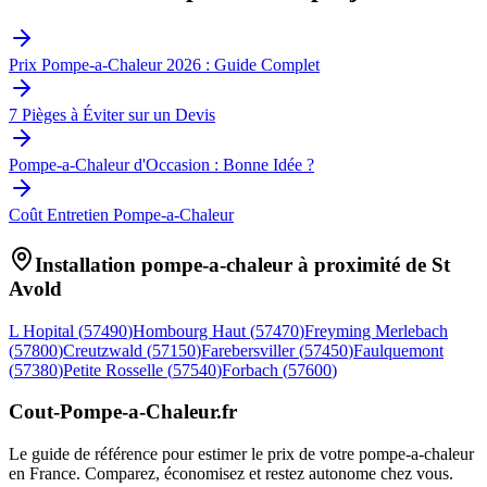
Prix Pompe-a-Chaleur 2026 : Guide Complet
7 Pièges à Éviter sur un Devis
Pompe-a-Chaleur d'Occasion : Bonne Idée ?
Coût Entretien Pompe-a-Chaleur
Installation pompe-a-chaleur à proximité de
St
Avold
L Hopital
(
57490
)
Hombourg Haut
(
57470
)
Freyming Merlebach
(
57800
)
Creutzwald
(
57150
)
Farebersviller
(
57450
)
Faulquemont
(
57380
)
Petite Rosselle
(
57540
)
Forbach
(
57600
)
Cout-Pompe-a-Chaleur
.fr
Le guide de référence pour estimer le prix de votre pompe-a-chaleur
en France. Comparez, économisez et restez autonome chez vous.