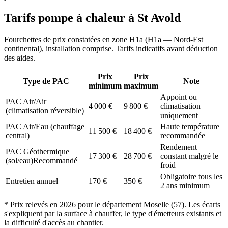
Tarifs pompe à chaleur à
St Avold
Fourchettes de prix constatées en zone
H1a
(
H1a — Nord-Est
continental
), installation comprise. Tarifs indicatifs avant déduction
des aides.
Prix
Prix
Type de PAC
Note
minimum
maximum
Appoint ou
PAC Air/Air
4 000
€
9 800
€
climatisation
(climatisation réversible)
uniquement
PAC Air/Eau (chauffage
Haute température
11 500
€
18 400
€
central)
recommandée
Rendement
PAC Géothermique
17 300
€
28 700
€
constant malgré le
(sol/eau)
Recommandé
froid
Obligatoire tous les
Entretien annuel
170
€
350
€
2 ans minimum
* Prix relevés en
2026
pour le département
Moselle
(
57
). Les écarts
s'expliquent par la surface à chauffer, le type d'émetteurs existants et
la difficulté d'accès au chantier.