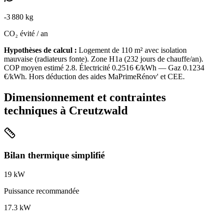
-
3 880
kg
CO₂ évité / an
Hypothèses de calcul :
Logement de
110
m² avec isolation
mauvaise
(
radiateurs fonte
). Zone
H1a
(
232
jours de chauffe/an).
COP moyen estimé
2.8
. Électricité
0.2516
€/kWh — Gaz
0.1234
€/kWh. Hors déduction des aides MaPrimeRénov' et CEE.
Dimensionnement et contraintes
techniques à
Creutzwald
Bilan thermique simplifié
19
kW
Puissance recommandée
17.3
kW