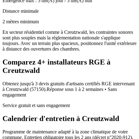
Émergence max :
5
dB(A) jour /
3
dB(A) nuit
Distance minimale
2 mètres minimum
En secteur résidentiel comme à Creutzwald, les contraintes sonores
sont plus souples mais la réglementation nationale s'applique
toujours. Avec un terrain plus spacieux, positionnez l'unité extérieure
à distance des ouvertures des chambres.
Comparez
4+
installateurs RGE à
Creutzwald
Obtenez jusqu'à 3 devis gratuits d'artisans certifiés RGE intervenant
à
Creutzwald
(
57150
).
Réponse sous
1 à 2 semaines
• Sans
engagement
Service gratuit et sans engagement
Calendrier d'entretien à
Creutzwald
Programme de maintenance adapté à la zone climatique de votre
commune. Entretien obligatoire tous les 2 ans (décret n°2020-912).