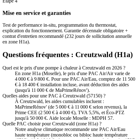
Étape
4
Mise en service et garanties
Test de performance in-situ, programmation du thermostat,
explication du fonctionnement. Garantie décennale obligatoire +
contrat d'entretien recommandé (232 jours de sollicitation annuelle
en zone H1a).
Questions fréquentes :
Creutzwald
(
H1a
)
Quel est le prix d'une pompe à chaleur à Creutzwald en 2026 ?
En zone H1a (Moselle), le prix d'une PAC Air/Air varie de
4 000 € à 9 800 €. Pour une PAC Air/Eau, comptez de 11 500
€ à 18 400 € installation incluse, avant déduction des aides
(jusqu'à 11 000 € de MaPrimeRénov').
Quelles aides pour une PAC à Creutzwald (57150) ?
À Creutzwald, les aides cumulables incluent :
MaPrimeRénov' (de 5 000 € à 11 000 € selon revenus), la
Prime CEE (2 500 € à 4 000 €), TVA 5,5%, et Éco-PTZ
jusqu'à 50 000 €. Aide locale Moselle : MDPH 57.
Quelle PAC choisir pour Creutzwald (zone H1a) ?
Notre analyse climatique recommande une PAC Air/Eau
haute température (monobloc ou bibloc haute température