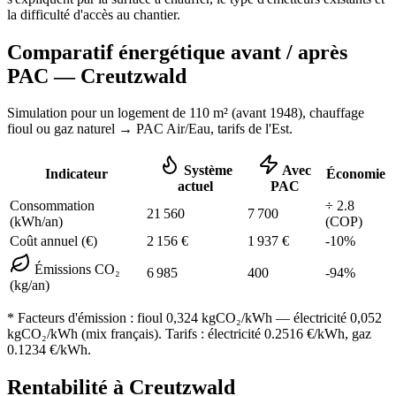
la difficulté d'accès au chantier.
Comparatif énergétique avant / après
PAC —
Creutzwald
Simulation pour un logement de
110
m² (
avant 1948
), chauffage
fioul ou gaz naturel
→ PAC Air/Eau,
tarifs de l'Est
.
Système
Avec
Indicateur
Économie
actuel
PAC
Consommation
÷
2.8
21 560
7 700
(kWh/an)
(COP)
Coût annuel (€)
2 156
€
1 937
€
-
10
%
Émissions CO₂
6 985
400
-
94
%
(kg/an)
* Facteurs d'émission :
fioul 0,324
kgCO₂/kWh — électricité 0,052
kgCO₂/kWh (mix français). Tarifs : électricité
0.2516
€/kWh, gaz
0.1234
€/kWh.
Rentabilité à
Creutzwald