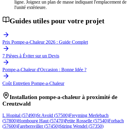
ligne. Joignez un plan de masse indiquant l'emplacement de
l'unité extérieure.
Guides utiles pour votre projet
Prix Pompe-a-Chaleur 2026 : Guide Complet
7 Pièges à Éviter sur un Devis
Pompe-a-Chaleur d'Occasion : Bonne Idée ?
Coût Entretien Pompe-a-Chaleur
Installation pompe-a-chaleur à proximité de
Creutzwald
L Hopital
(
57490
)
St Avold
(
57500
)
Freyming Merlebach
(
57800
)
Hombourg Haut
(
57470
)
Petite Rosselle
(
57540
)
Forbach
(
57600
)
Farebersviller
(
57450
)
Stiring Wendel
(
57350
)