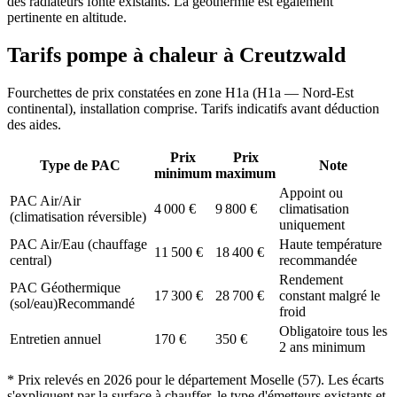
des radiateurs fonte existants. La géothermie est également
pertinente en altitude.
Tarifs pompe à chaleur à
Creutzwald
Fourchettes de prix constatées en zone
H1a
(
H1a — Nord-Est
continental
), installation comprise. Tarifs indicatifs avant déduction
des aides.
Prix
Prix
Type de PAC
Note
minimum
maximum
Appoint ou
PAC Air/Air
4 000
€
9 800
€
climatisation
(climatisation réversible)
uniquement
PAC Air/Eau (chauffage
Haute température
11 500
€
18 400
€
central)
recommandée
Rendement
PAC Géothermique
17 300
€
28 700
€
constant malgré le
(sol/eau)
Recommandé
froid
Obligatoire tous les
Entretien annuel
170
€
350
€
2 ans minimum
* Prix relevés en
2026
pour le département
Moselle
(
57
). Les écarts
s'expliquent par la surface à chauffer, le type d'émetteurs existants et