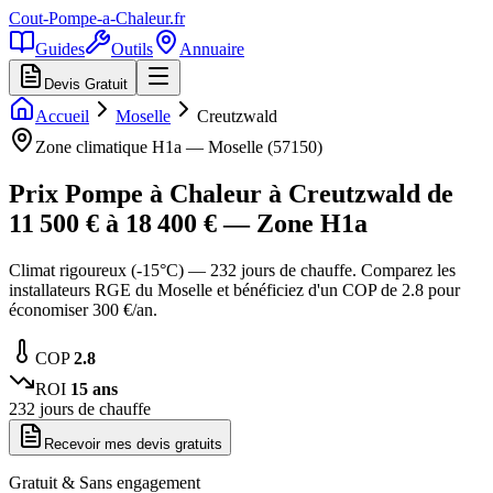
Cout-Pompe-a-Chaleur
.fr
Guides
Outils
Annuaire
Devis Gratuit
Accueil
Moselle
Creutzwald
Zone climatique
H1a
—
Moselle
(
57150
)
Prix Pompe à Chaleur à
Creutzwald
de
11 500
€ à
18 400
€ — Zone
H1a
Climat rigoureux (-15°C) — 232 jours de chauffe. Comparez les
installateurs RGE du Moselle et bénéficiez d'un COP de 2.8 pour
économiser 300 €/an.
COP
2.8
ROI
15
ans
232
jours de chauffe
Recevoir mes devis gratuits
Gratuit & Sans engagement