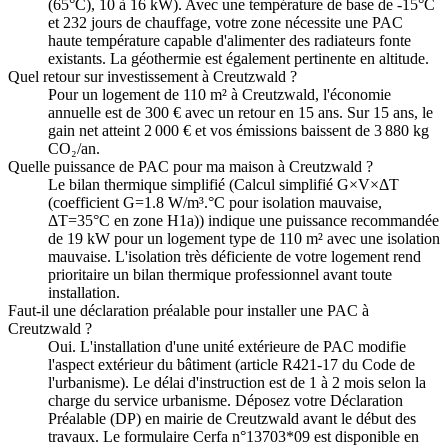
(65°C), 10 à 16 kW). Avec une température de base de -15°C
et 232 jours de chauffage, votre zone nécessite une PAC
haute température capable d'alimenter des radiateurs fonte
existants. La géothermie est également pertinente en altitude.
Quel retour sur investissement à Creutzwald ?
Pour un logement de 110 m² à Creutzwald, l'économie
annuelle est de 300 € avec un retour en 15 ans. Sur 15 ans, le
gain net atteint 2 000 € et vos émissions baissent de 3 880 kg
CO₂/an.
Quelle puissance de PAC pour ma maison à Creutzwald ?
Le bilan thermique simplifié (Calcul simplifié G×V×ΔT
(coefficient G=1.8 W/m³.°C pour isolation mauvaise,
ΔT=35°C en zone H1a)) indique une puissance recommandée
de 19 kW pour un logement type de 110 m² avec une isolation
mauvaise. L'isolation très déficiente de votre logement rend
prioritaire un bilan thermique professionnel avant toute
installation.
Faut-il une déclaration préalable pour installer une PAC à
Creutzwald ?
Oui. L'installation d'une unité extérieure de PAC modifie
l'aspect extérieur du bâtiment (article R421-17 du Code de
l'urbanisme). Le délai d'instruction est de 1 à 2 mois selon la
charge du service urbanisme. Déposez votre Déclaration
Préalable (DP) en mairie de Creutzwald avant le début des
travaux. Le formulaire Cerfa n°13703*09 est disponible en