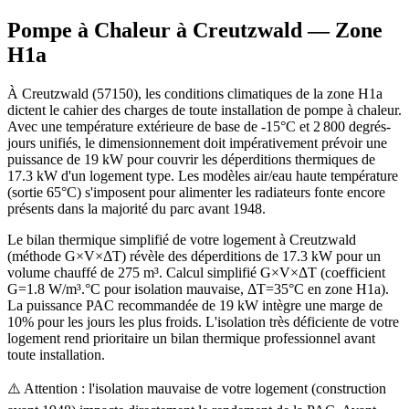
Pompe à Chaleur à
Creutzwald
— Zone
H1a
À Creutzwald (57150), les conditions climatiques de la zone H1a
dictent le cahier des charges de toute installation de pompe à chaleur.
Avec une température extérieure de base de -15°C et 2 800 degrés-
jours unifiés, le dimensionnement doit impérativement prévoir une
puissance de 19 kW pour couvrir les déperditions thermiques de
17.3 kW d'un logement type. Les modèles air/eau haute température
(sortie 65°C) s'imposent pour alimenter les radiateurs fonte encore
présents dans la majorité du parc avant 1948.
Le bilan thermique simplifié de votre logement à Creutzwald
(méthode G×V×ΔT) révèle des déperditions de 17.3 kW pour un
volume chauffé de 275 m³. Calcul simplifié G×V×ΔT (coefficient
G=1.8 W/m³.°C pour isolation mauvaise, ΔT=35°C en zone H1a).
La puissance PAC recommandée de 19 kW intègre une marge de
10% pour les jours les plus froids. L'isolation très déficiente de votre
logement rend prioritaire un bilan thermique professionnel avant
toute installation.
⚠️ Attention : l'isolation mauvaise de votre logement (construction