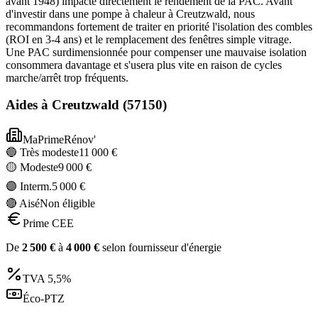
avant 1948) impacte directement le rendement de la PAC. Avant
d'investir dans une pompe à chaleur à Creutzwald, nous
recommandons fortement de traiter en priorité l'isolation des combles
(ROI en 3-4 ans) et le remplacement des fenêtres simple vitrage.
Une PAC surdimensionnée pour compenser une mauvaise isolation
consommera davantage et s'usera plus vite en raison de cycles
marche/arrêt trop fréquents.
Aides à
Creutzwald
(
57150
)
MaPrimeRénov'
🔵 Très modeste
11 000
€
🟡 Modeste
9 000
€
🟣 Interm.
5 000
€
🔴 Aisé
Non éligible
Prime CEE
De
2 500
€
à
4 000
€
selon fournisseur d'énergie
TVA
5,5%
Éco-PTZ