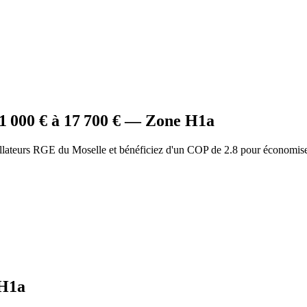
1 000
€ à
17 700
€ — Zone
H1a
allateurs RGE du Moselle et bénéficiez d'un COP de 2.8 pour économise
H1a