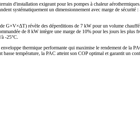
errain d'installation exigeant pour les pompes à chaleur aérothermiqu
ent systématiquement un dimensionnement avec marge de sécurité : 8 
hode G×V×ΔT) révèle des déperditions de 7 kW pour un volume chauff
mandée de 8 kW intègre une marge de 10% pour les jours les plus froid
u'à -25°C.
 enveloppe thermique performante qui maximise le rendement de la PAC
t basse température, la PAC atteint son COP optimal et garantit un con