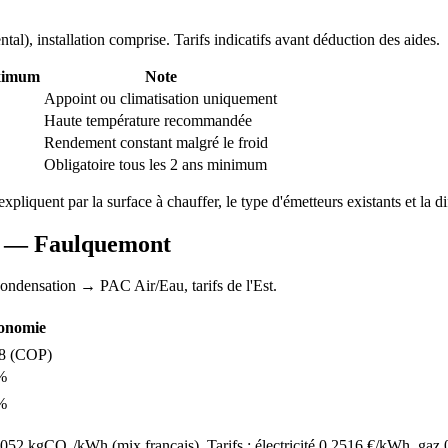
ntal
), installation comprise. Tarifs indicatifs avant déduction des aides.
ximum
Note
Appoint ou climatisation uniquement
Haute température recommandée
Rendement constant malgré le froid
Obligatoire tous les 2 ans minimum
'expliquent par la surface à chauffer, le type d'émetteurs existants et la di
AC —
Faulquemont
condensation
→ PAC Air/Eau,
tarifs de l'Est
.
onomie
8
(COP)
%
%
52 kgCO₂/kWh (mix français). Tarifs : électricité
0.2516
€/kWh, gaz