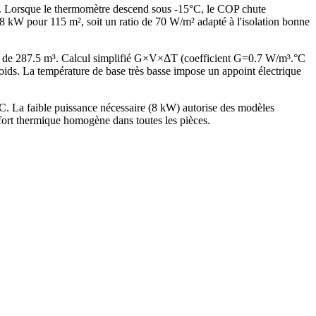
es. Lorsque le thermomètre descend sous -15°C, le COP chute
kW pour 115 m², soit un ratio de 70 W/m² adapté à l'isolation bonne
é de 287.5 m³. Calcul simplifié G×V×ΔT (coefficient G=0.7 W/m³.°C
s. La température de base très basse impose un appoint électrique
. La faible puissance nécessaire (8 kW) autorise des modèles
fort thermique homogène dans toutes les pièces.