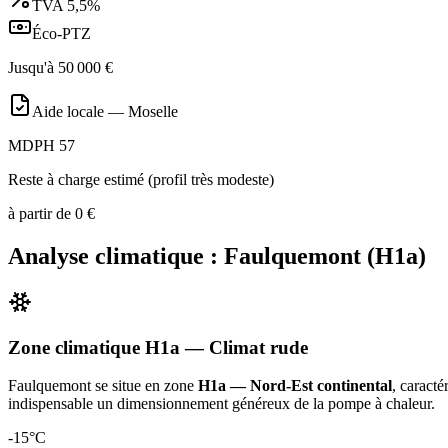
TVA
5,5%
Éco-PTZ
Jusqu'à
50 000
€
Aide locale —
Moselle
MDPH 57
Reste à charge estimé (profil très modeste)
à partir de
0
€
Analyse climatique :
Faulquemont
(
H1a
)
Zone climatique
H1a
— Climat
rude
Faulquemont
se situe en zone
H1a — Nord-Est continental
, caracté
indispensable un dimensionnement généreux de la pompe à chaleur
.
-15
°C