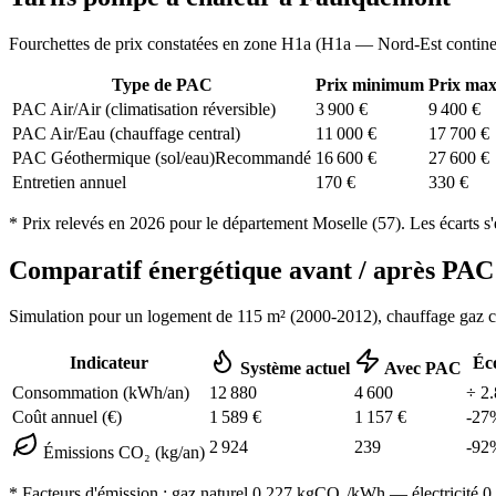
Fourchettes de prix constatées en zone
H1a
(
H1a — Nord-Est contine
Type de PAC
Prix minimum
Prix ma
PAC Air/Air (climatisation réversible)
3 900
€
9 400
€
PAC Air/Eau (chauffage central)
11 000
€
17 700
€
PAC Géothermique (sol/eau)
Recommandé
16 600
€
27 600
€
Entretien annuel
170
€
330
€
* Prix relevés en
2026
pour le département
Moselle
(
57
). Les écarts s
Comparatif énergétique avant / après P
Simulation pour un logement de
115
m² (
2000-2012
), chauffage
gaz 
Indicateur
Éc
Système actuel
Avec PAC
Consommation (kWh/an)
12 880
4 600
÷
2.
Coût annuel (€)
1 589
€
1 157
€
-
27
2 924
239
-
92
Émissions CO₂ (kg/an)
* Facteurs d'émission :
gaz naturel 0,227
kgCO₂/kWh — électricité 0,0