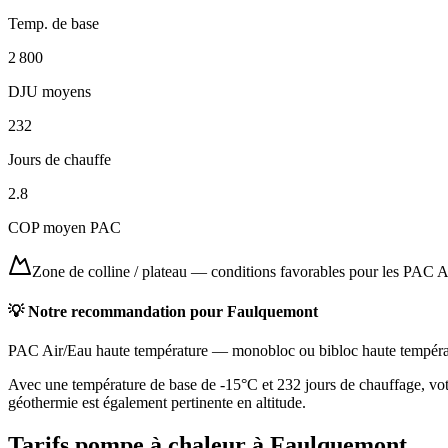
Temp. de base
2 800
DJU moyens
232
Jours de chauffe
2.8
COP moyen PAC
Zone de colline / plateau
—
conditions favorables pour les PAC A
💡 Notre recommandation pour
Faulquemont
PAC Air/Eau haute température
—
monobloc ou bibloc haute tempéra
Avec une température de base de -15°C et 232 jours de chauffage, vot
géothermie est également pertinente en altitude.
Tarifs pompe à chaleur à
Faulquemont