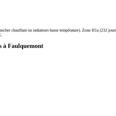
ancher chauffant ou radiateurs basse température
). Zone
H1a
(
232
jour
E.
s à
Faulquemont