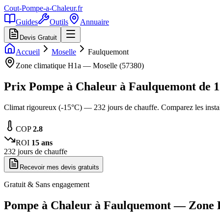
Cout-Pompe-a-Chaleur
.fr
Guides
Outils
Annuaire
Devis Gratuit
Accueil
Moselle
Faulquemont
Zone climatique
H1a
—
Moselle
(
57380
)
Prix Pompe à Chaleur à
Faulquemont
de
1
Climat rigoureux (-15°C) — 232 jours de chauffe. Comparez les inst
COP
2.8
ROI
15
ans
232
jours de chauffe
Recevoir mes devis gratuits
Gratuit & Sans engagement
Pompe à Chaleur à
Faulquemont
— Zone