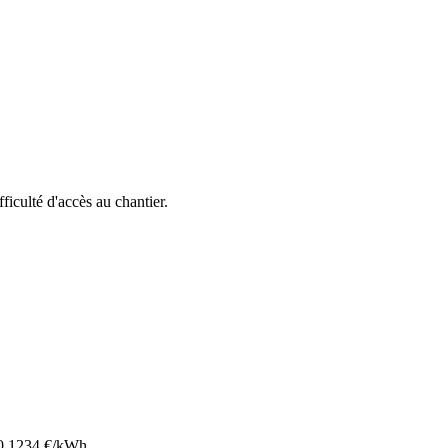
fficulté d'accès au chantier.
0.1234
€/kWh.