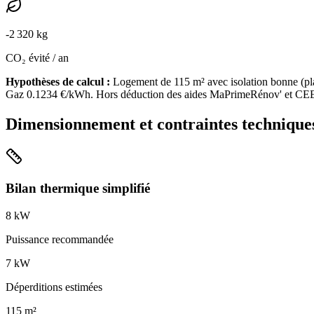
-
2 320
kg
CO₂ évité / an
Hypothèses de calcul :
Logement de
115
m² avec isolation
bonne
(
pl
Gaz
0.1234
€/kWh. Hors déduction des aides MaPrimeRénov' et CE
Dimensionnement et contraintes technique
Bilan thermique simplifié
8
kW
Puissance recommandée
7
kW
Déperditions estimées
115
m²