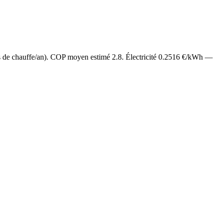
s de chauffe/an). COP moyen estimé
2.8
. Électricité
0.2516
€/kWh —