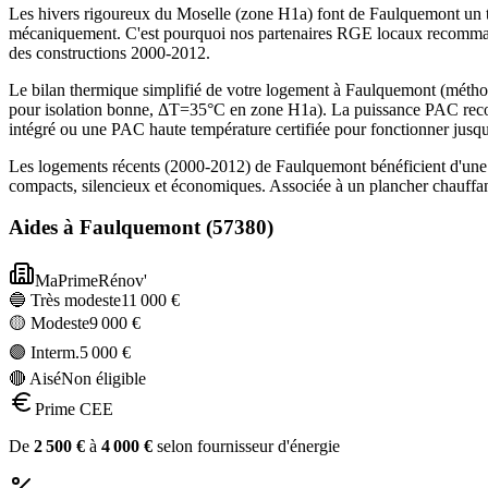
Les hivers rigoureux du Moselle (zone H1a) font de Faulquemont un t
mécaniquement. C'est pourquoi nos partenaires RGE locaux recommand
des constructions 2000-2012.
Le bilan thermique simplifié de votre logement à Faulquemont (mét
pour isolation bonne, ΔT=35°C en zone H1a). La puissance PAC recom
intégré ou une PAC haute température certifiée pour fonctionner jusq
Les logements récents (2000-2012) de Faulquemont bénéficient d'une
compacts, silencieux et économiques. Associée à un plancher chauffan
Aides à
Faulquemont
(
57380
)
MaPrimeRénov'
🔵 Très modeste
11 000
€
🟡 Modeste
9 000
€
🟣 Interm.
5 000
€
🔴 Aisé
Non éligible
Prime CEE
De
2 500
€
à
4 000
€
selon fournisseur d'énergie