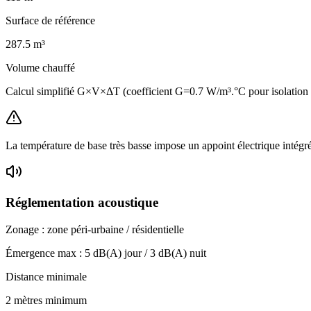
Surface de référence
287.5
m³
Volume chauffé
Calcul simplifié G×V×ΔT (coefficient G=0.7 W/m³.°C pour isolatio
La température de base très basse impose un appoint électrique intégr
Réglementation acoustique
Zonage :
zone péri-urbaine / résidentielle
Émergence max :
5
dB(A) jour /
3
dB(A) nuit
Distance minimale
2 mètres minimum