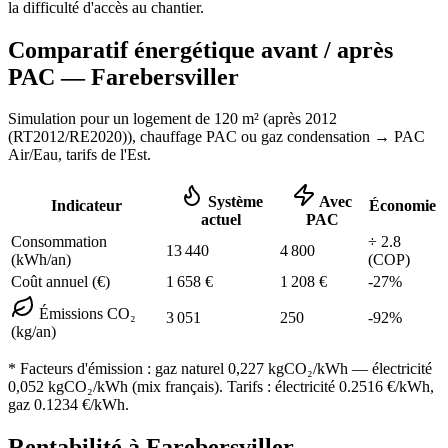
la difficulté d'accès au chantier.
Comparatif énergétique avant / après
PAC —
Farebersviller
Simulation pour un logement de
120
m² (
après 2012
(RT2012/RE2020)
), chauffage
PAC ou gaz condensation
→ PAC
Air/Eau,
tarifs de l'Est
.
Système
Avec
Indicateur
Économie
actuel
PAC
Consommation
÷
2.8
13 440
4 800
(kWh/an)
(COP)
Coût annuel (€)
1 658
€
1 208
€
-
27
%
Émissions CO₂
3 051
250
-
92
%
(kg/an)
* Facteurs d'émission :
gaz naturel 0,227
kgCO₂/kWh — électricité
0,052 kgCO₂/kWh (mix français). Tarifs : électricité
0.2516
€/kWh,
gaz
0.1234
€/kWh.
Rentabilité à
Farebersviller