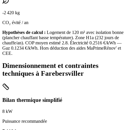
-
2 420
kg
CO₂ évité / an
Hypothèses de calcul :
Logement de
120
m² avec isolation
bonne
(
plancher chauffant basse température
). Zone
H1a
(
232
jours de
chauffe/an). COP moyen estimé
2.8
. Électricité
0.2516
€/kWh —
Gaz
0.1234
€/kWh. Hors déduction des aides MaPrimeRénov' et
CEE.
Dimensionnement et contraintes
techniques à
Farebersviller
Bilan thermique simplifié
8
kW
Puissance recommandée