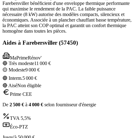
Farebersviller bénéficient d'une enveloppe thermique performante
qui maximise le rendement de la PAC. La faible puissance
nécessaire (8 kW) autorise des modèles compacts, silencieux et
économiques. Associée à un plancher chauffant basse température,
la PAC atteint son COP optimal et garantit un confort thermique
homogène dans toutes les pièces.
Aides à
Farebersviller
(
57450
)
MaPrimeRénov'
🔵 Très modeste
11 000
€
🟡 Modeste
9 000
€
🟣 Interm.
5 000
€
🔴 Aisé
Non éligible
Prime CEE
De
2 500
€
à
4 000
€
selon fournisseur d'énergie
TVA
5,5%
Éco-PTZ
Jusqu'à
50 000
€