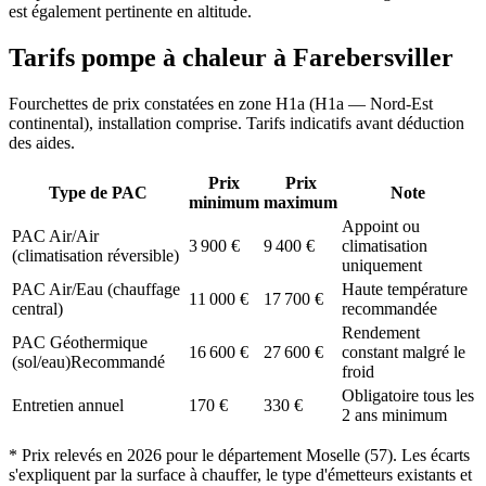
est également pertinente en altitude.
Tarifs pompe à chaleur à
Farebersviller
Fourchettes de prix constatées en zone
H1a
(
H1a — Nord-Est
continental
), installation comprise. Tarifs indicatifs avant déduction
des aides.
Prix
Prix
Type de PAC
Note
minimum
maximum
Appoint ou
PAC Air/Air
3 900
€
9 400
€
climatisation
(climatisation réversible)
uniquement
PAC Air/Eau (chauffage
Haute température
11 000
€
17 700
€
central)
recommandée
Rendement
PAC Géothermique
16 600
€
27 600
€
constant malgré le
(sol/eau)
Recommandé
froid
Obligatoire tous les
Entretien annuel
170
€
330
€
2 ans minimum
* Prix relevés en
2026
pour le département
Moselle
(
57
). Les écarts
s'expliquent par la surface à chauffer, le type d'émetteurs existants et