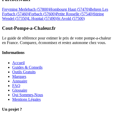
Freyming Merlebach
(
57800
)
Hombourg Haut
(
57470
)
Behren Les
Forbach
(
57460
)
Forbach
(
57600
)
Petite Rosselle
(
57540
)
Stiring
Wendel
(
57350
)
L Hopital
(
57490
)
St Avold
(
57500
)
Cout-Pompe-a-Chaleur
.fr
Le guide de référence pour estimer le prix de votre pompe-a-chaleur
en France. Comparez, économisez et restez autonome chez vous.
Informations
Accueil
Guides & Conseils
Outils Gratuits
Marques
Annuaire
FAQ
Glossaire
Qui Sommes-Nous
Mentions Légales
Un projet ?