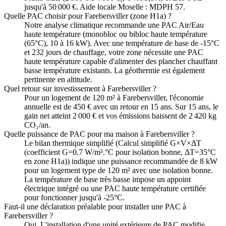
jusqu'à 50 000 €. Aide locale Moselle : MDPH 57.
Quelle PAC choisir pour Farebersviller (zone H1a) ?
Notre analyse climatique recommande une PAC Air/Eau
haute température (monobloc ou bibloc haute température
(65°C), 10 à 16 kW). Avec une température de base de -15°C
et 232 jours de chauffage, votre zone nécessite une PAC
haute température capable d'alimenter des plancher chauffant
basse température existants. La géothermie est également
pertinente en altitude.
Quel retour sur investissement à Farebersviller ?
Pour un logement de 120 m² à Farebersviller, l'économie
annuelle est de 450 € avec un retour en 15 ans. Sur 15 ans, le
gain net atteint 2 000 € et vos émissions baissent de 2 420 kg
CO₂/an.
Quelle puissance de PAC pour ma maison à Farebersviller ?
Le bilan thermique simplifié (Calcul simplifié G×V×ΔT
(coefficient G=0.7 W/m³.°C pour isolation bonne, ΔT=35°C
en zone H1a)) indique une puissance recommandée de 8 kW
pour un logement type de 120 m² avec une isolation bonne.
La température de base très basse impose un appoint
électrique intégré ou une PAC haute température certifiée
pour fonctionner jusqu'à -25°C.
Faut-il une déclaration préalable pour installer une PAC à
Farebersviller ?
Oui. L'installation d'une unité extérieure de PAC modifie