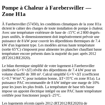
Pompe à Chaleur à
Farebersviller
—
Zone
H1a
À Farebersviller (57450), les conditions climatiques de la zone H1a
dictent le cahier des charges de toute installation de pompe à chaleur.
Avec une température extérieure de base de -15°C et 2 800 degrés-
jours unifiés, le dimensionnement doit impérativement prévoir une
puissance de 8 kW pour couvrir les déperditions thermiques de 7.4
kW d'un logement type. Les modèles air/eau haute température
(sortie 65°C) s'imposent pour alimenter les plancher chauffant basse
température encore présents dans la majorité du parc après 2012
(RT2012/RE2020).
Le bilan thermique simplifié de votre logement à Farebersviller
(méthode G×V×ΔT) révèle des déperditions de 7.4 kW pour un
volume chauffé de 300 m³. Calcul simplifié G×V×ΔT (coefficient
G=0.7 W/m³.°C pour isolation bonne, ΔT=35°C en zone H1a). La
puissance PAC recommandée de 8 kW intègre une marge de 10%
pour les jours les plus froids. La température de base très basse
impose un appoint électrique intégré ou une PAC haute température
certifiée pour fonctionner jusqu'à -25°C.
Les logements récents (après 2012 (RT2012/RE2020)) de