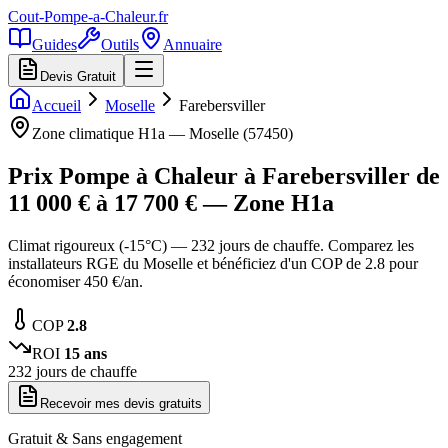
Cout-Pompe-a-Chaleur
.fr
Guides
Outils
Annuaire
Devis Gratuit
Accueil
Moselle
Farebersviller
Zone climatique
H1a
—
Moselle
(
57450
)
Prix Pompe à Chaleur à
Farebersviller
de
11 000
€ à
17 700
€ — Zone
H1a
Climat rigoureux (-15°C) — 232 jours de chauffe. Comparez les
installateurs RGE du Moselle et bénéficiez d'un COP de 2.8 pour
économiser 450 €/an.
COP
2.8
ROI
15
ans
232
jours de chauffe
Recevoir mes devis gratuits
Gratuit & Sans engagement