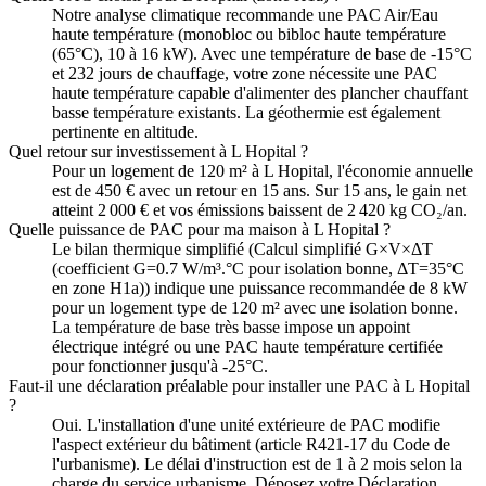
Notre analyse climatique recommande une PAC Air/Eau
haute température (monobloc ou bibloc haute température
(65°C), 10 à 16 kW). Avec une température de base de -15°C
et 232 jours de chauffage, votre zone nécessite une PAC
haute température capable d'alimenter des plancher chauffant
basse température existants. La géothermie est également
pertinente en altitude.
Quel retour sur investissement à L Hopital ?
Pour un logement de 120 m² à L Hopital, l'économie annuelle
est de 450 € avec un retour en 15 ans. Sur 15 ans, le gain net
atteint 2 000 € et vos émissions baissent de 2 420 kg CO₂/an.
Quelle puissance de PAC pour ma maison à L Hopital ?
Le bilan thermique simplifié (Calcul simplifié G×V×ΔT
(coefficient G=0.7 W/m³.°C pour isolation bonne, ΔT=35°C
en zone H1a)) indique une puissance recommandée de 8 kW
pour un logement type de 120 m² avec une isolation bonne.
La température de base très basse impose un appoint
électrique intégré ou une PAC haute température certifiée
pour fonctionner jusqu'à -25°C.
Faut-il une déclaration préalable pour installer une PAC à L Hopital
?
Oui. L'installation d'une unité extérieure de PAC modifie
l'aspect extérieur du bâtiment (article R421-17 du Code de
l'urbanisme). Le délai d'instruction est de 1 à 2 mois selon la
charge du service urbanisme. Déposez votre Déclaration