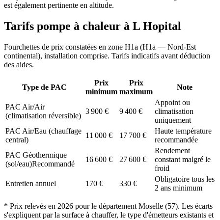
est également pertinente en altitude.
Tarifs pompe à chaleur à
L Hopital
Fourchettes de prix constatées en zone
H1a
(
H1a — Nord-Est
continental
), installation comprise. Tarifs indicatifs avant déduction
des aides.
Prix
Prix
Type de PAC
Note
minimum
maximum
Appoint ou
PAC Air/Air
3 900
€
9 400
€
climatisation
(climatisation réversible)
uniquement
PAC Air/Eau (chauffage
Haute température
11 000
€
17 700
€
central)
recommandée
Rendement
PAC Géothermique
16 600
€
27 600
€
constant malgré le
(sol/eau)
Recommandé
froid
Obligatoire tous les
Entretien annuel
170
€
330
€
2 ans minimum
* Prix relevés en
2026
pour le département
Moselle
(
57
). Les écarts
s'expliquent par la surface à chauffer, le type d'émetteurs existants et