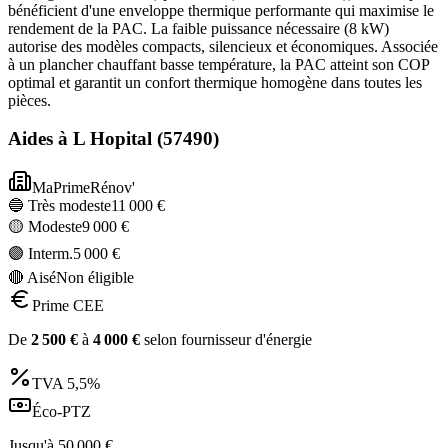
bénéficient d'une enveloppe thermique performante qui maximise le
rendement de la PAC. La faible puissance nécessaire (8 kW)
autorise des modèles compacts, silencieux et économiques. Associée
à un plancher chauffant basse température, la PAC atteint son COP
optimal et garantit un confort thermique homogène dans toutes les
pièces.
Aides à
L Hopital
(
57490
)
MaPrimeRénov'
🔵 Très modeste
11 000
€
🟡 Modeste
9 000
€
🟣 Interm.
5 000
€
🔴 Aisé
Non éligible
Prime CEE
De
2 500
€
à
4 000
€
selon fournisseur d'énergie
TVA
5,5%
Éco-PTZ
Jusqu'à
50 000
€