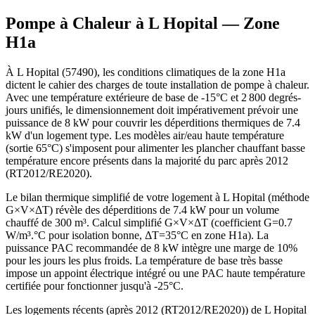
Pompe à Chaleur à
L Hopital
— Zone
H1a
À L Hopital (57490), les conditions climatiques de la zone H1a
dictent le cahier des charges de toute installation de pompe à chaleur.
Avec une température extérieure de base de -15°C et 2 800 degrés-
jours unifiés, le dimensionnement doit impérativement prévoir une
puissance de 8 kW pour couvrir les déperditions thermiques de 7.4
kW d'un logement type. Les modèles air/eau haute température
(sortie 65°C) s'imposent pour alimenter les plancher chauffant basse
température encore présents dans la majorité du parc après 2012
(RT2012/RE2020).
Le bilan thermique simplifié de votre logement à L Hopital (méthode
G×V×ΔT) révèle des déperditions de 7.4 kW pour un volume
chauffé de 300 m³. Calcul simplifié G×V×ΔT (coefficient G=0.7
W/m³.°C pour isolation bonne, ΔT=35°C en zone H1a). La
puissance PAC recommandée de 8 kW intègre une marge de 10%
pour les jours les plus froids. La température de base très basse
impose un appoint électrique intégré ou une PAC haute température
certifiée pour fonctionner jusqu'à -25°C.
Les logements récents (après 2012 (RT2012/RE2020)) de L Hopital