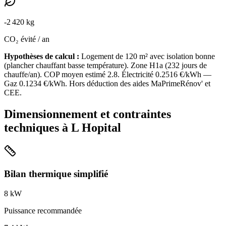
-
2 420
kg
CO₂ évité / an
Hypothèses de calcul :
Logement de
120
m² avec isolation
bonne
(
plancher chauffant basse température
). Zone
H1a
(
232
jours de
chauffe/an). COP moyen estimé
2.8
. Électricité
0.2516
€/kWh —
Gaz
0.1234
€/kWh. Hors déduction des aides MaPrimeRénov' et
CEE.
Dimensionnement et contraintes
techniques à
L Hopital
Bilan thermique simplifié
8
kW
Puissance recommandée