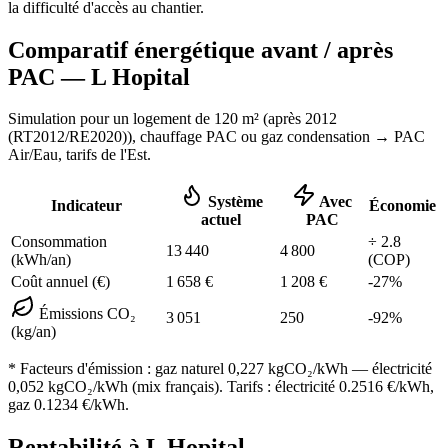
la difficulté d'accès au chantier.
Comparatif énergétique avant / après
PAC —
L Hopital
Simulation pour un logement de
120
m² (
après 2012
(RT2012/RE2020)
), chauffage
PAC ou gaz condensation
→ PAC
Air/Eau,
tarifs de l'Est
.
Système
Avec
Indicateur
Économie
actuel
PAC
Consommation
÷
2.8
13 440
4 800
(kWh/an)
(COP)
Coût annuel (€)
1 658
€
1 208
€
-
27
%
Émissions CO₂
3 051
250
-
92
%
(kg/an)
* Facteurs d'émission :
gaz naturel 0,227
kgCO₂/kWh — électricité
0,052 kgCO₂/kWh (mix français). Tarifs : électricité
0.2516
€/kWh,
gaz
0.1234
€/kWh.
Rentabilité à
L Hopital