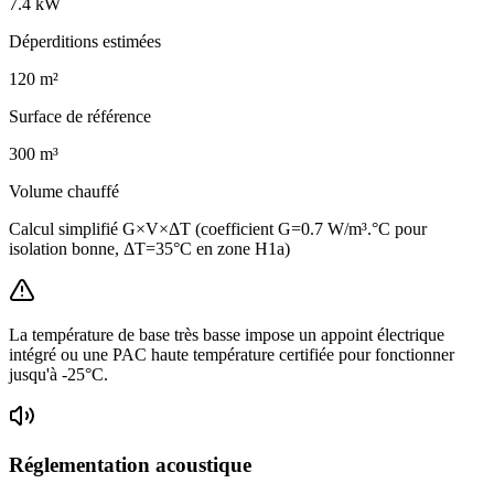
7.4
kW
Déperditions estimées
120
m²
Surface de référence
300
m³
Volume chauffé
Calcul simplifié G×V×ΔT (coefficient G=0.7 W/m³.°C pour
isolation bonne, ΔT=35°C en zone H1a)
La température de base très basse impose un appoint électrique
intégré ou une PAC haute température certifiée pour fonctionner
jusqu'à -25°C.
Réglementation acoustique