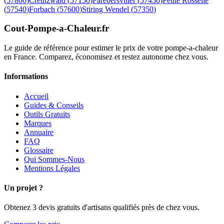
(
57800
)
Creutzwald
(
57150
)
Farebersviller
(
57450
)
Petite Rosselle
(
57540
)
Forbach
(
57600
)
Stiring Wendel
(
57350
)
Cout-Pompe-a-Chaleur
.fr
Le guide de référence pour estimer le prix de votre pompe-a-chaleur
en France. Comparez, économisez et restez autonome chez vous.
Informations
Accueil
Guides & Conseils
Outils Gratuits
Marques
Annuaire
FAQ
Glossaire
Qui Sommes-Nous
Mentions Légales
Un projet ?
Obtenez 3 devis gratuits d'artisans qualifiés près de chez vous.