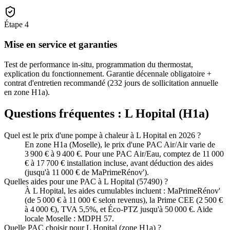
Étape
4
Mise en service et garanties
Test de performance in-situ, programmation du thermostat,
explication du fonctionnement. Garantie décennale obligatoire +
contrat d'entretien recommandé (232 jours de sollicitation annuelle
en zone H1a).
Questions fréquentes :
L Hopital
(
H1a
)
Quel est le prix d'une pompe à chaleur à L Hopital en 2026 ?
En zone H1a (Moselle), le prix d'une PAC Air/Air varie de
3 900 € à 9 400 €. Pour une PAC Air/Eau, comptez de 11 000
€ à 17 700 € installation incluse, avant déduction des aides
(jusqu'à 11 000 € de MaPrimeRénov').
Quelles aides pour une PAC à L Hopital (57490) ?
À L Hopital, les aides cumulables incluent : MaPrimeRénov'
(de 5 000 € à 11 000 € selon revenus), la Prime CEE (2 500 €
à 4 000 €), TVA 5,5%, et Éco-PTZ jusqu'à 50 000 €. Aide
locale Moselle : MDPH 57.
Quelle PAC choisir pour L Hopital (zone H1a) ?