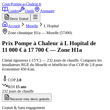
Cout-Pompe-a-Chaleur
.fr
Guides
Outils
Annuaire
Devis Gratuit
Accueil
Moselle
L Hopital
Zone climatique
H1a
—
Moselle
(
57490
)
Prix Pompe à Chaleur à
L Hopital
de
11 000
€ à
17 700
€ — Zone
H1a
Climat rigoureux (-15°C) — 232 jours de chauffe. Comparez les
installateurs RGE du Moselle et bénéficiez d'un COP de 2.8 pour
économiser 450 €/an.
COP
2.8
ROI
15
ans
232
jours de chauffe
Recevoir mes devis gratuits
Gratuit & Sans engagement