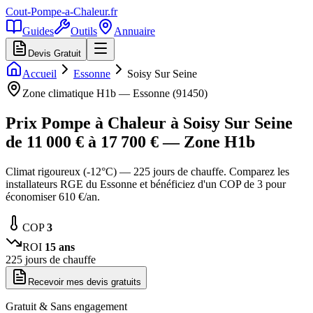
Cout-Pompe-a-Chaleur
.fr
Guides
Outils
Annuaire
Devis Gratuit
Accueil
Essonne
Soisy Sur Seine
Zone climatique
H1b
—
Essonne
(
91450
)
Prix Pompe à Chaleur à
Soisy Sur Seine
de
11 000
€ à
17 700
€ — Zone
H1b
Climat rigoureux (-12°C) — 225 jours de chauffe. Comparez les
installateurs RGE du Essonne et bénéficiez d'un COP de 3 pour
économiser 610 €/an.
COP
3
ROI
15
ans
225
jours de chauffe
Recevoir mes devis gratuits
Gratuit & Sans engagement