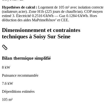
Hypothèses de calcul :
Logement de
105
m² avec isolation
correcte
(
radiateurs acier
). Zone
H1b
(
225
jours de chauffe/an). COP moyen
estimé
3
. Électricité
0.2516
€/kWh — Gaz
0.1284
€/kWh. Hors
déduction des aides MaPrimeRénov' et CEE.
Dimensionnement et contraintes
techniques à
Soisy Sur Seine
Bilan thermique simplifié
8
kW
Puissance recommandée
7.6
kW
Déperditions estimées
105
m²