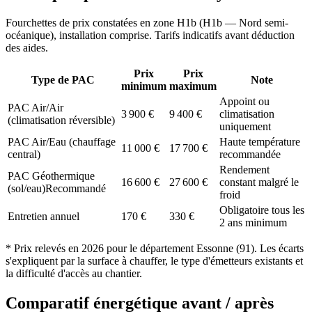
Fourchettes de prix constatées en zone
H1b
(
H1b — Nord semi-
océanique
), installation comprise. Tarifs indicatifs avant déduction
des aides.
Prix
Prix
Type de PAC
Note
minimum
maximum
Appoint ou
PAC Air/Air
3 900
€
9 400
€
climatisation
(climatisation réversible)
uniquement
PAC Air/Eau (chauffage
Haute température
11 000
€
17 700
€
central)
recommandée
Rendement
PAC Géothermique
16 600
€
27 600
€
constant malgré le
(sol/eau)
Recommandé
froid
Obligatoire tous les
Entretien annuel
170
€
330
€
2 ans minimum
* Prix relevés en
2026
pour le département
Essonne
(
91
). Les écarts
s'expliquent par la surface à chauffer, le type d'émetteurs existants et
la difficulté d'accès au chantier.
Comparatif énergétique avant / après