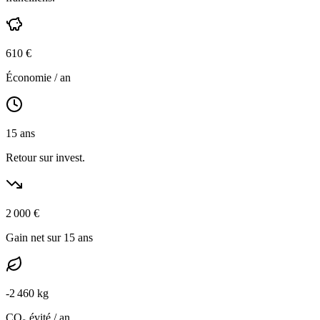
610
€
Économie / an
15
ans
Retour sur invest.
2 000
€
Gain net sur 15 ans
-
2 460
kg
CO₂ évité / an