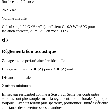
Surface de référence
262.5
m³
Volume chauffé
Calcul simplifié G×V×ΔT (coefficient G=0.9 W/m³.°C pour
isolation correcte, ΔT=32°C en zone H1b)
Réglementation acoustique
Zonage :
zone péri-urbaine / résidentielle
Émergence max :
5
dB(A) jour /
3
dB(A) nuit
Distance minimale
2 mètres minimum
En secteur résidentiel comme à Soisy Sur Seine, les contraintes
sonores sont plus souples mais la réglementation nationale s'applique
toujours. Avec un terrain plus spacieux, positionnez l'unité extérieure
à distance des ouvertures des chambres.