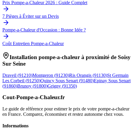
Prix Pompe-a-Chaleur 2026 : Guide Complet
7 Pièges à Éviter sur un Devis
Pompe-a-Chaleur d'Occasion : Bonne Idée ?
Coût Entretien Pompe-a-Chaleur
Installation pompe-a-chaleur à proximité de
Soisy
Sur Seine
Draveil
(
91210
)
Montgeron
(
91230
)
Ris Orangis
(
91130
)
St Germain
Les Corbeil
(
91250
)
Quincy Sous Senart
(
91480
)
Epinay Sous Senart
(
91860
)
Brunoy
(
91800
)
Grigny
(
91350
)
Cout-Pompe-a-Chaleur
.fr
Le guide de référence pour estimer le prix de votre pompe-a-chaleur
en France. Comparez, économisez et restez autonome chez vous.
Informations