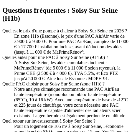
Questions fréquentes :
Soisy Sur Seine
(
H1b
)
Quel est le prix d'une pompe à chaleur à Soisy Sur Seine en 2026 ?
En zone H1b (Essonne), le prix d'une PAC Air/Air varie de
3 900 € à 9 400 €. Pour une PAC Air/Eau, comptez de 11 000
€ à 17 700 € installation incluse, avant déduction des aides
(jusqu'à 11 000 € de MaPrimeRénov').
Quelles aides pour une PAC à Soisy Sur Seine (91450) ?
À Soisy Sur Seine, les aides cumulables incluent :
MaPrimeRénov' (de 5 000 € à 11 000 € selon revenus), la
Prime CEE (2 500 € à 4 000 €), TVA 5,5%, et Éco-PTZ
jusqu'à 50 000 €. Aide locale Essonne : MDPH 91.
Quelle PAC choisir pour Soisy Sur Seine (zone H1b) ?
Notre analyse climatique recommande une PAC Air/Eau
haute température (monobloc ou bibloc haute température
(65°C), 10 à 16 kW). Avec une température de base de -12°C
et 225 jours de chauffage, votre zone nécessite une PAC
haute température capable d'alimenter des radiateurs acier
existants. La géothermie est également pertinente en altitude.
Quel retour sur investissement à Soisy Sur Seine ?
Pour un logement de 105 m² à Soisy Sur Seine, l'économie
annuelle est de 610 € avec un retour en 15 ans. Sur 15 ans, le