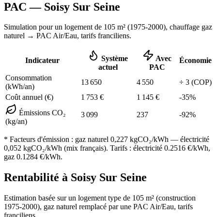
PAC —
Soisy Sur Seine
Simulation pour un logement de
105
m² (
1975-2000
), chauffage
gaz
naturel
→ PAC Air/Eau,
tarifs franciliens
.
Système
Avec
Indicateur
Économie
actuel
PAC
Consommation
13 650
4 550
÷
3
(COP)
(kWh/an)
Coût annuel (€)
1 753
€
1 145
€
-
35
%
Émissions CO₂
3 099
237
-
92
%
(kg/an)
* Facteurs d'émission :
gaz naturel 0,227
kgCO₂/kWh — électricité
0,052 kgCO₂/kWh (mix français). Tarifs : électricité
0.2516
€/kWh,
gaz
0.1284
€/kWh.
Rentabilité à
Soisy Sur Seine
Estimation basée sur un logement type de
105
m² (construction
1975-2000
),
gaz naturel
remplacé par une PAC Air/Eau,
tarifs
franciliens
.