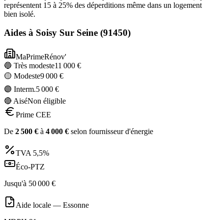
représentent 15 à 25% des déperditions même dans un logement
bien isolé.
Aides à
Soisy Sur Seine
(
91450
)
MaPrimeRénov'
🔵 Très modeste
11 000
€
🟡 Modeste
9 000
€
🟣 Interm.
5 000
€
🔴 Aisé
Non éligible
Prime CEE
De
2 500
€
à
4 000
€
selon fournisseur d'énergie
TVA
5,5%
Éco-PTZ
Jusqu'à
50 000
€
Aide locale —
Essonne