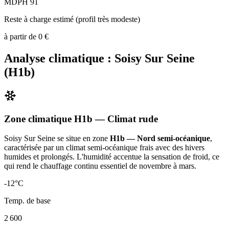
MDPH 91
Reste à charge estimé (profil très modeste)
à partir de
0
€
Analyse climatique :
Soisy Sur Seine
(
H1b
)
Zone climatique
H1b
— Climat
rude
Soisy Sur Seine
se situe en zone
H1b — Nord semi-océanique
,
caractérisée par un
climat semi-océanique frais avec des hivers
humides et prolongés. L'humidité accentue la sensation de froid, ce
qui rend le chauffage continu essentiel de novembre à mars
.
-12
°C
Temp. de base
2 600