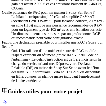
gain net atteint 2 000 € et vos émissions baissent de 2 460 kg
CO₂/an.
Quelle puissance de PAC pour ma maison à Soisy Sur Seine ?
Le bilan thermique simplifié (Calcul simplifié G×V×ΔT
(coefficient G=0.9 W/m³.°C pour isolation correcte, ΔT=32°C
en zone H1b)) indique une puissance recommandée de 8 kW
pour un logement type de 105 m² avec une isolation correcte.
Un dimensionnement sur mesure par un professionnel RGE
est recommandé pour votre configuration exacte.
Faut-il une déclaration préalable pour installer une PAC à Soisy Sur
Seine ?
Oui. L'installation d'une unité extérieure de PAC modifie
l'aspect extérieur du bâtiment (article R421-17 du Code de
l'urbanisme). Le délai d'instruction est de 1 à 2 mois selon la
charge du service urbanisme. Déposez votre Déclaration
Préalable (DP) en mairie de Soisy Sur Seine avant le début
des travaux. Le formulaire Cerfa n°13703*09 est disponible
en ligne. Joignez un plan de masse indiquant l'emplacement
de l'unité extérieure.
Guides utiles pour votre projet