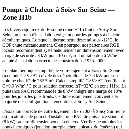
Pompe à Chaleur à
Soisy Sur Seine
—
Zone
H1b
Les hivers rigoureux du Essonne (zone H1b) font de Soisy Sur
Seine un terrain d'installation exigeant pour les pompes à chaleur
aérothermiques. Lorsque le thermomètre descend sous -12°C, le
COP chute mécaniquement. C'est pourquoi nos partenaires RGE
locaux recommandent systématiquement un dimensionnement avec
marge de sécurité : 8 kW pour 105 m², soit un ratio de 76 W/m²
adapté à l'isolation correcte des constructions 1975-2000.
Le bilan thermique simplifié de votre logement à Soisy Sur Seine
(méthode G×V×ΔT) révèle des déperditions de 7.6 kW pour un
volume chauffé de 262.5 m³. Calcul simplifié G×V×ΔT (coefficient
G=0.9 W/m³.°C pour isolation correcte, ΔT=32°C en zone H1b). La
puissance PAC recommandée de 8 kW intègre une marge de 10%
pour les jours les plus froids. Ce dimensionnement convient à la
majorité des configurations rencontrées à Soisy Sur Seine.
L'isolation correcte de votre logement 1975-2000 à Soisy Sur Seine
est un atout : elle permet d'installer une PAC de puissance standard
(8 kW) sans surdimensionnement coûteux. Vérifiez néanmoins les
ponts thermiques (jonction mur/plancher, tableaux de fenêtres) qui