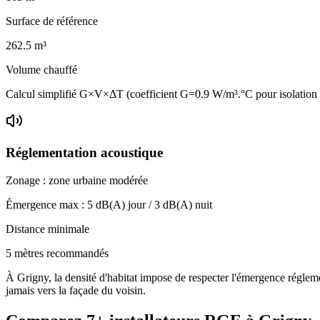
Surface de référence
262.5
m³
Volume chauffé
Calcul simplifié G×V×ΔT (coefficient G=0.9 W/m³.°C pour isolatio
Réglementation acoustique
Zonage :
zone urbaine modérée
Émergence max :
5
dB(A) jour /
3
dB(A) nuit
Distance minimale
5 mètres recommandés
À Grigny, la densité d'habitat impose de respecter l'émergence réglemen
jamais vers la façade du voisin.