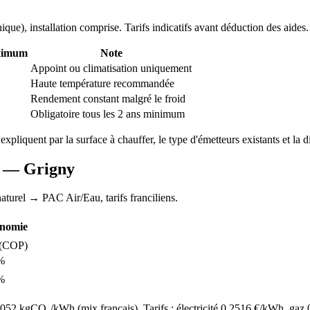
nique
), installation comprise. Tarifs indicatifs avant déduction des aides.
ximum
Note
Appoint ou climatisation uniquement
Haute température recommandée
Rendement constant malgré le froid
Obligatoire tous les 2 ans minimum
'expliquent par la surface à chauffer, le type d'émetteurs existants et la d
AC —
Grigny
aturel
→ PAC Air/Eau,
tarifs franciliens
.
nomie
(COP)
%
%
52 kgCO₂/kWh (mix français). Tarifs : électricité
0.2516
€/kWh, gaz