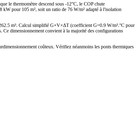
rsque le thermomètre descend sous -12°C, le COP chute
W pour 105 m², soit un ratio de 76 W/m² adapté à l'isolation
 262.5 m³. Calcul simplifié G×V×ΔT (coefficient G=0.9 W/m³.°C pour
. Ce dimensionnement convient à la majorité des configurations
 surdimensionnement coûteux. Vérifiez néanmoins les ponts thermiques