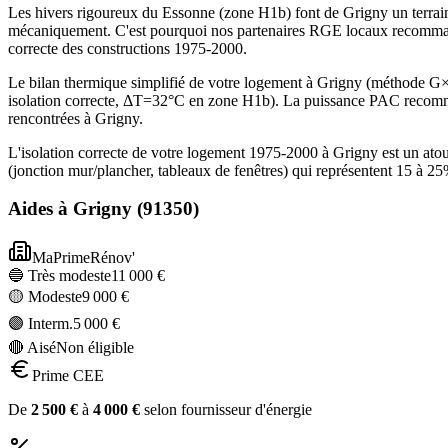
Les hivers rigoureux du Essonne (zone H1b) font de Grigny un terrai
mécaniquement. C'est pourquoi nos partenaires RGE locaux recommand
correcte des constructions 1975-2000.
Le bilan thermique simplifié de votre logement à Grigny (méthode 
isolation correcte, ΔT=32°C en zone H1b). La puissance PAC recomma
rencontrées à Grigny.
L'isolation correcte de votre logement 1975-2000 à Grigny est un ato
(jonction mur/plancher, tableaux de fenêtres) qui représentent 15 à 
Aides à
Grigny
(
91350
)
MaPrimeRénov'
🔵 Très modeste
11 000
€
🟡 Modeste
9 000
€
🟣 Interm.
5 000
€
🔴 Aisé
Non éligible
Prime CEE
De
2 500
€
à
4 000
€
selon fournisseur d'énergie