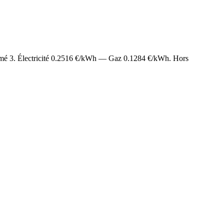
imé
3
. Électricité
0.2516
€/kWh — Gaz
0.1284
€/kWh. Hors