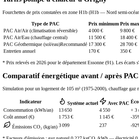
Fourchettes de prix constatées en zone
H1b
(
H1b — Nord semi-océa
Type de PAC
Prix minimum
Prix ma
PAC Air/Air (climatisation réversible)
4 000
€
9 800
€
PAC Air/Eau (chauffage central)
11 500
€
18 400
€
PAC Géothermique (sol/eau)
Recommandé
17 300
€
28 700
€
Entretien annuel
170
€
350
€
* Prix relevés en
2026
pour le département
Essonne
(
91
). Les écarts s
Comparatif énergétique avant / après P
Simulation pour un logement de
105
m² (
1975-2000
), chauffage
gaz n
Indicateur
Éco
Système actuel
Avec PAC
Consommation (kWh/an)
13 650
4 550
÷
3
Coût annuel (€)
1 753
€
1 145
€
-
35
3 099
237
-
92
Émissions CO₂ (kg/an)
* Facteurs d'émission :
gaz naturel 0,227
kgCO₂/kWh — électricité 0,0