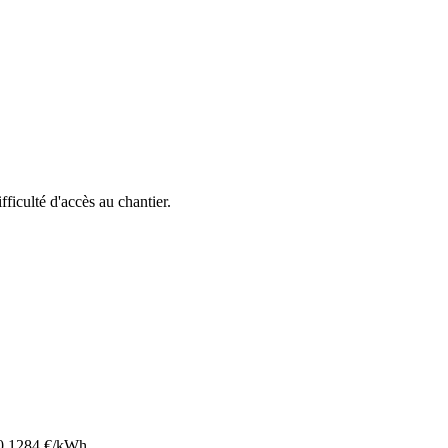
ifficulté d'accès au chantier.
0.1284
€/kWh.