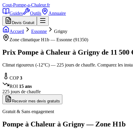
Cout-Pompe-a-Chaleur
.fr
Guides
Outils
Annuaire
Devis Gratuit
Accueil
Essonne
Grigny
Zone climatique
H1b
—
Essonne
(
91350
)
Prix Pompe à Chaleur à
Grigny
de
11 500
Climat rigoureux (-12°C) — 225 jours de chauffe. Comparez les inst
COP
3
ROI
15
ans
225
jours de chauffe
Recevoir mes devis gratuits
Gratuit & Sans engagement
Pompe à Chaleur à
Grigny
— Zone
H1b