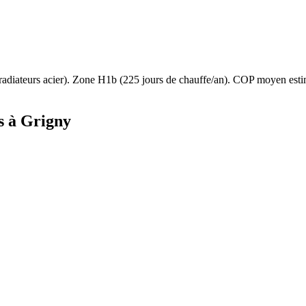
radiateurs acier
). Zone
H1b
(
225
jours de chauffe/an). COP moyen est
s à
Grigny