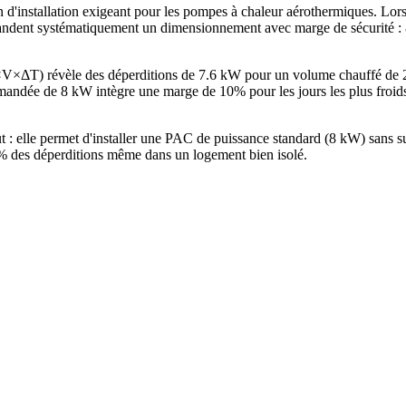
n d'installation exigeant pour les pompes à chaleur aérothermiques. Lo
ent systématiquement un dimensionnement avec marge de sécurité : 8 k
G×V×ΔT) révèle des déperditions de 7.6 kW pour un volume chauffé de
ndée de 8 kW intègre une marge de 10% pour les jours les plus froids
ut : elle permet d'installer une PAC de puissance standard (8 kW) sans
25% des déperditions même dans un logement bien isolé.