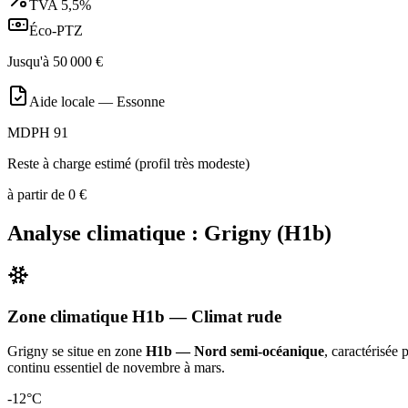
TVA
5,5%
Éco-PTZ
Jusqu'à
50 000
€
Aide locale —
Essonne
MDPH 91
Reste à charge estimé (profil très modeste)
à partir de
0
€
Analyse climatique :
Grigny
(
H1b
)
Zone climatique
H1b
— Climat
rude
Grigny
se situe en zone
H1b — Nord semi-océanique
, caractérisée
continu essentiel de novembre à mars
.
-12
°C