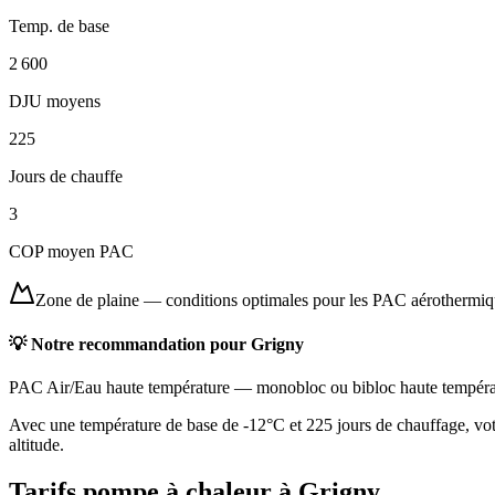
Temp. de base
2 600
DJU moyens
225
Jours de chauffe
3
COP moyen PAC
Zone de plaine
—
conditions optimales pour les PAC aérothermi
💡 Notre recommandation pour
Grigny
PAC Air/Eau haute température
—
monobloc ou bibloc haute tempéra
Avec une température de base de -12°C et 225 jours de chauffage, votr
altitude.
Tarifs pompe à chaleur à
Grigny