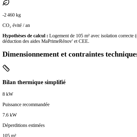
-
2 460
kg
CO₂ évité / an
Hypothèses de calcul :
Logement de
105
m² avec isolation
correcte
(
déduction des aides MaPrimeRénov' et CEE.
Dimensionnement et contraintes technique
Bilan thermique simplifié
8
kW
Puissance recommandée
7.6
kW
Déperditions estimées
105
m²