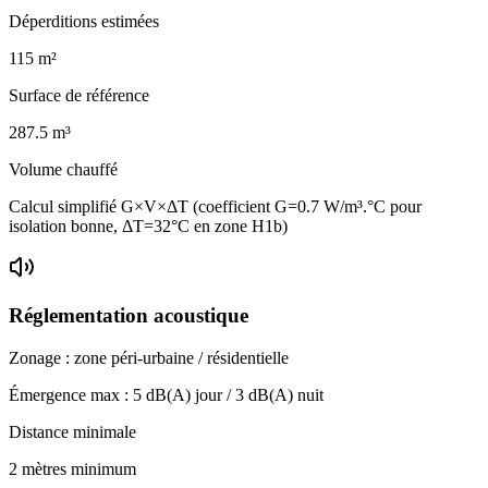
Déperditions estimées
115
m²
Surface de référence
287.5
m³
Volume chauffé
Calcul simplifié G×V×ΔT (coefficient G=0.7 W/m³.°C pour
isolation bonne, ΔT=32°C en zone H1b)
Réglementation acoustique
Zonage :
zone péri-urbaine / résidentielle
Émergence max :
5
dB(A) jour /
3
dB(A) nuit
Distance minimale
2 mètres minimum