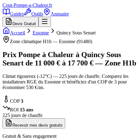
Cout-Pompe-a-Chaleur
.fr
Guides
Outils
Annuaire
Devis Gratuit
Accueil
Essonne
Quincy Sous Senart
Zone climatique
H1b
—
Essonne
(
91480
)
Prix Pompe à Chaleur à
Quincy Sous
Senart
de
11 000
€ à
17 700
€ — Zone
H1b
Climat rigoureux (-12°C) — 225 jours de chauffe. Comparez les
installateurs RGE du Essonne et bénéficiez d'un COP de 3 pour
économiser 530 €/an.
COP
3
ROI
15
ans
225
jours de chauffe
Recevoir mes devis gratuits
Gratuit & Sans engagement