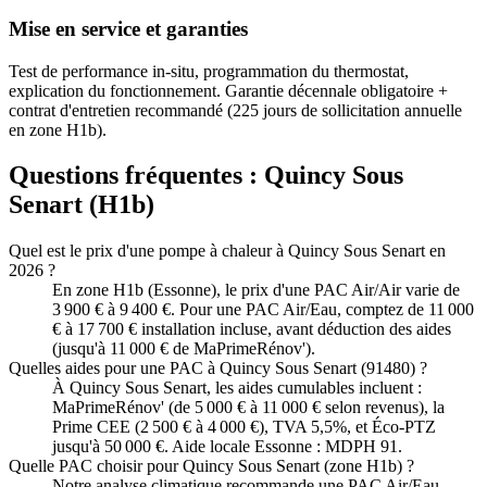
Mise en service et garanties
Test de performance in-situ, programmation du thermostat,
explication du fonctionnement. Garantie décennale obligatoire +
contrat d'entretien recommandé (225 jours de sollicitation annuelle
en zone H1b).
Questions fréquentes :
Quincy Sous
Senart
(
H1b
)
Quel est le prix d'une pompe à chaleur à Quincy Sous Senart en
2026 ?
En zone H1b (Essonne), le prix d'une PAC Air/Air varie de
3 900 € à 9 400 €. Pour une PAC Air/Eau, comptez de 11 000
€ à 17 700 € installation incluse, avant déduction des aides
(jusqu'à 11 000 € de MaPrimeRénov').
Quelles aides pour une PAC à Quincy Sous Senart (91480) ?
À Quincy Sous Senart, les aides cumulables incluent :
MaPrimeRénov' (de 5 000 € à 11 000 € selon revenus), la
Prime CEE (2 500 € à 4 000 €), TVA 5,5%, et Éco-PTZ
jusqu'à 50 000 €. Aide locale Essonne : MDPH 91.
Quelle PAC choisir pour Quincy Sous Senart (zone H1b) ?
Notre analyse climatique recommande une PAC Air/Eau