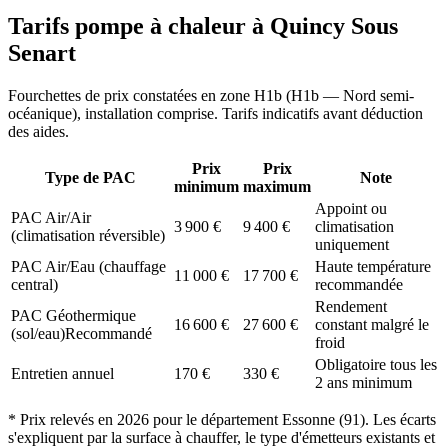
Tarifs pompe à chaleur à
Quincy Sous
Senart
Fourchettes de prix constatées en zone
H1b
(
H1b — Nord semi-
océanique
), installation comprise. Tarifs indicatifs avant déduction
des aides.
Prix
Prix
Type de PAC
Note
minimum
maximum
Appoint ou
PAC Air/Air
3 900
€
9 400
€
climatisation
(climatisation réversible)
uniquement
PAC Air/Eau (chauffage
Haute température
11 000
€
17 700
€
central)
recommandée
Rendement
PAC Géothermique
16 600
€
27 600
€
constant malgré le
(sol/eau)
Recommandé
froid
Obligatoire tous les
Entretien annuel
170
€
330
€
2 ans minimum
* Prix relevés en
2026
pour le département
Essonne
(
91
). Les écarts
s'expliquent par la surface à chauffer, le type d'émetteurs existants et