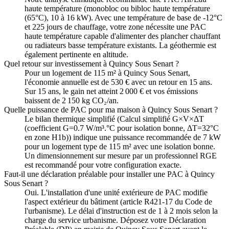
haute température (monobloc ou bibloc haute température
(65°C), 10 à 16 kW). Avec une température de base de -12°C
et 225 jours de chauffage, votre zone nécessite une PAC
haute température capable d'alimenter des plancher chauffant
ou radiateurs basse température existants. La géothermie est
également pertinente en altitude.
Quel retour sur investissement à Quincy Sous Senart ?
Pour un logement de 115 m² à Quincy Sous Senart,
l'économie annuelle est de 530 € avec un retour en 15 ans.
Sur 15 ans, le gain net atteint 2 000 € et vos émissions
baissent de 2 150 kg CO₂/an.
Quelle puissance de PAC pour ma maison à Quincy Sous Senart ?
Le bilan thermique simplifié (Calcul simplifié G×V×ΔT
(coefficient G=0.7 W/m³.°C pour isolation bonne, ΔT=32°C
en zone H1b)) indique une puissance recommandée de 7 kW
pour un logement type de 115 m² avec une isolation bonne.
Un dimensionnement sur mesure par un professionnel RGE
est recommandé pour votre configuration exacte.
Faut-il une déclaration préalable pour installer une PAC à Quincy
Sous Senart ?
Oui. L'installation d'une unité extérieure de PAC modifie
l'aspect extérieur du bâtiment (article R421-17 du Code de
l'urbanisme). Le délai d'instruction est de 1 à 2 mois selon la
charge du service urbanisme. Déposez votre Déclaration