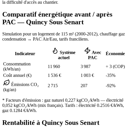
la difficulté d'accès au chantier.
Comparatif énergétique avant / après
PAC —
Quincy Sous Senart
Simulation pour un logement de
115
m² (
2000-2012
), chauffage
gaz
condensation
→ PAC Air/Eau,
tarifs franciliens
.
Système
Avec
Indicateur
Économie
actuel
PAC
Consommation
11 960
3 987
÷
3
(COP)
(kWh/an)
Coût annuel (€)
1 536
€
1 003
€
-
35
%
Émissions CO₂
2 715
207
-
92
%
(kg/an)
* Facteurs d'émission :
gaz naturel 0,227
kgCO₂/kWh — électricité
0,052 kgCO₂/kWh (mix français). Tarifs : électricité
0.2516
€/kWh,
gaz
0.1284
€/kWh.
Rentabilité à
Quincy Sous Senart