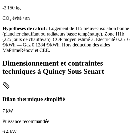
-
2 150
kg
CO₂ évité / an
Hypothèses de calcul :
Logement de
115
m² avec isolation
bonne
(
plancher chauffant ou radiateurs basse température
). Zone
H1b
(
225
jours de chauffe/an). COP moyen estimé
3
. Électricité
0.2516
€/kWh — Gaz
0.1284
€/kWh. Hors déduction des aides
MaPrimeRénov' et CEE.
Dimensionnement et contraintes
techniques à
Quincy Sous Senart
Bilan thermique simplifié
7
kW
Puissance recommandée
6.4
kW