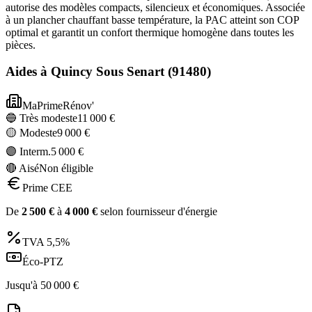
autorise des modèles compacts, silencieux et économiques. Associée
à un plancher chauffant basse température, la PAC atteint son COP
optimal et garantit un confort thermique homogène dans toutes les
pièces.
Aides à
Quincy Sous Senart
(
91480
)
MaPrimeRénov'
🔵 Très modeste
11 000
€
🟡 Modeste
9 000
€
🟣 Interm.
5 000
€
🔴 Aisé
Non éligible
Prime CEE
De
2 500
€
à
4 000
€
selon fournisseur d'énergie
TVA
5,5%
Éco-PTZ
Jusqu'à
50 000
€