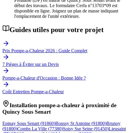
Préalable (DP) en mairie de Quincy Sous Senart avant le
début des travaux. Le formulaire Cerfa n°13703*09 est
disponible en ligne. Joignez un plan de masse indiquant
l'emplacement de l'unité extérieure.
Guides utiles pour votre projet
Prix Pompe-a-Chaleur 2026 : Guide Complet
7 Pièges à Éviter sur un Devis
Pompe-a-Chaleur d'Occasion : Bonne Idée ?
Coût Entretien Pompe-a-Chaleur
Installation pompe-a-chaleur à proximité de
Quincy Sous Senart
Epinay Sous Senart
(
91860
)
Boussy St Antoine
(
91800
)
Brunoy
(
91800
)
Combs La Ville
(
77380
)
Soisy Sur Seine
(
91450
)
Lieusaint