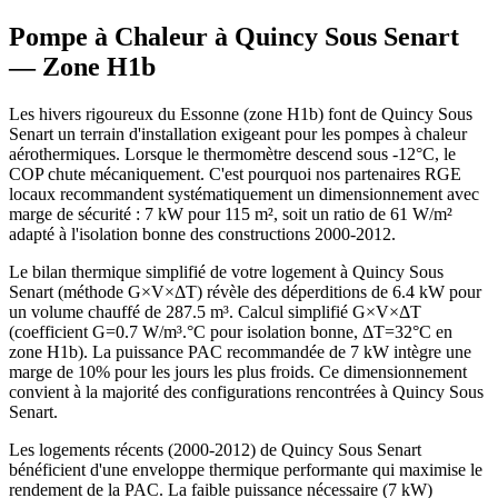
Pompe à Chaleur à
Quincy Sous Senart
— Zone
H1b
Les hivers rigoureux du Essonne (zone H1b) font de Quincy Sous
Senart un terrain d'installation exigeant pour les pompes à chaleur
aérothermiques. Lorsque le thermomètre descend sous -12°C, le
COP chute mécaniquement. C'est pourquoi nos partenaires RGE
locaux recommandent systématiquement un dimensionnement avec
marge de sécurité : 7 kW pour 115 m², soit un ratio de 61 W/m²
adapté à l'isolation bonne des constructions 2000-2012.
Le bilan thermique simplifié de votre logement à Quincy Sous
Senart (méthode G×V×ΔT) révèle des déperditions de 6.4 kW pour
un volume chauffé de 287.5 m³. Calcul simplifié G×V×ΔT
(coefficient G=0.7 W/m³.°C pour isolation bonne, ΔT=32°C en
zone H1b). La puissance PAC recommandée de 7 kW intègre une
marge de 10% pour les jours les plus froids. Ce dimensionnement
convient à la majorité des configurations rencontrées à Quincy Sous
Senart.
Les logements récents (2000-2012) de Quincy Sous Senart
bénéficient d'une enveloppe thermique performante qui maximise le
rendement de la PAC. La faible puissance nécessaire (7 kW)