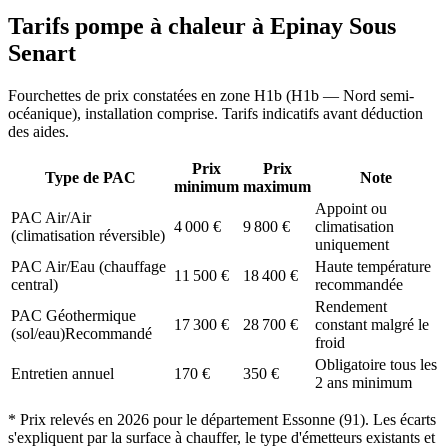
Tarifs pompe à chaleur à
Epinay Sous
Senart
Fourchettes de prix constatées en zone
H1b
(
H1b — Nord semi-
océanique
), installation comprise. Tarifs indicatifs avant déduction
des aides.
Prix
Prix
Type de PAC
Note
minimum
maximum
Appoint ou
PAC Air/Air
4 000
€
9 800
€
climatisation
(climatisation réversible)
uniquement
PAC Air/Eau (chauffage
Haute température
11 500
€
18 400
€
central)
recommandée
Rendement
PAC Géothermique
17 300
€
28 700
€
constant malgré le
(sol/eau)
Recommandé
froid
Obligatoire tous les
Entretien annuel
170
€
350
€
2 ans minimum
* Prix relevés en
2026
pour le département
Essonne
(
91
). Les écarts
s'expliquent par la surface à chauffer, le type d'émetteurs existants et