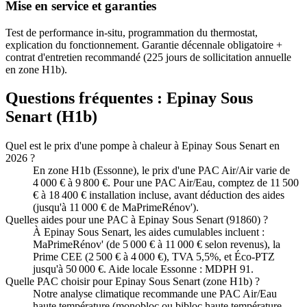
Mise en service et garanties
Test de performance in-situ, programmation du thermostat,
explication du fonctionnement. Garantie décennale obligatoire +
contrat d'entretien recommandé (225 jours de sollicitation annuelle
en zone H1b).
Questions fréquentes :
Epinay Sous
Senart
(
H1b
)
Quel est le prix d'une pompe à chaleur à Epinay Sous Senart en
2026 ?
En zone H1b (Essonne), le prix d'une PAC Air/Air varie de
4 000 € à 9 800 €. Pour une PAC Air/Eau, comptez de 11 500
€ à 18 400 € installation incluse, avant déduction des aides
(jusqu'à 11 000 € de MaPrimeRénov').
Quelles aides pour une PAC à Epinay Sous Senart (91860) ?
À Epinay Sous Senart, les aides cumulables incluent :
MaPrimeRénov' (de 5 000 € à 11 000 € selon revenus), la
Prime CEE (2 500 € à 4 000 €), TVA 5,5%, et Éco-PTZ
jusqu'à 50 000 €. Aide locale Essonne : MDPH 91.
Quelle PAC choisir pour Epinay Sous Senart (zone H1b) ?
Notre analyse climatique recommande une PAC Air/Eau
haute température (monobloc ou bibloc haute température