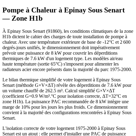
Pompe à Chaleur à
Epinay Sous Senart
— Zone
H1b
À Epinay Sous Senart (91860), les conditions climatiques de la zone
H1b dictent le cahier des charges de toute installation de pompe à
chaleur. Avec une température extérieure de base de -12°C et 2 600
degrés-jours unifiés, le dimensionnement doit impérativement
prévoir une puissance de 8 kW pour couvrir les déperditions
thermiques de 7.6 kW d'un logement type. Les modèles air/eau
haute température (sortie 65°C) s'imposent pour alimenter les
radiateurs acier encore présents dans la majorité du parc 1975-2000.
Le bilan thermique simplifié de votre logement à Epinay Sous
Senart (méthode G×V×ΔT) révèle des déperditions de 7.6 kW pour
un volume chauffé de 262.5 m³. Calcul simplifié G×V×ΔT
(coefficient G=0.9 W/m³.°C pour isolation correcte, ΔT=32°C en
zone H1b). La puissance PAC recommandée de 8 kW intègre une
marge de 10% pour les jours les plus froids. Ce dimensionnement
convient à la majorité des configurations rencontrées à Epinay Sous
Senart.
L'isolation correcte de votre logement 1975-2000 à Epinay Sous
Senart est un atout : elle permet d'installer une PAC de puissance