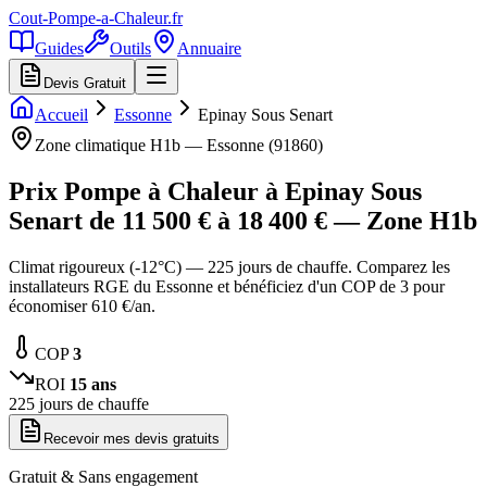
Cout-Pompe-a-Chaleur
.fr
Guides
Outils
Annuaire
Devis Gratuit
Accueil
Essonne
Epinay Sous Senart
Zone climatique
H1b
—
Essonne
(
91860
)
Prix Pompe à Chaleur à
Epinay Sous
Senart
de
11 500
€ à
18 400
€ — Zone
H1b
Climat rigoureux (-12°C) — 225 jours de chauffe. Comparez les
installateurs RGE du Essonne et bénéficiez d'un COP de 3 pour
économiser 610 €/an.
COP
3
ROI
15
ans
225
jours de chauffe
Recevoir mes devis gratuits
Gratuit & Sans engagement