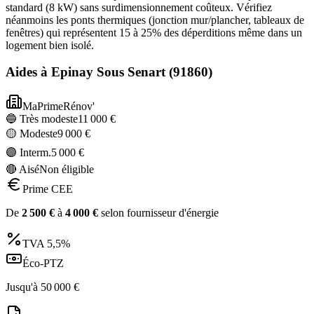
standard (8 kW) sans surdimensionnement coûteux. Vérifiez
néanmoins les ponts thermiques (jonction mur/plancher, tableaux de
fenêtres) qui représentent 15 à 25% des déperditions même dans un
logement bien isolé.
Aides à
Epinay Sous Senart
(
91860
)
MaPrimeRénov'
🔵 Très modeste
11 000
€
🟡 Modeste
9 000
€
🟣 Interm.
5 000
€
🔴 Aisé
Non éligible
Prime CEE
De
2 500
€
à
4 000
€
selon fournisseur d'énergie
TVA
5,5%
Éco-PTZ
Jusqu'à
50 000
€