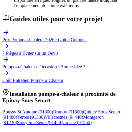
disponible en ligne. Joignez un plan de masse indiquant
l'emplacement de l'unité extérieure.
Guides utiles pour votre projet
Prix Pompe-a-Chaleur 2026 : Guide Complet
7 Pièges à Éviter sur un Devis
Pompe-a-Chaleur d'Occasion : Bonne Idée ?
Coût Entretien Pompe-a-Chaleur
Installation pompe-a-chaleur à proximité de
Epinay Sous Senart
Boussy St Antoine
(
91800
)
Brunoy
(
91800
)
Quincy Sous Senart
(
91480
)
Yerres
(
91330
)
Villecresnes
(
94440
)
Montgeron
(
91230
)
Soisy Sur Seine
(
91450
)
Crosne
(
91560
)