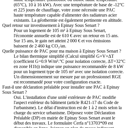
(65°C), 10 à 16 kW). Avec une température de base de -12°C
et 225 jours de chauffage, votre zone nécessite une PAC
haute température capable d'alimenter des radiateurs acier
existants. La géothermie est également pertinente en altitude.
Quel retour sur investissement à Epinay Sous Senart ?
Pour un logement de 105 m² à Epinay Sous Senart,
l'économie annuelle est de 610 € avec un retour en 15 ans.
Sur 15 ans, le gain net atteint 2 000 € et vos émissions
baissent de 2 460 kg CO₂/an.
Quelle puissance de PAC pour ma maison à Epinay Sous Senart ?
Le bilan thermique simplifié (Calcul simplifié G×V×ΔT
(coefficient G=0.9 W/m³.°C pour isolation correcte, ΔT=32°C
en zone H1b)) indique une puissance recommandée de 8 kW
pour un logement type de 105 m² avec une isolation correcte.
Un dimensionnement sur mesure par un professionnel RGE
est recommandé pour votre configuration exacte.
Faut-il une déclaration préalable pour installer une PAC à Epinay
Sous Senart ?
Oui. L'installation d'une unité extérieure de PAC modifie
l'aspect extérieur du bâtiment (article R421-17 du Code de
l'urbanisme). Le délai d'instruction est de 1 à 2 mois selon la
charge du service urbanisme. Déposez votre Déclaration
Préalable (DP) en mairie de Epinay Sous Senart avant le
début des travaux. Le formulaire Cerfa n°13703*09 est