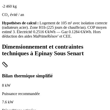
-
2 460
kg
CO₂ évité / an
Hypothèses de calcul :
Logement de
105
m² avec isolation
correcte
(
radiateurs acier
). Zone
H1b
(
225
jours de chauffe/an). COP moyen
estimé
3
. Électricité
0.2516
€/kWh — Gaz
0.1284
€/kWh. Hors
déduction des aides MaPrimeRénov' et CEE.
Dimensionnement et contraintes
techniques à
Epinay Sous Senart
Bilan thermique simplifié
8
kW
Puissance recommandée
7.6
kW