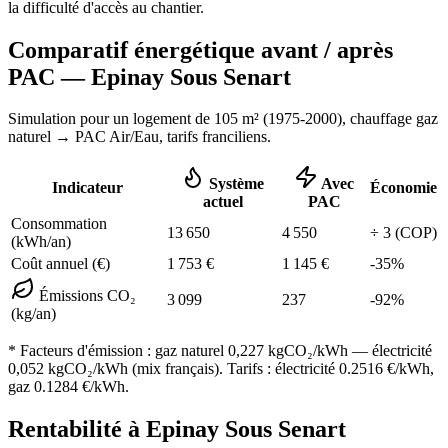
la difficulté d'accès au chantier.
Comparatif énergétique avant / après
PAC —
Epinay Sous Senart
Simulation pour un logement de
105
m² (
1975-2000
), chauffage
gaz
naturel
→ PAC Air/Eau,
tarifs franciliens
.
Système
Avec
Indicateur
Économie
actuel
PAC
Consommation
13 650
4 550
÷
3
(COP)
(kWh/an)
Coût annuel (€)
1 753
€
1 145
€
-
35
%
Émissions CO₂
3 099
237
-
92
%
(kg/an)
* Facteurs d'émission :
gaz naturel 0,227
kgCO₂/kWh — électricité
0,052 kgCO₂/kWh (mix français). Tarifs : électricité
0.2516
€/kWh,
gaz
0.1284
€/kWh.
Rentabilité à
Epinay Sous Senart