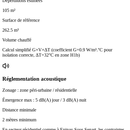
Déperditions estimées
105
m²
Surface de référence
262.5
m³
Volume chauffé
Calcul simplifié G×V×ΔT (coefficient G=0.9 W/m³.°C pour
isolation correcte, ΔT=32°C en zone H1b)
Réglementation acoustique
Zonage :
zone péri-urbaine / résidentielle
Émergence max :
5
dB(A) jour /
3
dB(A) nuit
Distance minimale
2 mètres minimum
En secteur résidentiel comme à Epinay Sous Senart, les contraintes