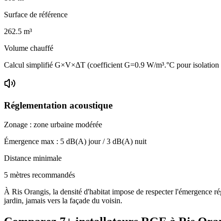
Surface de référence
262.5
m³
Volume chauffé
Calcul simplifié G×V×ΔT (coefficient G=0.9 W/m³.°C pour isolatio
Réglementation acoustique
Zonage :
zone urbaine modérée
Émergence max :
5
dB(A) jour /
3
dB(A) nuit
Distance minimale
5 mètres recommandés
À Ris Orangis, la densité d'habitat impose de respecter l'émergence ré
jardin, jamais vers la façade du voisin.