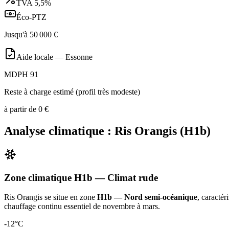
TVA
5,5%
Éco-PTZ
Jusqu'à
50 000
€
Aide locale —
Essonne
MDPH 91
Reste à charge estimé (profil très modeste)
à partir de
0
€
Analyse climatique :
Ris Orangis
(
H1b
)
Zone climatique
H1b
— Climat
rude
Ris Orangis
se situe en zone
H1b — Nord semi-océanique
, caractér
chauffage continu essentiel de novembre à mars
.
-12
°C