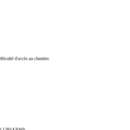
ifficulté d'accès au chantier.
0.1284
€/kWh.