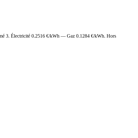
imé
3
. Électricité
0.2516
€/kWh — Gaz
0.1284
€/kWh. Hors