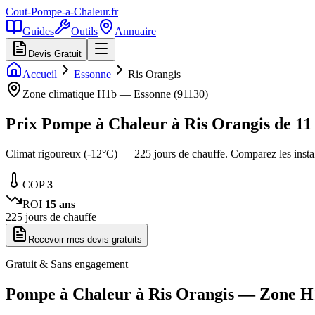
Cout-Pompe-a-Chaleur
.fr
Guides
Outils
Annuaire
Devis Gratuit
Accueil
Essonne
Ris Orangis
Zone climatique
H1b
—
Essonne
(
91130
)
Prix Pompe à Chaleur à
Ris Orangis
de
11
Climat rigoureux (-12°C) — 225 jours de chauffe. Comparez les inst
COP
3
ROI
15
ans
225
jours de chauffe
Recevoir mes devis gratuits
Gratuit & Sans engagement
Pompe à Chaleur à
Ris Orangis
— Zone
H