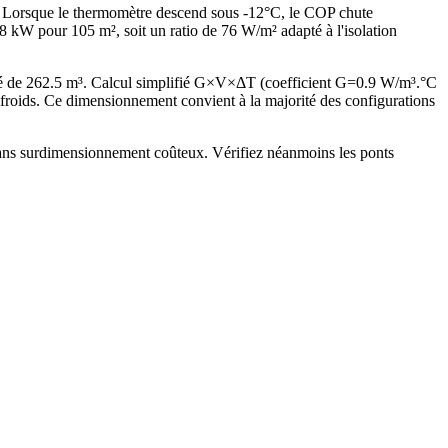
s. Lorsque le thermomètre descend sous -12°C, le COP chute
W pour 105 m², soit un ratio de 76 W/m² adapté à l'isolation
fé de 262.5 m³. Calcul simplifié G×V×ΔT (coefficient G=0.9 W/m³.°C
roids. Ce dimensionnement convient à la majorité des configurations
 sans surdimensionnement coûteux. Vérifiez néanmoins les ponts