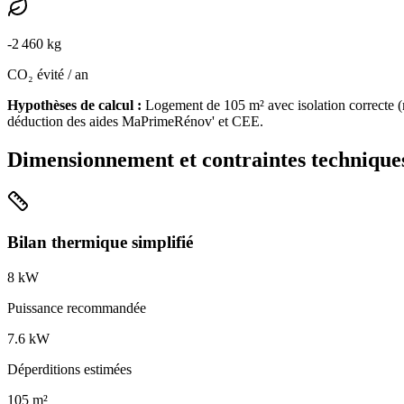
-
2 460
kg
CO₂ évité / an
Hypothèses de calcul :
Logement de
105
m² avec isolation
correcte
(
déduction des aides MaPrimeRénov' et CEE.
Dimensionnement et contraintes technique
Bilan thermique simplifié
8
kW
Puissance recommandée
7.6
kW
Déperditions estimées
105
m²