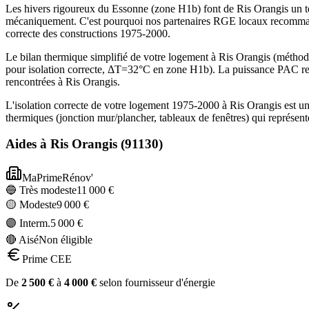
Les hivers rigoureux du Essonne (zone H1b) font de Ris Orangis un te
mécaniquement. C'est pourquoi nos partenaires RGE locaux recommand
correcte des constructions 1975-2000.
Le bilan thermique simplifié de votre logement à Ris Orangis (mét
pour isolation correcte, ΔT=32°C en zone H1b). La puissance PAC re
rencontrées à Ris Orangis.
L'isolation correcte de votre logement 1975-2000 à Ris Orangis est u
thermiques (jonction mur/plancher, tableaux de fenêtres) qui représe
Aides à
Ris Orangis
(
91130
)
MaPrimeRénov'
🔵 Très modeste
11 000
€
🟡 Modeste
9 000
€
🟣 Interm.
5 000
€
🔴 Aisé
Non éligible
Prime CEE
De
2 500
€
à
4 000
€
selon fournisseur d'énergie