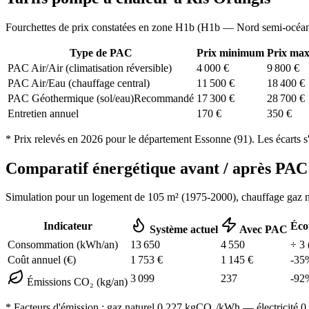
Fourchettes de prix constatées en zone
H1b
(
H1b — Nord semi-océa
Type de PAC
Prix minimum
Prix ma
PAC Air/Air (climatisation réversible)
4 000
€
9 800
€
PAC Air/Eau (chauffage central)
11 500
€
18 400
€
PAC Géothermique (sol/eau)
Recommandé
17 300
€
28 700
€
Entretien annuel
170
€
350
€
* Prix relevés en
2026
pour le département
Essonne
(
91
). Les écarts s
Comparatif énergétique avant / après P
Simulation pour un logement de
105
m² (
1975-2000
), chauffage
gaz n
Indicateur
Éco
Système actuel
Avec PAC
Consommation (kWh/an)
13 650
4 550
÷
3
Coût annuel (€)
1 753
€
1 145
€
-
35
3 099
237
-
92
Émissions CO₂ (kg/an)
* Facteurs d'émission :
gaz naturel 0,227
kgCO₂/kWh — électricité 0,0