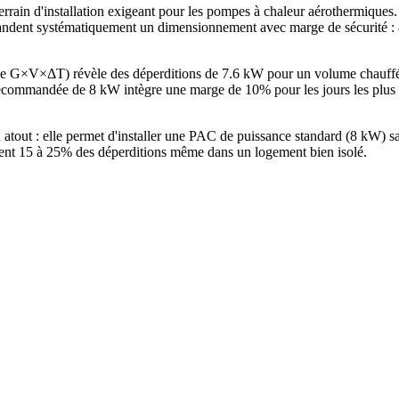
rrain d'installation exigeant pour les pompes à chaleur aérothermique
ent systématiquement un dimensionnement avec marge de sécurité : 8 k
hode G×V×ΔT) révèle des déperditions de 7.6 kW pour un volume chauf
commandée de 8 kW intègre une marge de 10% pour les jours les plus f
n atout : elle permet d'installer une PAC de puissance standard (8 kW)
ntent 15 à 25% des déperditions même dans un logement bien isolé.