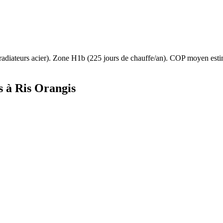
radiateurs acier
). Zone
H1b
(
225
jours de chauffe/an). COP moyen est
s à
Ris Orangis