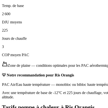
Temp. de base
2 600
DJU moyens
225
Jours de chauffe
3
COP moyen PAC
Zone de plaine
—
conditions optimales pour les PAC aérothermi
💡 Notre recommandation pour
Ris Orangis
PAC Air/Eau haute température
—
monobloc ou bibloc haute tempéra
Avec une température de base de -12°C et 225 jours de chauffage, votr
altitude.
Tarifs pompe à chaleur à
Ris Orangis