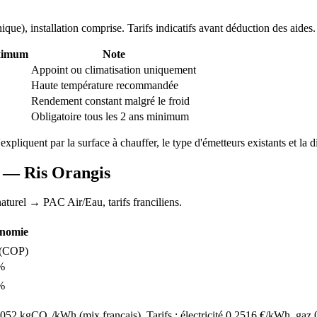
nique
), installation comprise. Tarifs indicatifs avant déduction des aides.
ximum
Note
Appoint ou climatisation uniquement
Haute température recommandée
Rendement constant malgré le froid
Obligatoire tous les 2 ans minimum
'expliquent par la surface à chauffer, le type d'émetteurs existants et la d
AC —
Ris Orangis
aturel
→ PAC Air/Eau,
tarifs franciliens
.
nomie
(COP)
%
%
52 kgCO₂/kWh (mix français). Tarifs : électricité
0.2516
€/kWh, gaz