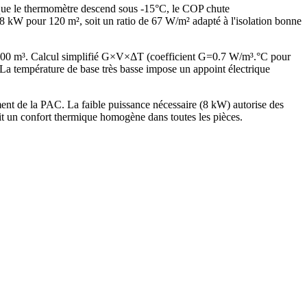
rsque le thermomètre descend sous -15°C, le COP chute
kW pour 120 m², soit un ratio de 67 W/m² adapté à l'isolation bonne
 300 m³. Calcul simplifié G×V×ΔT (coefficient G=0.7 W/m³.°C pour
 température de base très basse impose un appoint électrique
t de la PAC. La faible puissance nécessaire (8 kW) autorise des
it un confort thermique homogène dans toutes les pièces.