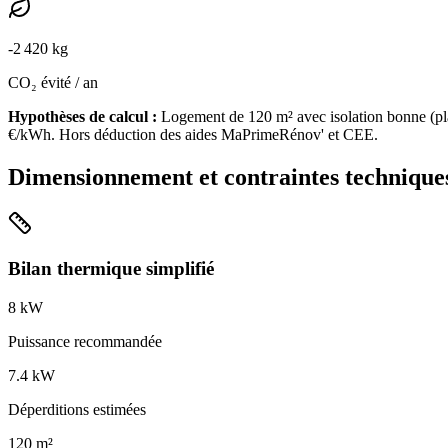
-
2 420
kg
CO₂ évité / an
Hypothèses de calcul :
Logement de
120
m² avec isolation
bonne
(
pl
€/kWh. Hors déduction des aides MaPrimeRénov' et CEE.
Dimensionnement et contraintes technique
Bilan thermique simplifié
8
kW
Puissance recommandée
7.4
kW
Déperditions estimées
120
m²