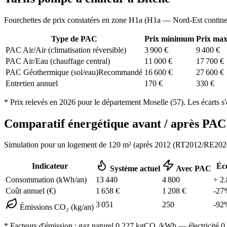
Fourchettes de prix constatées en zone
H1a
(
H1a — Nord-Est contine
Type de PAC
Prix minimum
Prix ma
PAC Air/Air (climatisation réversible)
3 900
€
9 400
€
PAC Air/Eau (chauffage central)
11 000
€
17 700
€
PAC Géothermique (sol/eau)
Recommandé
16 600
€
27 600
€
Entretien annuel
170
€
330
€
* Prix relevés en
2026
pour le département
Moselle
(
57
). Les écarts s
Comparatif énergétique avant / après P
Simulation pour un logement de
120
m² (
après 2012 (RT2012/RE202
Indicateur
Éc
Système actuel
Avec PAC
Consommation (kWh/an)
13 440
4 800
÷
2.
Coût annuel (€)
1 658
€
1 208
€
-
27
3 051
250
-
92
Émissions CO₂ (kg/an)
* Facteurs d'émission :
gaz naturel 0,227
kgCO₂/kWh — électricité 0,0