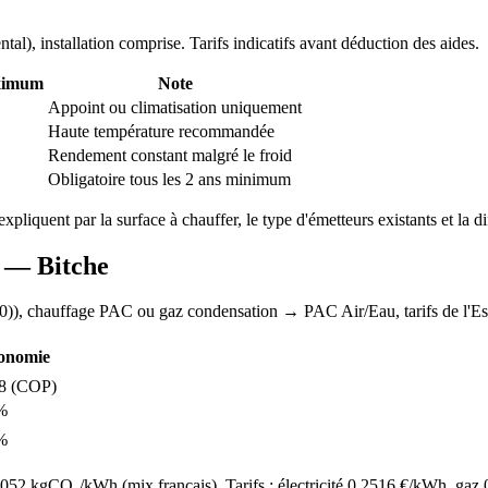
ntal
), installation comprise. Tarifs indicatifs avant déduction des aides.
ximum
Note
Appoint ou climatisation uniquement
Haute température recommandée
Rendement constant malgré le froid
Obligatoire tous les 2 ans minimum
'expliquent par la surface à chauffer, le type d'émetteurs existants et la di
AC —
Bitche
0)
), chauffage
PAC ou gaz condensation
→ PAC Air/Eau,
tarifs de l'Es
onomie
8
(COP)
%
%
52 kgCO₂/kWh (mix français). Tarifs : électricité
0.2516
€/kWh, gaz