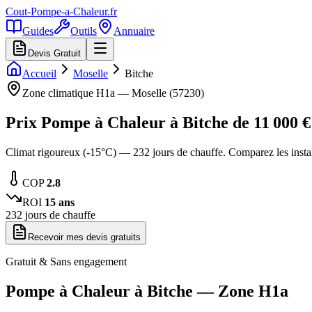
Cout-Pompe-a-Chaleur
.fr
Guides
Outils
Annuaire
Devis Gratuit
Accueil
Moselle
Bitche
Zone climatique
H1a
—
Moselle
(
57230
)
Prix Pompe à Chaleur à
Bitche
de
11 000
€
Climat rigoureux (-15°C) — 232 jours de chauffe. Comparez les inst
COP
2.8
ROI
15
ans
232
jours de chauffe
Recevoir mes devis gratuits
Gratuit & Sans engagement
Pompe à Chaleur à
Bitche
— Zone
H1a