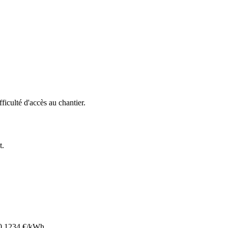
fficulté d'accès au chantier.
t
.
0.1234
€/kWh.