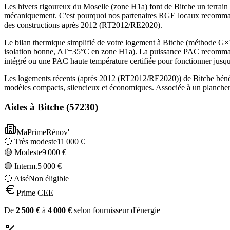
Les hivers rigoureux du Moselle (zone H1a) font de Bitche un terrain
mécaniquement. C'est pourquoi nos partenaires RGE locaux recommand
des constructions après 2012 (RT2012/RE2020).
Le bilan thermique simplifié de votre logement à Bitche (méthode 
isolation bonne, ΔT=35°C en zone H1a). La puissance PAC recommandé
intégré ou une PAC haute température certifiée pour fonctionner jusq
Les logements récents (après 2012 (RT2012/RE2020)) de Bitche bénéf
modèles compacts, silencieux et économiques. Associée à un plancher 
Aides à
Bitche
(
57230
)
MaPrimeRénov'
🔵 Très modeste
11 000
€
🟡 Modeste
9 000
€
🟣 Interm.
5 000
€
🔴 Aisé
Non éligible
Prime CEE
De
2 500
€
à
4 000
€
selon fournisseur d'énergie