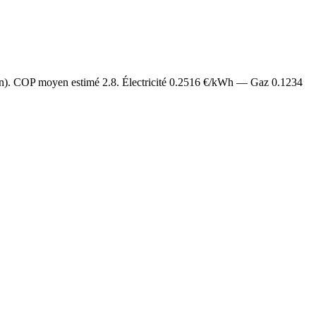
an). COP moyen estimé
2.8
. Électricité
0.2516
€/kWh — Gaz
0.1234