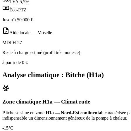
TVA
5,5%
Éco-PTZ
Jusqu'à
50 000
€
Aide locale —
Moselle
MDPH 57
Reste à charge estimé (profil très modeste)
à partir de
0
€
Analyse climatique :
Bitche
(
H1a
)
Zone climatique
H1a
— Climat
rude
Bitche
se situe en zone
H1a — Nord-Est continental
, caractérisée 
indispensable un dimensionnement généreux de la pompe à chaleur
.
-15
°C