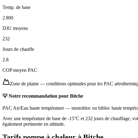
Temp. de base
2 800
DJU moyens
232
Jours de chauffe
2.8
COP moyen PAC
Zone de plaine
—
conditions optimales pour les PAC aérothermi
💡 Notre recommandation pour
Bitche
PAC Air/Eau haute température
—
monobloc ou bibloc haute tempéra
Avec une température de base de -15°C et 232 jours de chauffage, vot
également pertinente en altitude.
Tarifs pompe à chaleur à
Bitche