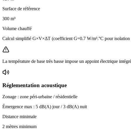
Surface de référence
300
m³
Volume chauffé
Calcul simplifié G×V×ΔT (coefficient G=0.7 W/m³.°C pour isolatio
La température de base très basse impose un appoint électrique intégr
Réglementation acoustique
Zonage :
zone péri-urbaine / résidentielle
Émergence max :
5
dB(A) jour /
3
dB(A) nuit
Distance minimale
2 mètres minimum