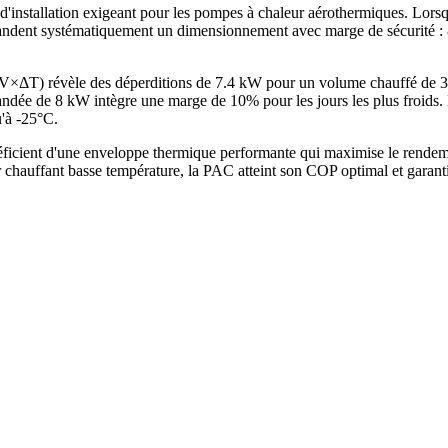
 d'installation exigeant pour les pompes à chaleur aérothermiques. Lo
ent systématiquement un dimensionnement avec marge de sécurité : 8 
G×V×ΔT) révèle des déperditions de 7.4 kW pour un volume chauffé de
e de 8 kW intègre une marge de 10% pour les jours les plus froids. La
u'à -25°C.
icient d'une enveloppe thermique performante qui maximise le rendemen
chauffant basse température, la PAC atteint son COP optimal et garant