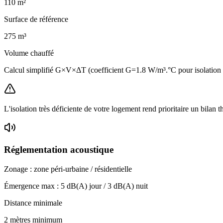
110
m²
Surface de référence
275
m³
Volume chauffé
Calcul simplifié G×V×ΔT (coefficient G=1.8 W/m³.°C pour isolatio
L'isolation très déficiente de votre logement rend prioritaire un bilan 
Réglementation acoustique
Zonage :
zone péri-urbaine / résidentielle
Émergence max :
5
dB(A) jour /
3
dB(A) nuit
Distance minimale
2 mètres minimum