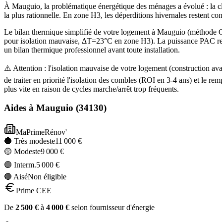
À Mauguio, la problématique énergétique des ménages a évolué : la cl
la plus rationnelle. En zone H3, les déperditions hivernales restent c
Le bilan thermique simplifié de votre logement à Mauguio (méthode
pour isolation mauvaise, ΔT=23°C en zone H3). La puissance PAC recom
un bilan thermique professionnel avant toute installation.
⚠️ Attention : l'isolation mauvaise de votre logement (construction
de traiter en priorité l'isolation des combles (ROI en 3-4 ans) et l
plus vite en raison de cycles marche/arrêt trop fréquents.
Aides à
Mauguio
(
34130
)
MaPrimeRénov'
🔵 Très modeste
11 000
€
🟡 Modeste
9 000
€
🟣 Interm.
5 000
€
🔴 Aisé
Non éligible
Prime CEE
De
2 500
€
à
4 000
€
selon fournisseur d'énergie