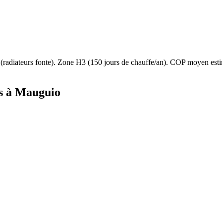
(
radiateurs fonte
). Zone
H3
(
150
jours de chauffe/an). COP moyen es
s à
Mauguio