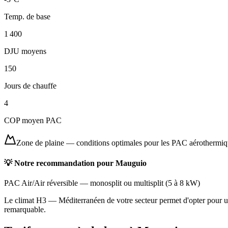
Temp. de base
1 400
DJU moyens
150
Jours de chauffe
4
COP moyen PAC
Zone de plaine
—
conditions optimales pour les PAC aérothermi
💡 Notre recommandation pour
Mauguio
PAC Air/Air réversible
—
monosplit ou multisplit
(
5 à 8 kW
)
Le climat H3 — Méditerranéen de votre secteur permet d'opter pour une
remarquable.