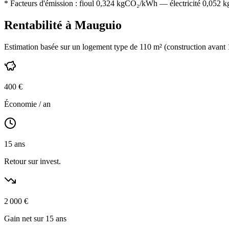
* Facteurs d'émission :
fioul 0,324
kgCO₂/kWh — électricité 0,052 kgC
Rentabilité à
Mauguio
Estimation basée sur un logement type de
110
m² (construction
avant
400
€
Économie / an
15
ans
Retour sur invest.
2 000
€
Gain net sur 15 ans