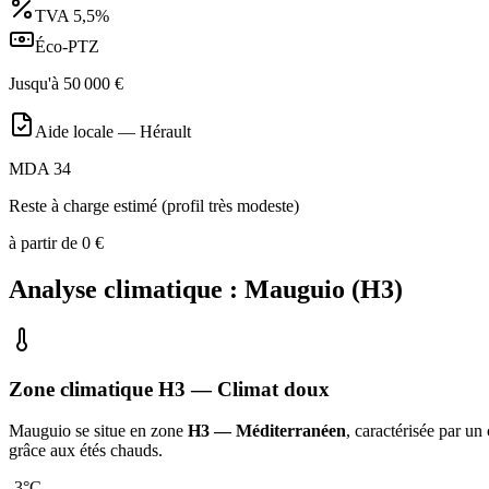
TVA
5,5%
Éco-PTZ
Jusqu'à
50 000
€
Aide locale —
Hérault
MDA 34
Reste à charge estimé (profil très modeste)
à partir de
0
€
Analyse climatique :
Mauguio
(
H3
)
Zone climatique
H3
— Climat
doux
Mauguio
se situe en zone
H3 — Méditerranéen
, caractérisée par un
grâce aux étés chauds
.
-3
°C