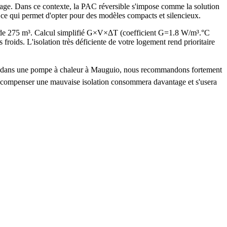
fage. Dans ce contexte, la PAC réversible s'impose comme la solution
, ce qui permet d'opter pour des modèles compacts et silencieux.
 de 275 m³. Calcul simplifié G×V×ΔT (coefficient G=1.8 W/m³.°C
ds. L'isolation très déficiente de votre logement rend prioritaire
stir dans une pompe à chaleur à Mauguio, nous recommandons fortement
ur compenser une mauvaise isolation consommera davantage et s'usera