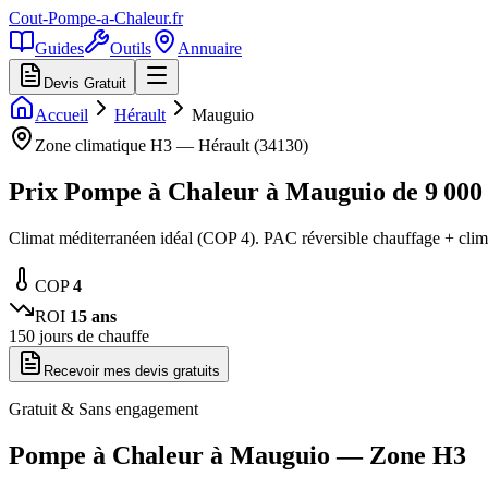
Cout-Pompe-a-Chaleur
.fr
Guides
Outils
Annuaire
Devis Gratuit
Accueil
Hérault
Mauguio
Zone climatique
H3
—
Hérault
(
34130
)
Prix Pompe à Chaleur à
Mauguio
de
9 000
Climat méditerranéen idéal (COP 4). PAC réversible chauffage + clima
COP
4
ROI
15
ans
150
jours de chauffe
Recevoir mes devis gratuits
Gratuit & Sans engagement
Pompe à Chaleur à
Mauguio
— Zone
H3