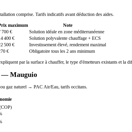
stallation comprise. Tarifs indicatifs avant déduction des aides.
Prix maximum
Note
7 700
€
Solution idéale en zone méditerranéenne
14 400
€
Solution polyvalente chauffage + ECS
22 500
€
Investissement élevé, rendement maximal
270
€
Obligatoire tous les 2 ans minimum
expliquent par la surface à chauffer, le type d'émetteurs existants et la di
AC —
Mauguio
 ou gaz naturel
→ PAC Air/Eau,
tarifs occitans
.
nomie
(COP)
%
%