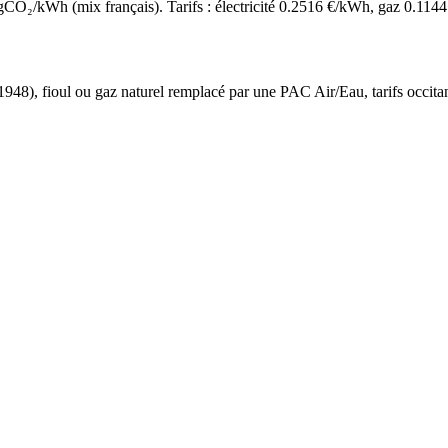
O₂/kWh (mix français). Tarifs : électricité
0.2516
€/kWh, gaz
0.1144
 1948
),
fioul ou gaz naturel
remplacé par une PAC Air/Eau,
tarifs occita