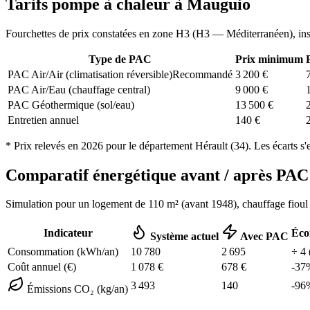
Tarifs pompe à chaleur à
Mauguio
Fourchettes de prix constatées en zone
H3
(
H3 — Méditerranéen
), in
Type de PAC
Prix minimum
PAC Air/Air (climatisation réversible)
Recommandé
3 200
€
PAC Air/Eau (chauffage central)
9 000
€
PAC Géothermique (sol/eau)
13 500
€
Entretien annuel
140
€
* Prix relevés en
2026
pour le département
Hérault
(
34
). Les écarts s'
Comparatif énergétique avant / après P
Simulation pour un logement de
110
m² (
avant 1948
), chauffage
fioul
Indicateur
Éco
Système actuel
Avec PAC
Consommation (kWh/an)
10 780
2 695
÷
4
Coût annuel (€)
1 078
€
678
€
-
37
3 493
140
-
96
Émissions CO₂ (kg/an)