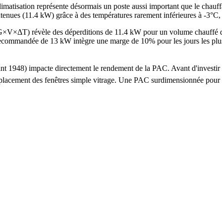
imatisation représente désormais un poste aussi important que le chauf
ontenues (11.4 kW) grâce à des températures rarement inférieures à -3°C
 G×V×ΔT) révèle des déperditions de 11.4 kW pour un volume chauffé
mandée de 13 kW intègre une marge de 10% pour les jours les plus froi
 avant 1948) impacte directement le rendement de la PAC. Avant d'inve
e remplacement des fenêtres simple vitrage. Une PAC surdimensionnée po