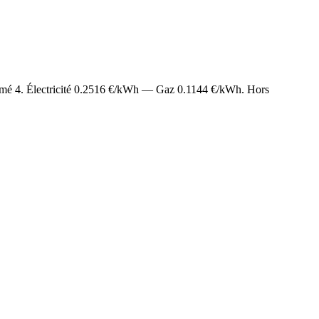
timé
4
. Électricité
0.2516
€/kWh — Gaz
0.1144
€/kWh. Hors