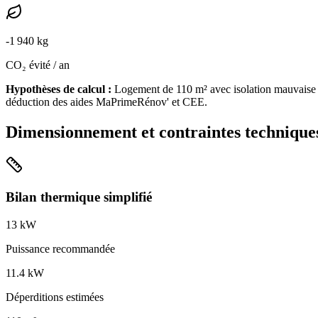
-
1 940
kg
CO₂ évité / an
Hypothèses de calcul :
Logement de
110
m² avec isolation
mauvaise
déduction des aides MaPrimeRénov' et CEE.
Dimensionnement et contraintes technique
Bilan thermique simplifié
13
kW
Puissance recommandée
11.4
kW
Déperditions estimées