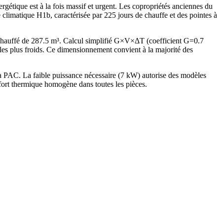
gétique est à la fois massif et urgent. Les copropriétés anciennes du
 climatique H1b, caractérisée par 225 jours de chauffe et des pointes à
chauffé de 287.5 m³. Calcul simplifié G×V×ΔT (coefficient G=0.7
 plus froids. Ce dimensionnement convient à la majorité des
a PAC. La faible puissance nécessaire (7 kW) autorise des modèles
fort thermique homogène dans toutes les pièces.