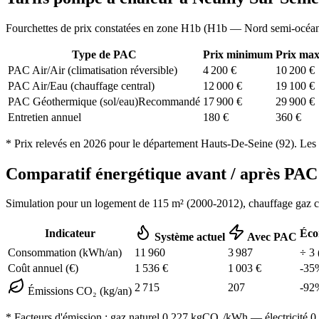
Fourchettes de prix constatées en zone
H1b
(
H1b — Nord semi-océa
Type de PAC
Prix minimum
Prix ma
PAC Air/Air (climatisation réversible)
4 200
€
10 200
€
PAC Air/Eau (chauffage central)
12 000
€
19 100
€
PAC Géothermique (sol/eau)
Recommandé
17 900
€
29 900
€
Entretien annuel
180
€
360
€
* Prix relevés en
2026
pour le département
Hauts-De-Seine
(
92
). Les
Comparatif énergétique avant / après P
Simulation pour un logement de
115
m² (
2000-2012
), chauffage
gaz 
Indicateur
Éco
Système actuel
Avec PAC
Consommation (kWh/an)
11 960
3 987
÷
3
Coût annuel (€)
1 536
€
1 003
€
-
35
2 715
207
-
92
Émissions CO₂ (kg/an)
* Facteurs d'émission :
gaz naturel 0,227
kgCO₂/kWh — électricité 0,0