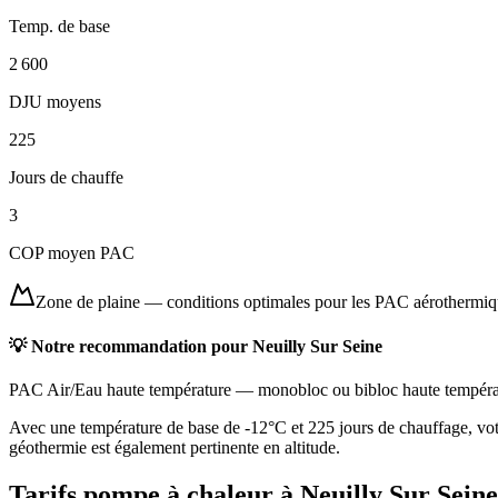
Temp. de base
2 600
DJU moyens
225
Jours de chauffe
3
COP moyen PAC
Zone de plaine
—
conditions optimales pour les PAC aérothermi
💡 Notre recommandation pour
Neuilly Sur Seine
PAC Air/Eau haute température
—
monobloc ou bibloc haute tempéra
Avec une température de base de -12°C et 225 jours de chauffage, vot
géothermie est également pertinente en altitude.
Tarifs pompe à chaleur à
Neuilly Sur Seine