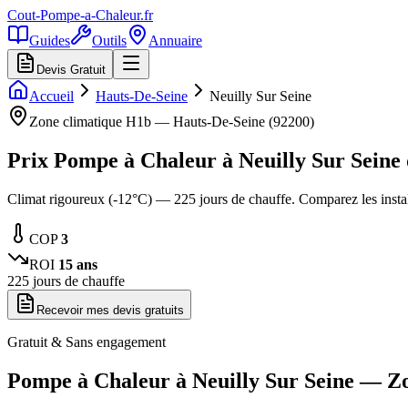
Cout-Pompe-a-Chaleur
.fr
Guides
Outils
Annuaire
Devis Gratuit
Accueil
Hauts-De-Seine
Neuilly Sur Seine
Zone climatique
H1b
—
Hauts-De-Seine
(
92200
)
Prix Pompe à Chaleur à
Neuilly Sur Seine
Climat rigoureux (-12°C) — 225 jours de chauffe. Comparez les inst
COP
3
ROI
15
ans
225
jours de chauffe
Recevoir mes devis gratuits
Gratuit & Sans engagement
Pompe à Chaleur à
Neuilly Sur Seine
— Z