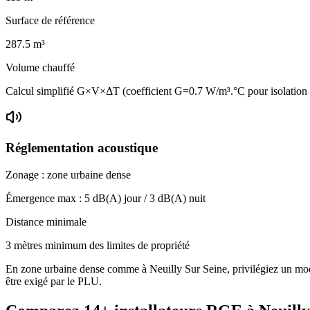
Surface de référence
287.5
m³
Volume chauffé
Calcul simplifié G×V×ΔT (coefficient G=0.7 W/m³.°C pour isolatio
Réglementation acoustique
Zonage :
zone urbaine dense
Émergence max :
5
dB(A) jour /
3
dB(A) nuit
Distance minimale
3 mètres minimum des limites de propriété
En zone urbaine dense comme à Neuilly Sur Seine, privilégiez un modèl
être exigé par le PLU.