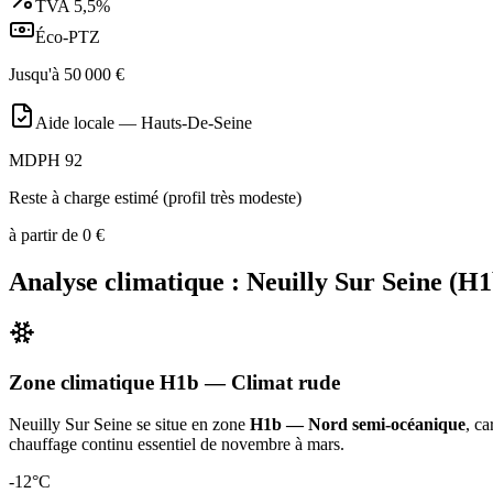
TVA
5,5%
Éco-PTZ
Jusqu'à
50 000
€
Aide locale —
Hauts-De-Seine
MDPH 92
Reste à charge estimé (profil très modeste)
à partir de
0
€
Analyse climatique :
Neuilly Sur Seine
(
H1
Zone climatique
H1b
— Climat
rude
Neuilly Sur Seine
se situe en zone
H1b — Nord semi-océanique
, ca
chauffage continu essentiel de novembre à mars
.
-12
°C