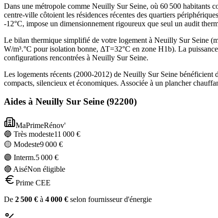
Dans une métropole comme Neuilly Sur Seine, où 60 500 habitants cohab
centre-ville côtoient les résidences récentes des quartiers périphériq
-12°C, impose un dimensionnement rigoureux que seul un audit thermi
Le bilan thermique simplifié de votre logement à Neuilly Sur Seine
W/m³.°C pour isolation bonne, ΔT=32°C en zone H1b). La puissance 
configurations rencontrées à Neuilly Sur Seine.
Les logements récents (2000-2012) de Neuilly Sur Seine bénéficient 
compacts, silencieux et économiques. Associée à un plancher chauffan
Aides à
Neuilly Sur Seine
(
92200
)
MaPrimeRénov'
🔵 Très modeste
11 000
€
🟡 Modeste
9 000
€
🟣 Interm.
5 000
€
🔴 Aisé
Non éligible
Prime CEE
De
2 500
€
à
4 000
€
selon fournisseur d'énergie