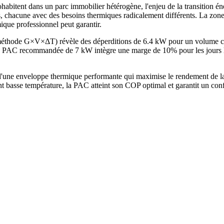
itent dans un parc immobilier hétérogène, l'enjeu de la transition éner
ues, chacune avec des besoins thermiques radicalement différents. La zone
que professionnel peut garantir.
 (méthode G×V×ΔT) révèle des déperditions de 6.4 kW pour un volume 
PAC recommandée de 7 kW intègre une marge de 10% pour les jours les
d'une enveloppe thermique performante qui maximise le rendement de l
t basse température, la PAC atteint son COP optimal et garantit un con