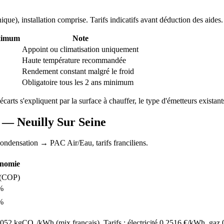
nique
), installation comprise. Tarifs indicatifs avant déduction des aides.
ximum
Note
Appoint ou climatisation uniquement
Haute température recommandée
Rendement constant malgré le froid
Obligatoire tous les 2 ans minimum
 écarts s'expliquent par la surface à chauffer, le type d'émetteurs existants
AC —
Neuilly Sur Seine
condensation
→ PAC Air/Eau,
tarifs franciliens
.
nomie
(COP)
%
%
52 kgCO₂/kWh (mix français). Tarifs : électricité
0.2516
€/kWh, gaz