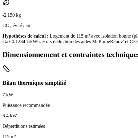
-
2 150
kg
CO₂ évité / an
Hypothèses de calcul :
Logement de
115
m² avec isolation
bonne
(
pl
Gaz
0.1284
€/kWh. Hors déduction des aides MaPrimeRénov' et CE
Dimensionnement et contraintes technique
Bilan thermique simplifié
7
kW
Puissance recommandée
6.4
kW
Déperditions estimées
115
m²