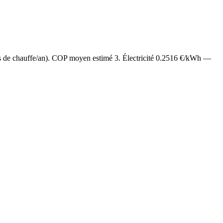
s de chauffe/an). COP moyen estimé
3
. Électricité
0.2516
€/kWh —