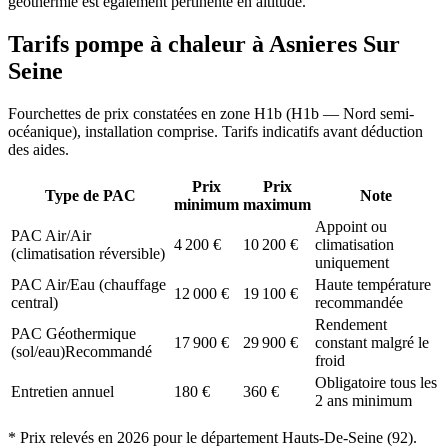
géothermie est également pertinente en altitude.
Tarifs pompe à chaleur à
Asnieres Sur
Seine
Fourchettes de prix constatées en zone
H1b
(
H1b — Nord semi-
océanique
), installation comprise. Tarifs indicatifs avant déduction
des aides.
Prix
Prix
Type de PAC
Note
minimum
maximum
Appoint ou
PAC Air/Air
4 200
€
10 200
€
climatisation
(climatisation réversible)
uniquement
PAC Air/Eau (chauffage
Haute température
12 000
€
19 100
€
central)
recommandée
Rendement
PAC Géothermique
17 900
€
29 900
€
constant malgré le
(sol/eau)
Recommandé
froid
Obligatoire tous les
Entretien annuel
180
€
360
€
2 ans minimum
* Prix relevés en
2026
pour le département
Hauts-De-Seine
(
92
).