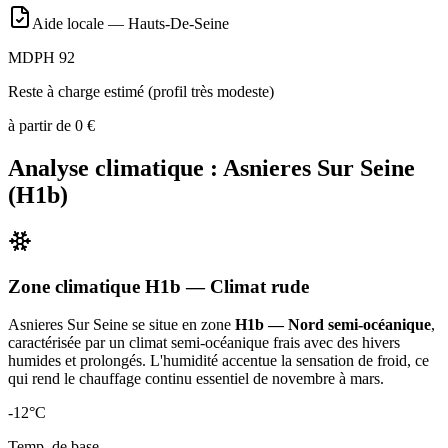
Aide locale —
Hauts-De-Seine
MDPH 92
Reste à charge estimé (profil très modeste)
à partir de
0
€
Analyse climatique :
Asnieres Sur Seine
(
H1b
)
Zone climatique
H1b
— Climat
rude
Asnieres Sur Seine
se situe en zone
H1b — Nord semi-océanique
,
caractérisée par un
climat semi-océanique frais avec des hivers
humides et prolongés. L'humidité accentue la sensation de froid, ce
qui rend le chauffage continu essentiel de novembre à mars
.
-12
°C
Temp. de base