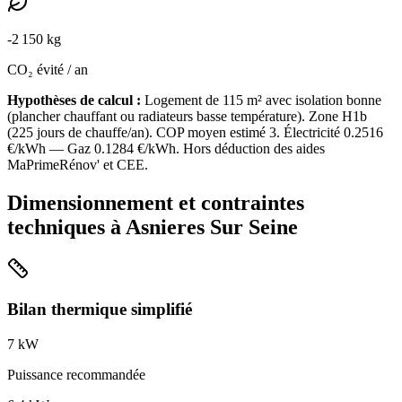
-
2 150
kg
CO₂ évité / an
Hypothèses de calcul :
Logement de
115
m² avec isolation
bonne
(
plancher chauffant ou radiateurs basse température
). Zone
H1b
(
225
jours de chauffe/an). COP moyen estimé
3
. Électricité
0.2516
€/kWh — Gaz
0.1284
€/kWh. Hors déduction des aides
MaPrimeRénov' et CEE.
Dimensionnement et contraintes
techniques à
Asnieres Sur Seine
Bilan thermique simplifié
7
kW
Puissance recommandée