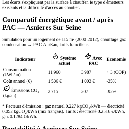
Les écarts s'expliquent par la surface à chauffer, le type d'émetteurs
existants et la difficulté d'accès au chantier.
Comparatif énergétique avant / après
PAC —
Asnieres Sur Seine
Simulation pour un logement de
115
m² (
2000-2012
), chauffage
gaz
condensation
→ PAC Air/Eau,
tarifs franciliens
.
Système
Avec
Indicateur
Économie
actuel
PAC
Consommation
11 960
3 987
÷
3
(COP)
(kWh/an)
Coût annuel (€)
1 536
€
1 003
€
-
35
%
Émissions CO₂
2 715
207
-
92
%
(kg/an)
* Facteurs d'émission :
gaz naturel 0,227
kgCO₂/kWh — électricité
0,052 kgCO₂/kWh (mix français). Tarifs : électricité
0.2516
€/kWh,
gaz
0.1284
€/kWh.
Rentabilité à
Asnieres Sur Seine