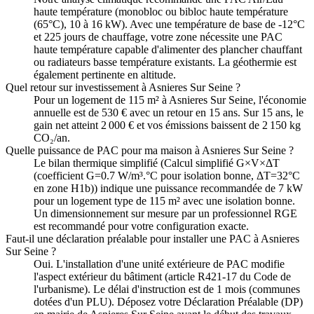
haute température (monobloc ou bibloc haute température
(65°C), 10 à 16 kW). Avec une température de base de -12°C
et 225 jours de chauffage, votre zone nécessite une PAC
haute température capable d'alimenter des plancher chauffant
ou radiateurs basse température existants. La géothermie est
également pertinente en altitude.
Quel retour sur investissement à Asnieres Sur Seine ?
Pour un logement de 115 m² à Asnieres Sur Seine, l'économie
annuelle est de 530 € avec un retour en 15 ans. Sur 15 ans, le
gain net atteint 2 000 € et vos émissions baissent de 2 150 kg
CO₂/an.
Quelle puissance de PAC pour ma maison à Asnieres Sur Seine ?
Le bilan thermique simplifié (Calcul simplifié G×V×ΔT
(coefficient G=0.7 W/m³.°C pour isolation bonne, ΔT=32°C
en zone H1b)) indique une puissance recommandée de 7 kW
pour un logement type de 115 m² avec une isolation bonne.
Un dimensionnement sur mesure par un professionnel RGE
est recommandé pour votre configuration exacte.
Faut-il une déclaration préalable pour installer une PAC à Asnieres
Sur Seine ?
Oui. L'installation d'une unité extérieure de PAC modifie
l'aspect extérieur du bâtiment (article R421-17 du Code de
l'urbanisme). Le délai d'instruction est de 1 mois (communes
dotées d'un PLU). Déposez votre Déclaration Préalable (DP)