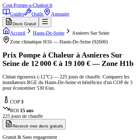
Cout-Pompe-a-Chaleur
.fr
Guides
Outils
Annuaire
Devis Gratuit
Accueil
Hauts-De-Seine
Asnieres Sur Seine
Zone climatique
H1b
—
Hauts-De-Seine
(
92600
)
Prix Pompe à Chaleur à
Asnieres Sur
Seine
de
12 000
€ à
19 100
€ — Zone
H1b
Climat rigoureux (-12°C) — 225 jours de chauffe. Comparez les
installateurs RGE du Hauts-De-Seine et bénéficiez d'un COP de 3
pour économiser 530 €/an.
COP
3
ROI
15
ans
225
jours de chauffe
Recevoir mes devis gratuits
Gratuit & Sans engagement