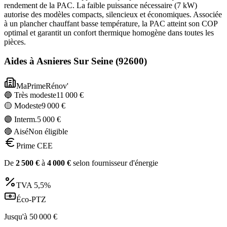
rendement de la PAC. La faible puissance nécessaire (7 kW)
autorise des modèles compacts, silencieux et économiques. Associée
à un plancher chauffant basse température, la PAC atteint son COP
optimal et garantit un confort thermique homogène dans toutes les
pièces.
Aides à
Asnieres Sur Seine
(
92600
)
MaPrimeRénov'
🔵 Très modeste
11 000
€
🟡 Modeste
9 000
€
🟣 Interm.
5 000
€
🔴 Aisé
Non éligible
Prime CEE
De
2 500
€
à
4 000
€
selon fournisseur d'énergie
TVA
5,5%
Éco-PTZ
Jusqu'à
50 000
€