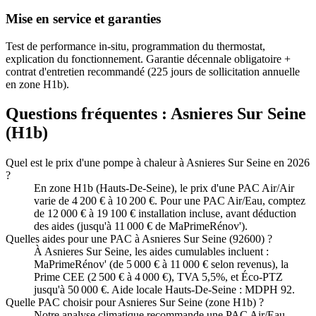
Mise en service et garanties
Test de performance in-situ, programmation du thermostat,
explication du fonctionnement. Garantie décennale obligatoire +
contrat d'entretien recommandé (225 jours de sollicitation annuelle
en zone H1b).
Questions fréquentes :
Asnieres Sur Seine
(
H1b
)
Quel est le prix d'une pompe à chaleur à Asnieres Sur Seine en 2026
?
En zone H1b (Hauts-De-Seine), le prix d'une PAC Air/Air
varie de 4 200 € à 10 200 €. Pour une PAC Air/Eau, comptez
de 12 000 € à 19 100 € installation incluse, avant déduction
des aides (jusqu'à 11 000 € de MaPrimeRénov').
Quelles aides pour une PAC à Asnieres Sur Seine (92600) ?
À Asnieres Sur Seine, les aides cumulables incluent :
MaPrimeRénov' (de 5 000 € à 11 000 € selon revenus), la
Prime CEE (2 500 € à 4 000 €), TVA 5,5%, et Éco-PTZ
jusqu'à 50 000 €. Aide locale Hauts-De-Seine : MDPH 92.
Quelle PAC choisir pour Asnieres Sur Seine (zone H1b) ?
Notre analyse climatique recommande une PAC Air/Eau