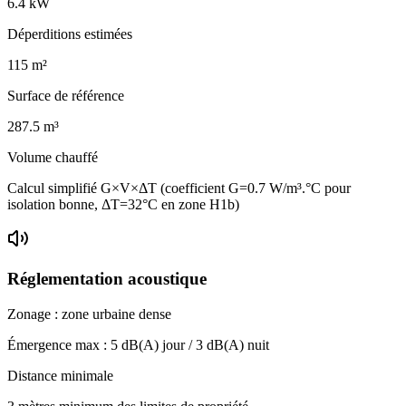
6.4
kW
Déperditions estimées
115
m²
Surface de référence
287.5
m³
Volume chauffé
Calcul simplifié G×V×ΔT (coefficient G=0.7 W/m³.°C pour
isolation bonne, ΔT=32°C en zone H1b)
Réglementation acoustique
Zonage :
zone urbaine dense
Émergence max :
5
dB(A) jour /
3
dB(A) nuit
Distance minimale