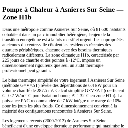
Pompe à Chaleur à
Asnieres Sur Seine
—
Zone
H1b
Dans une métropole comme Asnieres Sur Seine, où 81 600 habitants
cohabitent dans un parc immobilier hétérogène, l'enjeu de la
transition énergétique est à la fois massif et urgent. Les copropriétés
anciennes du centre-ville côtoient les résidences récentes des
quartiers périphériques, chacune avec des besoins thermiques
radicalement différents. La zone climatique H1b, caractérisée par
225 jours de chauffe et des pointes à -12°C, impose un
dimensionnement rigoureux que seul un audit thermique
professionnel peut garantir.
Le bilan thermique simplifié de votre logement à Asnieres Sur Seine
(méthode G×V×ΔT) révèle des déperditions de 6.4 kW pour un
volume chauffé de 287.5 m³. Calcul simplifié G×V×ΔT (coefficient
G=0.7 W/m³.°C pour isolation bonne, ΔT=32°C en zone H1b). La
puissance PAC recommandée de 7 kW intègre une marge de 10%
pour les jours les plus froids. Ce dimensionnement convient à la
majorité des configurations rencontrées à Asnieres Sur Seine.
Les logements récents (2000-2012) de Asnieres Sur Seine
bénéficient d'une enveloppe thermique performante qui maximise le