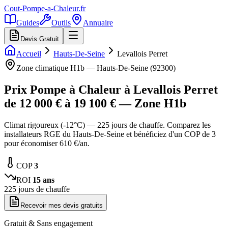
Cout-Pompe-a-Chaleur
.fr
Guides
Outils
Annuaire
Devis Gratuit
Accueil
Hauts-De-Seine
Levallois Perret
Zone climatique
H1b
—
Hauts-De-Seine
(
92300
)
Prix Pompe à Chaleur à
Levallois Perret
de
12 000
€ à
19 100
€ — Zone
H1b
Climat rigoureux (-12°C) — 225 jours de chauffe. Comparez les
installateurs RGE du Hauts-De-Seine et bénéficiez d'un COP de 3
pour économiser 610 €/an.
COP
3
ROI
15
ans
225
jours de chauffe
Recevoir mes devis gratuits
Gratuit & Sans engagement