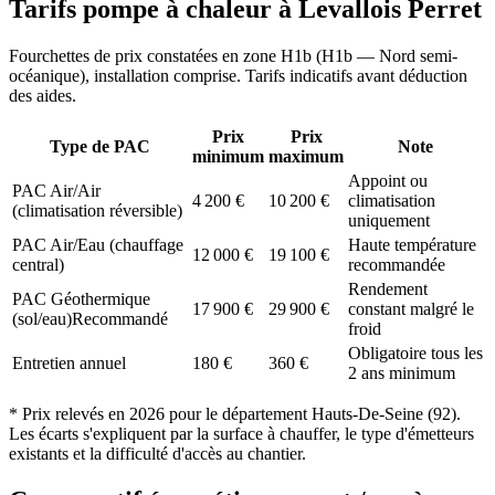
Tarifs pompe à chaleur à
Levallois Perret
Fourchettes de prix constatées en zone
H1b
(
H1b — Nord semi-
océanique
), installation comprise. Tarifs indicatifs avant déduction
des aides.
Prix
Prix
Type de PAC
Note
minimum
maximum
Appoint ou
PAC Air/Air
4 200
€
10 200
€
climatisation
(climatisation réversible)
uniquement
PAC Air/Eau (chauffage
Haute température
12 000
€
19 100
€
central)
recommandée
Rendement
PAC Géothermique
17 900
€
29 900
€
constant malgré le
(sol/eau)
Recommandé
froid
Obligatoire tous les
Entretien annuel
180
€
360
€
2 ans minimum
* Prix relevés en
2026
pour le département
Hauts-De-Seine
(
92
).
Les écarts s'expliquent par la surface à chauffer, le type d'émetteurs
existants et la difficulté d'accès au chantier.