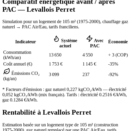
Comparatif énergétique avant / après
PAC —
Levallois Perret
Simulation pour un logement de
105
m² (
1975-2000
), chauffage
gaz
naturel
→ PAC Air/Eau,
tarifs franciliens
.
Système
Avec
Indicateur
Économie
actuel
PAC
Consommation
13 650
4 550
÷
3
(COP)
(kWh/an)
Coût annuel (€)
1 753
€
1 145
€
-
35
%
Émissions CO₂
3 099
237
-
92
%
(kg/an)
* Facteurs d'émission :
gaz naturel 0,227
kgCO₂/kWh — électricité
0,052 kgCO₂/kWh (mix français). Tarifs : électricité
0.2516
€/kWh,
gaz
0.1284
€/kWh.
Rentabilité à
Levallois Perret
Estimation basée sur un logement type de
105
m² (construction
1975-2000
),
gaz naturel
remplacé par une PAC Air/Eau,
tarifs