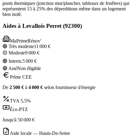
ponts thermiques (jonction mur/plancher, tableaux de fenêtres) qui
représentent 15 à 25% des déperditions même dans un logement
bien isolé.
Aides à
Levallois Perret
(
92300
)
MaPrimeRénov'
🔵 Très modeste
11 000
€
🟡 Modeste
9 000
€
🟣 Interm.
5 000
€
🔴 Aisé
Non éligible
Prime CEE
De
2 500
€
à
4 000
€
selon fournisseur d'énergie
TVA
5,5%
Éco-PTZ
Jusqu'à
50 000
€
Aide locale —
Hauts-De-Seine