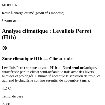
MDPH 92
Reste à charge estimé (profil très modeste)
à partir de
0
€
Analyse climatique :
Levallois Perret
(
H1b
)
Zone climatique
H1b
— Climat
rude
Levallois Perret
se situe en zone
H1b — Nord semi-océanique
,
caractérisée par un
climat semi-océanique frais avec des hivers
humides et prolongés. L'humidité accentue la sensation de froid, ce
qui rend le chauffage continu essentiel de novembre à mars
.
-12
°C
Temp. de base
2 600