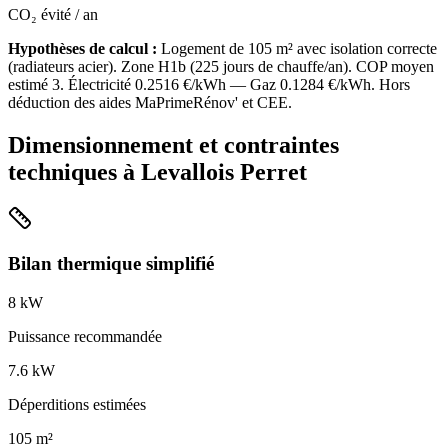
CO₂ évité / an
Hypothèses de calcul :
Logement de
105
m² avec isolation
correcte
(
radiateurs acier
). Zone
H1b
(
225
jours de chauffe/an). COP moyen
estimé
3
. Électricité
0.2516
€/kWh — Gaz
0.1284
€/kWh. Hors
déduction des aides MaPrimeRénov' et CEE.
Dimensionnement et contraintes
techniques à
Levallois Perret
Bilan thermique simplifié
8
kW
Puissance recommandée
7.6
kW
Déperditions estimées
105
m²