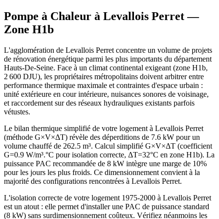
Pompe à Chaleur à
Levallois Perret
—
Zone
H1b
L'agglomération de Levallois Perret concentre un volume de projets
de rénovation énergétique parmi les plus importants du département
Hauts-De-Seine. Face à un climat continental exigeant (zone H1b,
2 600 DJU), les propriétaires métropolitains doivent arbitrer entre
performance thermique maximale et contraintes d'espace urbain :
unité extérieure en cour intérieure, nuisances sonores de voisinage,
et raccordement sur des réseaux hydrauliques existants parfois
vétustes.
Le bilan thermique simplifié de votre logement à Levallois Perret
(méthode G×V×ΔT) révèle des déperditions de 7.6 kW pour un
volume chauffé de 262.5 m³. Calcul simplifié G×V×ΔT (coefficient
G=0.9 W/m³.°C pour isolation correcte, ΔT=32°C en zone H1b). La
puissance PAC recommandée de 8 kW intègre une marge de 10%
pour les jours les plus froids. Ce dimensionnement convient à la
majorité des configurations rencontrées à Levallois Perret.
L'isolation correcte de votre logement 1975-2000 à Levallois Perret
est un atout : elle permet d'installer une PAC de puissance standard
(8 kW) sans surdimensionnement coûteux. Vérifiez néanmoins les