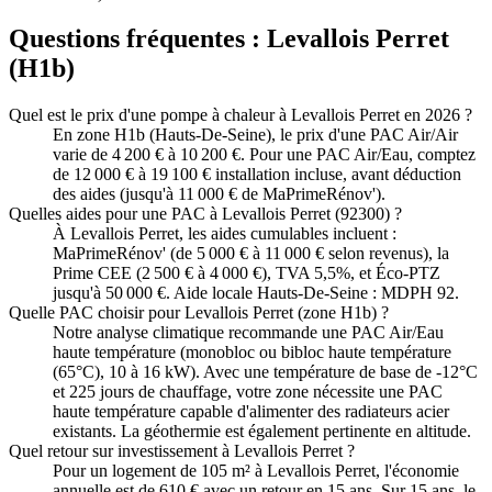
Questions fréquentes :
Levallois Perret
(
H1b
)
Quel est le prix d'une pompe à chaleur à Levallois Perret en 2026 ?
En zone H1b (Hauts-De-Seine), le prix d'une PAC Air/Air
varie de 4 200 € à 10 200 €. Pour une PAC Air/Eau, comptez
de 12 000 € à 19 100 € installation incluse, avant déduction
des aides (jusqu'à 11 000 € de MaPrimeRénov').
Quelles aides pour une PAC à Levallois Perret (92300) ?
À Levallois Perret, les aides cumulables incluent :
MaPrimeRénov' (de 5 000 € à 11 000 € selon revenus), la
Prime CEE (2 500 € à 4 000 €), TVA 5,5%, et Éco-PTZ
jusqu'à 50 000 €. Aide locale Hauts-De-Seine : MDPH 92.
Quelle PAC choisir pour Levallois Perret (zone H1b) ?
Notre analyse climatique recommande une PAC Air/Eau
haute température (monobloc ou bibloc haute température
(65°C), 10 à 16 kW). Avec une température de base de -12°C
et 225 jours de chauffage, votre zone nécessite une PAC
haute température capable d'alimenter des radiateurs acier
existants. La géothermie est également pertinente en altitude.
Quel retour sur investissement à Levallois Perret ?
Pour un logement de 105 m² à Levallois Perret, l'économie
annuelle est de 610 € avec un retour en 15 ans. Sur 15 ans, le