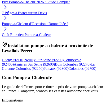
Prix Pompe-a-Chaleur 2026 : Guide Complet
7 Pièges à Éviter sur un Devis
Pompe-a-Chaleur d'Occasion : Bonne Idée ?
Coût Entretien Pompe-a-Chaleur
Installation pompe-a-chaleur à proximité de
Levallois Perret
Clichy
(
92110
)
Neuilly Sur Seine
(
92200
)
Courbevoie
(
92400
)
Asnieres Sur Seine
(
92600
)
Bois Colombes
(
92270
)
La
Garenne Colombes
(
92250
)
Puteaux
(
92800
)
Colombes
(
92700
)
Cout-Pompe-a-Chaleur
.fr
Le guide de référence pour estimer le prix de votre pompe-a-chaleur
en France. Comparez, économisez et restez autonome chez vous.
Informations