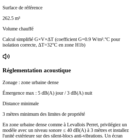
Surface de référence
262.5
m³
Volume chauffé
Calcul simplifié G×V×ΔT (coefficient G=0.9 W/m³.°C pour
isolation correcte, ΔT=32°C en zone H1b)
Réglementation acoustique
Zonage :
zone urbaine dense
Émergence max :
5
dB(A) jour /
3
dB(A) nuit
Distance minimale
3 mètres minimum des limites de propriété
En zone urbaine dense comme à Levallois Perret, privilégiez un
modèle avec un niveau sonore ≤ 40 dB(A) à 3 mètres et installez
l'unité extérieure sur des silent-blocs anti-vibrations. Un écran