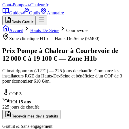
Cout-Pompe-a-Chaleur
.fr
Guides
Outils
Annuaire
Devis Gratuit
Accueil
Hauts-De-Seine
Courbevoie
Zone climatique
H1b
—
Hauts-De-Seine
(
92400
)
Prix Pompe à Chaleur à
Courbevoie
de
12 000
€ à
19 100
€ — Zone
H1b
Climat rigoureux (-12°C) — 225 jours de chauffe. Comparez les
installateurs RGE du Hauts-De-Seine et bénéficiez d'un COP de 3
pour économiser 610 €/an.
COP
3
ROI
15
ans
225
jours de chauffe
Recevoir mes devis gratuits
Gratuit & Sans engagement