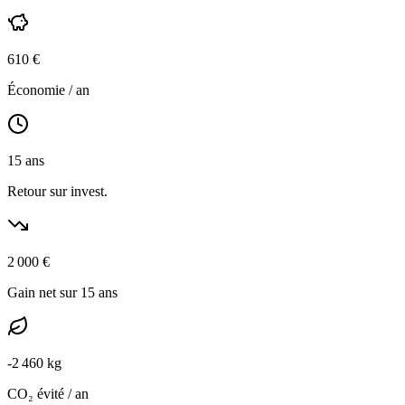
610
€
Économie / an
15
ans
Retour sur invest.
2 000
€
Gain net sur 15 ans
-
2 460
kg
CO₂ évité / an