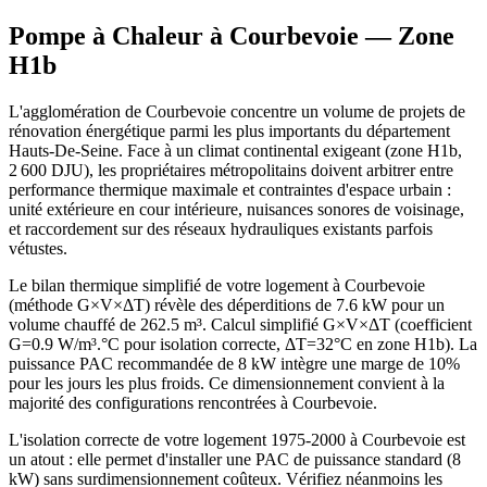
Pompe à Chaleur à
Courbevoie
— Zone
H1b
L'agglomération de Courbevoie concentre un volume de projets de
rénovation énergétique parmi les plus importants du département
Hauts-De-Seine. Face à un climat continental exigeant (zone H1b,
2 600 DJU), les propriétaires métropolitains doivent arbitrer entre
performance thermique maximale et contraintes d'espace urbain :
unité extérieure en cour intérieure, nuisances sonores de voisinage,
et raccordement sur des réseaux hydrauliques existants parfois
vétustes.
Le bilan thermique simplifié de votre logement à Courbevoie
(méthode G×V×ΔT) révèle des déperditions de 7.6 kW pour un
volume chauffé de 262.5 m³. Calcul simplifié G×V×ΔT (coefficient
G=0.9 W/m³.°C pour isolation correcte, ΔT=32°C en zone H1b). La
puissance PAC recommandée de 8 kW intègre une marge de 10%
pour les jours les plus froids. Ce dimensionnement convient à la
majorité des configurations rencontrées à Courbevoie.
L'isolation correcte de votre logement 1975-2000 à Courbevoie est
un atout : elle permet d'installer une PAC de puissance standard (8
kW) sans surdimensionnement coûteux. Vérifiez néanmoins les