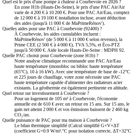
Quel est le prix d'une pompe à chaleur à Courbevoie en 2026 ?
En zone H1b (Hauts-De-Seine), le prix d'une PAC Air/Air
varie de 4 200 € à 10 200 €. Pour une PAC Air/Eau, comptez
de 12 000 € à 19 100 € installation incluse, avant déduction
des aides (jusqu'à 11 000 € de MaPrimeRénov').
Quelles aides pour une PAC à Courbevoie (92400) ?
À Courbevoie, les aides cumulables incluent :
MaPrimeRénov' (de 5 000 € à 11 000 € selon revenus), la
Prime CEE (2 500 € à 4 000 €), TVA 5,5%, et Éco-PTZ
jusqu'à 50 000 €. Aide locale Hauts-De-Seine : MDPH 92.
Quelle PAC choisir pour Courbevoie (zone H1b) ?
Notre analyse climatique recommande une PAC Air/Eau
haute température (monobloc ou bibloc haute température
(65°C), 10 à 16 kW). Avec une température de base de -12°C
et 225 jours de chauffage, votre zone nécessite une PAC
haute température capable d'alimenter des radiateurs acier
existants. La géothermie est également pertinente en altitude.
Quel retour sur investissement à Courbevoie ?
Pour un logement de 105 m² à Courbevoie, l'économie
annuelle est de 610 € avec un retour en 15 ans. Sur 15 ans, le
gain net atteint 2 000 € et vos émissions baissent de 2 460 kg
CO₂/an.
Quelle puissance de PAC pour ma maison à Courbevoie ?
Le bilan thermique simplifié (Calcul simplifié G×V×ΔT
(coefficient G=0.9 W/m³.°C pour isolation correcte, ΔT=32°C