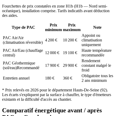
Fourchettes de prix constatées en zone
H1b
(
H1b — Nord semi-
océanique
), installation comprise. Tarifs indicatifs avant déduction
des aides.
Prix
Prix
Type de PAC
Note
minimum
maximum
Appoint ou
PAC Air/Air
4 200
€
10 200
€
climatisation
(climatisation réversible)
uniquement
PAC Air/Eau (chauffage
Haute température
12 000
€
19 100
€
central)
recommandée
Rendement
PAC Géothermique
17 900
€
29 900
€
constant malgré le
(sol/eau)
Recommandé
froid
Obligatoire tous les
Entretien annuel
180
€
360
€
2 ans minimum
* Prix relevés en
2026
pour le département
Hauts-De-Seine
(
92
).
Les écarts s'expliquent par la surface à chauffer, le type d'émetteurs
existants et la difficulté d'accès au chantier.
Comparatif énergétique avant / après