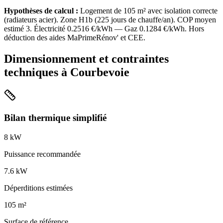
Hypothèses de calcul :
Logement de
105
m² avec isolation
correcte
(
radiateurs acier
). Zone
H1b
(
225
jours de chauffe/an). COP moyen
estimé
3
. Électricité
0.2516
€/kWh — Gaz
0.1284
€/kWh. Hors
déduction des aides MaPrimeRénov' et CEE.
Dimensionnement et contraintes
techniques à
Courbevoie
Bilan thermique simplifié
8
kW
Puissance recommandée
7.6
kW
Déperditions estimées
105
m²
Surface de référence