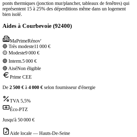
ponts thermiques (jonction mur/plancher, tableaux de fenêtres) qui
représentent 15 à 25% des déperditions même dans un logement
bien isolé.
Aides à
Courbevoie
(
92400
)
MaPrimeRénov'
🔵 Très modeste
11 000
€
🟡 Modeste
9 000
€
🟣 Interm.
5 000
€
🔴 Aisé
Non éligible
Prime CEE
De
2 500
€
à
4 000
€
selon fournisseur d'énergie
TVA
5,5%
Éco-PTZ
Jusqu'à
50 000
€
Aide locale —
Hauts-De-Seine