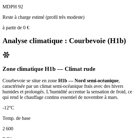
MDPH 92
Reste à charge estimé (profil très modeste)
à partir de
0
€
Analyse climatique :
Courbevoie
(
H1b
)
Zone climatique
H1b
— Climat
rude
Courbevoie
se situe en zone
H1b — Nord semi-océanique
,
caractérisée par un
climat semi-océanique frais avec des hivers
humides et prolongés. L'humidité accentue la sensation de froid, ce
qui rend le chauffage continu essentiel de novembre à mars
.
-12
°C
Temp. de base
2 600