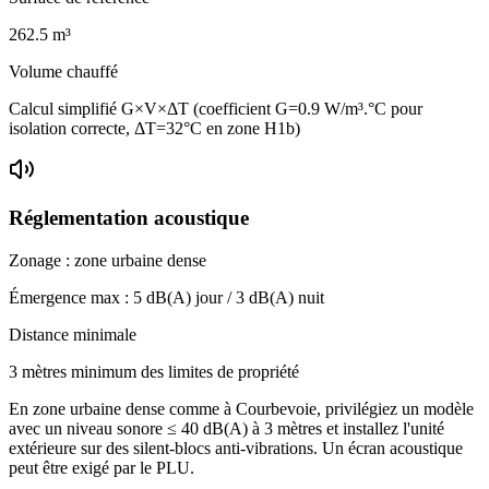
262.5
m³
Volume chauffé
Calcul simplifié G×V×ΔT (coefficient G=0.9 W/m³.°C pour
isolation correcte, ΔT=32°C en zone H1b)
Réglementation acoustique
Zonage :
zone urbaine dense
Émergence max :
5
dB(A) jour /
3
dB(A) nuit
Distance minimale
3 mètres minimum des limites de propriété
En zone urbaine dense comme à Courbevoie, privilégiez un modèle
avec un niveau sonore ≤ 40 dB(A) à 3 mètres et installez l'unité
extérieure sur des silent-blocs anti-vibrations. Un écran acoustique
peut être exigé par le PLU.