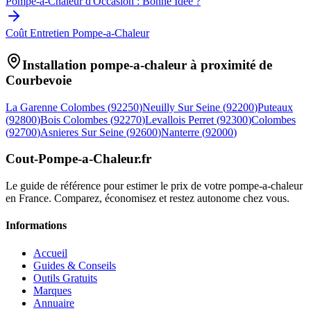
Pompe-a-Chaleur d'Occasion : Bonne Idée ?
Coût Entretien Pompe-a-Chaleur
Installation pompe-a-chaleur à proximité de
Courbevoie
La Garenne Colombes
(
92250
)
Neuilly Sur Seine
(
92200
)
Puteaux
(
92800
)
Bois Colombes
(
92270
)
Levallois Perret
(
92300
)
Colombes
(
92700
)
Asnieres Sur Seine
(
92600
)
Nanterre
(
92000
)
Cout-Pompe-a-Chaleur
.fr
Le guide de référence pour estimer le prix de votre pompe-a-chaleur
en France. Comparez, économisez et restez autonome chez vous.
Informations
Accueil
Guides & Conseils
Outils Gratuits
Marques
Annuaire