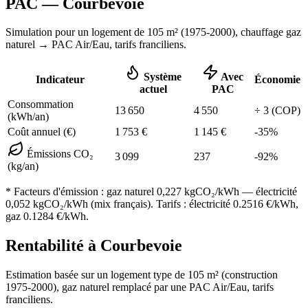
PAC —
Courbevoie
Simulation pour un logement de
105
m² (
1975-2000
), chauffage
gaz
naturel
→ PAC Air/Eau,
tarifs franciliens
.
Système
Avec
Indicateur
Économie
actuel
PAC
Consommation
13 650
4 550
÷
3
(COP)
(kWh/an)
Coût annuel (€)
1 753
€
1 145
€
-
35
%
Émissions CO₂
3 099
237
-
92
%
(kg/an)
* Facteurs d'émission :
gaz naturel 0,227
kgCO₂/kWh — électricité
0,052 kgCO₂/kWh (mix français). Tarifs : électricité
0.2516
€/kWh,
gaz
0.1284
€/kWh.
Rentabilité à
Courbevoie
Estimation basée sur un logement type de
105
m² (construction
1975-2000
),
gaz naturel
remplacé par une PAC Air/Eau,
tarifs
franciliens
.