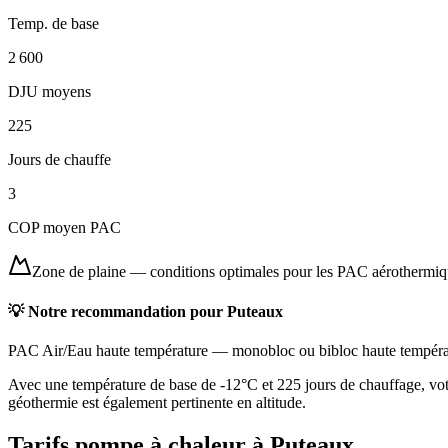
Temp. de base
2 600
DJU moyens
225
Jours de chauffe
3
COP moyen PAC
Zone de plaine
—
conditions optimales pour les PAC aérothermi
💡 Notre recommandation pour
Puteaux
PAC Air/Eau haute température
—
monobloc ou bibloc haute tempéra
Avec une température de base de -12°C et 225 jours de chauffage, vot
géothermie est également pertinente en altitude.
Tarifs pompe à chaleur à
Puteaux