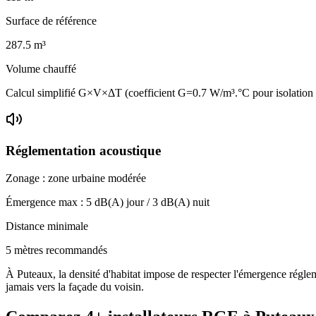
Surface de référence
287.5
m³
Volume chauffé
Calcul simplifié G×V×ΔT (coefficient G=0.7 W/m³.°C pour isolatio
Réglementation acoustique
Zonage :
zone urbaine modérée
Émergence max :
5
dB(A) jour /
3
dB(A) nuit
Distance minimale
5 mètres recommandés
À Puteaux, la densité d'habitat impose de respecter l'émergence régleme
jamais vers la façade du voisin.