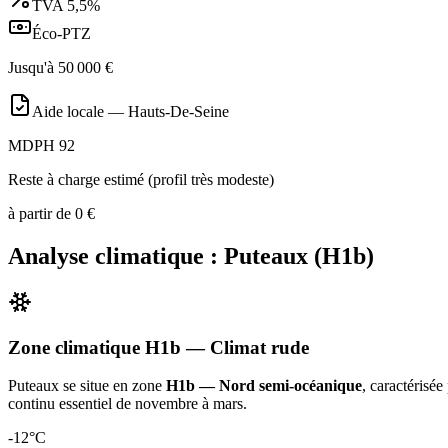
TVA
5,5%
Éco-PTZ
Jusqu'à
50 000
€
Aide locale —
Hauts-De-Seine
MDPH 92
Reste à charge estimé (profil très modeste)
à partir de
0
€
Analyse climatique :
Puteaux
(
H1b
)
Zone climatique
H1b
— Climat
rude
Puteaux
se situe en zone
H1b — Nord semi-océanique
, caractérisée
continu essentiel de novembre à mars
.
-12
°C