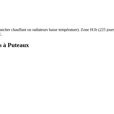
ancher chauffant ou radiateurs basse température
). Zone
H1b
(
225
jour
E.
s à
Puteaux