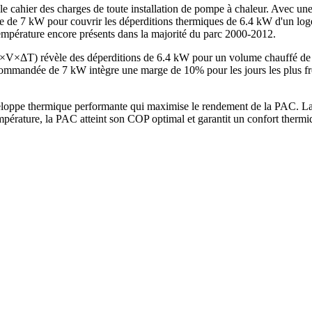
le cahier des charges de toute installation de pompe à chaleur. Avec un
e de 7 kW pour couvrir les déperditions thermiques de 6.4 kW d'un log
température encore présents dans la majorité du parc 2000-2012.
 G×V×ΔT) révèle des déperditions de 6.4 kW pour un volume chauffé d
mandée de 7 kW intègre une marge de 10% pour les jours les plus froi
loppe thermique performante qui maximise le rendement de la PAC. La 
mpérature, la PAC atteint son COP optimal et garantit un confort therm