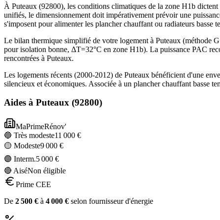
À Puteaux (92800), les conditions climatiques de la zone H1b dictent 
unifiés, le dimensionnement doit impérativement prévoir une puissanc
s'imposent pour alimenter les plancher chauffant ou radiateurs basse 
Le bilan thermique simplifié de votre logement à Puteaux (méthode
pour isolation bonne, ΔT=32°C en zone H1b). La puissance PAC recom
rencontrées à Puteaux.
Les logements récents (2000-2012) de Puteaux bénéficient d'une enve
silencieux et économiques. Associée à un plancher chauffant basse te
Aides à
Puteaux
(
92800
)
MaPrimeRénov'
🔵 Très modeste
11 000
€
🟡 Modeste
9 000
€
🟣 Interm.
5 000
€
🔴 Aisé
Non éligible
Prime CEE
De
2 500
€
à
4 000
€
selon fournisseur d'énergie