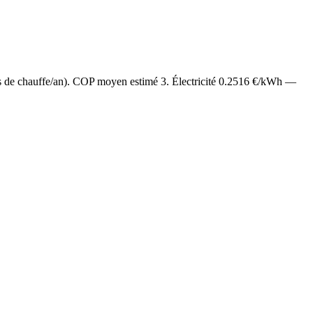
s de chauffe/an). COP moyen estimé
3
. Électricité
0.2516
€/kWh —