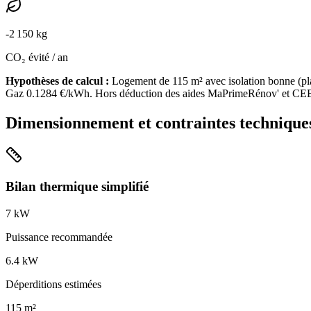
-
2 150
kg
CO₂ évité / an
Hypothèses de calcul :
Logement de
115
m² avec isolation
bonne
(
pl
Gaz
0.1284
€/kWh. Hors déduction des aides MaPrimeRénov' et CE
Dimensionnement et contraintes technique
Bilan thermique simplifié
7
kW
Puissance recommandée
6.4
kW
Déperditions estimées
115
m²