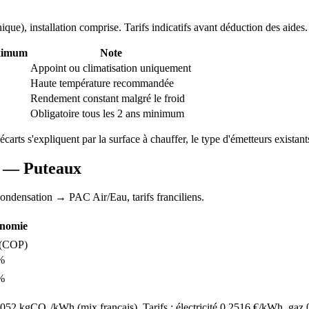
nique
), installation comprise. Tarifs indicatifs avant déduction des aides.
ximum
Note
Appoint ou climatisation uniquement
Haute température recommandée
Rendement constant malgré le froid
Obligatoire tous les 2 ans minimum
 écarts s'expliquent par la surface à chauffer, le type d'émetteurs existants
AC —
Puteaux
condensation
→ PAC Air/Eau,
tarifs franciliens
.
nomie
(COP)
%
%
52 kgCO₂/kWh (mix français). Tarifs : électricité
0.2516
€/kWh, gaz