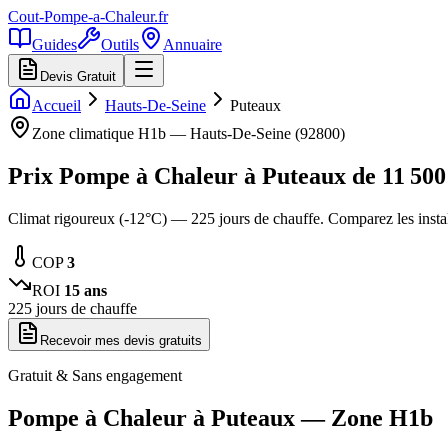
Cout-Pompe-a-Chaleur
.fr
Guides
Outils
Annuaire
Devis Gratuit
Accueil
Hauts-De-Seine
Puteaux
Zone climatique
H1b
—
Hauts-De-Seine
(
92800
)
Prix Pompe à Chaleur à
Puteaux
de
11 500
Climat rigoureux (-12°C) — 225 jours de chauffe. Comparez les inst
COP
3
ROI
15
ans
225
jours de chauffe
Recevoir mes devis gratuits
Gratuit & Sans engagement
Pompe à Chaleur à
Puteaux
— Zone
H1b