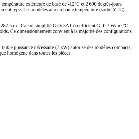
e température extérieure de base de -12°C et 2 600 degrés-jours
ement type. Les modèles air/eau haute température (sortie 65°C)
e 287.5 m³. Calcul simplifié G×V×ΔT (coefficient G=0.7 W/m³.°C
ds. Ce dimensionnement convient à la majorité des configurations
faible puissance nécessaire (7 kW) autorise des modèles compacts,
ique homogène dans toutes les pièces.