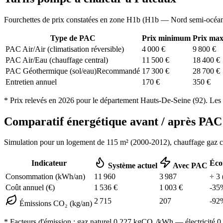
Fourchettes de prix constatées en zone
H1b
(
H1b — Nord semi-océa
Type de PAC
Prix minimum
Prix ma
PAC Air/Air (climatisation réversible)
4 000
€
9 800
€
PAC Air/Eau (chauffage central)
11 500
€
18 400
€
PAC Géothermique (sol/eau)
Recommandé
17 300
€
28 700
€
Entretien annuel
170
€
350
€
* Prix relevés en
2026
pour le département
Hauts-De-Seine
(
92
). Les
Comparatif énergétique avant / après P
Simulation pour un logement de
115
m² (
2000-2012
), chauffage
gaz 
Indicateur
Éco
Système actuel
Avec PAC
Consommation (kWh/an)
11 960
3 987
÷
3
Coût annuel (€)
1 536
€
1 003
€
-
35
2 715
207
-
92
Émissions CO₂ (kg/an)
* Facteurs d'émission :
gaz naturel 0,227
kgCO₂/kWh — électricité 0,0