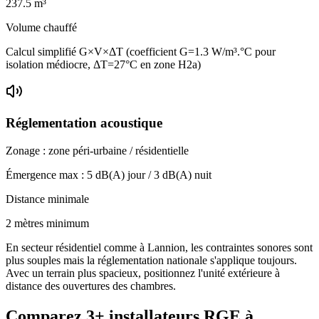
237.5
m³
Volume chauffé
Calcul simplifié G×V×ΔT (coefficient G=1.3 W/m³.°C pour
isolation médiocre, ΔT=27°C en zone H2a)
Réglementation acoustique
Zonage :
zone péri-urbaine / résidentielle
Émergence max :
5
dB(A) jour /
3
dB(A) nuit
Distance minimale
2 mètres minimum
En secteur résidentiel comme à Lannion, les contraintes sonores sont
plus souples mais la réglementation nationale s'applique toujours.
Avec un terrain plus spacieux, positionnez l'unité extérieure à
distance des ouvertures des chambres.
Comparez
3+
installateurs RGE à