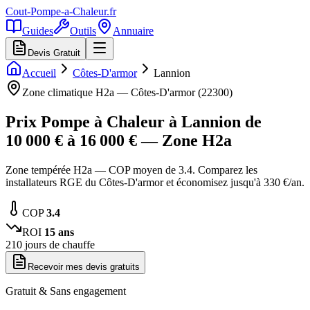
Cout-Pompe-a-Chaleur
.fr
Guides
Outils
Annuaire
Devis Gratuit
Accueil
Côtes-D'armor
Lannion
Zone climatique
H2a
—
Côtes-D'armor
(
22300
)
Prix Pompe à Chaleur à
Lannion
de
10 000
€ à
16 000
€ — Zone
H2a
Zone tempérée H2a — COP moyen de 3.4. Comparez les
installateurs RGE du Côtes-D'armor et économisez jusqu'à 330 €/an.
COP
3.4
ROI
15
ans
210
jours de chauffe
Recevoir mes devis gratuits
Gratuit & Sans engagement