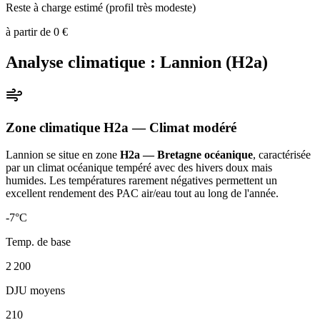
Reste à charge estimé (profil très modeste)
à partir de
0
€
Analyse climatique :
Lannion
(
H2a
)
Zone climatique
H2a
— Climat
modéré
Lannion
se situe en zone
H2a — Bretagne océanique
, caractérisée
par un
climat océanique tempéré avec des hivers doux mais
humides. Les températures rarement négatives permettent un
excellent rendement des PAC air/eau tout au long de l'année
.
-7
°C
Temp. de base
2 200
DJU moyens
210