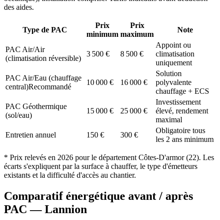
des aides.
Prix
Prix
Type de PAC
Note
minimum
maximum
Appoint ou
PAC Air/Air
3 500
€
8 500
€
climatisation
(climatisation réversible)
uniquement
Solution
PAC Air/Eau (chauffage
10 000
€
16 000
€
polyvalente
central)
Recommandé
chauffage + ECS
Investissement
PAC Géothermique
15 000
€
25 000
€
élevé, rendement
(sol/eau)
maximal
Obligatoire tous
Entretien annuel
150
€
300
€
les 2 ans minimum
* Prix relevés en
2026
pour le département
Côtes-D'armor
(
22
). Les
écarts s'expliquent par la surface à chauffer, le type d'émetteurs
existants et la difficulté d'accès au chantier.
Comparatif énergétique avant / après
PAC —
Lannion