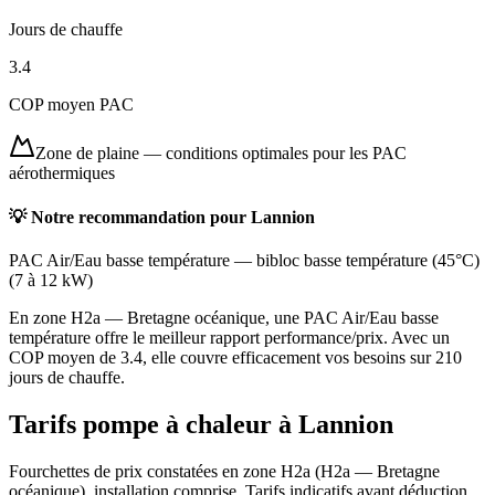
Jours de chauffe
3.4
COP moyen PAC
Zone de plaine
—
conditions optimales pour les PAC
aérothermiques
💡 Notre recommandation pour
Lannion
PAC Air/Eau basse température
—
bibloc basse température (45°C)
(
7 à 12 kW
)
En zone H2a — Bretagne océanique, une PAC Air/Eau basse
température offre le meilleur rapport performance/prix. Avec un
COP moyen de 3.4, elle couvre efficacement vos besoins sur 210
jours de chauffe.
Tarifs pompe à chaleur à
Lannion
Fourchettes de prix constatées en zone
H2a
(
H2a — Bretagne
océanique
), installation comprise. Tarifs indicatifs avant déduction