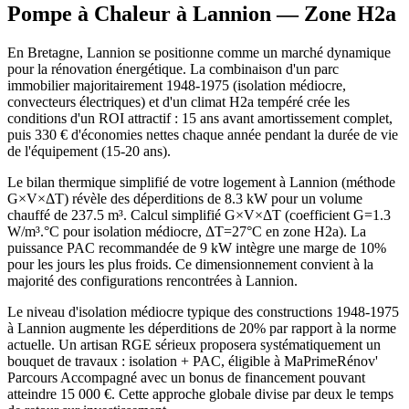
Pompe à Chaleur à
Lannion
— Zone
H2a
En Bretagne, Lannion se positionne comme un marché dynamique
pour la rénovation énergétique. La combinaison d'un parc
immobilier majoritairement 1948-1975 (isolation médiocre,
convecteurs électriques) et d'un climat H2a tempéré crée les
conditions d'un ROI attractif : 15 ans avant amortissement complet,
puis 330 € d'économies nettes chaque année pendant la durée de vie
de l'équipement (15-20 ans).
Le bilan thermique simplifié de votre logement à Lannion (méthode
G×V×ΔT) révèle des déperditions de 8.3 kW pour un volume
chauffé de 237.5 m³. Calcul simplifié G×V×ΔT (coefficient G=1.3
W/m³.°C pour isolation médiocre, ΔT=27°C en zone H2a). La
puissance PAC recommandée de 9 kW intègre une marge de 10%
pour les jours les plus froids. Ce dimensionnement convient à la
majorité des configurations rencontrées à Lannion.
Le niveau d'isolation médiocre typique des constructions 1948-1975
à Lannion augmente les déperditions de 20% par rapport à la norme
actuelle. Un artisan RGE sérieux proposera systématiquement un
bouquet de travaux : isolation + PAC, éligible à MaPrimeRénov'
Parcours Accompagné avec un bonus de financement pouvant
atteindre 15 000 €. Cette approche globale divise par deux le temps