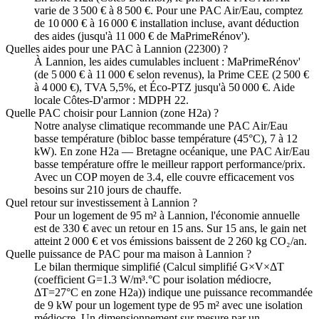
varie de 3 500 € à 8 500 €. Pour une PAC Air/Eau, comptez
de 10 000 € à 16 000 € installation incluse, avant déduction
des aides (jusqu'à 11 000 € de MaPrimeRénov').
Quelles aides pour une PAC à Lannion (22300) ?
À Lannion, les aides cumulables incluent : MaPrimeRénov'
(de 5 000 € à 11 000 € selon revenus), la Prime CEE (2 500 €
à 4 000 €), TVA 5,5%, et Éco-PTZ jusqu'à 50 000 €. Aide
locale Côtes-D'armor : MDPH 22.
Quelle PAC choisir pour Lannion (zone H2a) ?
Notre analyse climatique recommande une PAC Air/Eau
basse température (bibloc basse température (45°C), 7 à 12
kW). En zone H2a — Bretagne océanique, une PAC Air/Eau
basse température offre le meilleur rapport performance/prix.
Avec un COP moyen de 3.4, elle couvre efficacement vos
besoins sur 210 jours de chauffe.
Quel retour sur investissement à Lannion ?
Pour un logement de 95 m² à Lannion, l'économie annuelle
est de 330 € avec un retour en 15 ans. Sur 15 ans, le gain net
atteint 2 000 € et vos émissions baissent de 2 260 kg CO₂/an.
Quelle puissance de PAC pour ma maison à Lannion ?
Le bilan thermique simplifié (Calcul simplifié G×V×ΔT
(coefficient G=1.3 W/m³.°C pour isolation médiocre,
ΔT=27°C en zone H2a)) indique une puissance recommandée
de 9 kW pour un logement type de 95 m² avec une isolation
médiocre. Un dimensionnement sur mesure par un