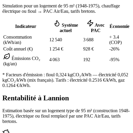
Simulation pour un logement de
95
m² (
1948-1975
), chauffage
électrique ou fioul
→ PAC Air/Eau,
tarifs bretons
.
Système
Avec
Indicateur
Économie
actuel
PAC
Consommation
÷
3.4
12 540
3 688
(kWh/an)
(COP)
Coût annuel (€)
1 254
€
928
€
-
26
%
Émissions CO₂
4 063
192
-
95
%
(kg/an)
* Facteurs d'émission :
fioul 0,324
kgCO₂/kWh — électricité 0,052
kgCO₂/kWh (mix français). Tarifs : électricité
0.2516
€/kWh, gaz
0.1264
€/kWh.
Rentabilité à
Lannion
Estimation basée sur un logement type de
95
m² (construction
1948-
1975
),
électrique ou fioul
remplacé par une PAC Air/Eau,
tarifs
bretons
.