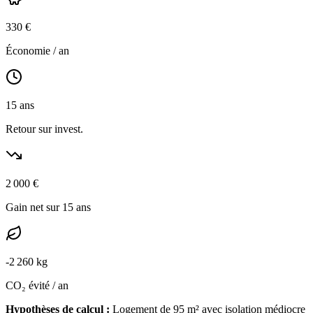
330
€
Économie / an
15
ans
Retour sur invest.
2 000
€
Gain net sur 15 ans
-
2 260
kg
CO₂ évité / an
Hypothèses de calcul :
Logement de
95
m² avec isolation
médiocre