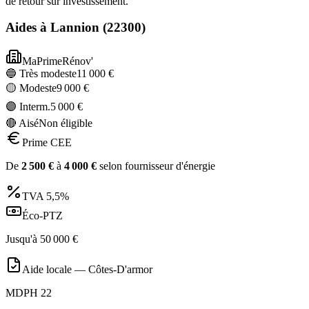
de retour sur investissement.
Aides à
Lannion
(
22300
)
MaPrimeRénov'
🔵 Très modeste
11 000
€
🟡 Modeste
9 000
€
🟣 Interm.
5 000
€
🔴 Aisé
Non éligible
Prime CEE
De
2 500
€
à
4 000
€
selon fournisseur d'énergie
TVA
5,5%
Éco-PTZ
Jusqu'à
50 000
€
Aide locale —
Côtes-D'armor
MDPH 22