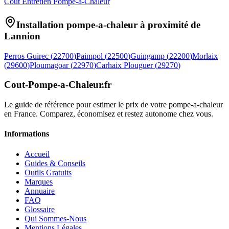
Coût Entretien Pompe-a-Chaleur
Installation pompe-a-chaleur à proximité de
Lannion
Perros Guirec
(
22700
)
Paimpol
(
22500
)
Guingamp
(
22200
)
Morlaix
(
29600
)
Ploumagoar
(
22970
)
Carhaix Plouguer
(
29270
)
Cout-Pompe-a-Chaleur
.fr
Le guide de référence pour estimer le prix de votre pompe-a-chaleur
en France. Comparez, économisez et restez autonome chez vous.
Informations
Accueil
Guides & Conseils
Outils Gratuits
Marques
Annuaire
FAQ
Glossaire
Qui Sommes-Nous
Mentions Légales