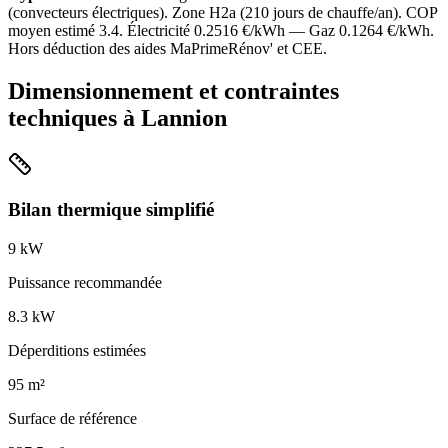
(
convecteurs électriques
). Zone
H2a
(
210
jours de chauffe/an). COP
moyen estimé
3.4
. Électricité
0.2516
€/kWh — Gaz
0.1264
€/kWh.
Hors déduction des aides MaPrimeRénov' et CEE.
Dimensionnement et contraintes
techniques à
Lannion
Bilan thermique simplifié
9
kW
Puissance recommandée
8.3
kW
Déperditions estimées
95
m²
Surface de référence