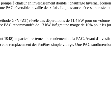
pompe à chaleur en investissement double : chauffage hivernal économi
ne PAC réversible travaille deux fois. La puissance nécessaire reste mo
 (méthode G×V×ΔT) révèle des déperditions de 11.4 kW pour un volume 
 PAC recommandée de 13 kW intègre une marge de 10% pour les jours les
 avant 1948) impacte directement le rendement de la PAC. Avant d'inve
 ans) et le remplacement des fenêtres simple vitrage. Une PAC surdime