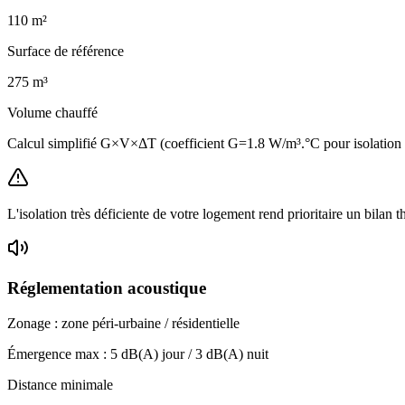
110
m²
Surface de référence
275
m³
Volume chauffé
Calcul simplifié G×V×ΔT (coefficient G=1.8 W/m³.°C pour isolatio
L'isolation très déficiente de votre logement rend prioritaire un bilan 
Réglementation acoustique
Zonage :
zone péri-urbaine / résidentielle
Émergence max :
5
dB(A) jour /
3
dB(A) nuit
Distance minimale