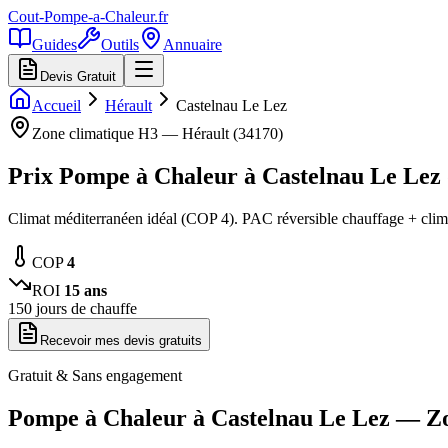
Cout-Pompe-a-Chaleur
.fr
Guides
Outils
Annuaire
Devis Gratuit
Accueil
Hérault
Castelnau Le Lez
Zone climatique
H3
—
Hérault
(
34170
)
Prix Pompe à Chaleur à
Castelnau Le Lez
Climat méditerranéen idéal (COP 4). PAC réversible chauffage + clima
COP
4
ROI
15
ans
150
jours de chauffe
Recevoir mes devis gratuits
Gratuit & Sans engagement
Pompe à Chaleur à
Castelnau Le Lez
— Z