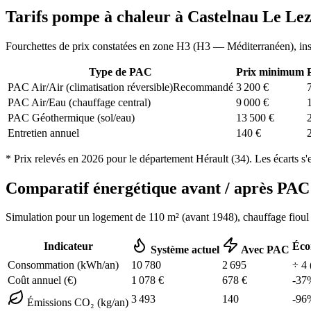
Tarifs pompe à chaleur à
Castelnau Le Le
Fourchettes de prix constatées en zone
H3
(
H3 — Méditerranéen
), in
Type de PAC
Prix minimum
PAC Air/Air (climatisation réversible)
Recommandé
3 200
€
PAC Air/Eau (chauffage central)
9 000
€
PAC Géothermique (sol/eau)
13 500
€
Entretien annuel
140
€
* Prix relevés en
2026
pour le département
Hérault
(
34
). Les écarts s'
Comparatif énergétique avant / après P
Simulation pour un logement de
110
m² (
avant 1948
), chauffage
fioul
Indicateur
Éco
Système actuel
Avec PAC
Consommation (kWh/an)
10 780
2 695
÷
4
Coût annuel (€)
1 078
€
678
€
-
37
3 493
140
-
96
Émissions CO₂ (kg/an)