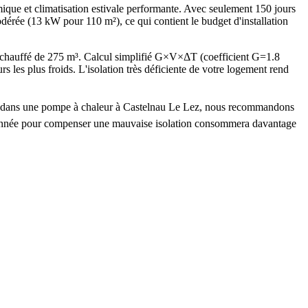
que et climatisation estivale performante. Avec seulement 150 jours
dérée (13 kW pour 110 m²), ce qui contient le budget d'installation
chauffé de 275 m³. Calcul simplifié G×V×ΔT (coefficient G=1.8
 plus froids. L'isolation très déficiente de votre logement rend
stir dans une pompe à chaleur à Castelnau Le Lez, nous recommandons
nsionnée pour compenser une mauvaise isolation consommera davantage