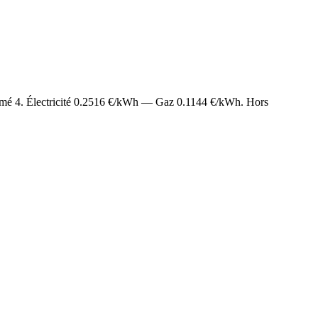
timé
4
. Électricité
0.2516
€/kWh — Gaz
0.1144
€/kWh. Hors