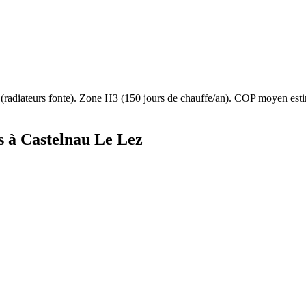
(
radiateurs fonte
). Zone
H3
(
150
jours de chauffe/an). COP moyen es
s à
Castelnau Le Lez