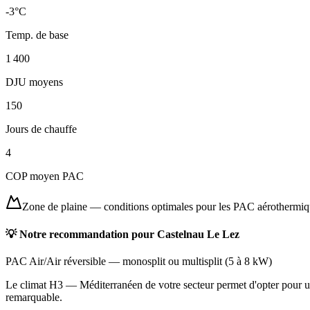
-3
°C
Temp. de base
1 400
DJU moyens
150
Jours de chauffe
4
COP moyen PAC
Zone de plaine
—
conditions optimales pour les PAC aérothermi
💡 Notre recommandation pour
Castelnau Le Lez
PAC Air/Air réversible
—
monosplit ou multisplit
(
5 à 8 kW
)
Le climat H3 — Méditerranéen de votre secteur permet d'opter pour une
remarquable.