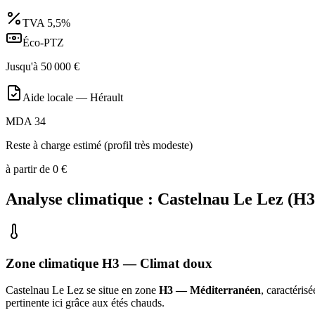
TVA
5,5%
Éco-PTZ
Jusqu'à
50 000
€
Aide locale —
Hérault
MDA 34
Reste à charge estimé (profil très modeste)
à partir de
0
€
Analyse climatique :
Castelnau Le Lez
(
H3
Zone climatique
H3
— Climat
doux
Castelnau Le Lez
se situe en zone
H3 — Méditerranéen
, caractéris
pertinente ici grâce aux étés chauds
.