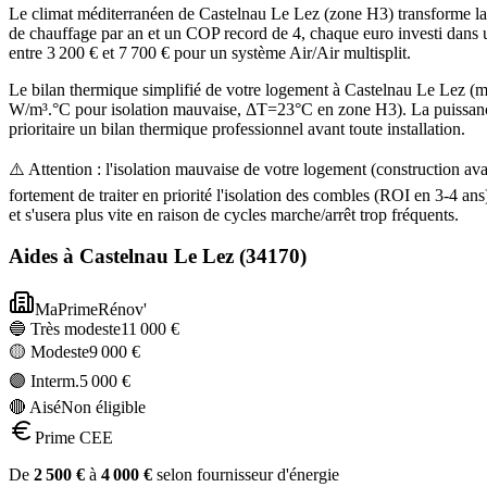
Le climat méditerranéen de Castelnau Le Lez (zone H3) transforme la 
de chauffage par an et un COP record de 4, chaque euro investi dans u
entre 3 200 € et 7 700 € pour un système Air/Air multisplit.
Le bilan thermique simplifié de votre logement à Castelnau Le Lez
W/m³.°C pour isolation mauvaise, ΔT=23°C en zone H3). La puissance
prioritaire un bilan thermique professionnel avant toute installation.
⚠️ Attention : l'isolation mauvaise de votre logement (construction
fortement de traiter en priorité l'isolation des combles (ROI en 3-4
et s'usera plus vite en raison de cycles marche/arrêt trop fréquents.
Aides à
Castelnau Le Lez
(
34170
)
MaPrimeRénov'
🔵 Très modeste
11 000
€
🟡 Modeste
9 000
€
🟣 Interm.
5 000
€
🔴 Aisé
Non éligible
Prime CEE
De
2 500
€
à
4 000
€
selon fournisseur d'énergie