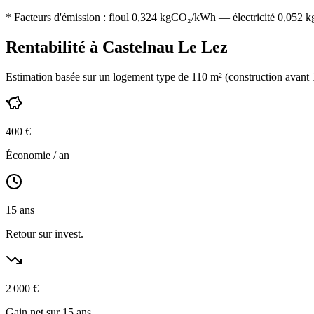
* Facteurs d'émission :
fioul 0,324
kgCO₂/kWh — électricité 0,052 kgC
Rentabilité à
Castelnau Le Lez
Estimation basée sur un logement type de
110
m² (construction
avant
400
€
Économie / an
15
ans
Retour sur invest.
2 000
€
Gain net sur 15 ans