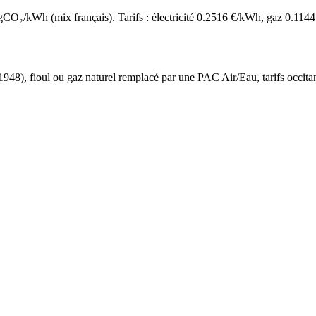
O₂/kWh (mix français). Tarifs : électricité
0.2516
€/kWh, gaz
0.1144
 1948
),
fioul ou gaz naturel
remplacé par une PAC Air/Eau,
tarifs occita