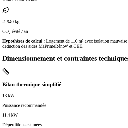
-
1 940
kg
CO₂ évité / an
Hypothèses de calcul :
Logement de
110
m² avec isolation
mauvaise
déduction des aides MaPrimeRénov' et CEE.
Dimensionnement et contraintes technique
Bilan thermique simplifié
13
kW
Puissance recommandée
11.4
kW
Déperditions estimées