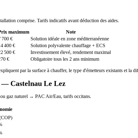
z
stallation comprise. Tarifs indicatifs avant déduction des aides.
Prix maximum
Note
7 700
€
Solution idéale en zone méditerranéenne
14 400
€
Solution polyvalente chauffage + ECS
22 500
€
Investissement élevé, rendement maximal
270
€
Obligatoire tous les 2 ans minimum
expliquent par la surface à chauffer, le type d'émetteurs existants et la di
AC —
Castelnau Le Lez
 ou gaz naturel
→ PAC Air/Eau,
tarifs occitans
.
nomie
(COP)
%
%